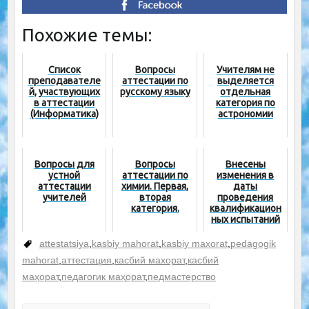
Похожие темы:
Список
Вопросы
Учителям не
преподавателе
аттестации по
выделяется
й, участвующих
русскому языку
отдельная
в аттестации
категория по
(Информатика)
астрономии
Вопросы для
Вопросы
Внесены
устной
аттестации по
изменения в
аттестации
химии. Первая,
даты
учителей
вторая
проведения
категория.
квалификацион
ных испытаний
attestatsiya
,
kasbiy mahorat
,
kasbiy maxorat
,
pedagogik
mahorat
,
аттестация
,
касбий махорат
,
касбий
маҳорат
,
педагогик маҳорат
,
педмастерство