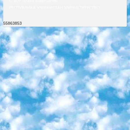
© Все права защищены
РЕСПУБЛИКА УЗБЕКИСТАН МИНИСТРЕРСТВО ДОШКОЛЬНОГО И ШКОЛЬНОГО ОБРАЗОВАНИЯ КОМАНДА в общеобразовательных учреждениях в 2023-2024 учебном году организация и проведение итоговой государственной аттестации обучающихся о Министра дошкольного и школьного образования Республики Узбекистан от 4 марта 2008 года (постановлением Минюста от 20 марта 2008 года № 1778 государственной регистрации) «Итоговое состояние учащихся общего среднего образования на основании положения об утверждении положения об аттестации общего среднего образования выпускной экзамен студентов в образовательных учреждениях в 2023-2024 учебном году В целях организации и прохождения аттестации приказываю: 1. Следующее: перечень предметов, по которым будет проводиться итоговая государственная аттестация и экзамен формы перевода согласно приложению 1; сертификаты международного образца, оценивающие уровень владения иностранными языками перечень согласно приложению 2; 2. Педагогический при специализированных образовательных учреждениях. научно-практический центр квалификации и международной оценки (Д.Давидова) 2024 г. До 25 марта: задания по предметам, по которым будет проводиться итоговая аттестация разработка и утверждение технических условий; итоговая аттестация на основании разработанного предметного задания разработка вопросов по предметам (устно и письменно), экзамен передача; общеобразовательные средние школы и специальные учебные заведения учащиеся выпускных классов школ и интернатов в агентской системе подготовка базы данных экзаменационных материалов и критериев оценки; перевод базы экзаменационных материалов на все языки обучения подать в Республиканский образовательный центр для изготовления; варианты экзаменов на основе разработанных контрольных материалов пусть будут поставлены задачи формирования. 3. Республиканский образовательный центр (Ш.Худайкулов) до 5 апреля 2024 года. до: база данных предоставленных экзаменационных материалов на все языки обучения перевод и экспертиза; для слепых, слабовидящих, глухих, слабослышащих и умственно отсталых детей учащиеся выпускных классов специализированных школ и школ-интернатов база данных экзаменационных материалов на всех преподаваемых языках подготовка критериев оценки; специализированные школы для умственно отсталых детей и технологии для учащихся выпускных классов школ-интернатов разработка соответствующих рекомендаций и критериев проведения ЕГЭ по естествознанию давать задания. 4. Педагогический при специализированных образовательных учреждениях. Научно-практический центр навыков и международной оценки (Д.Давидова), Республика образовательный центр (Худайкулов Ш.) итоговый государственный аттестационный экзамен ориентирован на творческое и логическое мышление при подготовке базы материалов учитывать введение заданий. 5. Следует отметить, что: сертификат государственного образца о знании общеобразовательного предмета и как минимум национальный уровень B1 по предметам на иностранных языках, указанным в Приложении 2. или международно признанный сертификат эквивалентного уровня студенты, изучающие определенный предмет, освобождаются от экзамена; по соответствующим предметам запланирована итоговая государственная аттестация за день до дня, путем жеребьевки Рабочей группой (в письменной форме по предметам, проводимым в форме) из числа сформированных вариантов выбрано 2 варианта; 2 выбранных варианта экзамена анонсированы на официальном сайте министерства и все выпускники по всей стране на основе этих вариантов проводит итоговую государственную аттестацию. 6. Государственное образование учащихся средних общеобразовательных учреждений. знания в соответствии с квалификационными требованиями, которые необходимо приобрести на основании стандартов итоговый (выпускной) контроль для 9 и 11 классов в целях тестирования Экзамены (далее – экзамены) состоят из предметов, перечисленных в приложении 1. будет сделано. 7. Экзамены пройдут с 26 мая по 15 июня 2024 г. (кроме науки физического воспитания). 8. Физическая для учащихся 9 классов общесредних образовательных учреждений. Экзамены по предмету «Образование, квалификация медицина» 1-6 мая 2024 года. сотрудники перевести под присмотр (с отклонениями в физическом или умственном развитии) специализированная школа для детей, школы-интернаты и со сколиозом школы-интернаты санаторного типа для больных детей исключены). 9. Он был слепым, слабовидящим и имел нарушения опорно-двигательного аппарата. экзамены в специализированных школах и интернатах для детей должны проводиться исходя из требований, предъявляемых к общеобразовательным учреждениям (физкультура кроме науки). 10. Специализированная школа для глухих и слабослышащих детей. и экзамены в интернатах и быть реализован в виде письменного теста по математике. 11. Специальность для умственно отсталых детей. Для 9 класса Родной язык и литературное письмо Государственный язык (язык обучения – узбекский). для неклассов) написано Математическое письмо Письменная/устная история Узбекистана Физическое воспитание практично Итоговый контроль Для 11 класса Написание родного языка и литературы (эссе) Математическое письмо Узбекский язык (обучение на узбекском языке) не посещающее общее среднее образование для учреждений)/Образовательное учреждение выбор письменный и устный Иностранный язык письменный/устный Письменная/устная история Узбекистана *По выбору студента:  Химия  Физика  Основы государственного права  География 10 бесплатных образовательных ресурсов - Мы составили подборку онлайн-проектов с интерактивными упражнениями, видеолекциями и статьями. Они помогут вам обрести новые и освежить старые знания бесплатно. 1. «ИНТУИТ» Старейшая образовательная площадка Рунета. Здесь вы найдёте сотни текстовых и видеокурсов на десятки различных тем — от программирования до психологии. Многие курсы подготовлены российскими университетами и крупными международными компаниями вроде Intel и Microsoft. Самостоятельное обучение бесплатное, но желающие могут оплатить услуги персональных наставников. 2. «Смартия» знакомит с актуальными профессиями и подсказывает, как им обучаться. Выбрав заинтересовавшую вас специальность — SMM-специалист, фотограф, веб-дизайнер или другую, — увидите список необходимых для неё умений. Чтобы вы могли освоить их самостоятельно, для каждого умения площадка отображает подборку ссылок на учебные материалы. Хотя «Смартия» ориентируется на русскоязычную аудиторию, часть контента всё же доступна только на английском. 3. «Лекторий Физтеха» Проект Московского физико-технического института (Физтеха). С его помощью вы можете смотреть онлайн серии лекций, записанные на видео в этом вузе. В числе доступных предметов — физика, биология, химия, информационные технологии и другие. К некоторым лекциям администрация ресурса прилагает готовые конспекты, которые можно скачивать в PDF-формате. 4. ITMOcourses Онлайн-площадка Санкт-Петербургского национального исследовательского университета информационных технологий, механики и оптики (ИТМО). Ресурс предоставляет свободный доступ к курсам, разработанным в этом вузе. Каталог материалов разбит на четыре категории: «Оптические системы и технологии», «Приборостроение и робототехника», «Информационные технологии» и «Биотехнологии». Курсы состоят из видеолекций, интерактивных демонстраций и заданий. 5. «КиберЛенинка» Электронная научная библиотека открытого доступа. Каталог площадки регулярно обрастает текстами статей из различных научных изданий. Сгруппированные по журналам и рубрикам публикации можно читать онлайн или скачивать целиком в PDF-формате. Проект нацелен на популяризацию науки за счёт открытого доступа к качественной информации. 6. «ПостНаука» На этом ресурсе публикуют подборки видеолекций, составленные экспертами из разных отраслей и объединённые общими темами. Среди них, к примеру, есть серии «Биоинформатика и геномика», «Культура средневековой Скандинавии» и Cinema Studies о теории кино. Каждая подборка лекций — логически связанная история, рассказанная экспертом от первого лица. Кроме того, на сайте появляются научно-образовательные статьи и тесты на разные темы. 7. «Newочём» Команда проекта «Newочём» отбирает самые интересные тексты из англоязычных СМИ и переводит те из них, за которые голосуют участники сообщества «ВКонтакте». По большей части это научно-популярные статьи. Редакторы придумывают лишь заголовки, в остальном содержание переводов соответствует оригиналам. Полные тексты можно читать прямо в социальной сети. 8. InternetUrok Онлайн-база материалов по основным дисциплинам школьной программы. Информация на сайте структурирована по классам, предметам и темам (урокам). Каждый урок состоит из видеолекций и конспектов. Есть также интерактивные тренажёры и тесты для закрепления пройденного материала. Даже если вы давно окончили школу, возможность повторить программу старших классов всегда может пригодиться. 9. Edutainme Ещё один ресурс об образовании. В отличие от Newtonew, как мне кажется, Edutainme больше ориентируется на представителей индустрии: педагогов, предпринимателей, разработчиков образовательных проектов. Но и любой, кто просто стремится к саморазвитию, найдёт на сайте много полезного и интересного для себя. Например, информацию о новых курсах и образовательных сервисах. 10. Newtonew Онлайн-медиа об образовании и обучении в широком смысле. Авторы Newtonew пишут об инструментах, заведениях, тактиках и стратегиях, которые помогают учить других и получать новые знания самостоятельно. На этой площадке вы найдёте новости, обзоры, аналитические мате
55863853