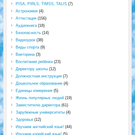
PISA, PIRLS, TIMSS, TALIS
(7)
Астрономия
(4)
Аттестация
(156)
Аудиокнига
(18)
Безопасность
(14)
Видеоурок
(38)
Виды спорта
(9)
Викторина
(3)
Воспитание ребёнка
(23)
Директору школы
(12)
Должностная инструкция
(7)
Дошкольное образование
(4)
Единицы измерения
(5)
Жизнь популярных людей
(19)
Заместителю директора
(61)
Зарубежные университеты
(4)
Здоровье
(12)
Изучаем английский язык!
(44)
Изучаем корейский язык!
(5)