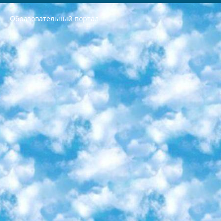
Образовательный портал
РЕСПУБЛИКА УЗБЕКИСТАН МИНИСТРЕРСТВО ДОШКОЛЬНОГО И ШКОЛЬНОГО ОБРАЗОВАНИЯ КОМАНДА в общеобразовательных учреждениях в 2023-2024 учебном году организация и проведение итоговой государственной аттестации обучающихся о Министра дошкольного и школьного образования Республики Узбекистан от 4 марта 2008 года (постановлением Минюста от 20 марта 2008 года № 1778 государственной регистрации) «Итоговое состояние учащихся общего среднего образования на основании положения об утверждении положения об аттестации общего среднего образования выпускной экзамен студентов в образовательных учреждениях в 2023-2024 учебном году В целях организации и прохождения аттестации приказываю: 1. Следующее: перечень предметов, по которым будет проводиться итоговая государственная аттестация и экзамен формы перевода согласно приложению 1; сертификаты международного образца, оценивающие уровень владения иностранными языками перечень согласно приложению 2; 2. Педагогический при специализированных образовательных учреждениях. научно-практический центр квалификации и международной оценки (Д.Давидова) 2024 г. До 25 марта: задания по предметам, по которым будет проводиться итоговая аттестация разработка и утверждение технических условий; итоговая аттестация на основании разработанного предметного задания разработка вопросов по предметам (устно и письменно), экзамен передача; общеобразовательные средние школы и специальные учебные заведения учащиеся выпускных классов школ и интернатов в агентской системе подготовка базы данных экзаменационных материалов и критериев оценки; перевод базы экзаменационных материалов на все языки обучения подать в Республиканский образовательный центр для изготовления; варианты экзаменов на основе разработанных контрольных материалов пусть будут поставлены задачи формирования. 3. Республиканский образовательный центр (Ш.Худайкулов) до 5 апреля 2024 года. до: база данных предоставленных экзаменационных материалов на все языки обучения перевод и экспертиза; для слепых, слабовидящих, глухих, слабослышащих и умственно отсталых детей учащиеся выпускных классов специализированных школ и школ-интернатов база данных экзаменационных материалов на всех преподаваемых языках подготовка критериев оценки; специализированные школы для умственно отсталых детей и технологии для учащихся выпускных классов школ-интернатов разработка соответствующих рекомендаций и критериев проведения ЕГЭ по естествознанию давать задания. 4. Педагогический при специализированных образовательных учреждениях. Научно-практический центр навыков и международной оценки (Д.Давидова), Республика образовательный центр (Худайкулов Ш.) итоговый государственный аттестационный экзамен ориентирован на творческое и логическое мышление при подготовке базы материалов учитывать введение заданий. 5. Следует отметить, что: сертификат государственного образца о знании общеобразовательного предмета и как минимум национальный уровень B1 по предметам на иностранных языках, указанным в Приложении 2. или международно признанный сертификат эквивалентного уровня студенты, изучающие определенный предмет, освобождаются от экзамена; по соответствующим предметам запланирована итоговая государственная аттестация за день до дня, путем жеребьевки Рабочей группой (в письменной форме по предметам, проводимым в форме) из числа сформированных вариантов выбрано 2 варианта; 2 выбранных варианта экзамена анонсированы на официальном сайте министерства и все выпускники по всей стране на основе этих вариантов проводит итоговую государственную аттестацию. 6. Государственное образование учащихся средних общеобразовательных учреждений. знания в соответствии с квалификационными требованиями, которые необходимо приобрести на основании стандартов итоговый (выпускной) контроль для 9 и 11 классов в целях тестирования Экзамены (далее – экзамены) состоят из предметов, перечисленных в приложении 1. будет сделано. 7. Экзамены пройдут с 26 мая по 15 июня 2024 г. (кроме науки физического воспитания). 8. Физическая для учащихся 9 классов общесредних образовательных учреждений. Экзамены по предмету «Образование, квалификация медицина» 1-6 мая 2024 года. сотрудники перевести под присмотр (с отклонениями в физическом или умственном развитии) специализированная школа для детей, школы-интернаты и со сколиозом школы-интернаты санаторного типа для больных детей исключены). 9. Он был слепым, слабовидящим и имел нарушения опорно-двигательного аппарата. экзамены в специализированных школах и интернатах для детей должны проводиться исходя из требований, предъявляемых к общеобразовательным учреждениям (физкультура кроме науки). 10. Специализированная школа для глухих и слабослышащих детей. и экзамены в интернатах и быть реализован в виде письменного теста по математике. 11. Специальность для умственно отсталых детей. Для 9 класса Родной язык и литературное письмо Государственный язык (язык обучения – узбекский). для неклассов) написано Математическое письмо Письменная/устная история Узбекистана Физическое воспитание практично Итоговый контроль Для 11 класса Написание родного языка и литературы (эссе) Математическое письмо Узбекский язык (обучение на узбекском языке) не посещающее общее среднее образование для учреждений)/Образовательное учреждение выбор письменный и устный Иностранный язык письменный/устный Письменная/устная история Узбекистана *По выбору студента:  Химия  Физика  Основы государственного права  География 10 бесплатных образовательных ресурсов - Мы составили подборку онлайн-проектов с интерактивными упражнениями, видеолекциями и статьями. Они помогут вам обрести новые и освежить старые знания бесплатно. 1. «ИНТУИТ» Старейшая образовательная площадка Рунета. Здесь вы найдёте сотни текстовых и видеокурсов на десятки различных тем — от программирования до психологии. Многие курсы подготовлены российскими университетами и крупными международными компаниями вроде Intel и Microsoft. Самостоятельное обучение бесплатное, но желающие могут оплатить услуги персональных наставников. 2. «Смартия» знакомит с актуальными профессиями и подсказывает, как им обучаться. Выбрав заинтересовавшую вас специальность — SMM-специалист, фотограф, веб-дизайнер или другую, — увидите список необходимых для неё умений. Чтобы вы могли освоить их самостоятельно, для каждого умения площадка отображает подборку ссылок на учебные материалы. Хотя «Смартия» ориентируется на русскоязычную аудиторию, часть контента всё же доступна только на английском. 3. «Лекторий Физтеха» Проект Московского физико-технического института (Физтеха). С его помощью вы можете смотреть онлайн серии лекций, записанные на видео в этом вузе. В числе доступных предметов — физика, биология, химия, информационные технологии и другие. К некоторым лекциям администрация ресурса прилагает готовые конспекты, которые можно скачивать в PDF-формате. 4. ITMOcourses Онлайн-площадка Санкт-Петербургского национального исследовательского университета информационных технологий, механики и оптики (ИТМО). Ресурс предоставляет свободный доступ к курсам, разработанным в этом вузе. Каталог материалов разбит на четыре категории: «Оптические системы и технологии», «Приборостроение и робототехника», «Информационные технологии» и «Биотехнологии». Курсы состоят из видеолекций, интерактивных демонстраций и заданий. 5. «КиберЛенинка» Электронная научная библиотека открытого доступа. Каталог площадки регулярно обрастает текстами статей из различных научных изданий. Сгруппированные по журналам и рубрикам публикации можно читать онлайн или скачивать целиком в PDF-формате. Проект нацелен на популяризацию науки за счёт открытого доступа к качественной информации. 6. «ПостНаука» На этом ресурсе публикуют подборки видеолекций, составленные экспертами из разных отраслей и объединённые общими темами. Среди них, к примеру, есть серии «Биоинформатика и геномика», «Культура средневековой Скандинавии» и Cinema Studies о теории кино. Каждая подборка лекций — логически связанная история, рассказанная экспертом от первого лица. Кроме того, на сайте появляются научно-образовательные статьи и тесты на разные темы. 7. «Newочём» Команда проекта «Newочём» отбирает самые интересные тексты из англоязычных СМИ и переводит те из них, за которые голосуют участники сообщества «ВКонтакте». По большей части это научно-популярные статьи. Редакторы придумывают лишь заголовки, в остальном содержание переводов соответствует оригиналам. Полные тексты можно читать прямо в социальной сети. 8. InternetUrok Онлайн-база материалов по основным дисциплинам школьной программы. Информация на сайте структурирована по классам, предметам и темам (урокам). Каждый урок состоит из видеолекций и конспектов. Есть также интерактивные тренажёры и тесты для закрепления пройденного материала. Даже если вы давно окончили школу, возможность повторить программу старших классов всегда может пригодиться. 9. Edutainme Ещё один ресурс об образовании. В отличие от Newtonew, как мне кажется, Edutainme больше ориентируется на представителей индустрии: педагогов, предпринимателей, разработчиков образовательных проектов. Но и любой, кто просто стремится к саморазвитию, найдёт на сайте много полезного и интересного для себя. Например, информацию о новых курсах и образовательных сервисах. 10. Newtonew Онлайн-медиа об образовании и обучении в широком смысле. Авторы Newtonew пишут об инструментах, заведениях, тактиках и стратегиях, которые помогают учить других и получать новые знания самостоятельно. На этой площадке вы найдёте новости, обзоры, аналитические мат