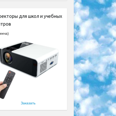
оекторы для школ и учебных
нтров
екча)
Заказать