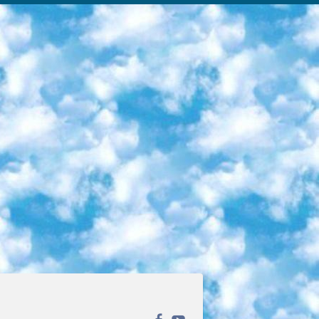
ека открытого доступа. Каталог площадки регулярно обрастает текстами статей из различных научных изданий. Сгруппированные по журналам и рубрикам публикации можно читать онлайн или скачивать целиком в PDF-формате. Проект нацелен на популяризацию науки за счёт открытого доступа к качественной информации. 6. «ПостНаука» На этом ресурсе публикуют подборки видеолекций, составленные экспертами из разных отраслей и объединённые общими темами. Среди них, к примеру, есть серии «Биоинформатика и геномика», «Культура средневековой Скандинавии» и Cinema Studies о теории кино. Каждая подборка лекций — логически связанная история, рассказанная экспертом от первого лица. Кроме того, на сайте появляются научно-образовательные статьи и тесты на разные темы. 7. «Newочём» Команда проекта «Newочём» отбирает самые интересные тексты из англоязычных СМИ и переводит те из них, за которые голосуют участники сообщества «ВКонтакте». По большей части это научно-популярные статьи. Редакторы придумывают лишь заголовки, в остальном содержание переводов соответствует оригиналам. Полные тексты можно читать прямо в социальной сети. 8. InternetUrok Онлайн-база материалов по основным дисциплинам школьной программы. Информация на сайте структурирована по классам, предметам и темам (урокам). Каждый урок состоит из видеолекций и конспектов. Есть также интерактивные тренажёры и тесты для закрепления пройденного материала. Даже если вы давно окончили школу, возможность повторить программу старших классов всегда может пригодиться. 9. Edutainme Ещё один ресурс об образовании. В отличие от Newtonew, как мне кажется, Edutainme больше ориентируется на представителей индустрии: педагогов, предпринимателей, разработчиков образовательных проектов. Но и любой, кто просто стремится к саморазвитию, найдёт на сайте много полезного и интересного для себя. Например, информацию о новых курсах и образовательных сервисах. 10. Newtonew Онлайн-медиа об образовании и обучении в широком смысле. Авторы Newtonew пишут об инструментах, заведениях, тактиках и стратегиях, которые помогают учить других и получать новые знания самостоятельно. На этой площадке вы найдёте новости, обзоры, аналитические мат