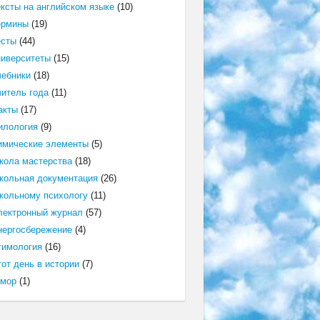
ексты на английском языке
(10)
ермины
(19)
есты
(44)
ниверситеты
(15)
чебники
(18)
читель года
(11)
акты
(17)
илология
(9)
имические элементы
(5)
кола мастерства
(18)
кольная документация
(26)
кольному психологу
(11)
лектронный журнал
(57)
нергосбережение
(4)
тимология
(16)
от день в истории
(7)
мор
(1)