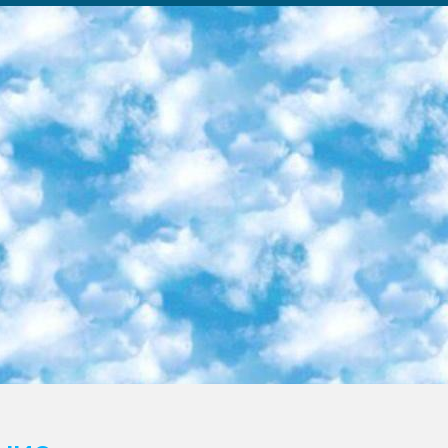
ка образовательный центр (Худайкулов Ш.) итоговый государственный аттестационный экзамен ориентирован на творческое и логическое мышление при подготовке базы материалов учитывать введение заданий. 5. Следует отметить, что: сертификат государственного образца о знании общеобразовательного предмета и как минимум национальный уровень B1 по предметам на иностранных языках, указанным в Приложении 2. или международно признанный сертификат эквивалентного уровня студенты, изучающие определенный предмет, освобождаются от экзамена; по соответствующим предметам запланирована итоговая государственная аттестация за день до дня, путем жеребьевки Рабочей группой (в письменной форме по предметам, проводимым в форме) из числа сформированных вариантов выбрано 2 варианта; 2 выбранных варианта экзамена анонсированы на официальном сайте министерства и все выпускники по всей стране на основе этих вариантов проводит итоговую государственную аттестацию. 6. Государственное образование учащихся средних общеобразовательных учреждений. знания в соответствии с квалификационными требованиями, которые необходимо приобрести на основании стандартов итоговый (выпускной) контроль для 9 и 11 классов в целях тестирования Экзамены (далее – экзамены) состоят из предметов, перечисленных в приложении 1. будет сделано. 7. Экзамены пройдут с 26 мая по 15 июня 2024 г. (кроме науки физического воспитания). 8. Физическая для учащихся 9 классов общесредних образовательных учреждений. Экзамены по предмету «Образование, квалификация медицина» 1-6 мая 2024 года. сотрудники перевести под присмотр (с отклонениями в физическом или умственном развитии) специализированная школа для детей, школы-интернаты и со сколиозом школы-интернаты санаторного типа для больных детей исключены). 9. Он был слепым, слабовидящим и имел нарушения опорно-двигательного аппарата. экзамены в специализированных школах и интернатах для детей должны проводиться исходя из требований, предъявляемых к общеобразовательным учреждениям (физкультура кроме науки). 10. Специализированная школа для глухих и слабослышащих детей. и экзамены в интернатах и быть реализован в виде письменного теста по математике. 11. Специальность для умственно отсталых детей. Для 9 класса Родной язык и литературное письмо Государственный язык (язык обучения – узбекский). для неклассов) написано Математическое письмо Письменная/устная история Узбекистана Физическое воспитание практично Итоговый контроль Для 11 класса Написание родного языка и литературы (эссе) Математическое письмо Узбекский язык (обучение на узбекском языке) не посещающее общее среднее образование для учреждений)/Образовательное учреждение выбор письменный и устный Иностранный язык письменный/устный Письменная/устная история Узбекистана *По выбору студента:  Химия  Физика  Основы государственного права  География 10 бесплатных образовательных ресурсов - Мы составили подборку онлайн-проектов с интерактивными упражнениями, видеолекциями и статьями. Они помогут вам обрести новые и освежить старые знания бесплатно. 1. «ИНТУИТ» Старейшая образовательная площадка Рунета. Здесь вы найдёте сотни текстовых и видеокурсов на десятки различных тем — от программирования до психологии. Многие курсы подготовлены российскими университетами и крупными международными компаниями вроде Intel и Microsoft. Самостоятельное обучение бесплатное, но желающие могут оплатить услуги персональных наставников. 2. «Смартия» знакомит с актуальными профессиями и подсказывает, как им обучаться. Выбрав заинтересовавшую вас специальность — SMM-специалист, фотограф, веб-дизайнер или другую, — увидите список необходимых для неё умений. Чтобы вы могли освоить их самостоятельно, для каждого умения площадка отображает подборку ссылок на учебные материалы. Хотя «Смартия» ориентируется на русскоязычную аудиторию, часть контента всё же доступна только на английском. 3. «Лекторий Физтеха» Проект Московского физико-технического института (Физтеха). С его помощью вы можете смотреть онлайн серии лекций, записанные на видео в этом вузе. В числе доступных предметов — физика, биология, химия, информационные технологии и другие. К некоторым лекциям администрация ресурса прилагает готовые конспекты, которые можно скачивать в PDF-формате. 4. ITMOcourses Онлайн-площадка Санкт-Петербургского национального исследовательского университета информационных технологий, механики и оптики (ИТМО). Ресурс предоставляет свободный доступ к курсам, разработанным в этом вузе. Каталог материалов разбит на четыре категории: «Оптические системы и технологии», «Приборостроение и робототехника», «Информационные технологии» и «Биотехнологии». Курсы состоят из видеолекций, интерактивных демонстраций и заданий. 5. «КиберЛенинка» Электронная научная библиот