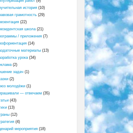
опуляризация работ
(9)
оучительная история
(10)
равовая грамотность
(29)
резентация
(22)
резидентская школа
(21)
рограммы / приложения
(7)
рофориентация
(14)
аздаточные материалы
(13)
азработка урока
(34)
еклама
(2)
ешение задач
(1)
казки
(2)
оюз молодёжи
(1)
прашивали — отвечаем
(35)
татьи
(43)
тихи
(13)
траны
(12)
тратегия
(4)
ценарий мероприятия
(18)