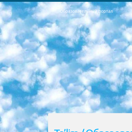
Образовательный портал
РЕСПУБЛИКА УЗБЕКИСТАН МИНИСТРЕРСТВО ДОШКОЛЬНОГО И ШКОЛЬНОГО ОБРАЗОВАНИЯ КОМАНДА в общеобразовательных учреждениях в 2023-2024 учебном году организация и проведение итоговой государственной аттестации обучающихся о Министра дошкольного и школьного образования Республики Узбекистан от 4 марта 2008 года (постановлением Минюста от 20 марта 2008 года № 1778 государственной регистрации) «Итоговое состояние учащихся общего среднего образования на основании положения об утверждении положения об аттестации общего среднего образования выпускной экзамен студентов в образовательных учреждениях в 2023-2024 учебном году В целях организации и прохождения аттестации приказываю: 1. Следующее: перечень предметов, по которым будет проводиться итоговая государственная аттестация и экзамен формы перевода согласно приложению 1; сертификаты международного образца, оценивающие уровень владения иностранными языками перечень согласно приложению 2; 2. Педагогический при специализированных образовательных учреждениях. научно-практический центр квалификации и международной оценки (Д.Давидова) 2024 г. До 25 марта: задания по предметам, по которым будет проводиться итоговая аттестация разработка и утверждение технических условий; итоговая аттестация на основании разработанного предметного задания разработка вопросов по предметам (устно и письменно), экзамен передача; общеобразовательные средние школы и специальные учебные заведения учащиеся выпускных классов школ и интернатов в агентской системе подготовка базы данных экзаменационных материалов и критериев оценки; перевод базы экзаменационных материалов на все языки обучения подать в Республиканский образовательный центр для изготовления; варианты экзаменов на основе разработанных контрольных материалов пусть будут поставлены задачи формирования. 3. Республиканский образовательный центр (Ш.Худайкулов) до 5 апреля 2024 года. до: база данных предоставленных экзаменационных материалов на все языки обучения перевод и экспертиза; для слепых, слабовидящих, глухих, слабослышащих и умственно отсталых детей учащиеся выпускных классов специализированных школ и школ-интернатов база данных экзаменационных материалов на всех преподаваемых языках подготовка критериев оценки; специализированные школы для умственно отсталых детей и технологии для учащихся выпускных классов школ-интернатов разработка соответствующих рекомендаций и критериев проведения ЕГЭ по естествознанию давать задания. 4. Педагогический при специализированных образовательных учреждениях. Научно-практический центр навыков и международной оценки (Д.Давидова), Республи