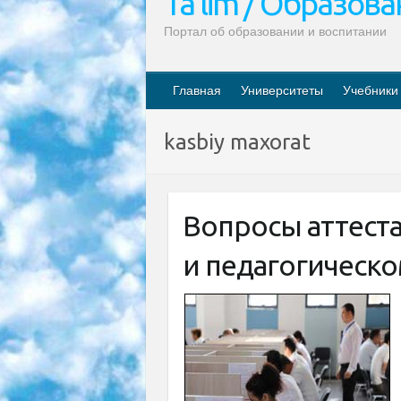
Ta’lim / Образов
Портал об образовании и воспитании
Главная
Университеты
Учебники
kasbiy maxorat
Вопросы аттест
и педагогическо