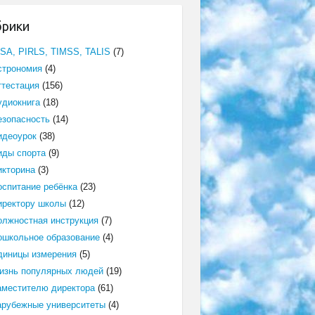
брики
ISA, PIRLS, TIMSS, TALIS
(7)
строномия
(4)
ттестация
(156)
удиокнига
(18)
езопасность
(14)
идеоурок
(38)
иды спорта
(9)
икторина
(3)
оспитание ребёнка
(23)
иректору школы
(12)
олжностная инструкция
(7)
ошкольное образование
(4)
диницы измерения
(5)
изнь популярных людей
(19)
аместителю директора
(61)
арубежные университеты
(4)