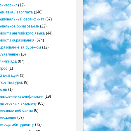
ониторинг
(12)
адбавка / зарплата
(146)
ациональный сертификат
(37)
ачальное образование
(22)
овости английского языка
(44)
овости образования
(374)
бразование за рубежом
(12)
бъявление
(16)
лимпиада
(87)
прос
(1)
рганизация
(3)
ткрытый урок
(9)
есни
(1)
овышение квалификации
(19)
одготовка к экзамену
(63)
олезные веб сайты
(6)
оложение
(37)
омощь абитуриенту
(72)