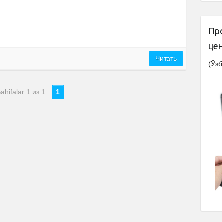
Пр
це
Читать
(Ўзб
ahifalar 1 из 1
1