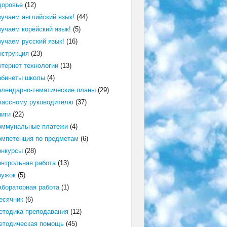
доровье
(12)
зучаем английский язык!
(44)
зучаем корейский язык!
(5)
зучаем русский язык!
(16)
нструкция
(23)
нтернет технологии
(13)
абинеты школы
(4)
алендарно-тематические планы
(29)
лассному руководителю
(37)
ниги
(22)
оммунальные платежи
(4)
омпетенция по предметам
(6)
онкурсы
(28)
онтрольная работа
(13)
ружок
(5)
абораторная работа
(1)
есячник
(6)
етодика преподавания
(12)
етодическая помощь
(45)