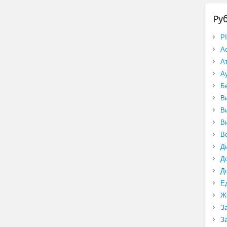
Ру
P
А
А
А
Б
В
В
В
В
Д
Д
Д
Е
Ж
З
З