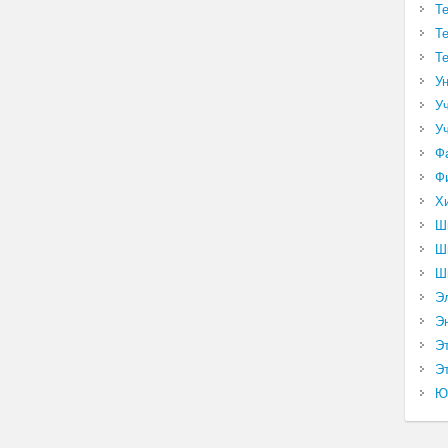
Т
Т
Т
У
У
У
Ф
Ф
Х
Ш
Ш
Ш
Э
Э
Э
Эт
Ю