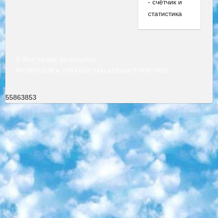
© Все права защищены
РЕСПУБЛИКА УЗБЕКИСТАН МИНИСТРЕРСТВО ДОШКОЛЬНОГО И ШКОЛЬНОГО ОБРАЗОВАНИЯ КОМАНДА в общеобразовательных учреждениях в 2023-2024 учебном году организация и проведение итоговой государственной аттестации обучающихся о Министра дошкольного и школьного образования Республики Узбекистан от 4 марта 2008 года (постановлением Минюста от 20 марта 2008 года № 1778 государственной регистрации) «Итоговое состояние учащихся общего среднего образования на основании положения об утверждении положения об аттестации общего среднего образования выпускной экзамен студентов в образовательных учреждениях в 2023-2024 учебном году В целях организации и прохождения аттестации приказываю: 1. Следующее: перечень предметов, по которым будет проводиться итоговая государственная аттестация и экзамен формы перевода согласно приложению 1; сертификаты международного образца, оценивающие уровень владения иностранными языками перечень согласно приложению 2; 2. Педагогический при специализированных образовательных учреждениях. научно-практический центр квалификации и международной оценки (Д.Давидова) 2024 г. До 25 марта: задания по предметам, по которым будет проводиться итоговая аттестация разработка и утверждение технических условий; итоговая аттестация на основании разработанного предметного задания разработка вопросов по предметам (устно и письменно), экзамен передача; общеобразовательные средние школы и специальные учебные заведения учащиеся выпускных классов школ и интернатов в агентской системе подготовка базы данных экзаменационных материалов и критериев оценки; перевод базы экзаменационных материалов на все языки обучения подать в Республиканский образовательный центр для изготовления; варианты экзаменов на основе разработанных контрольных материалов пусть будут поставлены задачи формирования. 3. Республиканский образовательный центр (Ш.Худайкулов) до 5 апреля 2024 года. до: база данных предоставленных экзаменационных материалов на все языки обучения перевод и экспертиза; для слепых, слабовидящих, глухих, слабослышащих и умственно отсталых детей учащиеся выпускных классов специализированных школ и школ-интернатов база данных экзаменационных материалов на всех преподаваемых языках подготовка критериев оценки; специализированные школы для умственно отсталых детей и технологии для учащихся выпускных классов школ-интернатов разработка соответствующих рекомендаций и критериев проведения ЕГЭ по естествознанию давать задания. 4. Педагогический при специализированных образовательных учреждениях. Научно-практический центр навыков и международной оценки (Д.Давидова), Республика образовательный центр (Худайкулов Ш.) итоговый государственный аттестационный экзамен ориентирован на творческое и логическое мышление при подготовке базы материалов учитывать введение заданий. 5. Следует отметить, что: сертификат государственного образца о знании общеобразовательного предмета и как минимум национальный уровень B1 по предметам на иностранных языках, указанным в Приложении 2. или международно признанный сертификат эквивалентного уровня студенты, изучающие определенный предмет, освобождаются от экзамена; по соответствующим предметам запланирована итоговая государственная аттестация за день до дня, путем жеребьевки Рабочей группой (в письменной форме по предметам, проводимым в форме) из числа сформированных вариантов выбрано 2 варианта; 2 выбранных варианта экзамена анонсированы на официальном сайте министерства и все выпускники по всей стране на основе этих вариантов проводит итоговую государственную аттестацию. 6. Государственное образование учащихся средних общеобразовательных учреждений. знания в соответствии с квалификационными требованиями, которые необходимо приобрести на основании стандартов итоговый (выпускной) контроль для 9 и 11 классов в целях тестирования Экзамены (далее – экзамены) состоят из предметов, перечисленных в приложении 1. будет сделано. 7. Экзамены пройдут с 26 мая по 15 июня 2024 г. (кроме науки физического воспитания). 8. Физическая для учащихся 9 классов общесредних образовательных учреждений. Экзамены по предмету «Образование, квалификация медицина» 1-6 мая 2024 года. сотрудники перевести под присмотр (с отклонениями в физическом или умственном развитии) специализированная школа для детей, школы-интернаты и со сколиозом школы-интернаты санаторного типа для больных детей исключены). 9. Он был слепым, слабовидящим и имел нарушения опорно-двигательного аппарата. экзамены в специализированных школах и интернатах для детей должны проводиться исходя из требований, предъявляемых к общеобразовательным учреждениям (физкультура кроме науки). 10. Специализированная школа для глухих и слабослышащих детей. и экзамены в интернатах и быть реализован в виде письменного теста по математике. 11. Специальность для умственно отсталых детей. Для 9 класса Родной язык и литературное письмо Государственный язык (язык обучения – узбекский). для неклассов) написано Математическое письмо Письменная/устная история Узбекистана Физическое воспитание практично Итоговый контроль Для 11 класса Написание родного языка и литературы (эссе) Математическое письмо Узбекский язык (обучение на узбекском языке) не посещающее общее среднее образование для учреждений)/Образовательное учреждение выбор письменный и устный Иностранный язык письменный/устный Письменная/устная история Узбекистана *По выбору студента:  Химия  Физика  Основы государственного права  География 10 бесплатных образовательных ресурсов - Мы составили подборку онлайн-проектов с интерактивными упражнениями, видеолекциями и статьями. Они помогут вам обрести новые и освежить старые знания бесплатно. 1. «ИНТУИТ» Старейшая образовательная площадка Рунета. Здесь вы найдёте сотни текстовых и видеокурсов на десятки различных тем — от программирования до психологии. Многие курсы подготовлены российскими университетами и крупными международными компаниями вроде Intel и Microsoft. Самостоятельное обучение бесплатное, но желающие могут оплатить услуги персональных наставников. 2. «Смартия» знакомит с актуальными профессиями и подсказывает, как им обучаться. Выбрав заинтересовавшую вас специальность — SMM-специалист, фотограф, веб-дизайнер или другую, — увидите список необходимых для неё умений. Чтобы вы могли освоить их самостоятельно, для каждого умения площадка отображает подборку ссылок на учебные материалы. Хотя «Смартия» ориентируется на русскоязычную аудиторию, часть контента всё же доступна только на английском. 3. «Лекторий Физтеха» Проект Московского физико-технического института (Физтеха). С его помощью вы можете смотреть онлайн серии лекций, записанные на видео в этом вузе. В числе доступных предметов — физика, биология, химия, информационные технологии и другие. К некоторым лекциям администрация ресурса прилагает готовые конспекты, которые можно скачивать в PDF-формате. 4. ITMOcourses Онлайн-площадка Санкт-Петербургского национального исследовательского университета информационных технологий, механики и оптики (ИТМО). Ресурс предоставляет свободный доступ к курсам, разработанным в этом вузе. Каталог материалов разбит на четыре категории: «Оптические системы и технологии», «Приборостроение и робототехника», «Информационные технологии» и «Биотехнологии». Курсы состоят из видеолекций, интерактивных демонстраций и заданий. 5. «КиберЛенинка» Электронная научная библиотека открытого доступа. Каталог площадки регулярно обрастает текстами статей из различных научных изданий. Сгруппированные по журналам и рубрикам публикации можно читать онлайн или скачивать целиком в PDF-формате. Проект нацелен на популяризацию науки за счёт открытого доступа к качественной информации. 6. «ПостНаука» На этом ресурсе публикуют подборки видеолекций, составленные экспертами из разных отраслей и объединённые общими темами. Среди них, к примеру, есть серии «Биоинформатика и геномика», «Культура средневековой Скандинавии» и Cinema Studies о теории кино. Каждая подборка лекций — логически связанная история, рассказанная экспертом от первого лица. Кроме того, на сайте появляются научно-образовательные статьи и тесты на разные темы. 7. «Newочём» Команда проекта «Newочём» отбирает самые интересные тексты из англоязычных СМИ и переводит те из них, за которые голосуют участники сообщества «ВКонтакте». По большей части это научно-популярные статьи. Редакторы придумывают лишь заголовки, в остальном содержание переводов соответствует оригиналам. Полные тексты можно читать прямо в социальной сети. 8. InternetUrok Онлайн-база материалов по основным дисциплинам школьной программы. Информация на сайте структурирована по классам, предметам и темам (урокам). Каждый урок состоит из видеолекций и конспектов. Есть также интерактивные тренажёры и тесты для закрепления пройденного материала. Даже если вы давно окончили школу, возможность повторить программу старших классов всегда может пригодиться. 9. Edutainme Ещё один ресурс об образовании. В отличие от Newtonew, как мне кажется, Edutainme больше ориентируется на представителей индустрии: педагогов, предпринимателей, разработчиков образовательных проектов. Но и любой, кто просто стремится к саморазвитию, найдёт на сайте много полезного и интересного для себя. Например, информацию о новых курсах и образовательных сервисах. 10. Newtonew Онлайн-медиа об образовании и обучении в широком смысле. Авторы Newtonew пишут об инструментах, заведениях, тактиках и стратегиях, которые помогают учить других и получать новые знания самостоятельно. На этой площадке вы найдёте новости, обзоры, аналитические мате
55863853