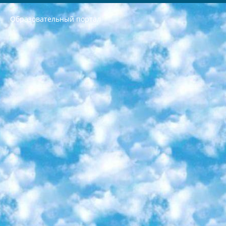
Образовательный портал
РЕСПУБЛИКА УЗБЕКИСТАН МИНИСТРЕРСТВО ДОШКОЛЬНОГО И ШКОЛЬНОГО ОБРАЗОВАНИЯ КОМАНДА в общеобразовательных учреждениях в 2023-2024 учебном году организация и проведение итоговой государственной аттестации обучающихся о Министра дошкольного и школьного образования Республики Узбекистан от 4 марта 2008 года (постановлением Минюста от 20 марта 2008 года № 1778 государственной регистрации) «Итоговое состояние учащихся общего среднего образования на основании положения об утверждении положения об аттестации общего среднего образования выпускной экзамен студентов в образовательных учреждениях в 2023-2024 учебном году В целях организации и прохождения аттестации приказываю: 1. Следующее: перечень предметов, по которым будет проводиться итоговая государственная аттестация и экзамен формы перевода согласно приложению 1; сертификаты международного образца, оценивающие уровень владения иностранными языками перечень согласно приложению 2; 2. Педагогический при специализированных образовательных учреждениях. научно-практический центр квалификации и международной оценки (Д.Давидова) 2024 г. До 25 марта: задания по предметам, по которым будет проводиться итоговая аттестация разработка и утверждение технических условий; итоговая аттестация на основании разработанного предметного задания разработка вопросов по предметам (устно и письменно), экзамен передача; общеобразовательные средние школы и специальные учебные заведения учащиеся выпускных классов школ и интернатов в агентской системе подготовка базы данных экзаменационных материалов и критериев оценки; перевод базы экзаменационных материалов на все языки обучения подать в Республиканский образовательный центр для изготовления; варианты экзаменов на основе разработанных контрольных материалов пусть будут поставлены задачи формирования. 3. Республиканский образовательный центр (Ш.Худайкулов) до 5 апреля 2024 года. до: база данных предоставленных экзаменационных материалов на все языки обучения перевод и экспертиза; для слепых, слабовидящих, глухих, слабослышащих и умственно отсталых детей учащиеся выпускных классов специализированных школ и школ-интернатов база данных экзаменационных материалов на всех преподаваемых языках подготовка критериев оценки; специализированные школы для умственно отсталых детей и технологии для учащихся выпускных классов школ-интернатов разработка соответствующих рекомендаций и критериев проведения ЕГЭ по естествознанию давать задания. 4. Педагогический при специализированных образовательных учреждениях. Научно-практический центр навыков и международной оценки (Д.Давидова), Республика образовательный центр (Худайкулов Ш.) итоговый государственный аттестационный экзамен ориентирован на творческое и логическое мышление при подготовке базы материалов учитывать введение заданий. 5. Следует отметить, что: сертификат государственного образца о знании общеобразовательного предмета и как минимум национальный уровень B1 по предметам на иностранных языках, указанным в Приложении 2. или международно признанный сертификат эквивалентного уровня студенты, изучающие определенный предмет, освобождаются от экзамена; по соответствующим предметам запланирована итоговая государственная аттестация за день до дня, путем жеребьевки Рабочей группой (в письменной форме по предметам, проводимым в форме) из числа сформированных вариантов выбрано 2 варианта; 2 выбранных варианта экзамена анонсированы на официальном сайте министерства и все выпускники по всей стране на основе этих вариантов проводит итоговую государственную аттестацию. 6. Государственное образование учащихся средних общеобразовательных учреждений. знания в соответствии с квалификационными требованиями, которые необходимо приобрести на основании стандартов итоговый (выпускной) контроль для 9 и 11 классов в целях тестирования Экзамены (далее – экзамены) состоят из предметов, перечисленных в приложении 1. будет сделано. 7. Экзамены пройдут с 26 мая по 15 июня 2024 г. (кроме науки физического воспитания). 8. Физическая для учащихся 9 классов общесредних образовательных учреждений. Экзамены по предмету «Образование, квалификация медицина» 1-6 мая 2024 года. сотрудники перевести под присмотр (с отклонениями в физическом или умственном развитии) специализированная школа для детей, школы-интернаты и со сколиозом школы-интернаты санаторного типа для больных детей исключены). 9. Он был слепым, слабовидящим и имел нарушения опорно-двигательного аппарата. экзамены в специализированных школах и интернатах для детей должны проводиться исходя из требований, предъявляемых к общеобразовательным учреждениям (физкультура кроме науки). 10. Специализированная школа для глухих и слабослышащих детей. и экзамены в интернатах и быть реализован в виде письменного теста по математике. 11. Специальность для умственно отсталых детей. Для 9 класса Родной язык и литературное письмо Государственный язык (язык обучения – узбекский). для неклассов) написано Математическое письмо Письменная/устная история Узбекистана Физическое воспитание практично Итоговый контроль Для 11 класса Написание родного языка и литературы (эссе) Математическое письмо Узбекский язык (обучение на узбекском языке) не посещающее общее среднее образование для учреждений)/Образовательное учреждение выбор письменный и устный Иностранный язык письменный/устный Письменная/устная история Узбекистана *По выбору студента:  Химия  Физика  Основы государственного права  География 10 бесплатных образовательных ресурсов - Мы составили подборку онлайн-проектов с интерактивными упражнениями, видеолекциями и статьями. Они помогут вам обрести новые и освежить старые знания бесплатно. 1. «ИНТУИТ» Старейшая образовательная площадка Рунета. Здесь вы найдёте сотни текстовых и видеокурсов на десятки различных тем — от программирования до психологии. Многие курсы подготовлены российскими университетами и крупными международными компаниями вроде Intel и Microsoft. Самостоятельное обучение бесплатное, но желающие могут оплатить услуги персональных наставников. 2. «Смартия» знакомит с актуальными профессиями и подсказывает, как им обучаться. Выбрав заинтересовавшую вас специальность — SMM-специалист, фотограф, веб-дизайнер или другую, — увидите список необходимых для неё умений. Чтобы вы могли освоить их самостоятельно, для каждого умения площадка отображает подборку ссылок на учебные материалы. Хотя «Смартия» ориентируется на русскоязычную аудиторию, часть контента всё же доступна только на английском. 3. «Лекторий Физтеха» Проект Московского физико-технического института (Физтеха). С его помощью вы можете смотреть онлайн серии лекций, записанные на видео в этом вузе. В числе доступных предметов — физика, биология, химия, информационные технологии и другие. К некоторым лекциям администрация ресурса прилагает готовые конспекты, которые можно скачивать в PDF-формате. 4. ITMOcourses Онлайн-площадка Санкт-Петербургского национального исследовательского университета информационных технологий, механики и оптики (ИТМО). Ресурс предоставляет свободный доступ к курсам, разработанным в этом вузе. Каталог материалов разбит на четыре категории: «Оптические системы и технологии», «Приборостроение и робототехника», «Информационные технологии» и «Биотехнологии». Курсы состоят из видеолекций, интерактивных демонстраций и заданий. 5. «КиберЛенинка» Электронная научная библиотека открытого доступа. Каталог площадки регулярно обрастает текстами статей из различных научных изданий. Сгруппированные по журналам и рубрикам публикации можно читать онлайн или скачивать целиком в PDF-формате. Проект нацелен на популяризацию науки за счёт открытого доступа к качественной информации. 6. «ПостНаука» На этом ресурсе публикуют подборки видеолекций, составленные экспертами из разных отраслей и объединённые общими темами. Среди них, к примеру, есть серии «Биоинформатика и геномика», «Культура средневековой Скандинавии» и Cinema Studies о теории кино. Каждая подборка лекций — логически связанная история, рассказанная экспертом от первого лица. Кроме того, на сайте появляются научно-образовательные статьи и тесты на разные темы. 7. «Newочём» Команда проекта «Newочём» отбирает самые интересные тексты из англоязычных СМИ и переводит те из них, за которые голосуют участники сообщества «ВКонтакте». По большей части это научно-популярные статьи. Редакторы придумывают лишь заголовки, в остальном содержание переводов соответствует оригиналам. Полные тексты можно читать прямо в социальной сети. 8. InternetUrok Онлайн-база материалов по основным дисциплинам школьной программы. Информация на сайте структурирована по классам, предметам и темам (урокам). Каждый урок состоит из видеолекций и конспектов. Есть также интерактивные тренажёры и тесты для закрепления пройденного материала. Даже если вы давно окончили школу, возможность повторить программу старших классов всегда может пригодиться. 9. Edutainme Ещё один ресурс об образовании. В отличие от Newtonew, как мне кажется, Edutainme больше ориентируется на представителей индустрии: педагогов, предпринимателей, разработчиков образовательных проектов. Но и любой, кто просто стремится к саморазвитию, найдёт на сайте много полезного и интересного для себя. Например, информацию о новых курсах и образовательных сервисах. 10. Newtonew Онлайн-медиа об образовании и обучении в широком смысле. Авторы Newtonew пишут об инструментах, заведениях, тактиках и стратегиях, которые помогают учить других и получать новые знания самостоятельно. На этой площадке вы найдёте новости, обзоры, аналитические мат