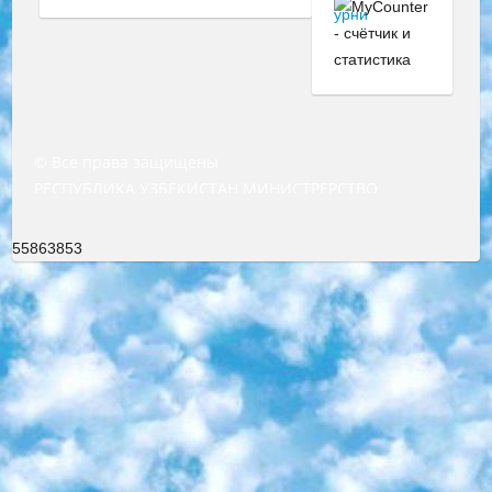
© Все права защищены
РЕСПУБЛИКА УЗБЕКИСТАН МИНИСТРЕРСТВО ДОШКОЛЬНОГО И ШКОЛЬНОГО ОБРАЗОВАНИЯ КОМАНДА в общеобразовательных учреждениях в 2023-2024 учебном году организация и проведение итоговой государственной аттестации обучающихся о Министра дошкольного и школьного образования Республики Узбекистан от 4 марта 2008 года (постановлением Минюста от 20 марта 2008 года № 1778 государственной регистрации) «Итоговое состояние учащихся общего среднего образования на основании положения об утверждении положения об аттестации общего среднего образования выпускной экзамен студентов в образовательных учреждениях в 2023-2024 учебном году В целях организации и прохождения аттестации приказываю: 1. Следующее: перечень предметов, по которым будет проводиться итоговая государственная аттестация и экзамен формы перевода согласно приложению 1; сертификаты международного образца, оценивающие уровень владения иностранными языками перечень согласно приложению 2; 2. Педагогический при специализированных образовательных учреждениях. научно-практический центр квалификации и международной оценки (Д.Давидова) 2024 г. До 25 марта: задания по предметам, по которым будет проводиться итоговая аттестация разработка и утверждение технических условий; итоговая аттестация на основании разработанного предметного задания разработка вопросов по предметам (устно и письменно), экзамен передача; общеобразовательные средние школы и специальные учебные заведения учащиеся выпускных классов школ и интернатов в агентской системе подготовка базы данных экзаменационных материалов и критериев оценки; перевод базы экзаменационных материалов на все языки обучения подать в Республиканский образовательный центр для изготовления; варианты экзаменов на основе разработанных контрольных материалов пусть будут поставлены задачи формирования. 3. Республиканский образовательный центр (Ш.Худайкулов) до 5 апреля 2024 года. до: база данных предоставленных экзаменационных материалов на все языки обучения перевод и экспертиза; для слепых, слабовидящих, глухих, слабослышащих и умственно отсталых детей учащиеся выпускных классов специализированных школ и школ-интернатов база данных экзаменационных материалов на всех преподаваемых языках подготовка критериев оценки; специализированные школы для умственно отсталых детей и технологии для учащихся выпускных классов школ-интернатов разработка соответствующих рекомендаций и критериев проведения ЕГЭ по естествознанию давать задания. 4. Педагогический при специализированных образовательных учреждениях. Научно-практический центр навыков и международной оценки (Д.Давидова), Республика образовательный центр (Худайкулов Ш.) итоговый государственный аттестационный экзамен ориентирован на творческое и логическое мышление при подготовке базы материалов учитывать введение заданий. 5. Следует отметить, что: сертификат государственного образца о знании общеобразовательного предмета и как минимум национальный уровень B1 по предметам на иностранных языках, указанным в Приложении 2. или международно признанный сертификат эквивалентного уровня студенты, изучающие определенный предмет, освобождаются от экзамена; по соответствующим предметам запланирована итоговая государственная аттестация за день до дня, путем жеребьевки Рабочей группой (в письменной форме по предметам, проводимым в форме) из числа сформированных вариантов выбрано 2 варианта; 2 выбранных варианта экзамена анонсированы на официальном сайте министерства и все выпускники по всей стране на основе этих вариантов проводит итоговую государственную аттестацию. 6. Государственное образование учащихся средних общеобразовательных учреждений. знания в соответствии с квалификационными требованиями, которые необходимо приобрести на основании стандартов итоговый (выпускной) контроль для 9 и 11 классов в целях тестирования Экзамены (далее – экзамены) состоят из предметов, перечисленных в приложении 1. будет сделано. 7. Экзамены пройдут с 26 мая по 15 июня 2024 г. (кроме науки физического воспитания). 8. Физическая для учащихся 9 классов общесредних образовательных учреждений. Экзамены по предмету «Образование, квалификация медицина» 1-6 мая 2024 года. сотрудники перевести под присмотр (с отклонениями в физическом или умственном развитии) специализированная школа для детей, школы-интернаты и со сколиозом школы-интернаты санаторного типа для больных детей исключены). 9. Он был слепым, слабовидящим и имел нарушения опорно-двигательного аппарата. экзамены в специализированных школах и интернатах для детей должны проводиться исходя из требований, предъявляемых к общеобразовательным учреждениям (физкультура кроме науки). 10. Специализированная школа для глухих и слабослышащих детей. и экзамены в интернатах и быть реализован в виде письменного теста по математике. 11. Специальность для умственно отсталых детей. Для 9 класса Родной язык и литературное письмо Государственный язык (язык обучения – узбекский). для неклассов) написано Математическое письмо Письменная/устная история Узбекистана Физическое воспитание практично Итоговый контроль Для 11 класса Написание родного языка и литературы (эссе) Математическое письмо Узбекский язык (обучение на узбекском языке) не посещающее общее среднее образование для учреждений)/Образовательное учреждение выбор письменный и устный Иностранный язык письменный/устный Письменная/устная история Узбекистана *По выбору студента:  Химия  Физика  Основы государственного права  География 10 бесплатных образовательных ресурсов - Мы составили подборку онлайн-проектов с интерактивными упражнениями, видеолекциями и статьями. Они помогут вам обрести новые и освежить старые знания бесплатно. 1. «ИНТУИТ» Старейшая образовательная площадка Рунета. Здесь вы найдёте сотни текстовых и видеокурсов на десятки различных тем — от программирования до психологии. Многие курсы подготовлены российскими университетами и крупными международными компаниями вроде Intel и Microsoft. Самостоятельное обучение бесплатное, но желающие могут оплатить услуги персональных наставников. 2. «Смартия» знакомит с актуальными профессиями и подсказывает, как им обучаться. Выбрав заинтересовавшую вас специальность — SMM-специалист, фотограф, веб-дизайнер или другую, — увидите список необходимых для неё умений. Чтобы вы могли освоить их самостоятельно, для каждого умения площадка отображает подборку ссылок на учебные материалы. Хотя «Смартия» ориентируется на русскоязычную аудиторию, часть контента всё же доступна только на английском. 3. «Лекторий Физтеха» Проект Московского физико-технического института (Физтеха). С его помощью вы можете смотреть онлайн серии лекций, записанные на видео в этом вузе. В числе доступных предметов — физика, биология, химия, информационные технологии и другие. К некоторым лекциям администрация ресурса прилагает готовые конспекты, которые можно скачивать в PDF-формате. 4. ITMOcourses Онлайн-площадка Санкт-Петербургского национального исследовательского университета информационных технологий, механики и оптики (ИТМО). Ресурс предоставляет свободный доступ к курсам, разработанным в этом вузе. Каталог материалов разбит на четыре категории: «Оптические системы и технологии», «Приборостроение и робототехника», «Информационные технологии» и «Биотехнологии». Курсы состоят из видеолекций, интерактивных демонстраций и заданий. 5. «КиберЛенинка» Электронная научная библиотека открытого доступа. Каталог площадки регулярно обрастает текстами статей из различных научных изданий. Сгруппированные по журналам и рубрикам публикации можно читать онлайн или скачивать целиком в PDF-формате. Проект нацелен на популяризацию науки за счёт открытого доступа к качественной информации. 6. «ПостНаука» На этом ресурсе публикуют подборки видеолекций, составленные экспертами из разных отраслей и объединённые общими темами. Среди них, к примеру, есть серии «Биоинформатика и геномика», «Культура средневековой Скандинавии» и Cinema Studies о теории кино. Каждая подборка лекций — логически связанная история, рассказанная экспертом от первого лица. Кроме того, на сайте появляются научно-образовательные статьи и тесты на разные темы. 7. «Newочём» Команда проекта «Newочём» отбирает самые интересные тексты из англоязычных СМИ и переводит те из них, за которые голосуют участники сообщества «ВКонтакте». По большей части это научно-популярные статьи. Редакторы придумывают лишь заголовки, в остальном содержание переводов соответствует оригиналам. Полные тексты можно читать прямо в социальной сети. 8. InternetUrok Онлайн-база материалов по основным дисциплинам школьной программы. Информация на сайте структурирована по классам, предметам и темам (урокам). Каждый урок состоит из видеолекций и конспектов. Есть также интерактивные тренажёры и тесты для закрепления пройденного материала. Даже если вы давно окончили школу, возможность повторить программу старших классов всегда может пригодиться. 9. Edutainme Ещё один ресурс об образовании. В отличие от Newtonew, как мне кажется, Edutainme больше ориентируется на представителей индустрии: педагогов, предпринимателей, разработчиков образовательных проектов. Но и любой, кто просто стремится к саморазвитию, найдёт на сайте много полезного и интересного для себя. Например, информацию о новых курсах и образовательных сервисах. 10. Newtonew Онлайн-медиа об образовании и обучении в широком смысле. Авторы Newtonew пишут об инструментах, заведениях, тактиках и стратегиях, которые помогают учить других и получать новые знания самостоятельно. На этой площадке вы найдёте новости, обзоры, аналитические мате
55863853