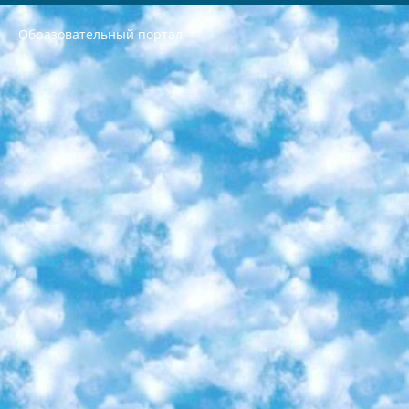
Образовательный портал
РЕСПУБЛИКА УЗБЕКИСТАН МИНИСТРЕРСТВО ДОШКОЛЬНОГО И ШКОЛЬНОГО ОБРАЗОВАНИЯ КОМАНДА в общеобразовательных учреждениях в 2023-2024 учебном году организация и проведение итоговой государственной аттестации обучающихся о Министра дошкольного и школьного образования Республики Узбекистан от 4 марта 2008 года (постановлением Минюста от 20 марта 2008 года № 1778 государственной регистрации) «Итоговое состояние учащихся общего среднего образования на основании положения об утверждении положения об аттестации общего среднего образования выпускной экзамен студентов в образовательных учреждениях в 2023-2024 учебном году В целях организации и прохождения аттестации приказываю: 1. Следующее: перечень предметов, по которым будет проводиться итоговая государственная аттестация и экзамен формы перевода согласно приложению 1; сертификаты международного образца, оценивающие уровень владения иностранными языками перечень согласно приложению 2; 2. Педагогический при специализированных образовательных учреждениях. научно-практический центр квалификации и международной оценки (Д.Давидова) 2024 г. До 25 марта: задания по предметам, по которым будет проводиться итоговая аттестация разработка и утверждение технических условий; итоговая аттестация на основании разработанного предметного задания разработка вопросов по предметам (устно и письменно), экзамен передача; общеобразовательные средние школы и специальные учебные заведения учащиеся выпускных классов школ и интернатов в агентской системе подготовка базы данных экзаменационных материалов и критериев оценки; перевод базы экзаменационных материалов на все языки обучения подать в Республиканский образовательный центр для изготовления; варианты экзаменов на основе разработанных контрольных материалов пусть будут поставлены задачи формирования. 3. Республиканский образовательный центр (Ш.Худайкулов) до 5 апреля 2024 года. до: база данных предоставленных экзаменационных материалов на все языки обучения перевод и экспертиза; для слепых, слабовидящих, глухих, слабослышащих и умственно отсталых детей учащиеся выпускных классов специализированных школ и школ-интернатов база данных экзаменационных материалов на всех преподаваемых языках подготовка критериев оценки; специализированные школы для умственно отсталых детей и технологии для учащихся выпускных классов школ-интернатов разработка соответствующих рекомендаций и критериев проведения ЕГЭ по естествознанию давать задания. 4. Педагогический при специализированных образовательных учреждениях. Научно-практический центр навыков и международной оценки (Д.Давидова), Республика образовательный центр (Худайкулов Ш.) итоговый государственный аттестационный экзамен ориентирован на творческое и логическое мышление при подготовке базы материалов учитывать введение заданий. 5. Следует отметить, что: сертификат государственного образца о знании общеобразовательного предмета и как минимум национальный уровень B1 по предметам на иностранных языках, указанным в Приложении 2. или международно признанный сертификат эквивалентного уровня студенты, изучающие определенный предмет, освобождаются от экзамена; по соответствующим предметам запланирована итоговая государственная аттестация за день до дня, путем жеребьевки Рабочей группой (в письменной форме по предметам, проводимым в форме) из числа сформированных вариантов выбрано 2 варианта; 2 выбранных варианта экзамена анонсированы на официальном сайте министерства и все выпускники по всей стране на основе этих вариантов проводит итоговую государственную аттестацию. 6. Государственное образование учащихся средних общеобразовательных учреждений. знания в соответствии с квалификационными требованиями, которые необходимо приобрести на основании стандартов итоговый (выпускной) контроль для 9 и 11 классов в целях тестирования Экзамены (далее – экзамены) состоят из предметов, перечисленных в приложении 1. будет сделано. 7. Экзамены пройдут с 26 мая по 15 июня 2024 г. (кроме науки физического воспитания). 8. Физическая для учащихся 9 классов общесредних образовательных учреждений. Экзамены по предмету «Образование, квалификация медицина» 1-6 мая 2024 года. сотрудники перевести под присмотр (с отклонениями в физическом или умственном развитии) специализированная школа для детей, школы-интернаты и со сколиозом школы-интернаты санаторного типа для больных детей исключены). 9. Он был слепым, слабовидящим и имел нарушения опорно-двигательного аппарата. экзамены в специализированных школах и интернатах для детей должны проводиться исходя из требований, предъявляемых к общеобразовательным учреждениям (физкультура кроме науки). 10. Специализированная школа для глухих и слабослышащих детей. и экзамены в интернатах и быть реализован в виде письменного теста по математике. 11. Специальность для умственно отсталых детей. Для 9 класса Родной язык и литературное письмо Государственный язык (язык обучения – узбекский). для неклассов) написано Математическое письмо Письменная/устная история Узбекистана Физическое воспитание практично Итоговый контроль Для 11 класса Написание родного языка и литературы (эссе) Математическое письмо Узбекский язык (обучение на узбекском языке) не посещающее общее среднее образование для учреждений)/Образовательное учреждение выбор письменный и устный Иностранный язык письменный/устный Письменная/устная история Узбекистана *По выбору студента:  Химия  Физика  Основы государственного права  География 10 бесплатных образовательных ресурсов - Мы составили подборку онлайн-проектов с интерактивными упражнениями, видеолекциями и статьями. Они помогут вам обрести новые и освежить старые знания бесплатно. 1. «ИНТУИТ» Старейшая образовательная площадка Рунета. Здесь вы найдёте сотни текстовых и видеокурсов на десятки различных тем — от программирования до психологии. Многие курсы подготовлены российскими университетами и крупными международными компаниями вроде Intel и Microsoft. Самостоятельное обучение бесплатное, но желающие могут оплатить услуги персональных наставников. 2. «Смартия» знакомит с актуальными профессиями и подсказывает, как им обучаться. Выбрав заинтересовавшую вас специальность — SMM-специалист, фотограф, веб-дизайнер или другую, — увидите список необходимых для неё умений. Чтобы вы могли освоить их самостоятельно, для каждого умения площадка отображает подборку ссылок на учебные материалы. Хотя «Смартия» ориентируется на русскоязычную аудиторию, часть контента всё же доступна только на английском. 3. «Лекторий Физтеха» Проект Московского физико-технического института (Физтеха). С его помощью вы можете смотреть онлайн серии лекций, записанные на видео в этом вузе. В числе доступных предметов — физика, биология, химия, информационные технологии и другие. К некоторым лекциям администрация ресурса прилагает готовые конспекты, которые можно скачивать в PDF-формате. 4. ITMOcourses Онлайн-площадка Санкт-Петербургского национального исследовательского университета информационных технологий, механики и оптики (ИТМО). Ресурс предоставляет свободный доступ к курсам, разработанным в этом вузе. Каталог материалов разбит на четыре категории: «Оптические системы и технологии», «Приборостроение и робототехника», «Информационные технологии» и «Биотехнологии». Курсы состоят из видеолекций, интерактивных демонстраций и заданий. 5. «КиберЛенинка» Электронная научная библиотека открытого доступа. Каталог площадки регулярно обрастает текстами статей из различных научных изданий. Сгруппированные по журналам и рубрикам публикации можно читать онлайн или скачивать целиком в PDF-формате. Проект нацелен на популяризацию науки за счёт открытого доступа к качественной информации. 6. «ПостНаука» На этом ресурсе публикуют подборки видеолекций, составленные экспертами из разных отраслей и объединённые общими темами. Среди них, к примеру, есть серии «Биоинформатика и геномика», «Культура средневековой Скандинавии» и Cinema Studies о теории кино. Каждая подборка лекций — логически связанная история, рассказанная экспертом от первого лица. Кроме того, на сайте появляются научно-образовательные статьи и тесты на разные темы. 7. «Newочём» Команда проекта «Newочём» отбирает самые интересные тексты из англоязычных СМИ и переводит те из них, за которые голосуют участники сообщества «ВКонтакте». По большей части это научно-популярные статьи. Редакторы придумывают лишь заголовки, в остальном содержание переводов соответствует оригиналам. Полные тексты можно читать прямо в социальной сети. 8. InternetUrok Онлайн-база материалов по основным дисциплинам школьной программы. Информация на сайте структурирована по классам, предметам и темам (урокам). Каждый урок состоит из видеолекций и конспектов. Есть также интерактивные тренажёры и тесты для закрепления пройденного материала. Даже если вы давно окончили школу, возможность повторить программу старших классов всегда может пригодиться. 9. Edutainme Ещё один ресурс об образовании. В отличие от Newtonew, как мне кажется, Edutainme больше ориентируется на представителей индустрии: педагогов, предпринимателей, разработчиков образовательных проектов. Но и любой, кто просто стремится к саморазвитию, найдёт на сайте много полезного и интересного для себя. Например, информацию о новых курсах и образовательных сервисах. 10. Newtonew Онлайн-медиа об образовании и обучении в широком смысле. Авторы Newtonew пишут об инструментах, заведениях, тактиках и стратегиях, которые помогают учить других и получать новые знания самостоятельно. На этой площадке вы найдёте новости, обзоры, аналитические мат