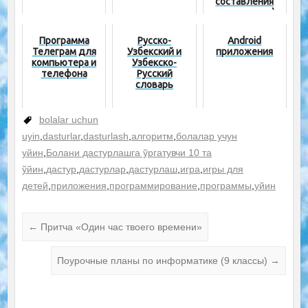
составления
педнагрузки)
Программа
Русско-
Android
Телеграм для
Узбекский и
приложения
компьютера и
Узбекско-
телефона
Русский
словарь
bolalar uchun
uyin
,
dasturlar
,
dasturlash
,
алгоритм
,
болалар учун
уйин
,
Болани дастурлашга ўргатувчи 10 та
ўйин
,
дастур
,
дастурлар
,
дастурлаш
,
игра
,
игры для
детей
,
приложения
,
программирование
,
программы
,
уйин
←
Притча «Один час твоего времени»
Поурочные планы по информатике (9 классы)
→