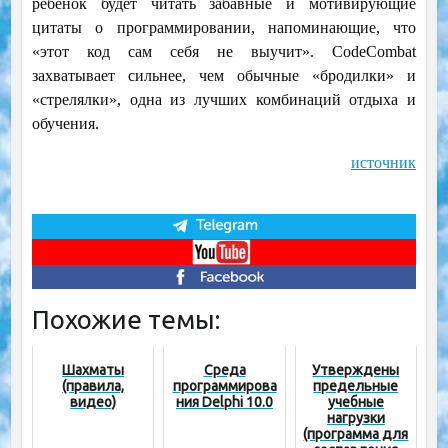
ребёнок будет читать забавные и мотивирующие
цитаты о программировании, напоминающие, что
«этот код сам себя не выучит». CodeCombat
захватывает сильнее, чем обычные «бродилки» и
«стрелялки», одна из лучших комбинаций отдыха и
обучения.
источник
Похожие темы:
Шахматы
Среда
Утверждены
(правила,
программирова
предельные
видео)
ния Delphi 10.0
учебные
нагрузки
(программа для