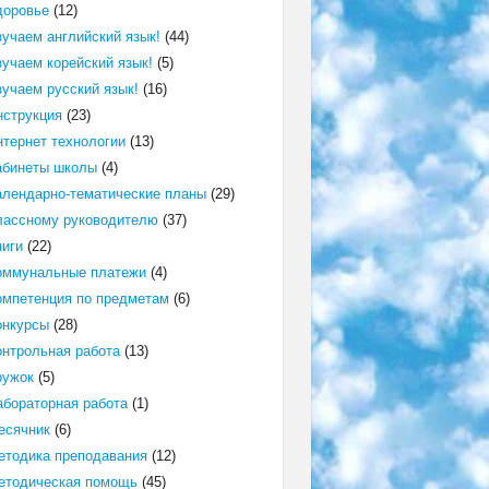
доровье
(12)
зучаем английский язык!
(44)
зучаем корейский язык!
(5)
зучаем русский язык!
(16)
нструкция
(23)
нтернет технологии
(13)
абинеты школы
(4)
алендарно-тематические планы
(29)
лассному руководителю
(37)
ниги
(22)
оммунальные платежи
(4)
омпетенция по предметам
(6)
онкурсы
(28)
онтрольная работа
(13)
ружок
(5)
абораторная работа
(1)
есячник
(6)
етодика преподавания
(12)
етодическая помощь
(45)