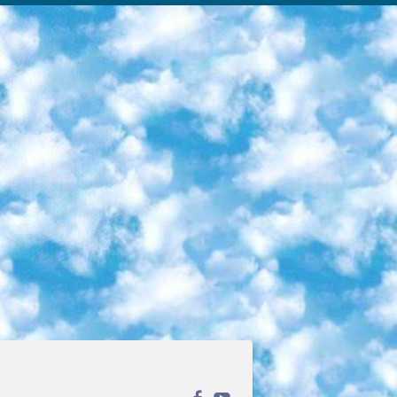
ека открытого доступа. Каталог площадки регулярно обрастает текстами статей из различных научных изданий. Сгруппированные по журналам и рубрикам публикации можно читать онлайн или скачивать целиком в PDF-формате. Проект нацелен на популяризацию науки за счёт открытого доступа к качественной информации. 6. «ПостНаука» На этом ресурсе публикуют подборки видеолекций, составленные экспертами из разных отраслей и объединённые общими темами. Среди них, к примеру, есть серии «Биоинформатика и геномика», «Культура средневековой Скандинавии» и Cinema Studies о теории кино. Каждая подборка лекций — логически связанная история, рассказанная экспертом от первого лица. Кроме того, на сайте появляются научно-образовательные статьи и тесты на разные темы. 7. «Newочём» Команда проекта «Newочём» отбирает самые интересные тексты из англоязычных СМИ и переводит те из них, за которые голосуют участники сообщества «ВКонтакте». По большей части это научно-популярные статьи. Редакторы придумывают лишь заголовки, в остальном содержание переводов соответствует оригиналам. Полные тексты можно читать прямо в социальной сети. 8. InternetUrok Онлайн-база материалов по основным дисциплинам школьной программы. Информация на сайте структурирована по классам, предметам и темам (урокам). Каждый урок состоит из видеолекций и конспектов. Есть также интерактивные тренажёры и тесты для закрепления пройденного материала. Даже если вы давно окончили школу, возможность повторить программу старших классов всегда может пригодиться. 9. Edutainme Ещё один ресурс об образовании. В отличие от Newtonew, как мне кажется, Edutainme больше ориентируется на представителей индустрии: педагогов, предпринимателей, разработчиков образовательных проектов. Но и любой, кто просто стремится к саморазвитию, найдёт на сайте много полезного и интересного для себя. Например, информацию о новых курсах и образовательных сервисах. 10. Newtonew Онлайн-медиа об образовании и обучении в широком смысле. Авторы Newtonew пишут об инструментах, заведениях, тактиках и стратегиях, которые помогают учить других и получать новые знания самостоятельно. На этой площадке вы найдёте новости, обзоры, аналитические мат