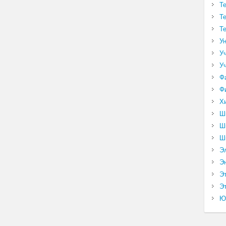
Т
Т
Т
У
У
У
Ф
Ф
Х
Ш
Ш
Ш
Э
Э
Э
Эт
Ю