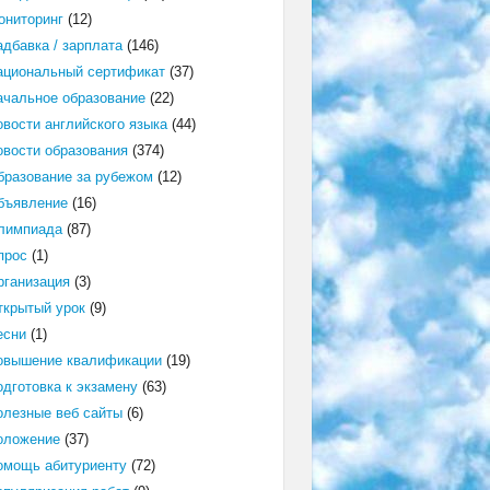
ониторинг
(12)
адбавка / зарплата
(146)
ациональный сертификат
(37)
ачальное образование
(22)
овости английского языка
(44)
овости образования
(374)
бразование за рубежом
(12)
бъявление
(16)
лимпиада
(87)
прос
(1)
рганизация
(3)
ткрытый урок
(9)
есни
(1)
овышение квалификации
(19)
одготовка к экзамену
(63)
олезные веб сайты
(6)
оложение
(37)
омощь абитуриенту
(72)