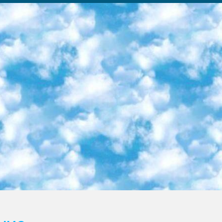
ка образовательный центр (Худайкулов Ш.) итоговый государственный аттестационный экзамен ориентирован на творческое и логическое мышление при подготовке базы материалов учитывать введение заданий. 5. Следует отметить, что: сертификат государственного образца о знании общеобразовательного предмета и как минимум национальный уровень B1 по предметам на иностранных языках, указанным в Приложении 2. или международно признанный сертификат эквивалентного уровня студенты, изучающие определенный предмет, освобождаются от экзамена; по соответствующим предметам запланирована итоговая государственная аттестация за день до дня, путем жеребьевки Рабочей группой (в письменной форме по предметам, проводимым в форме) из числа сформированных вариантов выбрано 2 варианта; 2 выбранных варианта экзамена анонсированы на официальном сайте министерства и все выпускники по всей стране на основе этих вариантов проводит итоговую государственную аттестацию. 6. Государственное образование учащихся средних общеобразовательных учреждений. знания в соответствии с квалификационными требованиями, которые необходимо приобрести на основании стандартов итоговый (выпускной) контроль для 9 и 11 классов в целях тестирования Экзамены (далее – экзамены) состоят из предметов, перечисленных в приложении 1. будет сделано. 7. Экзамены пройдут с 26 мая по 15 июня 2024 г. (кроме науки физического воспитания). 8. Физическая для учащихся 9 классов общесредних образовательных учреждений. Экзамены по предмету «Образование, квалификация медицина» 1-6 мая 2024 года. сотрудники перевести под присмотр (с отклонениями в физическом или умственном развитии) специализированная школа для детей, школы-интернаты и со сколиозом школы-интернаты санаторного типа для больных детей исключены). 9. Он был слепым, слабовидящим и имел нарушения опорно-двигательного аппарата. экзамены в специализированных школах и интернатах для детей должны проводиться исходя из требований, предъявляемых к общеобразовательным учреждениям (физкультура кроме науки). 10. Специализированная школа для глухих и слабослышащих детей. и экзамены в интернатах и быть реализован в виде письменного теста по математике. 11. Специальность для умственно отсталых детей. Для 9 класса Родной язык и литературное письмо Государственный язык (язык обучения – узбекский). для неклассов) написано Математическое письмо Письменная/устная история Узбекистана Физическое воспитание практично Итоговый контроль Для 11 класса Написание родного языка и литературы (эссе) Математическое письмо Узбекский язык (обучение на узбекском языке) не посещающее общее среднее образование для учреждений)/Образовательное учреждение выбор письменный и устный Иностранный язык письменный/устный Письменная/устная история Узбекистана *По выбору студента:  Химия  Физика  Основы государственного права  География 10 бесплатных образовательных ресурсов - Мы составили подборку онлайн-проектов с интерактивными упражнениями, видеолекциями и статьями. Они помогут вам обрести новые и освежить старые знания бесплатно. 1. «ИНТУИТ» Старейшая образовательная площадка Рунета. Здесь вы найдёте сотни текстовых и видеокурсов на десятки различных тем — от программирования до психологии. Многие курсы подготовлены российскими университетами и крупными международными компаниями вроде Intel и Microsoft. Самостоятельное обучение бесплатное, но желающие могут оплатить услуги персональных наставников. 2. «Смартия» знакомит с актуальными профессиями и подсказывает, как им обучаться. Выбрав заинтересовавшую вас специальность — SMM-специалист, фотограф, веб-дизайнер или другую, — увидите список необходимых для неё умений. Чтобы вы могли освоить их самостоятельно, для каждого умения площадка отображает подборку ссылок на учебные материалы. Хотя «Смартия» ориентируется на русскоязычную аудиторию, часть контента всё же доступна только на английском. 3. «Лекторий Физтеха» Проект Московского физико-технического института (Физтеха). С его помощью вы можете смотреть онлайн серии лекций, записанные на видео в этом вузе. В числе доступных предметов — физика, биология, химия, информационные технологии и другие. К некоторым лекциям администрация ресурса прилагает готовые конспекты, которые можно скачивать в PDF-формате. 4. ITMOcourses Онлайн-площадка Санкт-Петербургского национального исследовательского университета информационных технологий, механики и оптики (ИТМО). Ресурс предоставляет свободный доступ к курсам, разработанным в этом вузе. Каталог материалов разбит на четыре категории: «Оптические системы и технологии», «Приборостроение и робототехника», «Информационные технологии» и «Биотехнологии». Курсы состоят из видеолекций, интерактивных демонстраций и заданий. 5. «КиберЛенинка» Электронная научная библиот