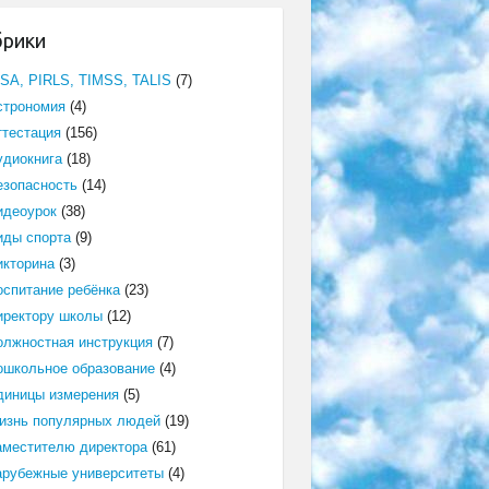
брики
ISA, PIRLS, TIMSS, TALIS
(7)
строномия
(4)
ттестация
(156)
удиокнига
(18)
езопасность
(14)
идеоурок
(38)
иды спорта
(9)
икторина
(3)
оспитание ребёнка
(23)
иректору школы
(12)
олжностная инструкция
(7)
ошкольное образование
(4)
диницы измерения
(5)
изнь популярных людей
(19)
аместителю директора
(61)
арубежные университеты
(4)