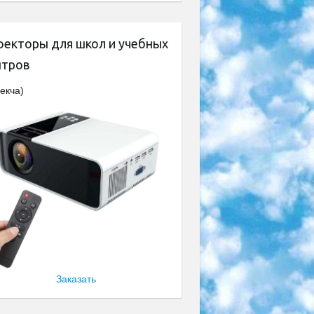
оекторы для школ и учебных
нтров
екча)
Заказать