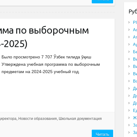
Ру
P
мма по выборочным
А
А
-2025)
А
Б
Было просмотрено 7 707 Ўзбек тилида ўқиш
В
Утверждена учебная программа по выборочным
В
предметам на 2024-2025 учебный год.
В
В
Д
Д
Д
Е
Ж
директора
,
Новости образования
,
Школьная документация
З
З
Читать