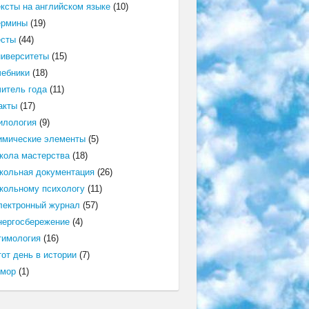
ексты на английском языке
(10)
ермины
(19)
есты
(44)
ниверситеты
(15)
чебники
(18)
читель года
(11)
акты
(17)
илология
(9)
имические элементы
(5)
кола мастерства
(18)
кольная документация
(26)
кольному психологу
(11)
лектронный журнал
(57)
нергосбережение
(4)
тимология
(16)
от день в истории
(7)
мор
(1)