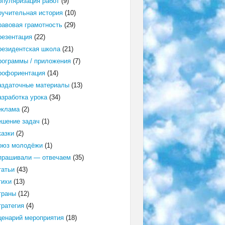
опуляризация работ
(9)
оучительная история
(10)
равовая грамотность
(29)
резентация
(22)
резидентская школа
(21)
рограммы / приложения
(7)
рофориентация
(14)
аздаточные материалы
(13)
азработка урока
(34)
еклама
(2)
ешение задач
(1)
казки
(2)
оюз молодёжи
(1)
прашивали — отвечаем
(35)
татьи
(43)
тихи
(13)
траны
(12)
тратегия
(4)
ценарий мероприятия
(18)