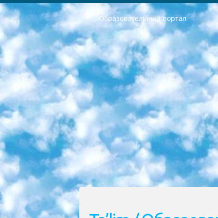
Образовательный портал
РЕСПУБЛИКА УЗБЕКИСТАН МИНИСТРЕРСТВО ДОШКОЛЬНОГО И ШКОЛЬНОГО ОБРАЗОВАНИЯ КОМАНДА в общеобразовательных учреждениях в 2023-2024 учебном году организация и проведение итоговой государственной аттестации обучающихся о Министра дошкольного и школьного образования Республики Узбекистан от 4 марта 2008 года (постановлением Минюста от 20 марта 2008 года № 1778 государственной регистрации) «Итоговое состояние учащихся общего среднего образования на основании положения об утверждении положения об аттестации общего среднего образования выпускной экзамен студентов в образовательных учреждениях в 2023-2024 учебном году В целях организации и прохождения аттестации приказываю: 1. Следующее: перечень предметов, по которым будет проводиться итоговая государственная аттестация и экзамен формы перевода согласно приложению 1; сертификаты международного образца, оценивающие уровень владения иностранными языками перечень согласно приложению 2; 2. Педагогический при специализированных образовательных учреждениях. научно-практический центр квалификации и международной оценки (Д.Давидова) 2024 г. До 25 марта: задания по предметам, по которым будет проводиться итоговая аттестация разработка и утверждение технических условий; итоговая аттестация на основании разработанного предметного задания разработка вопросов по предметам (устно и письменно), экзамен передача; общеобразовательные средние школы и специальные учебные заведения учащиеся выпускных классов школ и интернатов в агентской системе подготовка базы данных экзаменационных материалов и критериев оценки; перевод базы экзаменационных материалов на все языки обучения подать в Республиканский образовательный центр для изготовления; варианты экзаменов на основе разработанных контрольных материалов пусть будут поставлены задачи формирования. 3. Республиканский образовательный центр (Ш.Худайкулов) до 5 апреля 2024 года. до: база данных предоставленных экзаменационных материалов на все языки обучения перевод и экспертиза; для слепых, слабовидящих, глухих, слабослышащих и умственно отсталых детей учащиеся выпускных классов специализированных школ и школ-интернатов база данных экзаменационных материалов на всех преподаваемых языках подготовка критериев оценки; специализированные школы для умственно отсталых детей и технологии для учащихся выпускных классов школ-интернатов разработка соответствующих рекомендаций и критериев проведения ЕГЭ по естествознанию давать задания. 4. Педагогический при специализированных образовательных учреждениях. Научно-практический центр навыков и международной оценки (Д.Давидова), Республи