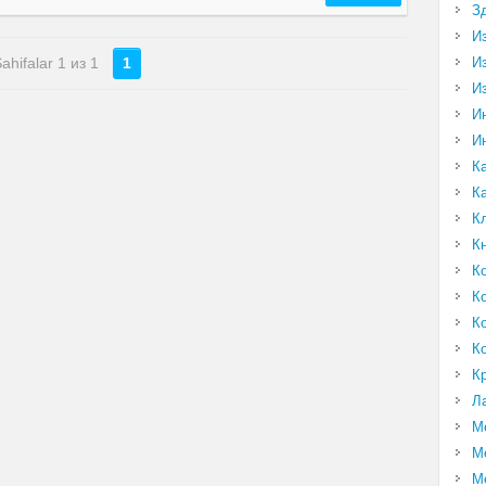
З
И
И
ahifalar 1 из 1
1
И
И
И
К
К
К
К
К
К
К
К
К
Л
М
М
М