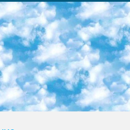
ка образовательный центр (Худайкулов Ш.) итоговый государственный аттестационный экзамен ориентирован на творческое и логическое мышление при подготовке базы материалов учитывать введение заданий. 5. Следует отметить, что: сертификат государственного образца о знании общеобразовательного предмета и как минимум национальный уровень B1 по предметам на иностранных языках, указанным в Приложении 2. или международно признанный сертификат эквивалентного уровня студенты, изучающие определенный предмет, освобождаются от экзамена; по соответствующим предметам запланирована итоговая государственная аттестация за день до дня, путем жеребьевки Рабочей группой (в письменной форме по предметам, проводимым в форме) из числа сформированных вариантов выбрано 2 варианта; 2 выбранных варианта экзамена анонсированы на официальном сайте министерства и все выпускники по всей стране на основе этих вариантов проводит итоговую государственную аттестацию. 6. Государственное образование учащихся средних общеобразовательных учреждений. знания в соответствии с квалификационными требованиями, которые необходимо приобрести на основании стандартов итоговый (выпускной) контроль для 9 и 11 классов в целях тестирования Экзамены (далее – экзамены) состоят из предметов, перечисленных в приложении 1. будет сделано. 7. Экзамены пройдут с 26 мая по 15 июня 2024 г. (кроме науки физического воспитания). 8. Физическая для учащихся 9 классов общесредних образовательных учреждений. Экзамены по предмету «Образование, квалификация медицина» 1-6 мая 2024 года. сотрудники перевести под присмотр (с отклонениями в физическом или умственном развитии) специализированная школа для детей, школы-интернаты и со сколиозом школы-интернаты санаторного типа для больных детей исключены). 9. Он был слепым, слабовидящим и имел нарушения опорно-двигательного аппарата. экзамены в специализированных школах и интернатах для детей должны проводиться исходя из требований, предъявляемых к общеобразовательным учреждениям (физкультура кроме науки). 10. Специализированная школа для глухих и слабослышащих детей. и экзамены в интернатах и быть реализован в виде письменного теста по математике. 11. Специальность для умственно отсталых детей. Для 9 класса Родной язык и литературное письмо Государственный язык (язык обучения – узбекский). для неклассов) написано Математическое письмо Письменная/устная история Узбекистана Физическое воспитание практично Итоговый контроль Для 11 класса Написание родного языка и литературы (эссе) Математическое письмо Узбекский язык (обучение на узбекском языке) не посещающее общее среднее образование для учреждений)/Образовательное учреждение выбор письменный и устный Иностранный язык письменный/устный Письменная/устная история Узбекистана *По выбору студента:  Химия  Физика  Основы государственного права  География 10 бесплатных образовательных ресурсов - Мы составили подборку онлайн-проектов с интерактивными упражнениями, видеолекциями и статьями. Они помогут вам обрести новые и освежить старые знания бесплатно. 1. «ИНТУИТ» Старейшая образовательная площадка Рунета. Здесь вы найдёте сотни текстовых и видеокурсов на десятки различных тем — от программирования до психологии. Многие курсы подготовлены российскими университетами и крупными международными компаниями вроде Intel и Microsoft. Самостоятельное обучение бесплатное, но желающие могут оплатить услуги персональных наставников. 2. «Смартия» знакомит с актуальными профессиями и подсказывает, как им обучаться. Выбрав заинтересовавшую вас специальность — SMM-специалист, фотограф, веб-дизайнер или другую, — увидите список необходимых для неё умений. Чтобы вы могли освоить их самостоятельно, для каждого умения площадка отображает подборку ссылок на учебные материалы. Хотя «Смартия» ориентируется на русскоязычную аудиторию, часть контента всё же доступна только на английском. 3. «Лекторий Физтеха» Проект Московского физико-технического института (Физтеха). С его помощью вы можете смотреть онлайн серии лекций, записанные на видео в этом вузе. В числе доступных предметов — физика, биология, химия, информационные технологии и другие. К некоторым лекциям администрация ресурса прилагает готовые конспекты, которые можно скачивать в PDF-формате. 4. ITMOcourses Онлайн-площадка Санкт-Петербургского национального исследовательского университета информационных технологий, механики и оптики (ИТМО). Ресурс предоставляет свободный доступ к курсам, разработанным в этом вузе. Каталог материалов разбит на четыре категории: «Оптические системы и технологии», «Приборостроение и робототехника», «Информационные технологии» и «Биотехнологии». Курсы состоят из видеолекций, интерактивных демонстраций и заданий. 5. «КиберЛенинка» Электронная научная библиот