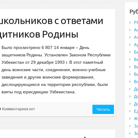
Ру
школьников с ответами
P
А
ащитников Родины
А
А
Было просмотрено 6 807 14 января – День
Б
защитников Родины. Установлен Законом Республики
В
Узбекистан от 29 декабря 1993 г. В этот памятный
В
день воинские части, соединения, военно-учебные
В
заведения и другие воинские формирования,
В
дислоцирующиеся на территории республики, были
Д
взяты под юрисдикцию Узбекистана.
Д
Д
Комментариев нет
Читать
Е
Ж
З
З