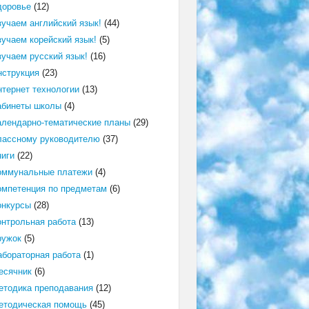
доровье
(12)
зучаем английский язык!
(44)
зучаем корейский язык!
(5)
зучаем русский язык!
(16)
нструкция
(23)
нтернет технологии
(13)
абинеты школы
(4)
алендарно-тематические планы
(29)
лассному руководителю
(37)
ниги
(22)
оммунальные платежи
(4)
омпетенция по предметам
(6)
онкурсы
(28)
онтрольная работа
(13)
ружок
(5)
абораторная работа
(1)
есячник
(6)
етодика преподавания
(12)
етодическая помощь
(45)