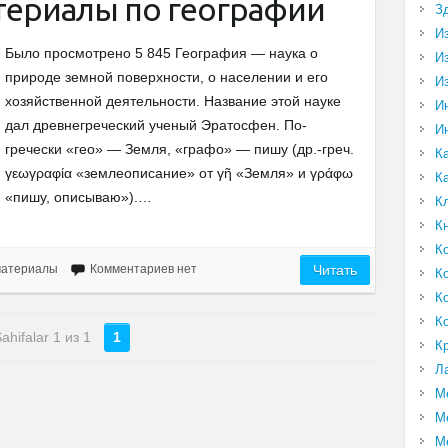
териалы по географии
З
И
Было просмотрено 5 845 География — наука о
И
природе земной поверхности, о населении и его
И
хозяйственной деятельности. Название этой науке
И
дал древнегреческий ученый Эратосфен. По-
И
гречески «гео» — Земля, «графо» — пишу (др.-греч.
К
γεωγραφία «землеописание» от γῆ «Земля» и γράφω
К
«пишу, описываю»).…
К
К
К
материалы
Комментариев нет
Читать
К
К
К
ahifalar 1 из 1
1
К
Л
М
М
М