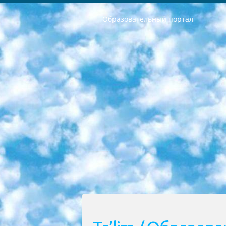
Образовательный портал
РЕСПУБЛИКА УЗБЕКИСТАН МИНИСТРЕРСТВО ДОШКОЛЬНОГО И ШКОЛЬНОГО ОБРАЗОВАНИЯ КОМАНДА в общеобразовательных учреждениях в 2023-2024 учебном году организация и проведение итоговой государственной аттестации обучающихся о Министра дошкольного и школьного образования Республики Узбекистан от 4 марта 2008 года (постановлением Минюста от 20 марта 2008 года № 1778 государственной регистрации) «Итоговое состояние учащихся общего среднего образования на основании положения об утверждении положения об аттестации общего среднего образования выпускной экзамен студентов в образовательных учреждениях в 2023-2024 учебном году В целях организации и прохождения аттестации приказываю: 1. Следующее: перечень предметов, по которым будет проводиться итоговая государственная аттестация и экзамен формы перевода согласно приложению 1; сертификаты международного образца, оценивающие уровень владения иностранными языками перечень согласно приложению 2; 2. Педагогический при специализированных образовательных учреждениях. научно-практический центр квалификации и международной оценки (Д.Давидова) 2024 г. До 25 марта: задания по предметам, по которым будет проводиться итоговая аттестация разработка и утверждение технических условий; итоговая аттестация на основании разработанного предметного задания разработка вопросов по предметам (устно и письменно), экзамен передача; общеобразовательные средние школы и специальные учебные заведения учащиеся выпускных классов школ и интернатов в агентской системе подготовка базы данных экзаменационных материалов и критериев оценки; перевод базы экзаменационных материалов на все языки обучения подать в Республиканский образовательный центр для изготовления; варианты экзаменов на основе разработанных контрольных материалов пусть будут поставлены задачи формирования. 3. Республиканский образовательный центр (Ш.Худайкулов) до 5 апреля 2024 года. до: база данных предоставленных экзаменационных материалов на все языки обучения перевод и экспертиза; для слепых, слабовидящих, глухих, слабослышащих и умственно отсталых детей учащиеся выпускных классов специализированных школ и школ-интернатов база данных экзаменационных материалов на всех преподаваемых языках подготовка критериев оценки; специализированные школы для умственно отсталых детей и технологии для учащихся выпускных классов школ-интернатов разработка соответствующих рекомендаций и критериев проведения ЕГЭ по естествознанию давать задания. 4. Педагогический при специализированных образовательных учреждениях. Научно-практический центр навыков и международной оценки (Д.Давидова), Республи