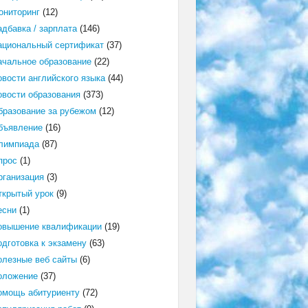
ониторинг
(12)
адбавка / зарплата
(146)
ациональный сертификат
(37)
ачальное образование
(22)
овости английского языка
(44)
овости образования
(373)
бразование за рубежом
(12)
бъявление
(16)
лимпиада
(87)
прос
(1)
рганизация
(3)
ткрытый урок
(9)
есни
(1)
овышение квалификации
(19)
одготовка к экзамену
(63)
олезные веб сайты
(6)
оложение
(37)
омощь абитуриенту
(72)