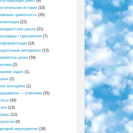
опуляризация работ
(9)
оучительная история
(10)
равовая грамотность
(28)
резентация
(22)
резидентская школа
(21)
рограммы / приложения
(7)
рофориентация
(14)
аздаточные материалы
(13)
азработка урока
(34)
еклама
(2)
ешение задач
(1)
казки
(2)
оюз молодёжи
(1)
прашивали — отвечаем
(35)
татьи
(43)
тихи
(13)
траны
(12)
тратегия
(4)
ценарий мероприятия
(18)