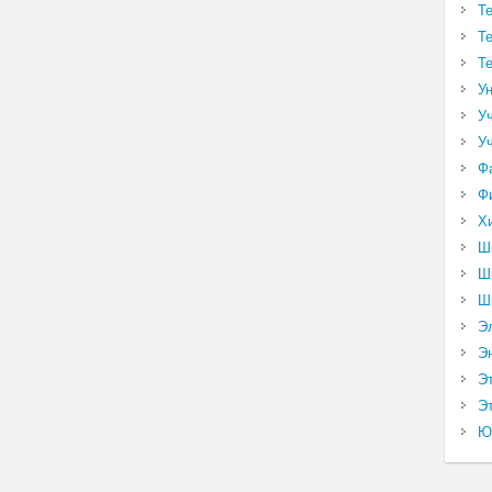
Т
Т
Т
У
У
У
Ф
Ф
Х
Ш
Ш
Ш
Э
Э
Э
Эт
Ю