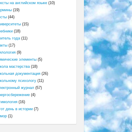
ексты на английском языке
(10)
ермины
(19)
есты
(44)
ниверситеты
(15)
чебники
(18)
читель года
(11)
акты
(17)
илология
(9)
имические элементы
(5)
кола мастерства
(18)
кольная документация
(26)
кольному психологу
(11)
лектронный журнал
(57)
нергосбережение
(4)
тимология
(16)
от день в истории
(7)
мор
(1)