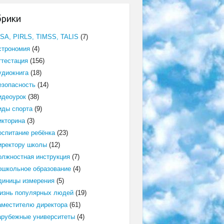
брики
ISA, PIRLS, TIMSS, TALIS
(7)
строномия
(4)
ттестация
(156)
удиокнига
(18)
езопасность
(14)
идеоурок
(38)
иды спорта
(9)
икторина
(3)
оспитание ребёнка
(23)
иректору школы
(12)
олжностная инструкция
(7)
ошкольное образование
(4)
диницы измерения
(5)
изнь популярных людей
(19)
аместителю директора
(61)
арубежные университеты
(4)