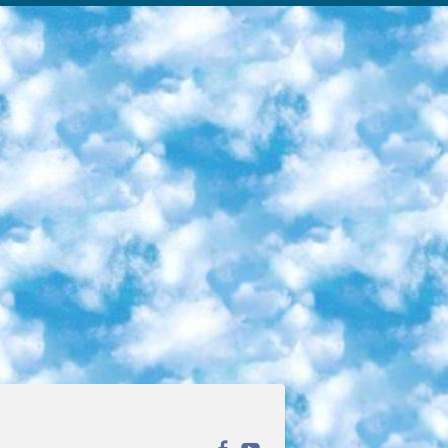
ека открытого доступа. Каталог площадки регулярно обрастает текстами статей из различных научных изданий. Сгруппированные по журналам и рубрикам публикации можно читать онлайн или скачивать целиком в PDF-формате. Проект нацелен на популяризацию науки за счёт открытого доступа к качественной информации. 6. «ПостНаука» На этом ресурсе публикуют подборки видеолекций, составленные экспертами из разных отраслей и объединённые общими темами. Среди них, к примеру, есть серии «Биоинформатика и геномика», «Культура средневековой Скандинавии» и Cinema Studies о теории кино. Каждая подборка лекций — логически связанная история, рассказанная экспертом от первого лица. Кроме того, на сайте появляются научно-образовательные статьи и тесты на разные темы. 7. «Newочём» Команда проекта «Newочём» отбирает самые интересные тексты из англоязычных СМИ и переводит те из них, за которые голосуют участники сообщества «ВКонтакте». По большей части это научно-популярные статьи. Редакторы придумывают лишь заголовки, в остальном содержание переводов соответствует оригиналам. Полные тексты можно читать прямо в социальной сети. 8. InternetUrok Онлайн-база материалов по основным дисциплинам школьной программы. Информация на сайте структурирована по классам, предметам и темам (урокам). Каждый урок состоит из видеолекций и конспектов. Есть также интерактивные тренажёры и тесты для закрепления пройденного материала. Даже если вы давно окончили школу, возможность повторить программу старших классов всегда может пригодиться. 9. Edutainme Ещё один ресурс об образовании. В отличие от Newtonew, как мне кажется, Edutainme больше ориентируется на представителей индустрии: педагогов, предпринимателей, разработчиков образовательных проектов. Но и любой, кто просто стремится к саморазвитию, найдёт на сайте много полезного и интересного для себя. Например, информацию о новых курсах и образовательных сервисах. 10. Newtonew Онлайн-медиа об образовании и обучении в широком смысле. Авторы Newtonew пишут об инструментах, заведениях, тактиках и стратегиях, которые помогают учить других и получать новые знания самостоятельно. На этой площадке вы найдёте новости, обзоры, аналитические мат