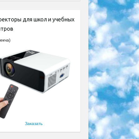
оекторы для школ и учебных
нтров
екча)
Заказать