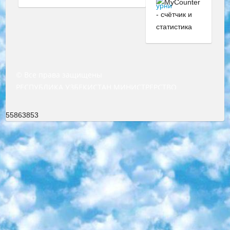
© Все права защищены
РЕСПУБЛИКА УЗБЕКИСТАН МИНИСТРЕРСТВО ДОШКОЛЬНОГО И ШКОЛЬНОГО ОБРАЗОВАНИЯ КОМАНДА в общеобразовательных учреждениях в 2023-2024 учебном году организация и проведение итоговой государственной аттестации обучающихся о Министра дошкольного и школьного образования Республики Узбекистан от 4 марта 2008 года (постановлением Минюста от 20 марта 2008 года № 1778 государственной регистрации) «Итоговое состояние учащихся общего среднего образования на основании положения об утверждении положения об аттестации общего среднего образования выпускной экзамен студентов в образовательных учреждениях в 2023-2024 учебном году В целях организации и прохождения аттестации приказываю: 1. Следующее: перечень предметов, по которым будет проводиться итоговая государственная аттестация и экзамен формы перевода согласно приложению 1; сертификаты международного образца, оценивающие уровень владения иностранными языками перечень согласно приложению 2; 2. Педагогический при специализированных образовательных учреждениях. научно-практический центр квалификации и международной оценки (Д.Давидова) 2024 г. До 25 марта: задания по предметам, по которым будет проводиться итоговая аттестация разработка и утверждение технических условий; итоговая аттестация на основании разработанного предметного задания разработка вопросов по предметам (устно и письменно), экзамен передача; общеобразовательные средние школы и специальные учебные заведения учащиеся выпускных классов школ и интернатов в агентской системе подготовка базы данных экзаменационных материалов и критериев оценки; перевод базы экзаменационных материалов на все языки обучения подать в Республиканский образовательный центр для изготовления; варианты экзаменов на основе разработанных контрольных материалов пусть будут поставлены задачи формирования. 3. Республиканский образовательный центр (Ш.Худайкулов) до 5 апреля 2024 года. до: база данных предоставленных экзаменационных материалов на все языки обучения перевод и экспертиза; для слепых, слабовидящих, глухих, слабослышащих и умственно отсталых детей учащиеся выпускных классов специализированных школ и школ-интернатов база данных экзаменационных материалов на всех преподаваемых языках подготовка критериев оценки; специализированные школы для умственно отсталых детей и технологии для учащихся выпускных классов школ-интернатов разработка соответствующих рекомендаций и критериев проведения ЕГЭ по естествознанию давать задания. 4. Педагогический при специализированных образовательных учреждениях. Научно-практический центр навыков и международной оценки (Д.Давидова), Республика образовательный центр (Худайкулов Ш.) итоговый государственный аттестационный экзамен ориентирован на творческое и логическое мышление при подготовке базы материалов учитывать введение заданий. 5. Следует отметить, что: сертификат государственного образца о знании общеобразовательного предмета и как минимум национальный уровень B1 по предметам на иностранных языках, указанным в Приложении 2. или международно признанный сертификат эквивалентного уровня студенты, изучающие определенный предмет, освобождаются от экзамена; по соответствующим предметам запланирована итоговая государственная аттестация за день до дня, путем жеребьевки Рабочей группой (в письменной форме по предметам, проводимым в форме) из числа сформированных вариантов выбрано 2 варианта; 2 выбранных варианта экзамена анонсированы на официальном сайте министерства и все выпускники по всей стране на основе этих вариантов проводит итоговую государственную аттестацию. 6. Государственное образование учащихся средних общеобразовательных учреждений. знания в соответствии с квалификационными требованиями, которые необходимо приобрести на основании стандартов итоговый (выпускной) контроль для 9 и 11 классов в целях тестирования Экзамены (далее – экзамены) состоят из предметов, перечисленных в приложении 1. будет сделано. 7. Экзамены пройдут с 26 мая по 15 июня 2024 г. (кроме науки физического воспитания). 8. Физическая для учащихся 9 классов общесредних образовательных учреждений. Экзамены по предмету «Образование, квалификация медицина» 1-6 мая 2024 года. сотрудники перевести под присмотр (с отклонениями в физическом или умственном развитии) специализированная школа для детей, школы-интернаты и со сколиозом школы-интернаты санаторного типа для больных детей исключены). 9. Он был слепым, слабовидящим и имел нарушения опорно-двигательного аппарата. экзамены в специализированных школах и интернатах для детей должны проводиться исходя из требований, предъявляемых к общеобразовательным учреждениям (физкультура кроме науки). 10. Специализированная школа для глухих и слабослышащих детей. и экзамены в интернатах и быть реализован в виде письменного теста по математике. 11. Специальность для умственно отсталых детей. Для 9 класса Родной язык и литературное письмо Государственный язык (язык обучения – узбекский). для неклассов) написано Математическое письмо Письменная/устная история Узбекистана Физическое воспитание практично Итоговый контроль Для 11 класса Написание родного языка и литературы (эссе) Математическое письмо Узбекский язык (обучение на узбекском языке) не посещающее общее среднее образование для учреждений)/Образовательное учреждение выбор письменный и устный Иностранный язык письменный/устный Письменная/устная история Узбекистана *По выбору студента:  Химия  Физика  Основы государственного права  География 10 бесплатных образовательных ресурсов - Мы составили подборку онлайн-проектов с интерактивными упражнениями, видеолекциями и статьями. Они помогут вам обрести новые и освежить старые знания бесплатно. 1. «ИНТУИТ» Старейшая образовательная площадка Рунета. Здесь вы найдёте сотни текстовых и видеокурсов на десятки различных тем — от программирования до психологии. Многие курсы подготовлены российскими университетами и крупными международными компаниями вроде Intel и Microsoft. Самостоятельное обучение бесплатное, но желающие могут оплатить услуги персональных наставников. 2. «Смартия» знакомит с актуальными профессиями и подсказывает, как им обучаться. Выбрав заинтересовавшую вас специальность — SMM-специалист, фотограф, веб-дизайнер или другую, — увидите список необходимых для неё умений. Чтобы вы могли освоить их самостоятельно, для каждого умения площадка отображает подборку ссылок на учебные материалы. Хотя «Смартия» ориентируется на русскоязычную аудиторию, часть контента всё же доступна только на английском. 3. «Лекторий Физтеха» Проект Московского физико-технического института (Физтеха). С его помощью вы можете смотреть онлайн серии лекций, записанные на видео в этом вузе. В числе доступных предметов — физика, биология, химия, информационные технологии и другие. К некоторым лекциям администрация ресурса прилагает готовые конспекты, которые можно скачивать в PDF-формате. 4. ITMOcourses Онлайн-площадка Санкт-Петербургского национального исследовательского университета информационных технологий, механики и оптики (ИТМО). Ресурс предоставляет свободный доступ к курсам, разработанным в этом вузе. Каталог материалов разбит на четыре категории: «Оптические системы и технологии», «Приборостроение и робототехника», «Информационные технологии» и «Биотехнологии». Курсы состоят из видеолекций, интерактивных демонстраций и заданий. 5. «КиберЛенинка» Электронная научная библиотека открытого доступа. Каталог площадки регулярно обрастает текстами статей из различных научных изданий. Сгруппированные по журналам и рубрикам публикации можно читать онлайн или скачивать целиком в PDF-формате. Проект нацелен на популяризацию науки за счёт открытого доступа к качественной информации. 6. «ПостНаука» На этом ресурсе публикуют подборки видеолекций, составленные экспертами из разных отраслей и объединённые общими темами. Среди них, к примеру, есть серии «Биоинформатика и геномика», «Культура средневековой Скандинавии» и Cinema Studies о теории кино. Каждая подборка лекций — логически связанная история, рассказанная экспертом от первого лица. Кроме того, на сайте появляются научно-образовательные статьи и тесты на разные темы. 7. «Newочём» Команда проекта «Newочём» отбирает самые интересные тексты из англоязычных СМИ и переводит те из них, за которые голосуют участники сообщества «ВКонтакте». По большей части это научно-популярные статьи. Редакторы придумывают лишь заголовки, в остальном содержание переводов соответствует оригиналам. Полные тексты можно читать прямо в социальной сети. 8. InternetUrok Онлайн-база материалов по основным дисциплинам школьной программы. Информация на сайте структурирована по классам, предметам и темам (урокам). Каждый урок состоит из видеолекций и конспектов. Есть также интерактивные тренажёры и тесты для закрепления пройденного материала. Даже если вы давно окончили школу, возможность повторить программу старших классов всегда может пригодиться. 9. Edutainme Ещё один ресурс об образовании. В отличие от Newtonew, как мне кажется, Edutainme больше ориентируется на представителей индустрии: педагогов, предпринимателей, разработчиков образовательных проектов. Но и любой, кто просто стремится к саморазвитию, найдёт на сайте много полезного и интересного для себя. Например, информацию о новых курсах и образовательных сервисах. 10. Newtonew Онлайн-медиа об образовании и обучении в широком смысле. Авторы Newtonew пишут об инструментах, заведениях, тактиках и стратегиях, которые помогают учить других и получать новые знания самостоятельно. На этой площадке вы найдёте новости, обзоры, аналитические мате
55863853