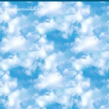
Образовательный портал
РЕСПУБЛИКА УЗБЕКИСТАН МИНИСТРЕРСТВО ДОШКОЛЬНОГО И ШКОЛЬНОГО ОБРАЗОВАНИЯ КОМАНДА в общеобразовательных учреждениях в 2023-2024 учебном году организация и проведение итоговой государственной аттестации обучающихся о Министра дошкольного и школьного образования Республики Узбекистан от 4 марта 2008 года (постановлением Минюста от 20 марта 2008 года № 1778 государственной регистрации) «Итоговое состояние учащихся общего среднего образования на основании положения об утверждении положения об аттестации общего среднего образования выпускной экзамен студентов в образовательных учреждениях в 2023-2024 учебном году В целях организации и прохождения аттестации приказываю: 1. Следующее: перечень предметов, по которым будет проводиться итоговая государственная аттестация и экзамен формы перевода согласно приложению 1; сертификаты международного образца, оценивающие уровень владения иностранными языками перечень согласно приложению 2; 2. Педагогический при специализированных образовательных учреждениях. научно-практический центр квалификации и международной оценки (Д.Давидова) 2024 г. До 25 марта: задания по предметам, по которым будет проводиться итоговая аттестация разработка и утверждение технических условий; итоговая аттестация на основании разработанного предметного задания разработка вопросов по предметам (устно и письменно), экзамен передача; общеобразовательные средние школы и специальные учебные заведения учащиеся выпускных классов школ и интернатов в агентской системе подготовка базы данных экзаменационных материалов и критериев оценки; перевод базы экзаменационных материалов на все языки обучения подать в Республиканский образовательный центр для изготовления; варианты экзаменов на основе разработанных контрольных материалов пусть будут поставлены задачи формирования. 3. Республиканский образовательный центр (Ш.Худайкулов) до 5 апреля 2024 года. до: база данных предоставленных экзаменационных материалов на все языки обучения перевод и экспертиза; для слепых, слабовидящих, глухих, слабослышащих и умственно отсталых детей учащиеся выпускных классов специализированных школ и школ-интернатов база данных экзаменационных материалов на всех преподаваемых языках подготовка критериев оценки; специализированные школы для умственно отсталых детей и технологии для учащихся выпускных классов школ-интернатов разработка соответствующих рекомендаций и критериев проведения ЕГЭ по естествознанию давать задания. 4. Педагогический при специализированных образовательных учреждениях. Научно-практический центр навыков и международной оценки (Д.Давидова), Республика образовательный центр (Худайкулов Ш.) итоговый государственный аттестационный экзамен ориентирован на творческое и логическое мышление при подготовке базы материалов учитывать введение заданий. 5. Следует отметить, что: сертификат государственного образца о знании общеобразовательного предмета и как минимум национальный уровень B1 по предметам на иностранных языках, указанным в Приложении 2. или международно признанный сертификат эквивалентного уровня студенты, изучающие определенный предмет, освобождаются от экзамена; по соответствующим предметам запланирована итоговая государственная аттестация за день до дня, путем жеребьевки Рабочей группой (в письменной форме по предметам, проводимым в форме) из числа сформированных вариантов выбрано 2 варианта; 2 выбранных варианта экзамена анонсированы на официальном сайте министерства и все выпускники по всей стране на основе этих вариантов проводит итоговую государственную аттестацию. 6. Государственное образование учащихся средних общеобразовательных учреждений. знания в соответствии с квалификационными требованиями, которые необходимо приобрести на основании стандартов итоговый (выпускной) контроль для 9 и 11 классов в целях тестирования Экзамены (далее – экзамены) состоят из предметов, перечисленных в приложении 1. будет сделано. 7. Экзамены пройдут с 26 мая по 15 июня 2024 г. (кроме науки физического воспитания). 8. Физическая для учащихся 9 классов общесредних образовательных учреждений. Экзамены по предмету «Образование, квалификация медицина» 1-6 мая 2024 года. сотрудники перевести под присмотр (с отклонениями в физическом или умственном развитии) специализированная школа для детей, школы-интернаты и со сколиозом школы-интернаты санаторного типа для больных детей исключены). 9. Он был слепым, слабовидящим и имел нарушения опорно-двигательного аппарата. экзамены в специализированных школах и интернатах для детей должны проводиться исходя из требований, предъявляемых к общеобразовательным учреждениям (физкультура кроме науки). 10. Специализированная школа для глухих и слабослышащих детей. и экзамены в интернатах и быть реализован в виде письменного теста по математике. 11. Специальность для умственно отсталых детей. Для 9 класса Родной язык и литературное письмо Государственный язык (язык обучения – узбекский). для неклассов) написано Математическое письмо Письменная/устная история Узбекистана Физическое воспитание практично Итоговый контроль Для 11 класса Написание родного языка и литературы (эссе) Математическое письмо Узбекский язык (обучение на узбекском языке) не посещающее общее среднее образование для учреждений)/Образовательное учреждение выбор письменный и устный Иностранный язык письменный/устный Письменная/устная история Узбекистана *По выбору студента:  Химия  Физика  Основы государственного права  География 10 бесплатных образовательных ресурсов - Мы составили подборку онлайн-проектов с интерактивными упражнениями, видеолекциями и статьями. Они помогут вам обрести новые и освежить старые знания бесплатно. 1. «ИНТУИТ» Старейшая образовательная площадка Рунета. Здесь вы найдёте сотни текстовых и видеокурсов на десятки различных тем — от программирования до психологии. Многие курсы подготовлены российскими университетами и крупными международными компаниями вроде Intel и Microsoft. Самостоятельное обучение бесплатное, но желающие могут оплатить услуги персональных наставников. 2. «Смартия» знакомит с актуальными профессиями и подсказывает, как им обучаться. Выбрав заинтересовавшую вас специальность — SMM-специалист, фотограф, веб-дизайнер или другую, — увидите список необходимых для неё умений. Чтобы вы могли освоить их самостоятельно, для каждого умения площадка отображает подборку ссылок на учебные материалы. Хотя «Смартия» ориентируется на русскоязычную аудиторию, часть контента всё же доступна только на английском. 3. «Лекторий Физтеха» Проект Московского физико-технического института (Физтеха). С его помощью вы можете смотреть онлайн серии лекций, записанные на видео в этом вузе. В числе доступных предметов — физика, биология, химия, информационные технологии и другие. К некоторым лекциям администрация ресурса прилагает готовые конспекты, которые можно скачивать в PDF-формате. 4. ITMOcourses Онлайн-площадка Санкт-Петербургского национального исследовательского университета информационных технологий, механики и оптики (ИТМО). Ресурс предоставляет свободный доступ к курсам, разработанным в этом вузе. Каталог материалов разбит на четыре категории: «Оптические системы и технологии», «Приборостроение и робототехника», «Информационные технологии» и «Биотехнологии». Курсы состоят из видеолекций, интерактивных демонстраций и заданий. 5. «КиберЛенинка» Электронная научная библиотека открытого доступа. Каталог площадки регулярно обрастает текстами статей из различных научных изданий. Сгруппированные по журналам и рубрикам публикации можно читать онлайн или скачивать целиком в PDF-формате. Проект нацелен на популяризацию науки за счёт открытого доступа к качественной информации. 6. «ПостНаука» На этом ресурсе публикуют подборки видеолекций, составленные экспертами из разных отраслей и объединённые общими темами. Среди них, к примеру, есть серии «Биоинформатика и геномика», «Культура средневековой Скандинавии» и Cinema Studies о теории кино. Каждая подборка лекций — логически связанная история, рассказанная экспертом от первого лица. Кроме того, на сайте появляются научно-образовательные статьи и тесты на разные темы. 7. «Newочём» Команда проекта «Newочём» отбирает самые интересные тексты из англоязычных СМИ и переводит те из них, за которые голосуют участники сообщества «ВКонтакте». По большей части это научно-популярные статьи. Редакторы придумывают лишь заголовки, в остальном содержание переводов соответствует оригиналам. Полные тексты можно читать прямо в социальной сети. 8. InternetUrok Онлайн-база материалов по основным дисциплинам школьной программы. Информация на сайте структурирована по классам, предметам и темам (урокам). Каждый урок состоит из видеолекций и конспектов. Есть также интерактивные тренажёры и тесты для закрепления пройденного материала. Даже если вы давно окончили школу, возможность повторить программу старших классов всегда может пригодиться. 9. Edutainme Ещё один ресурс об образовании. В отличие от Newtonew, как мне кажется, Edutainme больше ориентируется на представителей индустрии: педагогов, предпринимателей, разработчиков образовательных проектов. Но и любой, кто просто стремится к саморазвитию, найдёт на сайте много полезного и интересного для себя. Например, информацию о новых курсах и образовательных сервисах. 10. Newtonew Онлайн-медиа об образовании и обучении в широком смысле. Авторы Newtonew пишут об инструментах, заведениях, тактиках и стратегиях, которые помогают учить других и получать новые знания самостоятельно. На этой площадке вы найдёте новости, обзоры, аналитические мат