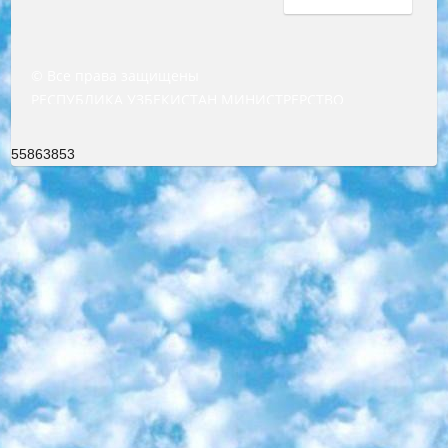
© Все права защищены
РЕСПУБЛИКА УЗБЕКИСТАН МИНИСТРЕРСТВО ДОШКОЛЬНОГО И ШКОЛЬНОГО ОБРАЗОВАНИЯ КОМАНДА в общеобразовательных учреждениях в 2023-2024 учебном году организация и проведение итоговой государственной аттестации обучающихся о Министра дошкольного и школьного образования Республики Узбекистан от 4 марта 2008 года (постановлением Минюста от 20 марта 2008 года № 1778 государственной регистрации) «Итоговое состояние учащихся общего среднего образования на основании положения об утверждении положения об аттестации общего среднего образования выпускной экзамен студентов в образовательных учреждениях в 2023-2024 учебном году В целях организации и прохождения аттестации приказываю: 1. Следующее: перечень предметов, по которым будет проводиться итоговая государственная аттестация и экзамен формы перевода согласно приложению 1; сертификаты международного образца, оценивающие уровень владения иностранными языками перечень согласно приложению 2; 2. Педагогический при специализированных образовательных учреждениях. научно-практический центр квалификации и международной оценки (Д.Давидова) 2024 г. До 25 марта: задания по предметам, по которым будет проводиться итоговая аттестация разработка и утверждение технических условий; итоговая аттестация на основании разработанного предметного задания разработка вопросов по предметам (устно и письменно), экзамен передача; общеобразовательные средние школы и специальные учебные заведения учащиеся выпускных классов школ и интернатов в агентской системе подготовка базы данных экзаменационных материалов и критериев оценки; перевод базы экзаменационных материалов на все языки обучения подать в Республиканский образовательный центр для изготовления; варианты экзаменов на основе разработанных контрольных материалов пусть будут поставлены задачи формирования. 3. Республиканский образовательный центр (Ш.Худайкулов) до 5 апреля 2024 года. до: база данных предоставленных экзаменационных материалов на все языки обучения перевод и экспертиза; для слепых, слабовидящих, глухих, слабослышащих и умственно отсталых детей учащиеся выпускных классов специализированных школ и школ-интернатов база данных экзаменационных материалов на всех преподаваемых языках подготовка критериев оценки; специализированные школы для умственно отсталых детей и технологии для учащихся выпускных классов школ-интернатов разработка соответствующих рекомендаций и критериев проведения ЕГЭ по естествознанию давать задания. 4. Педагогический при специализированных образовательных учреждениях. Научно-практический центр навыков и международной оценки (Д.Давидова), Республика образовательный центр (Худайкулов Ш.) итоговый государственный аттестационный экзамен ориентирован на творческое и логическое мышление при подготовке базы материалов учитывать введение заданий. 5. Следует отметить, что: сертификат государственного образца о знании общеобразовательного предмета и как минимум национальный уровень B1 по предметам на иностранных языках, указанным в Приложении 2. или международно признанный сертификат эквивалентного уровня студенты, изучающие определенный предмет, освобождаются от экзамена; по соответствующим предметам запланирована итоговая государственная аттестация за день до дня, путем жеребьевки Рабочей группой (в письменной форме по предметам, проводимым в форме) из числа сформированных вариантов выбрано 2 варианта; 2 выбранных варианта экзамена анонсированы на официальном сайте министерства и все выпускники по всей стране на основе этих вариантов проводит итоговую государственную аттестацию. 6. Государственное образование учащихся средних общеобразовательных учреждений. знания в соответствии с квалификационными требованиями, которые необходимо приобрести на основании стандартов итоговый (выпускной) контроль для 9 и 11 классов в целях тестирования Экзамены (далее – экзамены) состоят из предметов, перечисленных в приложении 1. будет сделано. 7. Экзамены пройдут с 26 мая по 15 июня 2024 г. (кроме науки физического воспитания). 8. Физическая для учащихся 9 классов общесредних образовательных учреждений. Экзамены по предмету «Образование, квалификация медицина» 1-6 мая 2024 года. сотрудники перевести под присмотр (с отклонениями в физическом или умственном развитии) специализированная школа для детей, школы-интернаты и со сколиозом школы-интернаты санаторного типа для больных детей исключены). 9. Он был слепым, слабовидящим и имел нарушения опорно-двигательного аппарата. экзамены в специализированных школах и интернатах для детей должны проводиться исходя из требований, предъявляемых к общеобразовательным учреждениям (физкультура кроме науки). 10. Специализированная школа для глухих и слабослышащих детей. и экзамены в интернатах и быть реализован в виде письменного теста по математике. 11. Специальность для умственно отсталых детей. Для 9 класса Родной язык и литературное письмо Государственный язык (язык обучения – узбекский). для неклассов) написано Математическое письмо Письменная/устная история Узбекистана Физическое воспитание практично Итоговый контроль Для 11 класса Написание родного языка и литературы (эссе) Математическое письмо Узбекский язык (обучение на узбекском языке) не посещающее общее среднее образование для учреждений)/Образовательное учреждение выбор письменный и устный Иностранный язык письменный/устный Письменная/устная история Узбекистана *По выбору студента:  Химия  Физика  Основы государственного права  География 10 бесплатных образовательных ресурсов - Мы составили подборку онлайн-проектов с интерактивными упражнениями, видеолекциями и статьями. Они помогут вам обрести новые и освежить старые знания бесплатно. 1. «ИНТУИТ» Старейшая образовательная площадка Рунета. Здесь вы найдёте сотни текстовых и видеокурсов на десятки различных тем — от программирования до психологии. Многие курсы подготовлены российскими университетами и крупными международными компаниями вроде Intel и Microsoft. Самостоятельное обучение бесплатное, но желающие могут оплатить услуги персональных наставников. 2. «Смартия» знакомит с актуальными профессиями и подсказывает, как им обучаться. Выбрав заинтересовавшую вас специальность — SMM-специалист, фотограф, веб-дизайнер или другую, — увидите список необходимых для неё умений. Чтобы вы могли освоить их самостоятельно, для каждого умения площадка отображает подборку ссылок на учебные материалы. Хотя «Смартия» ориентируется на русскоязычную аудиторию, часть контента всё же доступна только на английском. 3. «Лекторий Физтеха» Проект Московского физико-технического института (Физтеха). С его помощью вы можете смотреть онлайн серии лекций, записанные на видео в этом вузе. В числе доступных предметов — физика, биология, химия, информационные технологии и другие. К некоторым лекциям администрация ресурса прилагает готовые конспекты, которые можно скачивать в PDF-формате. 4. ITMOcourses Онлайн-площадка Санкт-Петербургского национального исследовательского университета информационных технологий, механики и оптики (ИТМО). Ресурс предоставляет свободный доступ к курсам, разработанным в этом вузе. Каталог материалов разбит на четыре категории: «Оптические системы и технологии», «Приборостроение и робототехника», «Информационные технологии» и «Биотехнологии». Курсы состоят из видеолекций, интерактивных демонстраций и заданий. 5. «КиберЛенинка» Электронная научная библиотека открытого доступа. Каталог площадки регулярно обрастает текстами статей из различных научных изданий. Сгруппированные по журналам и рубрикам публикации можно читать онлайн или скачивать целиком в PDF-формате. Проект нацелен на популяризацию науки за счёт открытого доступа к качественной информации. 6. «ПостНаука» На этом ресурсе публикуют подборки видеолекций, составленные экспертами из разных отраслей и объединённые общими темами. Среди них, к примеру, есть серии «Биоинформатика и геномика», «Культура средневековой Скандинавии» и Cinema Studies о теории кино. Каждая подборка лекций — логически связанная история, рассказанная экспертом от первого лица. Кроме того, на сайте появляются научно-образовательные статьи и тесты на разные темы. 7. «Newочём» Команда проекта «Newочём» отбирает самые интересные тексты из англоязычных СМИ и переводит те из них, за которые голосуют участники сообщества «ВКонтакте». По большей части это научно-популярные статьи. Редакторы придумывают лишь заголовки, в остальном содержание переводов соответствует оригиналам. Полные тексты можно читать прямо в социальной сети. 8. InternetUrok Онлайн-база материалов по основным дисциплинам школьной программы. Информация на сайте структурирована по классам, предметам и темам (урокам). Каждый урок состоит из видеолекций и конспектов. Есть также интерактивные тренажёры и тесты для закрепления пройденного материала. Даже если вы давно окончили школу, возможность повторить программу старших классов всегда может пригодиться. 9. Edutainme Ещё один ресурс об образовании. В отличие от Newtonew, как мне кажется, Edutainme больше ориентируется на представителей индустрии: педагогов, предпринимателей, разработчиков образовательных проектов. Но и любой, кто просто стремится к саморазвитию, найдёт на сайте много полезного и интересного для себя. Например, информацию о новых курсах и образовательных сервисах. 10. Newtonew Онлайн-медиа об образовании и обучении в широком смысле. Авторы Newtonew пишут об инструментах, заведениях, тактиках и стратегиях, которые помогают учить других и получать новые знания самостоятельно. На этой площадке вы найдёте новости, обзоры, аналитические мате
55863853