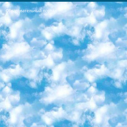
Образовательный портал
РЕСПУБЛИКА УЗБЕКИСТАН МИНИСТРЕРСТВО ДОШКОЛЬНОГО И ШКОЛЬНОГО ОБРАЗОВАНИЯ КОМАНДА в общеобразовательных учреждениях в 2023-2024 учебном году организация и проведение итоговой государственной аттестации обучающихся о Министра дошкольного и школьного образования Республики Узбекистан от 4 марта 2008 года (постановлением Минюста от 20 марта 2008 года № 1778 государственной регистрации) «Итоговое состояние учащихся общего среднего образования на основании положения об утверждении положения об аттестации общего среднего образования выпускной экзамен студентов в образовательных учреждениях в 2023-2024 учебном году В целях организации и прохождения аттестации приказываю: 1. Следующее: перечень предметов, по которым будет проводиться итоговая государственная аттестация и экзамен формы перевода согласно приложению 1; сертификаты международного образца, оценивающие уровень владения иностранными языками перечень согласно приложению 2; 2. Педагогический при специализированных образовательных учреждениях. научно-практический центр квалификации и международной оценки (Д.Давидова) 2024 г. До 25 марта: задания по предметам, по которым будет проводиться итоговая аттестация разработка и утверждение технических условий; итоговая аттестация на основании разработанного предметного задания разработка вопросов по предметам (устно и письменно), экзамен передача; общеобразовательные средние школы и специальные учебные заведения учащиеся выпускных классов школ и интернатов в агентской системе подготовка базы данных экзаменационных материалов и критериев оценки; перевод базы экзаменационных материалов на все языки обучения подать в Республиканский образовательный центр для изготовления; варианты экзаменов на основе разработанных контрольных материалов пусть будут поставлены задачи формирования. 3. Республиканский образовательный центр (Ш.Худайкулов) до 5 апреля 2024 года. до: база данных предоставленных экзаменационных материалов на все языки обучения перевод и экспертиза; для слепых, слабовидящих, глухих, слабослышащих и умственно отсталых детей учащиеся выпускных классов специализированных школ и школ-интернатов база данных экзаменационных материалов на всех преподаваемых языках подготовка критериев оценки; специализированные школы для умственно отсталых детей и технологии для учащихся выпускных классов школ-интернатов разработка соответствующих рекомендаций и критериев проведения ЕГЭ по естествознанию давать задания. 4. Педагогический при специализированных образовательных учреждениях. Научно-практический центр навыков и международной оценки (Д.Давидова), Республика образовательный центр (Худайкулов Ш.) итоговый государственный аттестационный экзамен ориентирован на творческое и логическое мышление при подготовке базы материалов учитывать введение заданий. 5. Следует отметить, что: сертификат государственного образца о знании общеобразовательного предмета и как минимум национальный уровень B1 по предметам на иностранных языках, указанным в Приложении 2. или международно признанный сертификат эквивалентного уровня студенты, изучающие определенный предмет, освобождаются от экзамена; по соответствующим предметам запланирована итоговая государственная аттестация за день до дня, путем жеребьевки Рабочей группой (в письменной форме по предметам, проводимым в форме) из числа сформированных вариантов выбрано 2 варианта; 2 выбранных варианта экзамена анонсированы на официальном сайте министерства и все выпускники по всей стране на основе этих вариантов проводит итоговую государственную аттестацию. 6. Государственное образование учащихся средних общеобразовательных учреждений. знания в соответствии с квалификационными требованиями, которые необходимо приобрести на основании стандартов итоговый (выпускной) контроль для 9 и 11 классов в целях тестирования Экзамены (далее – экзамены) состоят из предметов, перечисленных в приложении 1. будет сделано. 7. Экзамены пройдут с 26 мая по 15 июня 2024 г. (кроме науки физического воспитания). 8. Физическая для учащихся 9 классов общесредних образовательных учреждений. Экзамены по предмету «Образование, квалификация медицина» 1-6 мая 2024 года. сотрудники перевести под присмотр (с отклонениями в физическом или умственном развитии) специализированная школа для детей, школы-интернаты и со сколиозом школы-интернаты санаторного типа для больных детей исключены). 9. Он был слепым, слабовидящим и имел нарушения опорно-двигательного аппарата. экзамены в специализированных школах и интернатах для детей должны проводиться исходя из требований, предъявляемых к общеобразовательным учреждениям (физкультура кроме науки). 10. Специализированная школа для глухих и слабослышащих детей. и экзамены в интернатах и быть реализован в виде письменного теста по математике. 11. Специальность для умственно отсталых детей. Для 9 класса Родной язык и литературное письмо Государственный язык (язык обучения – узбекский). для неклассов) написано Математическое письмо Письменная/устная история Узбекистана Физическое воспитание практично Итоговый контроль Для 11 класса Написание родного языка и литературы (эссе) Математическое письмо Узбекский язык (обучение на узбекском языке) не посещающее общее среднее образование для учреждений)/Образовательное учреждение выбор письменный и устный Иностранный язык письменный/устный Письменная/устная история Узбекистана *По выбору студента:  Химия  Физика  Основы государственного права  География 10 бесплатных образовательных ресурсов - Мы составили подборку онлайн-проектов с интерактивными упражнениями, видеолекциями и статьями. Они помогут вам обрести новые и освежить старые знания бесплатно. 1. «ИНТУИТ» Старейшая образовательная площадка Рунета. Здесь вы найдёте сотни текстовых и видеокурсов на десятки различных тем — от программирования до психологии. Многие курсы подготовлены российскими университетами и крупными международными компаниями вроде Intel и Microsoft. Самостоятельное обучение бесплатное, но желающие могут оплатить услуги персональных наставников. 2. «Смартия» знакомит с актуальными профессиями и подсказывает, как им обучаться. Выбрав заинтересовавшую вас специальность — SMM-специалист, фотограф, веб-дизайнер или другую, — увидите список необходимых для неё умений. Чтобы вы могли освоить их самостоятельно, для каждого умения площадка отображает подборку ссылок на учебные материалы. Хотя «Смартия» ориентируется на русскоязычную аудиторию, часть контента всё же доступна только на английском. 3. «Лекторий Физтеха» Проект Московского физико-технического института (Физтеха). С его помощью вы можете смотреть онлайн серии лекций, записанные на видео в этом вузе. В числе доступных предметов — физика, биология, химия, информационные технологии и другие. К некоторым лекциям администрация ресурса прилагает готовые конспекты, которые можно скачивать в PDF-формате. 4. ITMOcourses Онлайн-площадка Санкт-Петербургского национального исследовательского университета информационных технологий, механики и оптики (ИТМО). Ресурс предоставляет свободный доступ к курсам, разработанным в этом вузе. Каталог материалов разбит на четыре категории: «Оптические системы и технологии», «Приборостроение и робототехника», «Информационные технологии» и «Биотехнологии». Курсы состоят из видеолекций, интерактивных демонстраций и заданий. 5. «КиберЛенинка» Электронная научная библиотека открытого доступа. Каталог площадки регулярно обрастает текстами статей из различных научных изданий. Сгруппированные по журналам и рубрикам публикации можно читать онлайн или скачивать целиком в PDF-формате. Проект нацелен на популяризацию науки за счёт открытого доступа к качественной информации. 6. «ПостНаука» На этом ресурсе публикуют подборки видеолекций, составленные экспертами из разных отраслей и объединённые общими темами. Среди них, к примеру, есть серии «Биоинформатика и геномика», «Культура средневековой Скандинавии» и Cinema Studies о теории кино. Каждая подборка лекций — логически связанная история, рассказанная экспертом от первого лица. Кроме того, на сайте появляются научно-образовательные статьи и тесты на разные темы. 7. «Newочём» Команда проекта «Newочём» отбирает самые интересные тексты из англоязычных СМИ и переводит те из них, за которые голосуют участники сообщества «ВКонтакте». По большей части это научно-популярные статьи. Редакторы придумывают лишь заголовки, в остальном содержание переводов соответствует оригиналам. Полные тексты можно читать прямо в социальной сети. 8. InternetUrok Онлайн-база материалов по основным дисциплинам школьной программы. Информация на сайте структурирована по классам, предметам и темам (урокам). Каждый урок состоит из видеолекций и конспектов. Есть также интерактивные тренажёры и тесты для закрепления пройденного материала. Даже если вы давно окончили школу, возможность повторить программу старших классов всегда может пригодиться. 9. Edutainme Ещё один ресурс об образовании. В отличие от Newtonew, как мне кажется, Edutainme больше ориентируется на представителей индустрии: педагогов, предпринимателей, разработчиков образовательных проектов. Но и любой, кто просто стремится к саморазвитию, найдёт на сайте много полезного и интересного для себя. Например, информацию о новых курсах и образовательных сервисах. 10. Newtonew Онлайн-медиа об образовании и обучении в широком смысле. Авторы Newtonew пишут об инструментах, заведениях, тактиках и стратегиях, которые помогают учить других и получать новые знания самостоятельно. На этой площадке вы найдёте новости, обзоры, аналитические мат