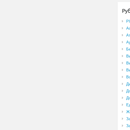
Ру
P
А
А
А
Б
В
В
В
В
Д
Д
Д
Е
Ж
З
З