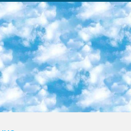
ка образовательный центр (Худайкулов Ш.) итоговый государственный аттестационный экзамен ориентирован на творческое и логическое мышление при подготовке базы материалов учитывать введение заданий. 5. Следует отметить, что: сертификат государственного образца о знании общеобразовательного предмета и как минимум национальный уровень B1 по предметам на иностранных языках, указанным в Приложении 2. или международно признанный сертификат эквивалентного уровня студенты, изучающие определенный предмет, освобождаются от экзамена; по соответствующим предметам запланирована итоговая государственная аттестация за день до дня, путем жеребьевки Рабочей группой (в письменной форме по предметам, проводимым в форме) из числа сформированных вариантов выбрано 2 варианта; 2 выбранных варианта экзамена анонсированы на официальном сайте министерства и все выпускники по всей стране на основе этих вариантов проводит итоговую государственную аттестацию. 6. Государственное образование учащихся средних общеобразовательных учреждений. знания в соответствии с квалификационными требованиями, которые необходимо приобрести на основании стандартов итоговый (выпускной) контроль для 9 и 11 классов в целях тестирования Экзамены (далее – экзамены) состоят из предметов, перечисленных в приложении 1. будет сделано. 7. Экзамены пройдут с 26 мая по 15 июня 2024 г. (кроме науки физического воспитания). 8. Физическая для учащихся 9 классов общесредних образовательных учреждений. Экзамены по предмету «Образование, квалификация медицина» 1-6 мая 2024 года. сотрудники перевести под присмотр (с отклонениями в физическом или умственном развитии) специализированная школа для детей, школы-интернаты и со сколиозом школы-интернаты санаторного типа для больных детей исключены). 9. Он был слепым, слабовидящим и имел нарушения опорно-двигательного аппарата. экзамены в специализированных школах и интернатах для детей должны проводиться исходя из требований, предъявляемых к общеобразовательным учреждениям (физкультура кроме науки). 10. Специализированная школа для глухих и слабослышащих детей. и экзамены в интернатах и быть реализован в виде письменного теста по математике. 11. Специальность для умственно отсталых детей. Для 9 класса Родной язык и литературное письмо Государственный язык (язык обучения – узбекский). для неклассов) написано Математическое письмо Письменная/устная история Узбекистана Физическое воспитание практично Итоговый контроль Для 11 класса Написание родного языка и литературы (эссе) Математическое письмо Узбекский язык (обучение на узбекском языке) не посещающее общее среднее образование для учреждений)/Образовательное учреждение выбор письменный и устный Иностранный язык письменный/устный Письменная/устная история Узбекистана *По выбору студента:  Химия  Физика  Основы государственного права  География 10 бесплатных образовательных ресурсов - Мы составили подборку онлайн-проектов с интерактивными упражнениями, видеолекциями и статьями. Они помогут вам обрести новые и освежить старые знания бесплатно. 1. «ИНТУИТ» Старейшая образовательная площадка Рунета. Здесь вы найдёте сотни текстовых и видеокурсов на десятки различных тем — от программирования до психологии. Многие курсы подготовлены российскими университетами и крупными международными компаниями вроде Intel и Microsoft. Самостоятельное обучение бесплатное, но желающие могут оплатить услуги персональных наставников. 2. «Смартия» знакомит с актуальными профессиями и подсказывает, как им обучаться. Выбрав заинтересовавшую вас специальность — SMM-специалист, фотограф, веб-дизайнер или другую, — увидите список необходимых для неё умений. Чтобы вы могли освоить их самостоятельно, для каждого умения площадка отображает подборку ссылок на учебные материалы. Хотя «Смартия» ориентируется на русскоязычную аудиторию, часть контента всё же доступна только на английском. 3. «Лекторий Физтеха» Проект Московского физико-технического института (Физтеха). С его помощью вы можете смотреть онлайн серии лекций, записанные на видео в этом вузе. В числе доступных предметов — физика, биология, химия, информационные технологии и другие. К некоторым лекциям администрация ресурса прилагает готовые конспекты, которые можно скачивать в PDF-формате. 4. ITMOcourses Онлайн-площадка Санкт-Петербургского национального исследовательского университета информационных технологий, механики и оптики (ИТМО). Ресурс предоставляет свободный доступ к курсам, разработанным в этом вузе. Каталог материалов разбит на четыре категории: «Оптические системы и технологии», «Приборостроение и робототехника», «Информационные технологии» и «Биотехнологии». Курсы состоят из видеолекций, интерактивных демонстраций и заданий. 5. «КиберЛенинка» Электронная научная библиот