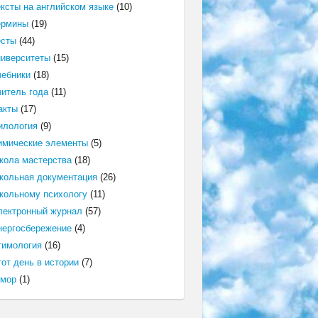
ексты на английском языке
(10)
ермины
(19)
есты
(44)
ниверситеты
(15)
чебники
(18)
читель года
(11)
акты
(17)
илология
(9)
имические элементы
(5)
кола мастерства
(18)
кольная документация
(26)
кольному психологу
(11)
лектронный журнал
(57)
нергосбережение
(4)
тимология
(16)
от день в истории
(7)
мор
(1)