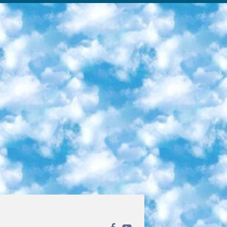
ека открытого доступа. Каталог площадки регулярно обрастает текстами статей из различных научных изданий. Сгруппированные по журналам и рубрикам публикации можно читать онлайн или скачивать целиком в PDF-формате. Проект нацелен на популяризацию науки за счёт открытого доступа к качественной информации. 6. «ПостНаука» На этом ресурсе публикуют подборки видеолекций, составленные экспертами из разных отраслей и объединённые общими темами. Среди них, к примеру, есть серии «Биоинформатика и геномика», «Культура средневековой Скандинавии» и Cinema Studies о теории кино. Каждая подборка лекций — логически связанная история, рассказанная экспертом от первого лица. Кроме того, на сайте появляются научно-образовательные статьи и тесты на разные темы. 7. «Newочём» Команда проекта «Newочём» отбирает самые интересные тексты из англоязычных СМИ и переводит те из них, за которые голосуют участники сообщества «ВКонтакте». По большей части это научно-популярные статьи. Редакторы придумывают лишь заголовки, в остальном содержание переводов соответствует оригиналам. Полные тексты можно читать прямо в социальной сети. 8. InternetUrok Онлайн-база материалов по основным дисциплинам школьной программы. Информация на сайте структурирована по классам, предметам и темам (урокам). Каждый урок состоит из видеолекций и конспектов. Есть также интерактивные тренажёры и тесты для закрепления пройденного материала. Даже если вы давно окончили школу, возможность повторить программу старших классов всегда может пригодиться. 9. Edutainme Ещё один ресурс об образовании. В отличие от Newtonew, как мне кажется, Edutainme больше ориентируется на представителей индустрии: педагогов, предпринимателей, разработчиков образовательных проектов. Но и любой, кто просто стремится к саморазвитию, найдёт на сайте много полезного и интересного для себя. Например, информацию о новых курсах и образовательных сервисах. 10. Newtonew Онлайн-медиа об образовании и обучении в широком смысле. Авторы Newtonew пишут об инструментах, заведениях, тактиках и стратегиях, которые помогают учить других и получать новые знания самостоятельно. На этой площадке вы найдёте новости, обзоры, аналитические мат