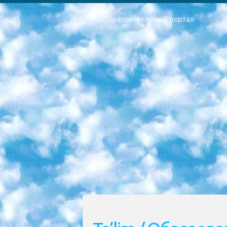
Образовательный портал
РЕСПУБЛИКА УЗБЕКИСТАН МИНИСТРЕРСТВО ДОШКОЛЬНОГО И ШКОЛЬНОГО ОБРАЗОВАНИЯ КОМАНДА в общеобразовательных учреждениях в 2023-2024 учебном году организация и проведение итоговой государственной аттестации обучающихся о Министра дошкольного и школьного образования Республики Узбекистан от 4 марта 2008 года (постановлением Минюста от 20 марта 2008 года № 1778 государственной регистрации) «Итоговое состояние учащихся общего среднего образования на основании положения об утверждении положения об аттестации общего среднего образования выпускной экзамен студентов в образовательных учреждениях в 2023-2024 учебном году В целях организации и прохождения аттестации приказываю: 1. Следующее: перечень предметов, по которым будет проводиться итоговая государственная аттестация и экзамен формы перевода согласно приложению 1; сертификаты международного образца, оценивающие уровень владения иностранными языками перечень согласно приложению 2; 2. Педагогический при специализированных образовательных учреждениях. научно-практический центр квалификации и международной оценки (Д.Давидова) 2024 г. До 25 марта: задания по предметам, по которым будет проводиться итоговая аттестация разработка и утверждение технических условий; итоговая аттестация на основании разработанного предметного задания разработка вопросов по предметам (устно и письменно), экзамен передача; общеобразовательные средние школы и специальные учебные заведения учащиеся выпускных классов школ и интернатов в агентской системе подготовка базы данных экзаменационных материалов и критериев оценки; перевод базы экзаменационных материалов на все языки обучения подать в Республиканский образовательный центр для изготовления; варианты экзаменов на основе разработанных контрольных материалов пусть будут поставлены задачи формирования. 3. Республиканский образовательный центр (Ш.Худайкулов) до 5 апреля 2024 года. до: база данных предоставленных экзаменационных материалов на все языки обучения перевод и экспертиза; для слепых, слабовидящих, глухих, слабослышащих и умственно отсталых детей учащиеся выпускных классов специализированных школ и школ-интернатов база данных экзаменационных материалов на всех преподаваемых языках подготовка критериев оценки; специализированные школы для умственно отсталых детей и технологии для учащихся выпускных классов школ-интернатов разработка соответствующих рекомендаций и критериев проведения ЕГЭ по естествознанию давать задания. 4. Педагогический при специализированных образовательных учреждениях. Научно-практический центр навыков и международной оценки (Д.Давидова), Республи