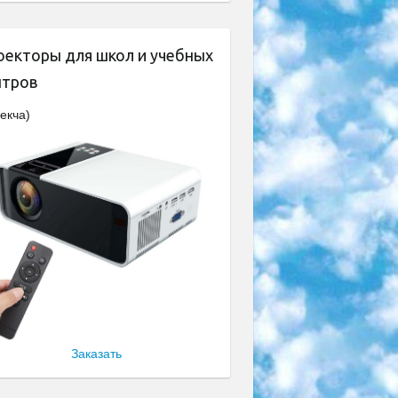
оекторы для школ и учебных
нтров
екча)
Заказать