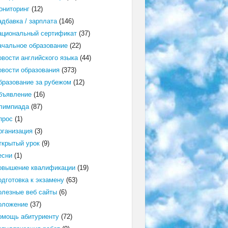
ониторинг
(12)
адбавка / зарплата
(146)
ациональный сертификат
(37)
ачальное образование
(22)
овости английского языка
(44)
овости образования
(373)
бразование за рубежом
(12)
бъявление
(16)
лимпиада
(87)
прос
(1)
рганизация
(3)
ткрытый урок
(9)
есни
(1)
овышение квалификации
(19)
одготовка к экзамену
(63)
олезные веб сайты
(6)
оложение
(37)
омощь абитуриенту
(72)