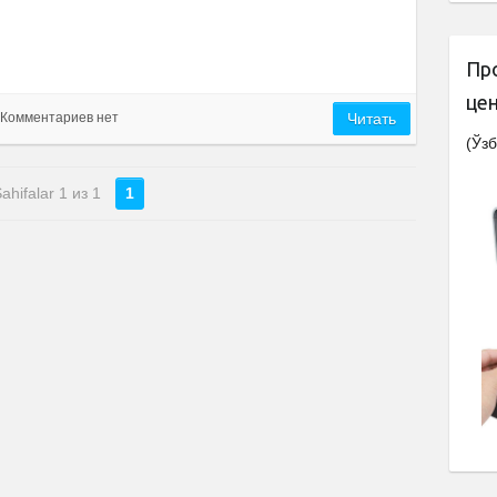
Пр
це
Комментариев нет
Читать
(Ўзб
ahifalar 1 из 1
1