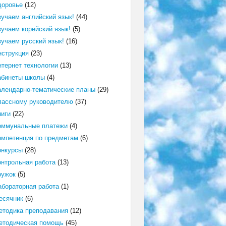
доровье
(12)
зучаем английский язык!
(44)
зучаем корейский язык!
(5)
зучаем русский язык!
(16)
нструкция
(23)
нтернет технологии
(13)
абинеты школы
(4)
алендарно-тематические планы
(29)
лассному руководителю
(37)
ниги
(22)
оммунальные платежи
(4)
омпетенция по предметам
(6)
онкурсы
(28)
онтрольная работа
(13)
ружок
(5)
абораторная работа
(1)
есячник
(6)
етодика преподавания
(12)
етодическая помощь
(45)