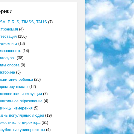
брики
ISA, PIRLS, TIMSS, TALIS
(7)
строномия
(4)
ттестация
(156)
удиокнига
(18)
езопасность
(14)
идеоурок
(38)
иды спорта
(9)
икторина
(3)
оспитание ребёнка
(23)
иректору школы
(12)
олжностная инструкция
(7)
ошкольное образование
(4)
диницы измерения
(5)
изнь популярных людей
(19)
аместителю директора
(61)
арубежные университеты
(4)