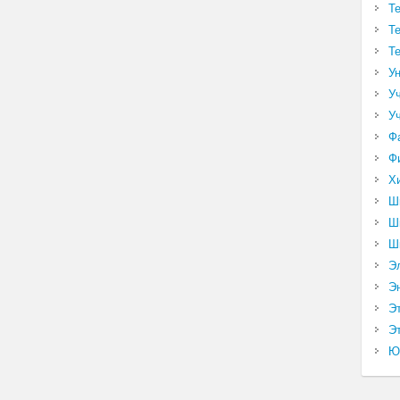
Т
Т
Т
У
У
У
Ф
Ф
Х
Ш
Ш
Ш
Э
Э
Э
Эт
Ю