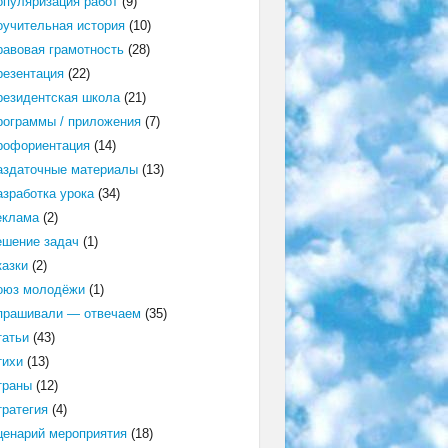
опуляризация работ
(9)
оучительная история
(10)
равовая грамотность
(28)
резентация
(22)
резидентская школа
(21)
рограммы / приложения
(7)
рофориентация
(14)
аздаточные материалы
(13)
азработка урока
(34)
еклама
(2)
ешение задач
(1)
казки
(2)
оюз молодёжи
(1)
прашивали — отвечаем
(35)
татьи
(43)
тихи
(13)
траны
(12)
тратегия
(4)
ценарий мероприятия
(18)