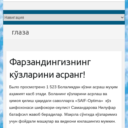
глаза
Фарзандингизнинг
кўзларини асранг!
Было просмотрено 1 523 Болаликдан кўзни асраш муҳим
аҳамият касб этади. Боланинг кўзларини асрлаш ва
ҳимоя қилиш ҳақидаги саволларга «SAIF-Optima» кўз
шифохонаси шифокори-окулист Самандарова Нилуфар
батафсил жавоб берадилар. Мақола сўнгида кўзларимиз
учун фойдали машқлар ва видеони юклашингиз мумкин.