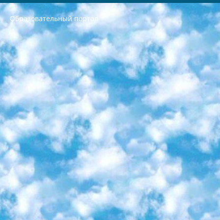
Образовательный портал
РЕСПУБЛИКА УЗБЕКИСТАН МИНИСТРЕРСТВО ДОШКОЛЬНОГО И ШКОЛЬНОГО ОБРАЗОВАНИЯ КОМАНДА в общеобразовательных учреждениях в 2023-2024 учебном году организация и проведение итоговой государственной аттестации обучающихся о Министра дошкольного и школьного образования Республики Узбекистан от 4 марта 2008 года (постановлением Минюста от 20 марта 2008 года № 1778 государственной регистрации) «Итоговое состояние учащихся общего среднего образования на основании положения об утверждении положения об аттестации общего среднего образования выпускной экзамен студентов в образовательных учреждениях в 2023-2024 учебном году В целях организации и прохождения аттестации приказываю: 1. Следующее: перечень предметов, по которым будет проводиться итоговая государственная аттестация и экзамен формы перевода согласно приложению 1; сертификаты международного образца, оценивающие уровень владения иностранными языками перечень согласно приложению 2; 2. Педагогический при специализированных образовательных учреждениях. научно-практический центр квалификации и международной оценки (Д.Давидова) 2024 г. До 25 марта: задания по предметам, по которым будет проводиться итоговая аттестация разработка и утверждение технических условий; итоговая аттестация на основании разработанного предметного задания разработка вопросов по предметам (устно и письменно), экзамен передача; общеобразовательные средние школы и специальные учебные заведения учащиеся выпускных классов школ и интернатов в агентской системе подготовка базы данных экзаменационных материалов и критериев оценки; перевод базы экзаменационных материалов на все языки обучения подать в Республиканский образовательный центр для изготовления; варианты экзаменов на основе разработанных контрольных материалов пусть будут поставлены задачи формирования. 3. Республиканский образовательный центр (Ш.Худайкулов) до 5 апреля 2024 года. до: база данных предоставленных экзаменационных материалов на все языки обучения перевод и экспертиза; для слепых, слабовидящих, глухих, слабослышащих и умственно отсталых детей учащиеся выпускных классов специализированных школ и школ-интернатов база данных экзаменационных материалов на всех преподаваемых языках подготовка критериев оценки; специализированные школы для умственно отсталых детей и технологии для учащихся выпускных классов школ-интернатов разработка соответствующих рекомендаций и критериев проведения ЕГЭ по естествознанию давать задания. 4. Педагогический при специализированных образовательных учреждениях. Научно-практический центр навыков и международной оценки (Д.Давидова), Республика образовательный центр (Худайкулов Ш.) итоговый государственный аттестационный экзамен ориентирован на творческое и логическое мышление при подготовке базы материалов учитывать введение заданий. 5. Следует отметить, что: сертификат государственного образца о знании общеобразовательного предмета и как минимум национальный уровень B1 по предметам на иностранных языках, указанным в Приложении 2. или международно признанный сертификат эквивалентного уровня студенты, изучающие определенный предмет, освобождаются от экзамена; по соответствующим предметам запланирована итоговая государственная аттестация за день до дня, путем жеребьевки Рабочей группой (в письменной форме по предметам, проводимым в форме) из числа сформированных вариантов выбрано 2 варианта; 2 выбранных варианта экзамена анонсированы на официальном сайте министерства и все выпускники по всей стране на основе этих вариантов проводит итоговую государственную аттестацию. 6. Государственное образование учащихся средних общеобразовательных учреждений. знания в соответствии с квалификационными требованиями, которые необходимо приобрести на основании стандартов итоговый (выпускной) контроль для 9 и 11 классов в целях тестирования Экзамены (далее – экзамены) состоят из предметов, перечисленных в приложении 1. будет сделано. 7. Экзамены пройдут с 26 мая по 15 июня 2024 г. (кроме науки физического воспитания). 8. Физическая для учащихся 9 классов общесредних образовательных учреждений. Экзамены по предмету «Образование, квалификация медицина» 1-6 мая 2024 года. сотрудники перевести под присмотр (с отклонениями в физическом или умственном развитии) специализированная школа для детей, школы-интернаты и со сколиозом школы-интернаты санаторного типа для больных детей исключены). 9. Он был слепым, слабовидящим и имел нарушения опорно-двигательного аппарата. экзамены в специализированных школах и интернатах для детей должны проводиться исходя из требований, предъявляемых к общеобразовательным учреждениям (физкультура кроме науки). 10. Специализированная школа для глухих и слабослышащих детей. и экзамены в интернатах и быть реализован в виде письменного теста по математике. 11. Специальность для умственно отсталых детей. Для 9 класса Родной язык и литературное письмо Государственный язык (язык обучения – узбекский). для неклассов) написано Математическое письмо Письменная/устная история Узбекистана Физическое воспитание практично Итоговый контроль Для 11 класса Написание родного языка и литературы (эссе) Математическое письмо Узбекский язык (обучение на узбекском языке) не посещающее общее среднее образование для учреждений)/Образовательное учреждение выбор письменный и устный Иностранный язык письменный/устный Письменная/устная история Узбекистана *По выбору студента:  Химия  Физика  Основы государственного права  География 10 бесплатных образовательных ресурсов - Мы составили подборку онлайн-проектов с интерактивными упражнениями, видеолекциями и статьями. Они помогут вам обрести новые и освежить старые знания бесплатно. 1. «ИНТУИТ» Старейшая образовательная площадка Рунета. Здесь вы найдёте сотни текстовых и видеокурсов на десятки различных тем — от программирования до психологии. Многие курсы подготовлены российскими университетами и крупными международными компаниями вроде Intel и Microsoft. Самостоятельное обучение бесплатное, но желающие могут оплатить услуги персональных наставников. 2. «Смартия» знакомит с актуальными профессиями и подсказывает, как им обучаться. Выбрав заинтересовавшую вас специальность — SMM-специалист, фотограф, веб-дизайнер или другую, — увидите список необходимых для неё умений. Чтобы вы могли освоить их самостоятельно, для каждого умения площадка отображает подборку ссылок на учебные материалы. Хотя «Смартия» ориентируется на русскоязычную аудиторию, часть контента всё же доступна только на английском. 3. «Лекторий Физтеха» Проект Московского физико-технического института (Физтеха). С его помощью вы можете смотреть онлайн серии лекций, записанные на видео в этом вузе. В числе доступных предметов — физика, биология, химия, информационные технологии и другие. К некоторым лекциям администрация ресурса прилагает готовые конспекты, которые можно скачивать в PDF-формате. 4. ITMOcourses Онлайн-площадка Санкт-Петербургского национального исследовательского университета информационных технологий, механики и оптики (ИТМО). Ресурс предоставляет свободный доступ к курсам, разработанным в этом вузе. Каталог материалов разбит на четыре категории: «Оптические системы и технологии», «Приборостроение и робототехника», «Информационные технологии» и «Биотехнологии». Курсы состоят из видеолекций, интерактивных демонстраций и заданий. 5. «КиберЛенинка» Электронная научная библиотека открытого доступа. Каталог площадки регулярно обрастает текстами статей из различных научных изданий. Сгруппированные по журналам и рубрикам публикации можно читать онлайн или скачивать целиком в PDF-формате. Проект нацелен на популяризацию науки за счёт открытого доступа к качественной информации. 6. «ПостНаука» На этом ресурсе публикуют подборки видеолекций, составленные экспертами из разных отраслей и объединённые общими темами. Среди них, к примеру, есть серии «Биоинформатика и геномика», «Культура средневековой Скандинавии» и Cinema Studies о теории кино. Каждая подборка лекций — логически связанная история, рассказанная экспертом от первого лица. Кроме того, на сайте появляются научно-образовательные статьи и тесты на разные темы. 7. «Newочём» Команда проекта «Newочём» отбирает самые интересные тексты из англоязычных СМИ и переводит те из них, за которые голосуют участники сообщества «ВКонтакте». По большей части это научно-популярные статьи. Редакторы придумывают лишь заголовки, в остальном содержание переводов соответствует оригиналам. Полные тексты можно читать прямо в социальной сети. 8. InternetUrok Онлайн-база материалов по основным дисциплинам школьной программы. Информация на сайте структурирована по классам, предметам и темам (урокам). Каждый урок состоит из видеолекций и конспектов. Есть также интерактивные тренажёры и тесты для закрепления пройденного материала. Даже если вы давно окончили школу, возможность повторить программу старших классов всегда может пригодиться. 9. Edutainme Ещё один ресурс об образовании. В отличие от Newtonew, как мне кажется, Edutainme больше ориентируется на представителей индустрии: педагогов, предпринимателей, разработчиков образовательных проектов. Но и любой, кто просто стремится к саморазвитию, найдёт на сайте много полезного и интересного для себя. Например, информацию о новых курсах и образовательных сервисах. 10. Newtonew Онлайн-медиа об образовании и обучении в широком смысле. Авторы Newtonew пишут об инструментах, заведениях, тактиках и стратегиях, которые помогают учить других и получать новые знания самостоятельно. На этой площадке вы найдёте новости, обзоры, аналитические мат