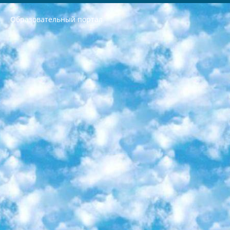
Образовательный портал
РЕСПУБЛИКА УЗБЕКИСТАН МИНИСТРЕРСТВО ДОШКОЛЬНОГО И ШКОЛЬНОГО ОБРАЗОВАНИЯ КОМАНДА в общеобразовательных учреждениях в 2023-2024 учебном году организация и проведение итоговой государственной аттестации обучающихся о Министра дошкольного и школьного образования Республики Узбекистан от 4 марта 2008 года (постановлением Минюста от 20 марта 2008 года № 1778 государственной регистрации) «Итоговое состояние учащихся общего среднего образования на основании положения об утверждении положения об аттестации общего среднего образования выпускной экзамен студентов в образовательных учреждениях в 2023-2024 учебном году В целях организации и прохождения аттестации приказываю: 1. Следующее: перечень предметов, по которым будет проводиться итоговая государственная аттестация и экзамен формы перевода согласно приложению 1; сертификаты международного образца, оценивающие уровень владения иностранными языками перечень согласно приложению 2; 2. Педагогический при специализированных образовательных учреждениях. научно-практический центр квалификации и международной оценки (Д.Давидова) 2024 г. До 25 марта: задания по предметам, по которым будет проводиться итоговая аттестация разработка и утверждение технических условий; итоговая аттестация на основании разработанного предметного задания разработка вопросов по предметам (устно и письменно), экзамен передача; общеобразовательные средние школы и специальные учебные заведения учащиеся выпускных классов школ и интернатов в агентской системе подготовка базы данных экзаменационных материалов и критериев оценки; перевод базы экзаменационных материалов на все языки обучения подать в Республиканский образовательный центр для изготовления; варианты экзаменов на основе разработанных контрольных материалов пусть будут поставлены задачи формирования. 3. Республиканский образовательный центр (Ш.Худайкулов) до 5 апреля 2024 года. до: база данных предоставленных экзаменационных материалов на все языки обучения перевод и экспертиза; для слепых, слабовидящих, глухих, слабослышащих и умственно отсталых детей учащиеся выпускных классов специализированных школ и школ-интернатов база данных экзаменационных материалов на всех преподаваемых языках подготовка критериев оценки; специализированные школы для умственно отсталых детей и технологии для учащихся выпускных классов школ-интернатов разработка соответствующих рекомендаций и критериев проведения ЕГЭ по естествознанию давать задания. 4. Педагогический при специализированных образовательных учреждениях. Научно-практический центр навыков и международной оценки (Д.Давидова), Республика образовательный центр (Худайкулов Ш.) итоговый государственный аттестационный экзамен ориентирован на творческое и логическое мышление при подготовке базы материалов учитывать введение заданий. 5. Следует отметить, что: сертификат государственного образца о знании общеобразовательного предмета и как минимум национальный уровень B1 по предметам на иностранных языках, указанным в Приложении 2. или международно признанный сертификат эквивалентного уровня студенты, изучающие определенный предмет, освобождаются от экзамена; по соответствующим предметам запланирована итоговая государственная аттестация за день до дня, путем жеребьевки Рабочей группой (в письменной форме по предметам, проводимым в форме) из числа сформированных вариантов выбрано 2 варианта; 2 выбранных варианта экзамена анонсированы на официальном сайте министерства и все выпускники по всей стране на основе этих вариантов проводит итоговую государственную аттестацию. 6. Государственное образование учащихся средних общеобразовательных учреждений. знания в соответствии с квалификационными требованиями, которые необходимо приобрести на основании стандартов итоговый (выпускной) контроль для 9 и 11 классов в целях тестирования Экзамены (далее – экзамены) состоят из предметов, перечисленных в приложении 1. будет сделано. 7. Экзамены пройдут с 26 мая по 15 июня 2024 г. (кроме науки физического воспитания). 8. Физическая для учащихся 9 классов общесредних образовательных учреждений. Экзамены по предмету «Образование, квалификация медицина» 1-6 мая 2024 года. сотрудники перевести под присмотр (с отклонениями в физическом или умственном развитии) специализированная школа для детей, школы-интернаты и со сколиозом школы-интернаты санаторного типа для больных детей исключены). 9. Он был слепым, слабовидящим и имел нарушения опорно-двигательного аппарата. экзамены в специализированных школах и интернатах для детей должны проводиться исходя из требований, предъявляемых к общеобразовательным учреждениям (физкультура кроме науки). 10. Специализированная школа для глухих и слабослышащих детей. и экзамены в интернатах и быть реализован в виде письменного теста по математике. 11. Специальность для умственно отсталых детей. Для 9 класса Родной язык и литературное письмо Государственный язык (язык обучения – узбекский). для неклассов) написано Математическое письмо Письменная/устная история Узбекистана Физическое воспитание практично Итоговый контроль Для 11 класса Написание родного языка и литературы (эссе) Математическое письмо Узбекский язык (обучение на узбекском языке) не посещающее общее среднее образование для учреждений)/Образовательное учреждение выбор письменный и устный Иностранный язык письменный/устный Письменная/устная история Узбекистана *По выбору студента:  Химия  Физика  Основы государственного права  География 10 бесплатных образовательных ресурсов - Мы составили подборку онлайн-проектов с интерактивными упражнениями, видеолекциями и статьями. Они помогут вам обрести новые и освежить старые знания бесплатно. 1. «ИНТУИТ» Старейшая образовательная площадка Рунета. Здесь вы найдёте сотни текстовых и видеокурсов на десятки различных тем — от программирования до психологии. Многие курсы подготовлены российскими университетами и крупными международными компаниями вроде Intel и Microsoft. Самостоятельное обучение бесплатное, но желающие могут оплатить услуги персональных наставников. 2. «Смартия» знакомит с актуальными профессиями и подсказывает, как им обучаться. Выбрав заинтересовавшую вас специальность — SMM-специалист, фотограф, веб-дизайнер или другую, — увидите список необходимых для неё умений. Чтобы вы могли освоить их самостоятельно, для каждого умения площадка отображает подборку ссылок на учебные материалы. Хотя «Смартия» ориентируется на русскоязычную аудиторию, часть контента всё же доступна только на английском. 3. «Лекторий Физтеха» Проект Московского физико-технического института (Физтеха). С его помощью вы можете смотреть онлайн серии лекций, записанные на видео в этом вузе. В числе доступных предметов — физика, биология, химия, информационные технологии и другие. К некоторым лекциям администрация ресурса прилагает готовые конспекты, которые можно скачивать в PDF-формате. 4. ITMOcourses Онлайн-площадка Санкт-Петербургского национального исследовательского университета информационных технологий, механики и оптики (ИТМО). Ресурс предоставляет свободный доступ к курсам, разработанным в этом вузе. Каталог материалов разбит на четыре категории: «Оптические системы и технологии», «Приборостроение и робототехника», «Информационные технологии» и «Биотехнологии». Курсы состоят из видеолекций, интерактивных демонстраций и заданий. 5. «КиберЛенинка» Электронная научная библиотека открытого доступа. Каталог площадки регулярно обрастает текстами статей из различных научных изданий. Сгруппированные по журналам и рубрикам публикации можно читать онлайн или скачивать целиком в PDF-формате. Проект нацелен на популяризацию науки за счёт открытого доступа к качественной информации. 6. «ПостНаука» На этом ресурсе публикуют подборки видеолекций, составленные экспертами из разных отраслей и объединённые общими темами. Среди них, к примеру, есть серии «Биоинформатика и геномика», «Культура средневековой Скандинавии» и Cinema Studies о теории кино. Каждая подборка лекций — логически связанная история, рассказанная экспертом от первого лица. Кроме того, на сайте появляются научно-образовательные статьи и тесты на разные темы. 7. «Newочём» Команда проекта «Newочём» отбирает самые интересные тексты из англоязычных СМИ и переводит те из них, за которые голосуют участники сообщества «ВКонтакте». По большей части это научно-популярные статьи. Редакторы придумывают лишь заголовки, в остальном содержание переводов соответствует оригиналам. Полные тексты можно читать прямо в социальной сети. 8. InternetUrok Онлайн-база материалов по основным дисциплинам школьной программы. Информация на сайте структурирована по классам, предметам и темам (урокам). Каждый урок состоит из видеолекций и конспектов. Есть также интерактивные тренажёры и тесты для закрепления пройденного материала. Даже если вы давно окончили школу, возможность повторить программу старших классов всегда может пригодиться. 9. Edutainme Ещё один ресурс об образовании. В отличие от Newtonew, как мне кажется, Edutainme больше ориентируется на представителей индустрии: педагогов, предпринимателей, разработчиков образовательных проектов. Но и любой, кто просто стремится к саморазвитию, найдёт на сайте много полезного и интересного для себя. Например, информацию о новых курсах и образовательных сервисах. 10. Newtonew Онлайн-медиа об образовании и обучении в широком смысле. Авторы Newtonew пишут об инструментах, заведениях, тактиках и стратегиях, которые помогают учить других и получать новые знания самостоятельно. На этой площадке вы найдёте новости, обзоры, аналитические мат