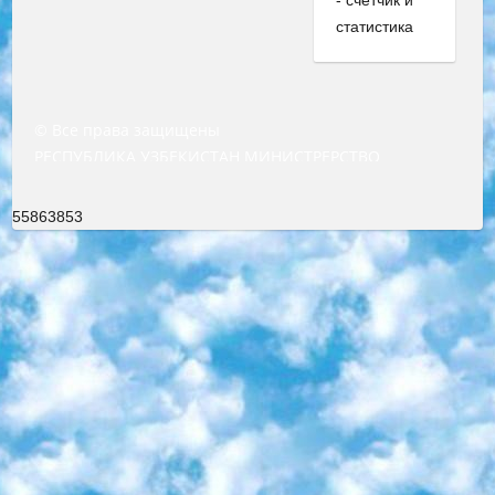
© Все права защищены
РЕСПУБЛИКА УЗБЕКИСТАН МИНИСТРЕРСТВО ДОШКОЛЬНОГО И ШКОЛЬНОГО ОБРАЗОВАНИЯ КОМАНДА в общеобразовательных учреждениях в 2023-2024 учебном году организация и проведение итоговой государственной аттестации обучающихся о Министра дошкольного и школьного образования Республики Узбекистан от 4 марта 2008 года (постановлением Минюста от 20 марта 2008 года № 1778 государственной регистрации) «Итоговое состояние учащихся общего среднего образования на основании положения об утверждении положения об аттестации общего среднего образования выпускной экзамен студентов в образовательных учреждениях в 2023-2024 учебном году В целях организации и прохождения аттестации приказываю: 1. Следующее: перечень предметов, по которым будет проводиться итоговая государственная аттестация и экзамен формы перевода согласно приложению 1; сертификаты международного образца, оценивающие уровень владения иностранными языками перечень согласно приложению 2; 2. Педагогический при специализированных образовательных учреждениях. научно-практический центр квалификации и международной оценки (Д.Давидова) 2024 г. До 25 марта: задания по предметам, по которым будет проводиться итоговая аттестация разработка и утверждение технических условий; итоговая аттестация на основании разработанного предметного задания разработка вопросов по предметам (устно и письменно), экзамен передача; общеобразовательные средние школы и специальные учебные заведения учащиеся выпускных классов школ и интернатов в агентской системе подготовка базы данных экзаменационных материалов и критериев оценки; перевод базы экзаменационных материалов на все языки обучения подать в Республиканский образовательный центр для изготовления; варианты экзаменов на основе разработанных контрольных материалов пусть будут поставлены задачи формирования. 3. Республиканский образовательный центр (Ш.Худайкулов) до 5 апреля 2024 года. до: база данных предоставленных экзаменационных материалов на все языки обучения перевод и экспертиза; для слепых, слабовидящих, глухих, слабослышащих и умственно отсталых детей учащиеся выпускных классов специализированных школ и школ-интернатов база данных экзаменационных материалов на всех преподаваемых языках подготовка критериев оценки; специализированные школы для умственно отсталых детей и технологии для учащихся выпускных классов школ-интернатов разработка соответствующих рекомендаций и критериев проведения ЕГЭ по естествознанию давать задания. 4. Педагогический при специализированных образовательных учреждениях. Научно-практический центр навыков и международной оценки (Д.Давидова), Республика образовательный центр (Худайкулов Ш.) итоговый государственный аттестационный экзамен ориентирован на творческое и логическое мышление при подготовке базы материалов учитывать введение заданий. 5. Следует отметить, что: сертификат государственного образца о знании общеобразовательного предмета и как минимум национальный уровень B1 по предметам на иностранных языках, указанным в Приложении 2. или международно признанный сертификат эквивалентного уровня студенты, изучающие определенный предмет, освобождаются от экзамена; по соответствующим предметам запланирована итоговая государственная аттестация за день до дня, путем жеребьевки Рабочей группой (в письменной форме по предметам, проводимым в форме) из числа сформированных вариантов выбрано 2 варианта; 2 выбранных варианта экзамена анонсированы на официальном сайте министерства и все выпускники по всей стране на основе этих вариантов проводит итоговую государственную аттестацию. 6. Государственное образование учащихся средних общеобразовательных учреждений. знания в соответствии с квалификационными требованиями, которые необходимо приобрести на основании стандартов итоговый (выпускной) контроль для 9 и 11 классов в целях тестирования Экзамены (далее – экзамены) состоят из предметов, перечисленных в приложении 1. будет сделано. 7. Экзамены пройдут с 26 мая по 15 июня 2024 г. (кроме науки физического воспитания). 8. Физическая для учащихся 9 классов общесредних образовательных учреждений. Экзамены по предмету «Образование, квалификация медицина» 1-6 мая 2024 года. сотрудники перевести под присмотр (с отклонениями в физическом или умственном развитии) специализированная школа для детей, школы-интернаты и со сколиозом школы-интернаты санаторного типа для больных детей исключены). 9. Он был слепым, слабовидящим и имел нарушения опорно-двигательного аппарата. экзамены в специализированных школах и интернатах для детей должны проводиться исходя из требований, предъявляемых к общеобразовательным учреждениям (физкультура кроме науки). 10. Специализированная школа для глухих и слабослышащих детей. и экзамены в интернатах и быть реализован в виде письменного теста по математике. 11. Специальность для умственно отсталых детей. Для 9 класса Родной язык и литературное письмо Государственный язык (язык обучения – узбекский). для неклассов) написано Математическое письмо Письменная/устная история Узбекистана Физическое воспитание практично Итоговый контроль Для 11 класса Написание родного языка и литературы (эссе) Математическое письмо Узбекский язык (обучение на узбекском языке) не посещающее общее среднее образование для учреждений)/Образовательное учреждение выбор письменный и устный Иностранный язык письменный/устный Письменная/устная история Узбекистана *По выбору студента:  Химия  Физика  Основы государственного права  География 10 бесплатных образовательных ресурсов - Мы составили подборку онлайн-проектов с интерактивными упражнениями, видеолекциями и статьями. Они помогут вам обрести новые и освежить старые знания бесплатно. 1. «ИНТУИТ» Старейшая образовательная площадка Рунета. Здесь вы найдёте сотни текстовых и видеокурсов на десятки различных тем — от программирования до психологии. Многие курсы подготовлены российскими университетами и крупными международными компаниями вроде Intel и Microsoft. Самостоятельное обучение бесплатное, но желающие могут оплатить услуги персональных наставников. 2. «Смартия» знакомит с актуальными профессиями и подсказывает, как им обучаться. Выбрав заинтересовавшую вас специальность — SMM-специалист, фотограф, веб-дизайнер или другую, — увидите список необходимых для неё умений. Чтобы вы могли освоить их самостоятельно, для каждого умения площадка отображает подборку ссылок на учебные материалы. Хотя «Смартия» ориентируется на русскоязычную аудиторию, часть контента всё же доступна только на английском. 3. «Лекторий Физтеха» Проект Московского физико-технического института (Физтеха). С его помощью вы можете смотреть онлайн серии лекций, записанные на видео в этом вузе. В числе доступных предметов — физика, биология, химия, информационные технологии и другие. К некоторым лекциям администрация ресурса прилагает готовые конспекты, которые можно скачивать в PDF-формате. 4. ITMOcourses Онлайн-площадка Санкт-Петербургского национального исследовательского университета информационных технологий, механики и оптики (ИТМО). Ресурс предоставляет свободный доступ к курсам, разработанным в этом вузе. Каталог материалов разбит на четыре категории: «Оптические системы и технологии», «Приборостроение и робототехника», «Информационные технологии» и «Биотехнологии». Курсы состоят из видеолекций, интерактивных демонстраций и заданий. 5. «КиберЛенинка» Электронная научная библиотека открытого доступа. Каталог площадки регулярно обрастает текстами статей из различных научных изданий. Сгруппированные по журналам и рубрикам публикации можно читать онлайн или скачивать целиком в PDF-формате. Проект нацелен на популяризацию науки за счёт открытого доступа к качественной информации. 6. «ПостНаука» На этом ресурсе публикуют подборки видеолекций, составленные экспертами из разных отраслей и объединённые общими темами. Среди них, к примеру, есть серии «Биоинформатика и геномика», «Культура средневековой Скандинавии» и Cinema Studies о теории кино. Каждая подборка лекций — логически связанная история, рассказанная экспертом от первого лица. Кроме того, на сайте появляются научно-образовательные статьи и тесты на разные темы. 7. «Newочём» Команда проекта «Newочём» отбирает самые интересные тексты из англоязычных СМИ и переводит те из них, за которые голосуют участники сообщества «ВКонтакте». По большей части это научно-популярные статьи. Редакторы придумывают лишь заголовки, в остальном содержание переводов соответствует оригиналам. Полные тексты можно читать прямо в социальной сети. 8. InternetUrok Онлайн-база материалов по основным дисциплинам школьной программы. Информация на сайте структурирована по классам, предметам и темам (урокам). Каждый урок состоит из видеолекций и конспектов. Есть также интерактивные тренажёры и тесты для закрепления пройденного материала. Даже если вы давно окончили школу, возможность повторить программу старших классов всегда может пригодиться. 9. Edutainme Ещё один ресурс об образовании. В отличие от Newtonew, как мне кажется, Edutainme больше ориентируется на представителей индустрии: педагогов, предпринимателей, разработчиков образовательных проектов. Но и любой, кто просто стремится к саморазвитию, найдёт на сайте много полезного и интересного для себя. Например, информацию о новых курсах и образовательных сервисах. 10. Newtonew Онлайн-медиа об образовании и обучении в широком смысле. Авторы Newtonew пишут об инструментах, заведениях, тактиках и стратегиях, которые помогают учить других и получать новые знания самостоятельно. На этой площадке вы найдёте новости, обзоры, аналитические мате
55863853