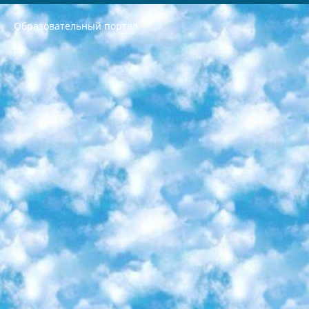
Образовательный портал
РЕСПУБЛИКА УЗБЕКИСТАН МИНИСТРЕРСТВО ДОШКОЛЬНОГО И ШКОЛЬНОГО ОБРАЗОВАНИЯ КОМАНДА в общеобразовательных учреждениях в 2023-2024 учебном году организация и проведение итоговой государственной аттестации обучающихся о Министра дошкольного и школьного образования Республики Узбекистан от 4 марта 2008 года (постановлением Минюста от 20 марта 2008 года № 1778 государственной регистрации) «Итоговое состояние учащихся общего среднего образования на основании положения об утверждении положения об аттестации общего среднего образования выпускной экзамен студентов в образовательных учреждениях в 2023-2024 учебном году В целях организации и прохождения аттестации приказываю: 1. Следующее: перечень предметов, по которым будет проводиться итоговая государственная аттестация и экзамен формы перевода согласно приложению 1; сертификаты международного образца, оценивающие уровень владения иностранными языками перечень согласно приложению 2; 2. Педагогический при специализированных образовательных учреждениях. научно-практический центр квалификации и международной оценки (Д.Давидова) 2024 г. До 25 марта: задания по предметам, по которым будет проводиться итоговая аттестация разработка и утверждение технических условий; итоговая аттестация на основании разработанного предметного задания разработка вопросов по предметам (устно и письменно), экзамен передача; общеобразовательные средние школы и специальные учебные заведения учащиеся выпускных классов школ и интернатов в агентской системе подготовка базы данных экзаменационных материалов и критериев оценки; перевод базы экзаменационных материалов на все языки обучения подать в Республиканский образовательный центр для изготовления; варианты экзаменов на основе разработанных контрольных материалов пусть будут поставлены задачи формирования. 3. Республиканский образовательный центр (Ш.Худайкулов) до 5 апреля 2024 года. до: база данных предоставленных экзаменационных материалов на все языки обучения перевод и экспертиза; для слепых, слабовидящих, глухих, слабослышащих и умственно отсталых детей учащиеся выпускных классов специализированных школ и школ-интернатов база данных экзаменационных материалов на всех преподаваемых языках подготовка критериев оценки; специализированные школы для умственно отсталых детей и технологии для учащихся выпускных классов школ-интернатов разработка соответствующих рекомендаций и критериев проведения ЕГЭ по естествознанию давать задания. 4. Педагогический при специализированных образовательных учреждениях. Научно-практический центр навыков и международной оценки (Д.Давидова), Республика образовательный центр (Худайкулов Ш.) итоговый государственный аттестационный экзамен ориентирован на творческое и логическое мышление при подготовке базы материалов учитывать введение заданий. 5. Следует отметить, что: сертификат государственного образца о знании общеобразовательного предмета и как минимум национальный уровень B1 по предметам на иностранных языках, указанным в Приложении 2. или международно признанный сертификат эквивалентного уровня студенты, изучающие определенный предмет, освобождаются от экзамена; по соответствующим предметам запланирована итоговая государственная аттестация за день до дня, путем жеребьевки Рабочей группой (в письменной форме по предметам, проводимым в форме) из числа сформированных вариантов выбрано 2 варианта; 2 выбранных варианта экзамена анонсированы на официальном сайте министерства и все выпускники по всей стране на основе этих вариантов проводит итоговую государственную аттестацию. 6. Государственное образование учащихся средних общеобразовательных учреждений. знания в соответствии с квалификационными требованиями, которые необходимо приобрести на основании стандартов итоговый (выпускной) контроль для 9 и 11 классов в целях тестирования Экзамены (далее – экзамены) состоят из предметов, перечисленных в приложении 1. будет сделано. 7. Экзамены пройдут с 26 мая по 15 июня 2024 г. (кроме науки физического воспитания). 8. Физическая для учащихся 9 классов общесредних образовательных учреждений. Экзамены по предмету «Образование, квалификация медицина» 1-6 мая 2024 года. сотрудники перевести под присмотр (с отклонениями в физическом или умственном развитии) специализированная школа для детей, школы-интернаты и со сколиозом школы-интернаты санаторного типа для больных детей исключены). 9. Он был слепым, слабовидящим и имел нарушения опорно-двигательного аппарата. экзамены в специализированных школах и интернатах для детей должны проводиться исходя из требований, предъявляемых к общеобразовательным учреждениям (физкультура кроме науки). 10. Специализированная школа для глухих и слабослышащих детей. и экзамены в интернатах и быть реализован в виде письменного теста по математике. 11. Специальность для умственно отсталых детей. Для 9 класса Родной язык и литературное письмо Государственный язык (язык обучения – узбекский). для неклассов) написано Математическое письмо Письменная/устная история Узбекистана Физическое воспитание практично Итоговый контроль Для 11 класса Написание родного языка и литературы (эссе) Математическое письмо Узбекский язык (обучение на узбекском языке) не посещающее общее среднее образование для учреждений)/Образовательное учреждение выбор письменный и устный Иностранный язык письменный/устный Письменная/устная история Узбекистана *По выбору студента:  Химия  Физика  Основы государственного права  География 10 бесплатных образовательных ресурсов - Мы составили подборку онлайн-проектов с интерактивными упражнениями, видеолекциями и статьями. Они помогут вам обрести новые и освежить старые знания бесплатно. 1. «ИНТУИТ» Старейшая образовательная площадка Рунета. Здесь вы найдёте сотни текстовых и видеокурсов на десятки различных тем — от программирования до психологии. Многие курсы подготовлены российскими университетами и крупными международными компаниями вроде Intel и Microsoft. Самостоятельное обучение бесплатное, но желающие могут оплатить услуги персональных наставников. 2. «Смартия» знакомит с актуальными профессиями и подсказывает, как им обучаться. Выбрав заинтересовавшую вас специальность — SMM-специалист, фотограф, веб-дизайнер или другую, — увидите список необходимых для неё умений. Чтобы вы могли освоить их самостоятельно, для каждого умения площадка отображает подборку ссылок на учебные материалы. Хотя «Смартия» ориентируется на русскоязычную аудиторию, часть контента всё же доступна только на английском. 3. «Лекторий Физтеха» Проект Московского физико-технического института (Физтеха). С его помощью вы можете смотреть онлайн серии лекций, записанные на видео в этом вузе. В числе доступных предметов — физика, биология, химия, информационные технологии и другие. К некоторым лекциям администрация ресурса прилагает готовые конспекты, которые можно скачивать в PDF-формате. 4. ITMOcourses Онлайн-площадка Санкт-Петербургского национального исследовательского университета информационных технологий, механики и оптики (ИТМО). Ресурс предоставляет свободный доступ к курсам, разработанным в этом вузе. Каталог материалов разбит на четыре категории: «Оптические системы и технологии», «Приборостроение и робототехника», «Информационные технологии» и «Биотехнологии». Курсы состоят из видеолекций, интерактивных демонстраций и заданий. 5. «КиберЛенинка» Электронная научная библиотека открытого доступа. Каталог площадки регулярно обрастает текстами статей из различных научных изданий. Сгруппированные по журналам и рубрикам публикации можно читать онлайн или скачивать целиком в PDF-формате. Проект нацелен на популяризацию науки за счёт открытого доступа к качественной информации. 6. «ПостНаука» На этом ресурсе публикуют подборки видеолекций, составленные экспертами из разных отраслей и объединённые общими темами. Среди них, к примеру, есть серии «Биоинформатика и геномика», «Культура средневековой Скандинавии» и Cinema Studies о теории кино. Каждая подборка лекций — логически связанная история, рассказанная экспертом от первого лица. Кроме того, на сайте появляются научно-образовательные статьи и тесты на разные темы. 7. «Newочём» Команда проекта «Newочём» отбирает самые интересные тексты из англоязычных СМИ и переводит те из них, за которые голосуют участники сообщества «ВКонтакте». По большей части это научно-популярные статьи. Редакторы придумывают лишь заголовки, в остальном содержание переводов соответствует оригиналам. Полные тексты можно читать прямо в социальной сети. 8. InternetUrok Онлайн-база материалов по основным дисциплинам школьной программы. Информация на сайте структурирована по классам, предметам и темам (урокам). Каждый урок состоит из видеолекций и конспектов. Есть также интерактивные тренажёры и тесты для закрепления пройденного материала. Даже если вы давно окончили школу, возможность повторить программу старших классов всегда может пригодиться. 9. Edutainme Ещё один ресурс об образовании. В отличие от Newtonew, как мне кажется, Edutainme больше ориентируется на представителей индустрии: педагогов, предпринимателей, разработчиков образовательных проектов. Но и любой, кто просто стремится к саморазвитию, найдёт на сайте много полезного и интересного для себя. Например, информацию о новых курсах и образовательных сервисах. 10. Newtonew Онлайн-медиа об образовании и обучении в широком смысле. Авторы Newtonew пишут об инструментах, заведениях, тактиках и стратегиях, которые помогают учить других и получать новые знания самостоятельно. На этой площадке вы найдёте новости, обзоры, аналитические мат