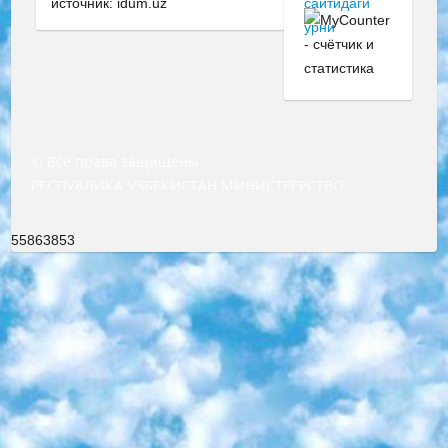
источник: idum.uz
© Все права защищены
РЕСПУБЛИКА УЗБЕКИСТАН МИНИСТРЕРСТВО ДОШКОЛЬНОГО И ШКОЛЬНОГО ОБРАЗОВАНИЯ КОМАНДА в общеобразовательных учреждениях в 2023-2024 учебном году организация и проведение итоговой государственной аттестации обучающихся о Министра дошкольного и школьного образования Республики Узбекистан от 4 марта 2008 года (постановлением Минюста от 20 марта 2008 года № 1778 государственной регистрации) «Итоговое состояние учащихся общего среднего образования на основании положения об утверждении положения об аттестации общего среднего образования выпускной экзамен студентов в образовательных учреждениях в 2023-2024 учебном году В целях организации и прохождения аттестации приказываю: 1. Следующее: перечень предметов, по которым будет проводиться итоговая государственная аттестация и экзамен формы перевода согласно приложению 1; сертификаты международного образца, оценивающие уровень владения иностранными языками перечень согласно приложению 2; 2. Педагогический при специализированных образовательных учреждениях. научно-практический центр квалификации и международной оценки (Д.Давидова) 2024 г. До 25 марта: задания по предметам, по которым будет проводиться итоговая аттестация разработка и утверждение технических условий; итоговая аттестация на основании разработанного предметного задания разработка вопросов по предметам (устно и письменно), экзамен передача; общеобразовательные средние школы и специальные учебные заведения учащиеся выпускных классов школ и интернатов в агентской системе подготовка базы данных экзаменационных материалов и критериев оценки; перевод базы экзаменационных материалов на все языки обучения подать в Республиканский образовательный центр для изготовления; варианты экзаменов на основе разработанных контрольных материалов пусть будут поставлены задачи формирования. 3. Республиканский образовательный центр (Ш.Худайкулов) до 5 апреля 2024 года. до: база данных предоставленных экзаменационных материалов на все языки обучения перевод и экспертиза; для слепых, слабовидящих, глухих, слабослышащих и умственно отсталых детей учащиеся выпускных классов специализированных школ и школ-интернатов база данных экзаменационных материалов на всех преподаваемых языках подготовка критериев оценки; специализированные школы для умственно отсталых детей и технологии для учащихся выпускных классов школ-интернатов разработка соответствующих рекомендаций и критериев проведения ЕГЭ по естествознанию давать задания. 4. Педагогический при специализированных образовательных учреждениях. Научно-практический центр навыков и международной оценки (Д.Давидова), Республика образовательный центр (Худайкулов Ш.) итоговый государственный аттестационный экзамен ориентирован на творческое и логическое мышление при подготовке базы материалов учитывать введение заданий. 5. Следует отметить, что: сертификат государственного образца о знании общеобразовательного предмета и как минимум национальный уровень B1 по предметам на иностранных языках, указанным в Приложении 2. или международно признанный сертификат эквивалентного уровня студенты, изучающие определенный предмет, освобождаются от экзамена; по соответствующим предметам запланирована итоговая государственная аттестация за день до дня, путем жеребьевки Рабочей группой (в письменной форме по предметам, проводимым в форме) из числа сформированных вариантов выбрано 2 варианта; 2 выбранных варианта экзамена анонсированы на официальном сайте министерства и все выпускники по всей стране на основе этих вариантов проводит итоговую государственную аттестацию. 6. Государственное образование учащихся средних общеобразовательных учреждений. знания в соответствии с квалификационными требованиями, которые необходимо приобрести на основании стандартов итоговый (выпускной) контроль для 9 и 11 классов в целях тестирования Экзамены (далее – экзамены) состоят из предметов, перечисленных в приложении 1. будет сделано. 7. Экзамены пройдут с 26 мая по 15 июня 2024 г. (кроме науки физического воспитания). 8. Физическая для учащихся 9 классов общесредних образовательных учреждений. Экзамены по предмету «Образование, квалификация медицина» 1-6 мая 2024 года. сотрудники перевести под присмотр (с отклонениями в физическом или умственном развитии) специализированная школа для детей, школы-интернаты и со сколиозом школы-интернаты санаторного типа для больных детей исключены). 9. Он был слепым, слабовидящим и имел нарушения опорно-двигательного аппарата. экзамены в специализированных школах и интернатах для детей должны проводиться исходя из требований, предъявляемых к общеобразовательным учреждениям (физкультура кроме науки). 10. Специализированная школа для глухих и слабослышащих детей. и экзамены в интернатах и быть реализован в виде письменного теста по математике. 11. Специальность для умственно отсталых детей. Для 9 класса Родной язык и литературное письмо Государственный язык (язык обучения – узбекский). для неклассов) написано Математическое письмо Письменная/устная история Узбекистана Физическое воспитание практично Итоговый контроль Для 11 класса Написание родного языка и литературы (эссе) Математическое письмо Узбекский язык (обучение на узбекском языке) не посещающее общее среднее образование для учреждений)/Образовательное учреждение выбор письменный и устный Иностранный язык письменный/устный Письменная/устная история Узбекистана *По выбору студента:  Химия  Физика  Основы государственного права  География 10 бесплатных образовательных ресурсов - Мы составили подборку онлайн-проектов с интерактивными упражнениями, видеолекциями и статьями. Они помогут вам обрести новые и освежить старые знания бесплатно. 1. «ИНТУИТ» Старейшая образовательная площадка Рунета. Здесь вы найдёте сотни текстовых и видеокурсов на десятки различных тем — от программирования до психологии. Многие курсы подготовлены российскими университетами и крупными международными компаниями вроде Intel и Microsoft. Самостоятельное обучение бесплатное, но желающие могут оплатить услуги персональных наставников. 2. «Смартия» знакомит с актуальными профессиями и подсказывает, как им обучаться. Выбрав заинтересовавшую вас специальность — SMM-специалист, фотограф, веб-дизайнер или другую, — увидите список необходимых для неё умений. Чтобы вы могли освоить их самостоятельно, для каждого умения площадка отображает подборку ссылок на учебные материалы. Хотя «Смартия» ориентируется на русскоязычную аудиторию, часть контента всё же доступна только на английском. 3. «Лекторий Физтеха» Проект Московского физико-технического института (Физтеха). С его помощью вы можете смотреть онлайн серии лекций, записанные на видео в этом вузе. В числе доступных предметов — физика, биология, химия, информационные технологии и другие. К некоторым лекциям администрация ресурса прилагает готовые конспекты, которые можно скачивать в PDF-формате. 4. ITMOcourses Онлайн-площадка Санкт-Петербургского национального исследовательского университета информационных технологий, механики и оптики (ИТМО). Ресурс предоставляет свободный доступ к курсам, разработанным в этом вузе. Каталог материалов разбит на четыре категории: «Оптические системы и технологии», «Приборостроение и робототехника», «Информационные технологии» и «Биотехнологии». Курсы состоят из видеолекций, интерактивных демонстраций и заданий. 5. «КиберЛенинка» Электронная научная библиотека открытого доступа. Каталог площадки регулярно обрастает текстами статей из различных научных изданий. Сгруппированные по журналам и рубрикам публикации можно читать онлайн или скачивать целиком в PDF-формате. Проект нацелен на популяризацию науки за счёт открытого доступа к качественной информации. 6. «ПостНаука» На этом ресурсе публикуют подборки видеолекций, составленные экспертами из разных отраслей и объединённые общими темами. Среди них, к примеру, есть серии «Биоинформатика и геномика», «Культура средневековой Скандинавии» и Cinema Studies о теории кино. Каждая подборка лекций — логически связанная история, рассказанная экспертом от первого лица. Кроме того, на сайте появляются научно-образовательные статьи и тесты на разные темы. 7. «Newочём» Команда проекта «Newочём» отбирает самые интересные тексты из англоязычных СМИ и переводит те из них, за которые голосуют участники сообщества «ВКонтакте». По большей части это научно-популярные статьи. Редакторы придумывают лишь заголовки, в остальном содержание переводов соответствует оригиналам. Полные тексты можно читать прямо в социальной сети. 8. InternetUrok Онлайн-база материалов по основным дисциплинам школьной программы. Информация на сайте структурирована по классам, предметам и темам (урокам). Каждый урок состоит из видеолекций и конспектов. Есть также интерактивные тренажёры и тесты для закрепления пройденного материала. Даже если вы давно окончили школу, возможность повторить программу старших классов всегда может пригодиться. 9. Edutainme Ещё один ресурс об образовании. В отличие от Newtonew, как мне кажется, Edutainme больше ориентируется на представителей индустрии: педагогов, предпринимателей, разработчиков образовательных проектов. Но и любой, кто просто стремится к саморазвитию, найдёт на сайте много полезного и интересного для себя. Например, информацию о новых курсах и образовательных сервисах. 10. Newtonew Онлайн-медиа об образовании и обучении в широком смысле. Авторы Newtonew пишут об инструментах, заведениях, тактиках и стратегиях, которые помогают учить других и получать новые знания самостоятельно. На этой площадке вы найдёте новости, обзоры, аналитические мате
55863853