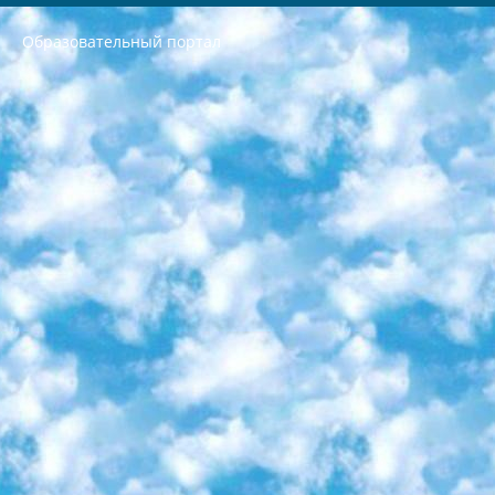
Образовательный портал
РЕСПУБЛИКА УЗБЕКИСТАН МИНИСТРЕРСТВО ДОШКОЛЬНОГО И ШКОЛЬНОГО ОБРАЗОВАНИЯ КОМАНДА в общеобразовательных учреждениях в 2023-2024 учебном году организация и проведение итоговой государственной аттестации обучающихся о Министра дошкольного и школьного образования Республики Узбекистан от 4 марта 2008 года (постановлением Минюста от 20 марта 2008 года № 1778 государственной регистрации) «Итоговое состояние учащихся общего среднего образования на основании положения об утверждении положения об аттестации общего среднего образования выпускной экзамен студентов в образовательных учреждениях в 2023-2024 учебном году В целях организации и прохождения аттестации приказываю: 1. Следующее: перечень предметов, по которым будет проводиться итоговая государственная аттестация и экзамен формы перевода согласно приложению 1; сертификаты международного образца, оценивающие уровень владения иностранными языками перечень согласно приложению 2; 2. Педагогический при специализированных образовательных учреждениях. научно-практический центр квалификации и международной оценки (Д.Давидова) 2024 г. До 25 марта: задания по предметам, по которым будет проводиться итоговая аттестация разработка и утверждение технических условий; итоговая аттестация на основании разработанного предметного задания разработка вопросов по предметам (устно и письменно), экзамен передача; общеобразовательные средние школы и специальные учебные заведения учащиеся выпускных классов школ и интернатов в агентской системе подготовка базы данных экзаменационных материалов и критериев оценки; перевод базы экзаменационных материалов на все языки обучения подать в Республиканский образовательный центр для изготовления; варианты экзаменов на основе разработанных контрольных материалов пусть будут поставлены задачи формирования. 3. Республиканский образовательный центр (Ш.Худайкулов) до 5 апреля 2024 года. до: база данных предоставленных экзаменационных материалов на все языки обучения перевод и экспертиза; для слепых, слабовидящих, глухих, слабослышащих и умственно отсталых детей учащиеся выпускных классов специализированных школ и школ-интернатов база данных экзаменационных материалов на всех преподаваемых языках подготовка критериев оценки; специализированные школы для умственно отсталых детей и технологии для учащихся выпускных классов школ-интернатов разработка соответствующих рекомендаций и критериев проведения ЕГЭ по естествознанию давать задания. 4. Педагогический при специализированных образовательных учреждениях. Научно-практический центр навыков и международной оценки (Д.Давидова), Республика образовательный центр (Худайкулов Ш.) итоговый государственный аттестационный экзамен ориентирован на творческое и логическое мышление при подготовке базы материалов учитывать введение заданий. 5. Следует отметить, что: сертификат государственного образца о знании общеобразовательного предмета и как минимум национальный уровень B1 по предметам на иностранных языках, указанным в Приложении 2. или международно признанный сертификат эквивалентного уровня студенты, изучающие определенный предмет, освобождаются от экзамена; по соответствующим предметам запланирована итоговая государственная аттестация за день до дня, путем жеребьевки Рабочей группой (в письменной форме по предметам, проводимым в форме) из числа сформированных вариантов выбрано 2 варианта; 2 выбранных варианта экзамена анонсированы на официальном сайте министерства и все выпускники по всей стране на основе этих вариантов проводит итоговую государственную аттестацию. 6. Государственное образование учащихся средних общеобразовательных учреждений. знания в соответствии с квалификационными требованиями, которые необходимо приобрести на основании стандартов итоговый (выпускной) контроль для 9 и 11 классов в целях тестирования Экзамены (далее – экзамены) состоят из предметов, перечисленных в приложении 1. будет сделано. 7. Экзамены пройдут с 26 мая по 15 июня 2024 г. (кроме науки физического воспитания). 8. Физическая для учащихся 9 классов общесредних образовательных учреждений. Экзамены по предмету «Образование, квалификация медицина» 1-6 мая 2024 года. сотрудники перевести под присмотр (с отклонениями в физическом или умственном развитии) специализированная школа для детей, школы-интернаты и со сколиозом школы-интернаты санаторного типа для больных детей исключены). 9. Он был слепым, слабовидящим и имел нарушения опорно-двигательного аппарата. экзамены в специализированных школах и интернатах для детей должны проводиться исходя из требований, предъявляемых к общеобразовательным учреждениям (физкультура кроме науки). 10. Специализированная школа для глухих и слабослышащих детей. и экзамены в интернатах и быть реализован в виде письменного теста по математике. 11. Специальность для умственно отсталых детей. Для 9 класса Родной язык и литературное письмо Государственный язык (язык обучения – узбекский). для неклассов) написано Математическое письмо Письменная/устная история Узбекистана Физическое воспитание практично Итоговый контроль Для 11 класса Написание родного языка и литературы (эссе) Математическое письмо Узбекский язык (обучение на узбекском языке) не посещающее общее среднее образование для учреждений)/Образовательное учреждение выбор письменный и устный Иностранный язык письменный/устный Письменная/устная история Узбекистана *По выбору студента:  Химия  Физика  Основы государственного права  География 10 бесплатных образовательных ресурсов - Мы составили подборку онлайн-проектов с интерактивными упражнениями, видеолекциями и статьями. Они помогут вам обрести новые и освежить старые знания бесплатно. 1. «ИНТУИТ» Старейшая образовательная площадка Рунета. Здесь вы найдёте сотни текстовых и видеокурсов на десятки различных тем — от программирования до психологии. Многие курсы подготовлены российскими университетами и крупными международными компаниями вроде Intel и Microsoft. Самостоятельное обучение бесплатное, но желающие могут оплатить услуги персональных наставников. 2. «Смартия» знакомит с актуальными профессиями и подсказывает, как им обучаться. Выбрав заинтересовавшую вас специальность — SMM-специалист, фотограф, веб-дизайнер или другую, — увидите список необходимых для неё умений. Чтобы вы могли освоить их самостоятельно, для каждого умения площадка отображает подборку ссылок на учебные материалы. Хотя «Смартия» ориентируется на русскоязычную аудиторию, часть контента всё же доступна только на английском. 3. «Лекторий Физтеха» Проект Московского физико-технического института (Физтеха). С его помощью вы можете смотреть онлайн серии лекций, записанные на видео в этом вузе. В числе доступных предметов — физика, биология, химия, информационные технологии и другие. К некоторым лекциям администрация ресурса прилагает готовые конспекты, которые можно скачивать в PDF-формате. 4. ITMOcourses Онлайн-площадка Санкт-Петербургского национального исследовательского университета информационных технологий, механики и оптики (ИТМО). Ресурс предоставляет свободный доступ к курсам, разработанным в этом вузе. Каталог материалов разбит на четыре категории: «Оптические системы и технологии», «Приборостроение и робототехника», «Информационные технологии» и «Биотехнологии». Курсы состоят из видеолекций, интерактивных демонстраций и заданий. 5. «КиберЛенинка» Электронная научная библиотека открытого доступа. Каталог площадки регулярно обрастает текстами статей из различных научных изданий. Сгруппированные по журналам и рубрикам публикации можно читать онлайн или скачивать целиком в PDF-формате. Проект нацелен на популяризацию науки за счёт открытого доступа к качественной информации. 6. «ПостНаука» На этом ресурсе публикуют подборки видеолекций, составленные экспертами из разных отраслей и объединённые общими темами. Среди них, к примеру, есть серии «Биоинформатика и геномика», «Культура средневековой Скандинавии» и Cinema Studies о теории кино. Каждая подборка лекций — логически связанная история, рассказанная экспертом от первого лица. Кроме того, на сайте появляются научно-образовательные статьи и тесты на разные темы. 7. «Newочём» Команда проекта «Newочём» отбирает самые интересные тексты из англоязычных СМИ и переводит те из них, за которые голосуют участники сообщества «ВКонтакте». По большей части это научно-популярные статьи. Редакторы придумывают лишь заголовки, в остальном содержание переводов соответствует оригиналам. Полные тексты можно читать прямо в социальной сети. 8. InternetUrok Онлайн-база материалов по основным дисциплинам школьной программы. Информация на сайте структурирована по классам, предметам и темам (урокам). Каждый урок состоит из видеолекций и конспектов. Есть также интерактивные тренажёры и тесты для закрепления пройденного материала. Даже если вы давно окончили школу, возможность повторить программу старших классов всегда может пригодиться. 9. Edutainme Ещё один ресурс об образовании. В отличие от Newtonew, как мне кажется, Edutainme больше ориентируется на представителей индустрии: педагогов, предпринимателей, разработчиков образовательных проектов. Но и любой, кто просто стремится к саморазвитию, найдёт на сайте много полезного и интересного для себя. Например, информацию о новых курсах и образовательных сервисах. 10. Newtonew Онлайн-медиа об образовании и обучении в широком смысле. Авторы Newtonew пишут об инструментах, заведениях, тактиках и стратегиях, которые помогают учить других и получать новые знания самостоятельно. На этой площадке вы найдёте новости, обзоры, аналитические мат