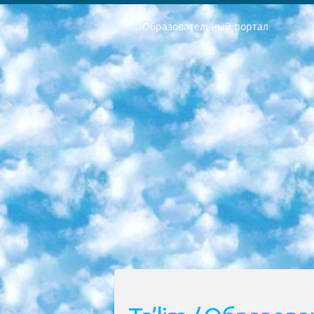
Образовательный портал
РЕСПУБЛИКА УЗБЕКИСТАН МИНИСТРЕРСТВО ДОШКОЛЬНОГО И ШКОЛЬНОГО ОБРАЗОВАНИЯ КОМАНДА в общеобразовательных учреждениях в 2023-2024 учебном году организация и проведение итоговой государственной аттестации обучающихся о Министра дошкольного и школьного образования Республики Узбекистан от 4 марта 2008 года (постановлением Минюста от 20 марта 2008 года № 1778 государственной регистрации) «Итоговое состояние учащихся общего среднего образования на основании положения об утверждении положения об аттестации общего среднего образования выпускной экзамен студентов в образовательных учреждениях в 2023-2024 учебном году В целях организации и прохождения аттестации приказываю: 1. Следующее: перечень предметов, по которым будет проводиться итоговая государственная аттестация и экзамен формы перевода согласно приложению 1; сертификаты международного образца, оценивающие уровень владения иностранными языками перечень согласно приложению 2; 2. Педагогический при специализированных образовательных учреждениях. научно-практический центр квалификации и международной оценки (Д.Давидова) 2024 г. До 25 марта: задания по предметам, по которым будет проводиться итоговая аттестация разработка и утверждение технических условий; итоговая аттестация на основании разработанного предметного задания разработка вопросов по предметам (устно и письменно), экзамен передача; общеобразовательные средние школы и специальные учебные заведения учащиеся выпускных классов школ и интернатов в агентской системе подготовка базы данных экзаменационных материалов и критериев оценки; перевод базы экзаменационных материалов на все языки обучения подать в Республиканский образовательный центр для изготовления; варианты экзаменов на основе разработанных контрольных материалов пусть будут поставлены задачи формирования. 3. Республиканский образовательный центр (Ш.Худайкулов) до 5 апреля 2024 года. до: база данных предоставленных экзаменационных материалов на все языки обучения перевод и экспертиза; для слепых, слабовидящих, глухих, слабослышащих и умственно отсталых детей учащиеся выпускных классов специализированных школ и школ-интернатов база данных экзаменационных материалов на всех преподаваемых языках подготовка критериев оценки; специализированные школы для умственно отсталых детей и технологии для учащихся выпускных классов школ-интернатов разработка соответствующих рекомендаций и критериев проведения ЕГЭ по естествознанию давать задания. 4. Педагогический при специализированных образовательных учреждениях. Научно-практический центр навыков и международной оценки (Д.Давидова), Республи