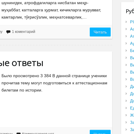
шунингдек, атрофдагиларга нисбатан меҳр-
муҳаббат, катталарга ҳурмат, кичикларга мурувват,
Ру
камтарлик, тўғрисўзлик, меҳнатсеварлик,…
P
А
ну
1 коментарий
Читать
А
А
Б
В
ые ответы
В
В
Было просмотрено 3 384 В данной странице ученики
В
прочитав тему могут подготовиться к аттестационнам
Д
билетам по истории.
Д
Д
Е
Ж
З
З