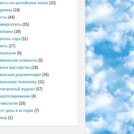
ексты на английском языке
(10)
ермины
(19)
есты
(44)
ниверситеты
(15)
чебники
(18)
читель года
(11)
акты
(17)
илология
(9)
имические элементы
(5)
кола мастерства
(18)
кольная документация
(26)
кольному психологу
(11)
лектронный журнал
(57)
нергосбережение
(4)
тимология
(16)
от день в истории
(7)
мор
(1)