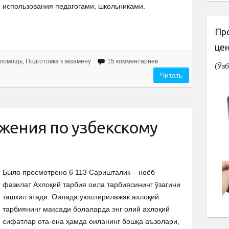
использования педагогами, школьниками.
Пр
це
 помощь
,
Подготовка к экзамену
15 комментариев
(Ўзб
Читать
жения по узбекскому
Было просмотрено 6 113 Саришталик – ноёб
фазилат Ахлоқий тарбия оила тарбиясининг ўзагини
ташкил этади. Оилада уюштирилажак ахлоқий
тарбиянинг мақсади болаларда энг олий ахлоқий
сифатлар ота-она ҳамда оиланинг бошқа аъзолари,