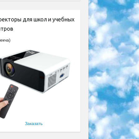
оекторы для школ и учебных
нтров
екча)
Заказать