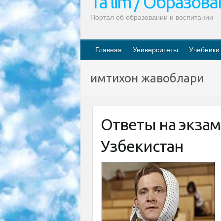
Ta’lim / Образов
Портал об образовании и воспитании
Главная
Университеты
Учебники
имтихон жавоблари
Ответы на экза
Узбекистан