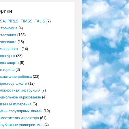
брики
ISA, PIRLS, TIMSS, TALIS
(7)
строномия
(4)
ттестация
(156)
удиокнига
(18)
езопасность
(14)
идеоурок
(38)
иды спорта
(9)
икторина
(3)
оспитание ребёнка
(23)
иректору школы
(12)
олжностная инструкция
(7)
ошкольное образование
(4)
диницы измерения
(5)
изнь популярных людей
(19)
аместителю директора
(61)
арубежные университеты
(4)