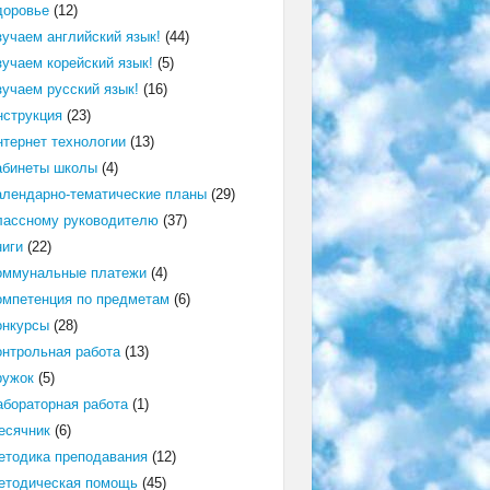
доровье
(12)
зучаем английский язык!
(44)
зучаем корейский язык!
(5)
зучаем русский язык!
(16)
нструкция
(23)
нтернет технологии
(13)
абинеты школы
(4)
алендарно-тематические планы
(29)
лассному руководителю
(37)
ниги
(22)
оммунальные платежи
(4)
омпетенция по предметам
(6)
онкурсы
(28)
онтрольная работа
(13)
ружок
(5)
абораторная работа
(1)
есячник
(6)
етодика преподавания
(12)
етодическая помощь
(45)