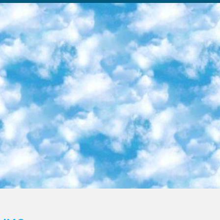
ка образовательный центр (Худайкулов Ш.) итоговый государственный аттестационный экзамен ориентирован на творческое и логическое мышление при подготовке базы материалов учитывать введение заданий. 5. Следует отметить, что: сертификат государственного образца о знании общеобразовательного предмета и как минимум национальный уровень B1 по предметам на иностранных языках, указанным в Приложении 2. или международно признанный сертификат эквивалентного уровня студенты, изучающие определенный предмет, освобождаются от экзамена; по соответствующим предметам запланирована итоговая государственная аттестация за день до дня, путем жеребьевки Рабочей группой (в письменной форме по предметам, проводимым в форме) из числа сформированных вариантов выбрано 2 варианта; 2 выбранных варианта экзамена анонсированы на официальном сайте министерства и все выпускники по всей стране на основе этих вариантов проводит итоговую государственную аттестацию. 6. Государственное образование учащихся средних общеобразовательных учреждений. знания в соответствии с квалификационными требованиями, которые необходимо приобрести на основании стандартов итоговый (выпускной) контроль для 9 и 11 классов в целях тестирования Экзамены (далее – экзамены) состоят из предметов, перечисленных в приложении 1. будет сделано. 7. Экзамены пройдут с 26 мая по 15 июня 2024 г. (кроме науки физического воспитания). 8. Физическая для учащихся 9 классов общесредних образовательных учреждений. Экзамены по предмету «Образование, квалификация медицина» 1-6 мая 2024 года. сотрудники перевести под присмотр (с отклонениями в физическом или умственном развитии) специализированная школа для детей, школы-интернаты и со сколиозом школы-интернаты санаторного типа для больных детей исключены). 9. Он был слепым, слабовидящим и имел нарушения опорно-двигательного аппарата. экзамены в специализированных школах и интернатах для детей должны проводиться исходя из требований, предъявляемых к общеобразовательным учреждениям (физкультура кроме науки). 10. Специализированная школа для глухих и слабослышащих детей. и экзамены в интернатах и быть реализован в виде письменного теста по математике. 11. Специальность для умственно отсталых детей. Для 9 класса Родной язык и литературное письмо Государственный язык (язык обучения – узбекский). для неклассов) написано Математическое письмо Письменная/устная история Узбекистана Физическое воспитание практично Итоговый контроль Для 11 класса Написание родного языка и литературы (эссе) Математическое письмо Узбекский язык (обучение на узбекском языке) не посещающее общее среднее образование для учреждений)/Образовательное учреждение выбор письменный и устный Иностранный язык письменный/устный Письменная/устная история Узбекистана *По выбору студента:  Химия  Физика  Основы государственного права  География 10 бесплатных образовательных ресурсов - Мы составили подборку онлайн-проектов с интерактивными упражнениями, видеолекциями и статьями. Они помогут вам обрести новые и освежить старые знания бесплатно. 1. «ИНТУИТ» Старейшая образовательная площадка Рунета. Здесь вы найдёте сотни текстовых и видеокурсов на десятки различных тем — от программирования до психологии. Многие курсы подготовлены российскими университетами и крупными международными компаниями вроде Intel и Microsoft. Самостоятельное обучение бесплатное, но желающие могут оплатить услуги персональных наставников. 2. «Смартия» знакомит с актуальными профессиями и подсказывает, как им обучаться. Выбрав заинтересовавшую вас специальность — SMM-специалист, фотограф, веб-дизайнер или другую, — увидите список необходимых для неё умений. Чтобы вы могли освоить их самостоятельно, для каждого умения площадка отображает подборку ссылок на учебные материалы. Хотя «Смартия» ориентируется на русскоязычную аудиторию, часть контента всё же доступна только на английском. 3. «Лекторий Физтеха» Проект Московского физико-технического института (Физтеха). С его помощью вы можете смотреть онлайн серии лекций, записанные на видео в этом вузе. В числе доступных предметов — физика, биология, химия, информационные технологии и другие. К некоторым лекциям администрация ресурса прилагает готовые конспекты, которые можно скачивать в PDF-формате. 4. ITMOcourses Онлайн-площадка Санкт-Петербургского национального исследовательского университета информационных технологий, механики и оптики (ИТМО). Ресурс предоставляет свободный доступ к курсам, разработанным в этом вузе. Каталог материалов разбит на четыре категории: «Оптические системы и технологии», «Приборостроение и робототехника», «Информационные технологии» и «Биотехнологии». Курсы состоят из видеолекций, интерактивных демонстраций и заданий. 5. «КиберЛенинка» Электронная научная библиот