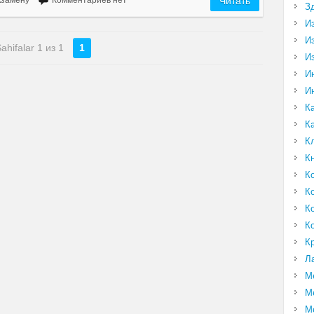
кзамену
Комментариев нет
Читать
З
И
И
ahifalar 1 из 1
1
И
И
И
К
К
К
К
К
К
К
К
К
Л
М
М
М