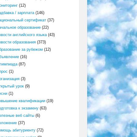
ониторинг
(12)
адбавка / зарплата
(146)
ациональный сертификат
(37)
ачальное образование
(22)
овости английского языка
(43)
овости образования
(373)
бразование за рубежом
(12)
бъявление
(16)
лимпиада
(87)
прос
(1)
рганизация
(3)
ткрытый урок
(9)
есни
(1)
овышение квалификации
(19)
одготовка к экзамену
(63)
олезные веб сайты
(6)
оложение
(37)
омощь абитуриенту
(72)