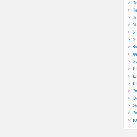
Т
Т
Т
У
У
У
Ф
Ф
Х
Ш
Ш
Ш
Э
Э
Э
Эт
Ю