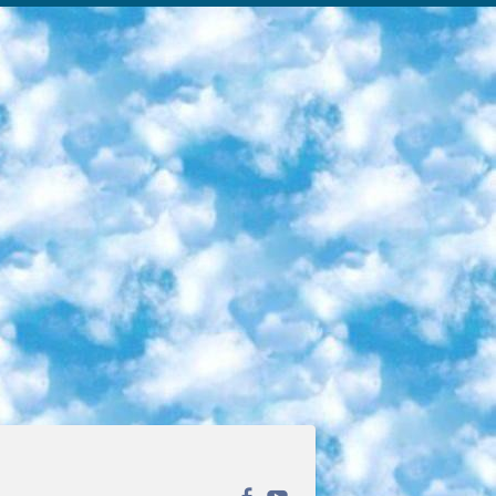
ека открытого доступа. Каталог площадки регулярно обрастает текстами статей из различных научных изданий. Сгруппированные по журналам и рубрикам публикации можно читать онлайн или скачивать целиком в PDF-формате. Проект нацелен на популяризацию науки за счёт открытого доступа к качественной информации. 6. «ПостНаука» На этом ресурсе публикуют подборки видеолекций, составленные экспертами из разных отраслей и объединённые общими темами. Среди них, к примеру, есть серии «Биоинформатика и геномика», «Культура средневековой Скандинавии» и Cinema Studies о теории кино. Каждая подборка лекций — логически связанная история, рассказанная экспертом от первого лица. Кроме того, на сайте появляются научно-образовательные статьи и тесты на разные темы. 7. «Newочём» Команда проекта «Newочём» отбирает самые интересные тексты из англоязычных СМИ и переводит те из них, за которые голосуют участники сообщества «ВКонтакте». По большей части это научно-популярные статьи. Редакторы придумывают лишь заголовки, в остальном содержание переводов соответствует оригиналам. Полные тексты можно читать прямо в социальной сети. 8. InternetUrok Онлайн-база материалов по основным дисциплинам школьной программы. Информация на сайте структурирована по классам, предметам и темам (урокам). Каждый урок состоит из видеолекций и конспектов. Есть также интерактивные тренажёры и тесты для закрепления пройденного материала. Даже если вы давно окончили школу, возможность повторить программу старших классов всегда может пригодиться. 9. Edutainme Ещё один ресурс об образовании. В отличие от Newtonew, как мне кажется, Edutainme больше ориентируется на представителей индустрии: педагогов, предпринимателей, разработчиков образовательных проектов. Но и любой, кто просто стремится к саморазвитию, найдёт на сайте много полезного и интересного для себя. Например, информацию о новых курсах и образовательных сервисах. 10. Newtonew Онлайн-медиа об образовании и обучении в широком смысле. Авторы Newtonew пишут об инструментах, заведениях, тактиках и стратегиях, которые помогают учить других и получать новые знания самостоятельно. На этой площадке вы найдёте новости, обзоры, аналитические мат