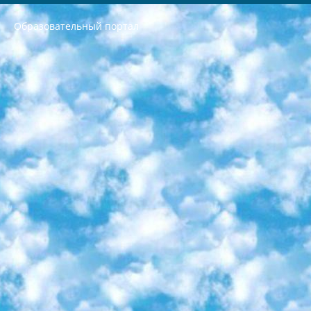
Образовательный портал
РЕСПУБЛИКА УЗБЕКИСТАН МИНИСТРЕРСТВО ДОШКОЛЬНОГО И ШКОЛЬНОГО ОБРАЗОВАНИЯ КОМАНДА в общеобразовательных учреждениях в 2023-2024 учебном году организация и проведение итоговой государственной аттестации обучающихся о Министра дошкольного и школьного образования Республики Узбекистан от 4 марта 2008 года (постановлением Минюста от 20 марта 2008 года № 1778 государственной регистрации) «Итоговое состояние учащихся общего среднего образования на основании положения об утверждении положения об аттестации общего среднего образования выпускной экзамен студентов в образовательных учреждениях в 2023-2024 учебном году В целях организации и прохождения аттестации приказываю: 1. Следующее: перечень предметов, по которым будет проводиться итоговая государственная аттестация и экзамен формы перевода согласно приложению 1; сертификаты международного образца, оценивающие уровень владения иностранными языками перечень согласно приложению 2; 2. Педагогический при специализированных образовательных учреждениях. научно-практический центр квалификации и международной оценки (Д.Давидова) 2024 г. До 25 марта: задания по предметам, по которым будет проводиться итоговая аттестация разработка и утверждение технических условий; итоговая аттестация на основании разработанного предметного задания разработка вопросов по предметам (устно и письменно), экзамен передача; общеобразовательные средние школы и специальные учебные заведения учащиеся выпускных классов школ и интернатов в агентской системе подготовка базы данных экзаменационных материалов и критериев оценки; перевод базы экзаменационных материалов на все языки обучения подать в Республиканский образовательный центр для изготовления; варианты экзаменов на основе разработанных контрольных материалов пусть будут поставлены задачи формирования. 3. Республиканский образовательный центр (Ш.Худайкулов) до 5 апреля 2024 года. до: база данных предоставленных экзаменационных материалов на все языки обучения перевод и экспертиза; для слепых, слабовидящих, глухих, слабослышащих и умственно отсталых детей учащиеся выпускных классов специализированных школ и школ-интернатов база данных экзаменационных материалов на всех преподаваемых языках подготовка критериев оценки; специализированные школы для умственно отсталых детей и технологии для учащихся выпускных классов школ-интернатов разработка соответствующих рекомендаций и критериев проведения ЕГЭ по естествознанию давать задания. 4. Педагогический при специализированных образовательных учреждениях. Научно-практический центр навыков и международной оценки (Д.Давидова), Республика образовательный центр (Худайкулов Ш.) итоговый государственный аттестационный экзамен ориентирован на творческое и логическое мышление при подготовке базы материалов учитывать введение заданий. 5. Следует отметить, что: сертификат государственного образца о знании общеобразовательного предмета и как минимум национальный уровень B1 по предметам на иностранных языках, указанным в Приложении 2. или международно признанный сертификат эквивалентного уровня студенты, изучающие определенный предмет, освобождаются от экзамена; по соответствующим предметам запланирована итоговая государственная аттестация за день до дня, путем жеребьевки Рабочей группой (в письменной форме по предметам, проводимым в форме) из числа сформированных вариантов выбрано 2 варианта; 2 выбранных варианта экзамена анонсированы на официальном сайте министерства и все выпускники по всей стране на основе этих вариантов проводит итоговую государственную аттестацию. 6. Государственное образование учащихся средних общеобразовательных учреждений. знания в соответствии с квалификационными требованиями, которые необходимо приобрести на основании стандартов итоговый (выпускной) контроль для 9 и 11 классов в целях тестирования Экзамены (далее – экзамены) состоят из предметов, перечисленных в приложении 1. будет сделано. 7. Экзамены пройдут с 26 мая по 15 июня 2024 г. (кроме науки физического воспитания). 8. Физическая для учащихся 9 классов общесредних образовательных учреждений. Экзамены по предмету «Образование, квалификация медицина» 1-6 мая 2024 года. сотрудники перевести под присмотр (с отклонениями в физическом или умственном развитии) специализированная школа для детей, школы-интернаты и со сколиозом школы-интернаты санаторного типа для больных детей исключены). 9. Он был слепым, слабовидящим и имел нарушения опорно-двигательного аппарата. экзамены в специализированных школах и интернатах для детей должны проводиться исходя из требований, предъявляемых к общеобразовательным учреждениям (физкультура кроме науки). 10. Специализированная школа для глухих и слабослышащих детей. и экзамены в интернатах и быть реализован в виде письменного теста по математике. 11. Специальность для умственно отсталых детей. Для 9 класса Родной язык и литературное письмо Государственный язык (язык обучения – узбекский). для неклассов) написано Математическое письмо Письменная/устная история Узбекистана Физическое воспитание практично Итоговый контроль Для 11 класса Написание родного языка и литературы (эссе) Математическое письмо Узбекский язык (обучение на узбекском языке) не посещающее общее среднее образование для учреждений)/Образовательное учреждение выбор письменный и устный Иностранный язык письменный/устный Письменная/устная история Узбекистана *По выбору студента:  Химия  Физика  Основы государственного права  География 10 бесплатных образовательных ресурсов - Мы составили подборку онлайн-проектов с интерактивными упражнениями, видеолекциями и статьями. Они помогут вам обрести новые и освежить старые знания бесплатно. 1. «ИНТУИТ» Старейшая образовательная площадка Рунета. Здесь вы найдёте сотни текстовых и видеокурсов на десятки различных тем — от программирования до психологии. Многие курсы подготовлены российскими университетами и крупными международными компаниями вроде Intel и Microsoft. Самостоятельное обучение бесплатное, но желающие могут оплатить услуги персональных наставников. 2. «Смартия» знакомит с актуальными профессиями и подсказывает, как им обучаться. Выбрав заинтересовавшую вас специальность — SMM-специалист, фотограф, веб-дизайнер или другую, — увидите список необходимых для неё умений. Чтобы вы могли освоить их самостоятельно, для каждого умения площадка отображает подборку ссылок на учебные материалы. Хотя «Смартия» ориентируется на русскоязычную аудиторию, часть контента всё же доступна только на английском. 3. «Лекторий Физтеха» Проект Московского физико-технического института (Физтеха). С его помощью вы можете смотреть онлайн серии лекций, записанные на видео в этом вузе. В числе доступных предметов — физика, биология, химия, информационные технологии и другие. К некоторым лекциям администрация ресурса прилагает готовые конспекты, которые можно скачивать в PDF-формате. 4. ITMOcourses Онлайн-площадка Санкт-Петербургского национального исследовательского университета информационных технологий, механики и оптики (ИТМО). Ресурс предоставляет свободный доступ к курсам, разработанным в этом вузе. Каталог материалов разбит на четыре категории: «Оптические системы и технологии», «Приборостроение и робототехника», «Информационные технологии» и «Биотехнологии». Курсы состоят из видеолекций, интерактивных демонстраций и заданий. 5. «КиберЛенинка» Электронная научная библиотека открытого доступа. Каталог площадки регулярно обрастает текстами статей из различных научных изданий. Сгруппированные по журналам и рубрикам публикации можно читать онлайн или скачивать целиком в PDF-формате. Проект нацелен на популяризацию науки за счёт открытого доступа к качественной информации. 6. «ПостНаука» На этом ресурсе публикуют подборки видеолекций, составленные экспертами из разных отраслей и объединённые общими темами. Среди них, к примеру, есть серии «Биоинформатика и геномика», «Культура средневековой Скандинавии» и Cinema Studies о теории кино. Каждая подборка лекций — логически связанная история, рассказанная экспертом от первого лица. Кроме того, на сайте появляются научно-образовательные статьи и тесты на разные темы. 7. «Newочём» Команда проекта «Newочём» отбирает самые интересные тексты из англоязычных СМИ и переводит те из них, за которые голосуют участники сообщества «ВКонтакте». По большей части это научно-популярные статьи. Редакторы придумывают лишь заголовки, в остальном содержание переводов соответствует оригиналам. Полные тексты можно читать прямо в социальной сети. 8. InternetUrok Онлайн-база материалов по основным дисциплинам школьной программы. Информация на сайте структурирована по классам, предметам и темам (урокам). Каждый урок состоит из видеолекций и конспектов. Есть также интерактивные тренажёры и тесты для закрепления пройденного материала. Даже если вы давно окончили школу, возможность повторить программу старших классов всегда может пригодиться. 9. Edutainme Ещё один ресурс об образовании. В отличие от Newtonew, как мне кажется, Edutainme больше ориентируется на представителей индустрии: педагогов, предпринимателей, разработчиков образовательных проектов. Но и любой, кто просто стремится к саморазвитию, найдёт на сайте много полезного и интересного для себя. Например, информацию о новых курсах и образовательных сервисах. 10. Newtonew Онлайн-медиа об образовании и обучении в широком смысле. Авторы Newtonew пишут об инструментах, заведениях, тактиках и стратегиях, которые помогают учить других и получать новые знания самостоятельно. На этой площадке вы найдёте новости, обзоры, аналитические мат