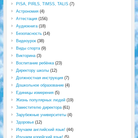
PISA, PIRLS, TIMSS, TALIS
(7)
Астрономия
(4)
Аттестация
(156)
Аудиокнига
(18)
Безопасность
(14)
Видеоурок
(38)
Виды спорта
(9)
Викторина
(3)
Воспитание ребёнка
(23)
Директору школы
(12)
Должностная инструкция
(7)
Дошкольное образование
(4)
Единицы измерения
(5)
Жизнь популярных людей
(19)
Заместителю директора
(61)
Зарубежные университеты
(4)
Здоровье
(12)
Изучаем английский язык!
(44)
Изучаем корейский язык!
(5)