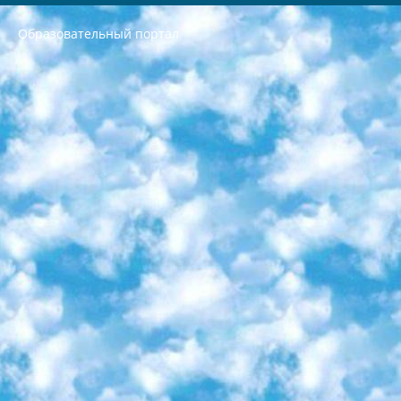
Образовательный портал
РЕСПУБЛИКА УЗБЕКИСТАН МИНИСТРЕРСТВО ДОШКОЛЬНОГО И ШКОЛЬНОГО ОБРАЗОВАНИЯ КОМАНДА в общеобразовательных учреждениях в 2023-2024 учебном году организация и проведение итоговой государственной аттестации обучающихся о Министра дошкольного и школьного образования Республики Узбекистан от 4 марта 2008 года (постановлением Минюста от 20 марта 2008 года № 1778 государственной регистрации) «Итоговое состояние учащихся общего среднего образования на основании положения об утверждении положения об аттестации общего среднего образования выпускной экзамен студентов в образовательных учреждениях в 2023-2024 учебном году В целях организации и прохождения аттестации приказываю: 1. Следующее: перечень предметов, по которым будет проводиться итоговая государственная аттестация и экзамен формы перевода согласно приложению 1; сертификаты международного образца, оценивающие уровень владения иностранными языками перечень согласно приложению 2; 2. Педагогический при специализированных образовательных учреждениях. научно-практический центр квалификации и международной оценки (Д.Давидова) 2024 г. До 25 марта: задания по предметам, по которым будет проводиться итоговая аттестация разработка и утверждение технических условий; итоговая аттестация на основании разработанного предметного задания разработка вопросов по предметам (устно и письменно), экзамен передача; общеобразовательные средние школы и специальные учебные заведения учащиеся выпускных классов школ и интернатов в агентской системе подготовка базы данных экзаменационных материалов и критериев оценки; перевод базы экзаменационных материалов на все языки обучения подать в Республиканский образовательный центр для изготовления; варианты экзаменов на основе разработанных контрольных материалов пусть будут поставлены задачи формирования. 3. Республиканский образовательный центр (Ш.Худайкулов) до 5 апреля 2024 года. до: база данных предоставленных экзаменационных материалов на все языки обучения перевод и экспертиза; для слепых, слабовидящих, глухих, слабослышащих и умственно отсталых детей учащиеся выпускных классов специализированных школ и школ-интернатов база данных экзаменационных материалов на всех преподаваемых языках подготовка критериев оценки; специализированные школы для умственно отсталых детей и технологии для учащихся выпускных классов школ-интернатов разработка соответствующих рекомендаций и критериев проведения ЕГЭ по естествознанию давать задания. 4. Педагогический при специализированных образовательных учреждениях. Научно-практический центр навыков и международной оценки (Д.Давидова), Республика образовательный центр (Худайкулов Ш.) итоговый государственный аттестационный экзамен ориентирован на творческое и логическое мышление при подготовке базы материалов учитывать введение заданий. 5. Следует отметить, что: сертификат государственного образца о знании общеобразовательного предмета и как минимум национальный уровень B1 по предметам на иностранных языках, указанным в Приложении 2. или международно признанный сертификат эквивалентного уровня студенты, изучающие определенный предмет, освобождаются от экзамена; по соответствующим предметам запланирована итоговая государственная аттестация за день до дня, путем жеребьевки Рабочей группой (в письменной форме по предметам, проводимым в форме) из числа сформированных вариантов выбрано 2 варианта; 2 выбранных варианта экзамена анонсированы на официальном сайте министерства и все выпускники по всей стране на основе этих вариантов проводит итоговую государственную аттестацию. 6. Государственное образование учащихся средних общеобразовательных учреждений. знания в соответствии с квалификационными требованиями, которые необходимо приобрести на основании стандартов итоговый (выпускной) контроль для 9 и 11 классов в целях тестирования Экзамены (далее – экзамены) состоят из предметов, перечисленных в приложении 1. будет сделано. 7. Экзамены пройдут с 26 мая по 15 июня 2024 г. (кроме науки физического воспитания). 8. Физическая для учащихся 9 классов общесредних образовательных учреждений. Экзамены по предмету «Образование, квалификация медицина» 1-6 мая 2024 года. сотрудники перевести под присмотр (с отклонениями в физическом или умственном развитии) специализированная школа для детей, школы-интернаты и со сколиозом школы-интернаты санаторного типа для больных детей исключены). 9. Он был слепым, слабовидящим и имел нарушения опорно-двигательного аппарата. экзамены в специализированных школах и интернатах для детей должны проводиться исходя из требований, предъявляемых к общеобразовательным учреждениям (физкультура кроме науки). 10. Специализированная школа для глухих и слабослышащих детей. и экзамены в интернатах и быть реализован в виде письменного теста по математике. 11. Специальность для умственно отсталых детей. Для 9 класса Родной язык и литературное письмо Государственный язык (язык обучения – узбекский). для неклассов) написано Математическое письмо Письменная/устная история Узбекистана Физическое воспитание практично Итоговый контроль Для 11 класса Написание родного языка и литературы (эссе) Математическое письмо Узбекский язык (обучение на узбекском языке) не посещающее общее среднее образование для учреждений)/Образовательное учреждение выбор письменный и устный Иностранный язык письменный/устный Письменная/устная история Узбекистана *По выбору студента:  Химия  Физика  Основы государственного права  География 10 бесплатных образовательных ресурсов - Мы составили подборку онлайн-проектов с интерактивными упражнениями, видеолекциями и статьями. Они помогут вам обрести новые и освежить старые знания бесплатно. 1. «ИНТУИТ» Старейшая образовательная площадка Рунета. Здесь вы найдёте сотни текстовых и видеокурсов на десятки различных тем — от программирования до психологии. Многие курсы подготовлены российскими университетами и крупными международными компаниями вроде Intel и Microsoft. Самостоятельное обучение бесплатное, но желающие могут оплатить услуги персональных наставников. 2. «Смартия» знакомит с актуальными профессиями и подсказывает, как им обучаться. Выбрав заинтересовавшую вас специальность — SMM-специалист, фотограф, веб-дизайнер или другую, — увидите список необходимых для неё умений. Чтобы вы могли освоить их самостоятельно, для каждого умения площадка отображает подборку ссылок на учебные материалы. Хотя «Смартия» ориентируется на русскоязычную аудиторию, часть контента всё же доступна только на английском. 3. «Лекторий Физтеха» Проект Московского физико-технического института (Физтеха). С его помощью вы можете смотреть онлайн серии лекций, записанные на видео в этом вузе. В числе доступных предметов — физика, биология, химия, информационные технологии и другие. К некоторым лекциям администрация ресурса прилагает готовые конспекты, которые можно скачивать в PDF-формате. 4. ITMOcourses Онлайн-площадка Санкт-Петербургского национального исследовательского университета информационных технологий, механики и оптики (ИТМО). Ресурс предоставляет свободный доступ к курсам, разработанным в этом вузе. Каталог материалов разбит на четыре категории: «Оптические системы и технологии», «Приборостроение и робототехника», «Информационные технологии» и «Биотехнологии». Курсы состоят из видеолекций, интерактивных демонстраций и заданий. 5. «КиберЛенинка» Электронная научная библиотека открытого доступа. Каталог площадки регулярно обрастает текстами статей из различных научных изданий. Сгруппированные по журналам и рубрикам публикации можно читать онлайн или скачивать целиком в PDF-формате. Проект нацелен на популяризацию науки за счёт открытого доступа к качественной информации. 6. «ПостНаука» На этом ресурсе публикуют подборки видеолекций, составленные экспертами из разных отраслей и объединённые общими темами. Среди них, к примеру, есть серии «Биоинформатика и геномика», «Культура средневековой Скандинавии» и Cinema Studies о теории кино. Каждая подборка лекций — логически связанная история, рассказанная экспертом от первого лица. Кроме того, на сайте появляются научно-образовательные статьи и тесты на разные темы. 7. «Newочём» Команда проекта «Newочём» отбирает самые интересные тексты из англоязычных СМИ и переводит те из них, за которые голосуют участники сообщества «ВКонтакте». По большей части это научно-популярные статьи. Редакторы придумывают лишь заголовки, в остальном содержание переводов соответствует оригиналам. Полные тексты можно читать прямо в социальной сети. 8. InternetUrok Онлайн-база материалов по основным дисциплинам школьной программы. Информация на сайте структурирована по классам, предметам и темам (урокам). Каждый урок состоит из видеолекций и конспектов. Есть также интерактивные тренажёры и тесты для закрепления пройденного материала. Даже если вы давно окончили школу, возможность повторить программу старших классов всегда может пригодиться. 9. Edutainme Ещё один ресурс об образовании. В отличие от Newtonew, как мне кажется, Edutainme больше ориентируется на представителей индустрии: педагогов, предпринимателей, разработчиков образовательных проектов. Но и любой, кто просто стремится к саморазвитию, найдёт на сайте много полезного и интересного для себя. Например, информацию о новых курсах и образовательных сервисах. 10. Newtonew Онлайн-медиа об образовании и обучении в широком смысле. Авторы Newtonew пишут об инструментах, заведениях, тактиках и стратегиях, которые помогают учить других и получать новые знания самостоятельно. На этой площадке вы найдёте новости, обзоры, аналитические мат