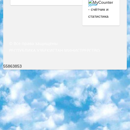
© Все права защищены
РЕСПУБЛИКА УЗБЕКИСТАН МИНИСТРЕРСТВО ДОШКОЛЬНОГО И ШКОЛЬНОГО ОБРАЗОВАНИЯ КОМАНДА в общеобразовательных учреждениях в 2023-2024 учебном году организация и проведение итоговой государственной аттестации обучающихся о Министра дошкольного и школьного образования Республики Узбекистан от 4 марта 2008 года (постановлением Минюста от 20 марта 2008 года № 1778 государственной регистрации) «Итоговое состояние учащихся общего среднего образования на основании положения об утверждении положения об аттестации общего среднего образования выпускной экзамен студентов в образовательных учреждениях в 2023-2024 учебном году В целях организации и прохождения аттестации приказываю: 1. Следующее: перечень предметов, по которым будет проводиться итоговая государственная аттестация и экзамен формы перевода согласно приложению 1; сертификаты международного образца, оценивающие уровень владения иностранными языками перечень согласно приложению 2; 2. Педагогический при специализированных образовательных учреждениях. научно-практический центр квалификации и международной оценки (Д.Давидова) 2024 г. До 25 марта: задания по предметам, по которым будет проводиться итоговая аттестация разработка и утверждение технических условий; итоговая аттестация на основании разработанного предметного задания разработка вопросов по предметам (устно и письменно), экзамен передача; общеобразовательные средние школы и специальные учебные заведения учащиеся выпускных классов школ и интернатов в агентской системе подготовка базы данных экзаменационных материалов и критериев оценки; перевод базы экзаменационных материалов на все языки обучения подать в Республиканский образовательный центр для изготовления; варианты экзаменов на основе разработанных контрольных материалов пусть будут поставлены задачи формирования. 3. Республиканский образовательный центр (Ш.Худайкулов) до 5 апреля 2024 года. до: база данных предоставленных экзаменационных материалов на все языки обучения перевод и экспертиза; для слепых, слабовидящих, глухих, слабослышащих и умственно отсталых детей учащиеся выпускных классов специализированных школ и школ-интернатов база данных экзаменационных материалов на всех преподаваемых языках подготовка критериев оценки; специализированные школы для умственно отсталых детей и технологии для учащихся выпускных классов школ-интернатов разработка соответствующих рекомендаций и критериев проведения ЕГЭ по естествознанию давать задания. 4. Педагогический при специализированных образовательных учреждениях. Научно-практический центр навыков и международной оценки (Д.Давидова), Республика образовательный центр (Худайкулов Ш.) итоговый государственный аттестационный экзамен ориентирован на творческое и логическое мышление при подготовке базы материалов учитывать введение заданий. 5. Следует отметить, что: сертификат государственного образца о знании общеобразовательного предмета и как минимум национальный уровень B1 по предметам на иностранных языках, указанным в Приложении 2. или международно признанный сертификат эквивалентного уровня студенты, изучающие определенный предмет, освобождаются от экзамена; по соответствующим предметам запланирована итоговая государственная аттестация за день до дня, путем жеребьевки Рабочей группой (в письменной форме по предметам, проводимым в форме) из числа сформированных вариантов выбрано 2 варианта; 2 выбранных варианта экзамена анонсированы на официальном сайте министерства и все выпускники по всей стране на основе этих вариантов проводит итоговую государственную аттестацию. 6. Государственное образование учащихся средних общеобразовательных учреждений. знания в соответствии с квалификационными требованиями, которые необходимо приобрести на основании стандартов итоговый (выпускной) контроль для 9 и 11 классов в целях тестирования Экзамены (далее – экзамены) состоят из предметов, перечисленных в приложении 1. будет сделано. 7. Экзамены пройдут с 26 мая по 15 июня 2024 г. (кроме науки физического воспитания). 8. Физическая для учащихся 9 классов общесредних образовательных учреждений. Экзамены по предмету «Образование, квалификация медицина» 1-6 мая 2024 года. сотрудники перевести под присмотр (с отклонениями в физическом или умственном развитии) специализированная школа для детей, школы-интернаты и со сколиозом школы-интернаты санаторного типа для больных детей исключены). 9. Он был слепым, слабовидящим и имел нарушения опорно-двигательного аппарата. экзамены в специализированных школах и интернатах для детей должны проводиться исходя из требований, предъявляемых к общеобразовательным учреждениям (физкультура кроме науки). 10. Специализированная школа для глухих и слабослышащих детей. и экзамены в интернатах и быть реализован в виде письменного теста по математике. 11. Специальность для умственно отсталых детей. Для 9 класса Родной язык и литературное письмо Государственный язык (язык обучения – узбекский). для неклассов) написано Математическое письмо Письменная/устная история Узбекистана Физическое воспитание практично Итоговый контроль Для 11 класса Написание родного языка и литературы (эссе) Математическое письмо Узбекский язык (обучение на узбекском языке) не посещающее общее среднее образование для учреждений)/Образовательное учреждение выбор письменный и устный Иностранный язык письменный/устный Письменная/устная история Узбекистана *По выбору студента:  Химия  Физика  Основы государственного права  География 10 бесплатных образовательных ресурсов - Мы составили подборку онлайн-проектов с интерактивными упражнениями, видеолекциями и статьями. Они помогут вам обрести новые и освежить старые знания бесплатно. 1. «ИНТУИТ» Старейшая образовательная площадка Рунета. Здесь вы найдёте сотни текстовых и видеокурсов на десятки различных тем — от программирования до психологии. Многие курсы подготовлены российскими университетами и крупными международными компаниями вроде Intel и Microsoft. Самостоятельное обучение бесплатное, но желающие могут оплатить услуги персональных наставников. 2. «Смартия» знакомит с актуальными профессиями и подсказывает, как им обучаться. Выбрав заинтересовавшую вас специальность — SMM-специалист, фотограф, веб-дизайнер или другую, — увидите список необходимых для неё умений. Чтобы вы могли освоить их самостоятельно, для каждого умения площадка отображает подборку ссылок на учебные материалы. Хотя «Смартия» ориентируется на русскоязычную аудиторию, часть контента всё же доступна только на английском. 3. «Лекторий Физтеха» Проект Московского физико-технического института (Физтеха). С его помощью вы можете смотреть онлайн серии лекций, записанные на видео в этом вузе. В числе доступных предметов — физика, биология, химия, информационные технологии и другие. К некоторым лекциям администрация ресурса прилагает готовые конспекты, которые можно скачивать в PDF-формате. 4. ITMOcourses Онлайн-площадка Санкт-Петербургского национального исследовательского университета информационных технологий, механики и оптики (ИТМО). Ресурс предоставляет свободный доступ к курсам, разработанным в этом вузе. Каталог материалов разбит на четыре категории: «Оптические системы и технологии», «Приборостроение и робототехника», «Информационные технологии» и «Биотехнологии». Курсы состоят из видеолекций, интерактивных демонстраций и заданий. 5. «КиберЛенинка» Электронная научная библиотека открытого доступа. Каталог площадки регулярно обрастает текстами статей из различных научных изданий. Сгруппированные по журналам и рубрикам публикации можно читать онлайн или скачивать целиком в PDF-формате. Проект нацелен на популяризацию науки за счёт открытого доступа к качественной информации. 6. «ПостНаука» На этом ресурсе публикуют подборки видеолекций, составленные экспертами из разных отраслей и объединённые общими темами. Среди них, к примеру, есть серии «Биоинформатика и геномика», «Культура средневековой Скандинавии» и Cinema Studies о теории кино. Каждая подборка лекций — логически связанная история, рассказанная экспертом от первого лица. Кроме того, на сайте появляются научно-образовательные статьи и тесты на разные темы. 7. «Newочём» Команда проекта «Newочём» отбирает самые интересные тексты из англоязычных СМИ и переводит те из них, за которые голосуют участники сообщества «ВКонтакте». По большей части это научно-популярные статьи. Редакторы придумывают лишь заголовки, в остальном содержание переводов соответствует оригиналам. Полные тексты можно читать прямо в социальной сети. 8. InternetUrok Онлайн-база материалов по основным дисциплинам школьной программы. Информация на сайте структурирована по классам, предметам и темам (урокам). Каждый урок состоит из видеолекций и конспектов. Есть также интерактивные тренажёры и тесты для закрепления пройденного материала. Даже если вы давно окончили школу, возможность повторить программу старших классов всегда может пригодиться. 9. Edutainme Ещё один ресурс об образовании. В отличие от Newtonew, как мне кажется, Edutainme больше ориентируется на представителей индустрии: педагогов, предпринимателей, разработчиков образовательных проектов. Но и любой, кто просто стремится к саморазвитию, найдёт на сайте много полезного и интересного для себя. Например, информацию о новых курсах и образовательных сервисах. 10. Newtonew Онлайн-медиа об образовании и обучении в широком смысле. Авторы Newtonew пишут об инструментах, заведениях, тактиках и стратегиях, которые помогают учить других и получать новые знания самостоятельно. На этой площадке вы найдёте новости, обзоры, аналитические мате
55863853