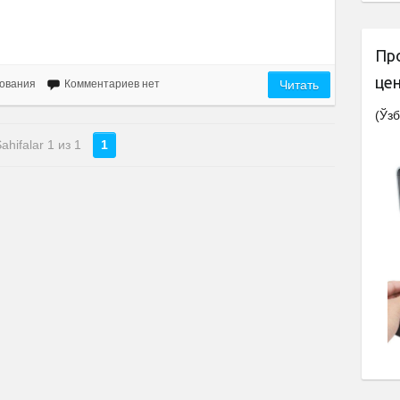
Пр
це
ования
Комментариев нет
Читать
(Ўзб
ahifalar 1 из 1
1