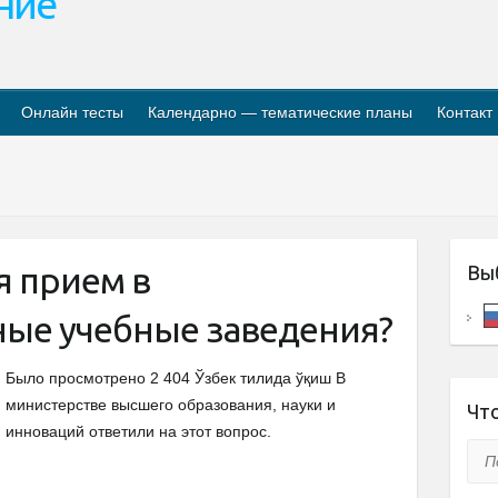
ание
Онлайн тесты
Календарно — тематические планы
Контакт
я прием в
Вы
ые учебные заведения?
Было просмотрено 2 404 Ўзбек тилида ўқиш В
министерстве высшего образования, науки и
Что
инноваций ответили на этот вопрос.
Пои