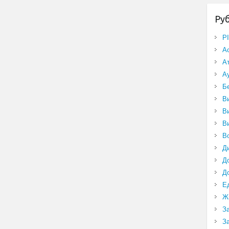
Ру
P
А
А
А
Б
В
В
В
В
Д
Д
Д
Е
Ж
З
З