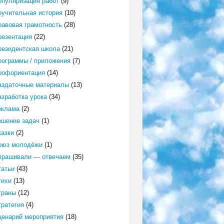
опуляризация работ
(9)
оучительная история
(10)
равовая грамотность
(28)
резентация
(22)
резидентская школа
(21)
рограммы / приложения
(7)
рофориентация
(14)
аздаточные материалы
(13)
азработка урока
(34)
еклама
(2)
ешение задач
(1)
казки
(2)
оюз молодёжи
(1)
прашивали — отвечаем
(35)
татьи
(43)
тихи
(13)
траны
(12)
тратегия
(4)
ценарий мероприятия
(18)