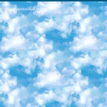
Образовательный портал
РЕСПУБЛИКА УЗБЕКИСТАН МИНИСТРЕРСТВО ДОШКОЛЬНОГО И ШКОЛЬНОГО ОБРАЗОВАНИЯ КОМАНДА в общеобразовательных учреждениях в 2023-2024 учебном году организация и проведение итоговой государственной аттестации обучающихся о Министра дошкольного и школьного образования Республики Узбекистан от 4 марта 2008 года (постановлением Минюста от 20 марта 2008 года № 1778 государственной регистрации) «Итоговое состояние учащихся общего среднего образования на основании положения об утверждении положения об аттестации общего среднего образования выпускной экзамен студентов в образовательных учреждениях в 2023-2024 учебном году В целях организации и прохождения аттестации приказываю: 1. Следующее: перечень предметов, по которым будет проводиться итоговая государственная аттестация и экзамен формы перевода согласно приложению 1; сертификаты международного образца, оценивающие уровень владения иностранными языками перечень согласно приложению 2; 2. Педагогический при специализированных образовательных учреждениях. научно-практический центр квалификации и международной оценки (Д.Давидова) 2024 г. До 25 марта: задания по предметам, по которым будет проводиться итоговая аттестация разработка и утверждение технических условий; итоговая аттестация на основании разработанного предметного задания разработка вопросов по предметам (устно и письменно), экзамен передача; общеобразовательные средние школы и специальные учебные заведения учащиеся выпускных классов школ и интернатов в агентской системе подготовка базы данных экзаменационных материалов и критериев оценки; перевод базы экзаменационных материалов на все языки обучения подать в Республиканский образовательный центр для изготовления; варианты экзаменов на основе разработанных контрольных материалов пусть будут поставлены задачи формирования. 3. Республиканский образовательный центр (Ш.Худайкулов) до 5 апреля 2024 года. до: база данных предоставленных экзаменационных материалов на все языки обучения перевод и экспертиза; для слепых, слабовидящих, глухих, слабослышащих и умственно отсталых детей учащиеся выпускных классов специализированных школ и школ-интернатов база данных экзаменационных материалов на всех преподаваемых языках подготовка критериев оценки; специализированные школы для умственно отсталых детей и технологии для учащихся выпускных классов школ-интернатов разработка соответствующих рекомендаций и критериев проведения ЕГЭ по естествознанию давать задания. 4. Педагогический при специализированных образовательных учреждениях. Научно-практический центр навыков и международной оценки (Д.Давидова), Республика образовательный центр (Худайкулов Ш.) итоговый государственный аттестационный экзамен ориентирован на творческое и логическое мышление при подготовке базы материалов учитывать введение заданий. 5. Следует отметить, что: сертификат государственного образца о знании общеобразовательного предмета и как минимум национальный уровень B1 по предметам на иностранных языках, указанным в Приложении 2. или международно признанный сертификат эквивалентного уровня студенты, изучающие определенный предмет, освобождаются от экзамена; по соответствующим предметам запланирована итоговая государственная аттестация за день до дня, путем жеребьевки Рабочей группой (в письменной форме по предметам, проводимым в форме) из числа сформированных вариантов выбрано 2 варианта; 2 выбранных варианта экзамена анонсированы на официальном сайте министерства и все выпускники по всей стране на основе этих вариантов проводит итоговую государственную аттестацию. 6. Государственное образование учащихся средних общеобразовательных учреждений. знания в соответствии с квалификационными требованиями, которые необходимо приобрести на основании стандартов итоговый (выпускной) контроль для 9 и 11 классов в целях тестирования Экзамены (далее – экзамены) состоят из предметов, перечисленных в приложении 1. будет сделано. 7. Экзамены пройдут с 26 мая по 15 июня 2024 г. (кроме науки физического воспитания). 8. Физическая для учащихся 9 классов общесредних образовательных учреждений. Экзамены по предмету «Образование, квалификация медицина» 1-6 мая 2024 года. сотрудники перевести под присмотр (с отклонениями в физическом или умственном развитии) специализированная школа для детей, школы-интернаты и со сколиозом школы-интернаты санаторного типа для больных детей исключены). 9. Он был слепым, слабовидящим и имел нарушения опорно-двигательного аппарата. экзамены в специализированных школах и интернатах для детей должны проводиться исходя из требований, предъявляемых к общеобразовательным учреждениям (физкультура кроме науки). 10. Специализированная школа для глухих и слабослышащих детей. и экзамены в интернатах и быть реализован в виде письменного теста по математике. 11. Специальность для умственно отсталых детей. Для 9 класса Родной язык и литературное письмо Государственный язык (язык обучения – узбекский). для неклассов) написано Математическое письмо Письменная/устная история Узбекистана Физическое воспитание практично Итоговый контроль Для 11 класса Написание родного языка и литературы (эссе) Математическое письмо Узбекский язык (обучение на узбекском языке) не посещающее общее среднее образование для учреждений)/Образовательное учреждение выбор письменный и устный Иностранный язык письменный/устный Письменная/устная история Узбекистана *По выбору студента:  Химия  Физика  Основы государственного права  География 10 бесплатных образовательных ресурсов - Мы составили подборку онлайн-проектов с интерактивными упражнениями, видеолекциями и статьями. Они помогут вам обрести новые и освежить старые знания бесплатно. 1. «ИНТУИТ» Старейшая образовательная площадка Рунета. Здесь вы найдёте сотни текстовых и видеокурсов на десятки различных тем — от программирования до психологии. Многие курсы подготовлены российскими университетами и крупными международными компаниями вроде Intel и Microsoft. Самостоятельное обучение бесплатное, но желающие могут оплатить услуги персональных наставников. 2. «Смартия» знакомит с актуальными профессиями и подсказывает, как им обучаться. Выбрав заинтересовавшую вас специальность — SMM-специалист, фотограф, веб-дизайнер или другую, — увидите список необходимых для неё умений. Чтобы вы могли освоить их самостоятельно, для каждого умения площадка отображает подборку ссылок на учебные материалы. Хотя «Смартия» ориентируется на русскоязычную аудиторию, часть контента всё же доступна только на английском. 3. «Лекторий Физтеха» Проект Московского физико-технического института (Физтеха). С его помощью вы можете смотреть онлайн серии лекций, записанные на видео в этом вузе. В числе доступных предметов — физика, биология, химия, информационные технологии и другие. К некоторым лекциям администрация ресурса прилагает готовые конспекты, которые можно скачивать в PDF-формате. 4. ITMOcourses Онлайн-площадка Санкт-Петербургского национального исследовательского университета информационных технологий, механики и оптики (ИТМО). Ресурс предоставляет свободный доступ к курсам, разработанным в этом вузе. Каталог материалов разбит на четыре категории: «Оптические системы и технологии», «Приборостроение и робототехника», «Информационные технологии» и «Биотехнологии». Курсы состоят из видеолекций, интерактивных демонстраций и заданий. 5. «КиберЛенинка» Электронная научная библиотека открытого доступа. Каталог площадки регулярно обрастает текстами статей из различных научных изданий. Сгруппированные по журналам и рубрикам публикации можно читать онлайн или скачивать целиком в PDF-формате. Проект нацелен на популяризацию науки за счёт открытого доступа к качественной информации. 6. «ПостНаука» На этом ресурсе публикуют подборки видеолекций, составленные экспертами из разных отраслей и объединённые общими темами. Среди них, к примеру, есть серии «Биоинформатика и геномика», «Культура средневековой Скандинавии» и Cinema Studies о теории кино. Каждая подборка лекций — логически связанная история, рассказанная экспертом от первого лица. Кроме того, на сайте появляются научно-образовательные статьи и тесты на разные темы. 7. «Newочём» Команда проекта «Newочём» отбирает самые интересные тексты из англоязычных СМИ и переводит те из них, за которые голосуют участники сообщества «ВКонтакте». По большей части это научно-популярные статьи. Редакторы придумывают лишь заголовки, в остальном содержание переводов соответствует оригиналам. Полные тексты можно читать прямо в социальной сети. 8. InternetUrok Онлайн-база материалов по основным дисциплинам школьной программы. Информация на сайте структурирована по классам, предметам и темам (урокам). Каждый урок состоит из видеолекций и конспектов. Есть также интерактивные тренажёры и тесты для закрепления пройденного материала. Даже если вы давно окончили школу, возможность повторить программу старших классов всегда может пригодиться. 9. Edutainme Ещё один ресурс об образовании. В отличие от Newtonew, как мне кажется, Edutainme больше ориентируется на представителей индустрии: педагогов, предпринимателей, разработчиков образовательных проектов. Но и любой, кто просто стремится к саморазвитию, найдёт на сайте много полезного и интересного для себя. Например, информацию о новых курсах и образовательных сервисах. 10. Newtonew Онлайн-медиа об образовании и обучении в широком смысле. Авторы Newtonew пишут об инструментах, заведениях, тактиках и стратегиях, которые помогают учить других и получать новые знания самостоятельно. На этой площадке вы найдёте новости, обзоры, аналитические мат