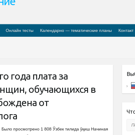
ание
Онлайн тесты
Календарно — тематические планы
Контакт
о года плата за
Вы
енщин, обучающихся в
обождена от
Что
лога
Пои
Было просмотрено 1 808 Ўзбек тилида ўқиш Начиная