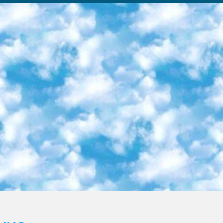
ка образовательный центр (Худайкулов Ш.) итоговый государственный аттестационный экзамен ориентирован на творческое и логическое мышление при подготовке базы материалов учитывать введение заданий. 5. Следует отметить, что: сертификат государственного образца о знании общеобразовательного предмета и как минимум национальный уровень B1 по предметам на иностранных языках, указанным в Приложении 2. или международно признанный сертификат эквивалентного уровня студенты, изучающие определенный предмет, освобождаются от экзамена; по соответствующим предметам запланирована итоговая государственная аттестация за день до дня, путем жеребьевки Рабочей группой (в письменной форме по предметам, проводимым в форме) из числа сформированных вариантов выбрано 2 варианта; 2 выбранных варианта экзамена анонсированы на официальном сайте министерства и все выпускники по всей стране на основе этих вариантов проводит итоговую государственную аттестацию. 6. Государственное образование учащихся средних общеобразовательных учреждений. знания в соответствии с квалификационными требованиями, которые необходимо приобрести на основании стандартов итоговый (выпускной) контроль для 9 и 11 классов в целях тестирования Экзамены (далее – экзамены) состоят из предметов, перечисленных в приложении 1. будет сделано. 7. Экзамены пройдут с 26 мая по 15 июня 2024 г. (кроме науки физического воспитания). 8. Физическая для учащихся 9 классов общесредних образовательных учреждений. Экзамены по предмету «Образование, квалификация медицина» 1-6 мая 2024 года. сотрудники перевести под присмотр (с отклонениями в физическом или умственном развитии) специализированная школа для детей, школы-интернаты и со сколиозом школы-интернаты санаторного типа для больных детей исключены). 9. Он был слепым, слабовидящим и имел нарушения опорно-двигательного аппарата. экзамены в специализированных школах и интернатах для детей должны проводиться исходя из требований, предъявляемых к общеобразовательным учреждениям (физкультура кроме науки). 10. Специализированная школа для глухих и слабослышащих детей. и экзамены в интернатах и быть реализован в виде письменного теста по математике. 11. Специальность для умственно отсталых детей. Для 9 класса Родной язык и литературное письмо Государственный язык (язык обучения – узбекский). для неклассов) написано Математическое письмо Письменная/устная история Узбекистана Физическое воспитание практично Итоговый контроль Для 11 класса Написание родного языка и литературы (эссе) Математическое письмо Узбекский язык (обучение на узбекском языке) не посещающее общее среднее образование для учреждений)/Образовательное учреждение выбор письменный и устный Иностранный язык письменный/устный Письменная/устная история Узбекистана *По выбору студента:  Химия  Физика  Основы государственного права  География 10 бесплатных образовательных ресурсов - Мы составили подборку онлайн-проектов с интерактивными упражнениями, видеолекциями и статьями. Они помогут вам обрести новые и освежить старые знания бесплатно. 1. «ИНТУИТ» Старейшая образовательная площадка Рунета. Здесь вы найдёте сотни текстовых и видеокурсов на десятки различных тем — от программирования до психологии. Многие курсы подготовлены российскими университетами и крупными международными компаниями вроде Intel и Microsoft. Самостоятельное обучение бесплатное, но желающие могут оплатить услуги персональных наставников. 2. «Смартия» знакомит с актуальными профессиями и подсказывает, как им обучаться. Выбрав заинтересовавшую вас специальность — SMM-специалист, фотограф, веб-дизайнер или другую, — увидите список необходимых для неё умений. Чтобы вы могли освоить их самостоятельно, для каждого умения площадка отображает подборку ссылок на учебные материалы. Хотя «Смартия» ориентируется на русскоязычную аудиторию, часть контента всё же доступна только на английском. 3. «Лекторий Физтеха» Проект Московского физико-технического института (Физтеха). С его помощью вы можете смотреть онлайн серии лекций, записанные на видео в этом вузе. В числе доступных предметов — физика, биология, химия, информационные технологии и другие. К некоторым лекциям администрация ресурса прилагает готовые конспекты, которые можно скачивать в PDF-формате. 4. ITMOcourses Онлайн-площадка Санкт-Петербургского национального исследовательского университета информационных технологий, механики и оптики (ИТМО). Ресурс предоставляет свободный доступ к курсам, разработанным в этом вузе. Каталог материалов разбит на четыре категории: «Оптические системы и технологии», «Приборостроение и робототехника», «Информационные технологии» и «Биотехнологии». Курсы состоят из видеолекций, интерактивных демонстраций и заданий. 5. «КиберЛенинка» Электронная научная библиот