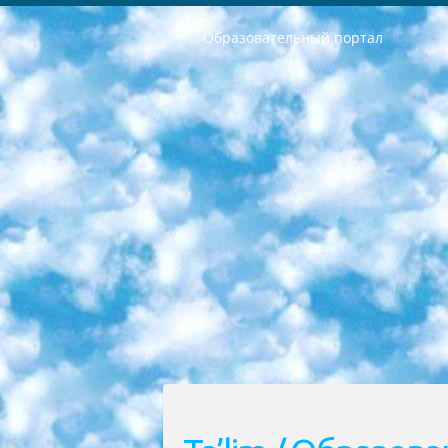
Образовательный портал
РЕСПУБЛИКА УЗБЕКИСТАН МИНИСТРЕРСТВО ДОШКОЛЬНОГО И ШКОЛЬНОГО ОБРАЗОВАНИЯ КОМАНДА в общеобразовательных учреждениях в 2023-2024 учебном году организация и проведение итоговой государственной аттестации обучающихся о Министра дошкольного и школьного образования Республики Узбекистан от 4 марта 2008 года (постановлением Минюста от 20 марта 2008 года № 1778 государственной регистрации) «Итоговое состояние учащихся общего среднего образования на основании положения об утверждении положения об аттестации общего среднего образования выпускной экзамен студентов в образовательных учреждениях в 2023-2024 учебном году В целях организации и прохождения аттестации приказываю: 1. Следующее: перечень предметов, по которым будет проводиться итоговая государственная аттестация и экзамен формы перевода согласно приложению 1; сертификаты международного образца, оценивающие уровень владения иностранными языками перечень согласно приложению 2; 2. Педагогический при специализированных образовательных учреждениях. научно-практический центр квалификации и международной оценки (Д.Давидова) 2024 г. До 25 марта: задания по предметам, по которым будет проводиться итоговая аттестация разработка и утверждение технических условий; итоговая аттестация на основании разработанного предметного задания разработка вопросов по предметам (устно и письменно), экзамен передача; общеобразовательные средние школы и специальные учебные заведения учащиеся выпускных классов школ и интернатов в агентской системе подготовка базы данных экзаменационных материалов и критериев оценки; перевод базы экзаменационных материалов на все языки обучения подать в Республиканский образовательный центр для изготовления; варианты экзаменов на основе разработанных контрольных материалов пусть будут поставлены задачи формирования. 3. Республиканский образовательный центр (Ш.Худайкулов) до 5 апреля 2024 года. до: база данных предоставленных экзаменационных материалов на все языки обучения перевод и экспертиза; для слепых, слабовидящих, глухих, слабослышащих и умственно отсталых детей учащиеся выпускных классов специализированных школ и школ-интернатов база данных экзаменационных материалов на всех преподаваемых языках подготовка критериев оценки; специализированные школы для умственно отсталых детей и технологии для учащихся выпускных классов школ-интернатов разработка соответствующих рекомендаций и критериев проведения ЕГЭ по естествознанию давать задания. 4. Педагогический при специализированных образовательных учреждениях. Научно-практический центр навыков и международной оценки (Д.Давидова), Республи