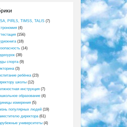
брики
ISA, PIRLS, TIMSS, TALIS
(7)
строномия
(4)
ттестация
(156)
удиокнига
(18)
езопасность
(14)
идеоурок
(38)
иды спорта
(9)
икторина
(3)
оспитание ребёнка
(23)
иректору школы
(12)
олжностная инструкция
(7)
ошкольное образование
(4)
диницы измерения
(5)
изнь популярных людей
(19)
аместителю директора
(61)
арубежные университеты
(4)