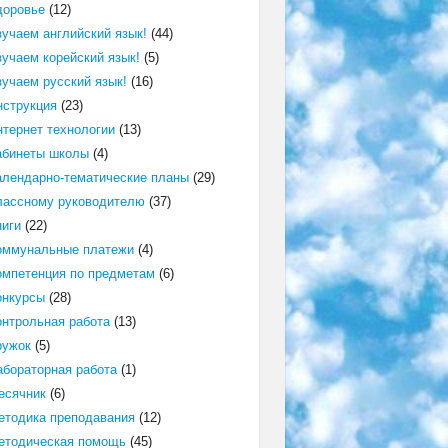
доровье
(12)
зучаем английский язык!
(44)
зучаем корейский язык!
(5)
зучаем русский язык!
(16)
нструкция
(23)
нтернет технологии
(13)
абинеты школы
(4)
алендарно-тематические планы
(29)
лассному руководителю
(37)
ниги
(22)
оммунальные платежи
(4)
омпетенция по предметам
(6)
онкурсы
(28)
онтрольная работа
(13)
ружок
(5)
абораторная работа
(1)
есячник
(6)
етодика преподавания
(12)
етодическая помощь
(45)