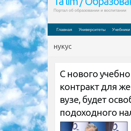
Ta’lim / Образов
Портал об образовании и воспитании
Главная
Университеты
Учебники
нукус
С нового учебног
контракт для ж
вузе, будет осв
подоходного на