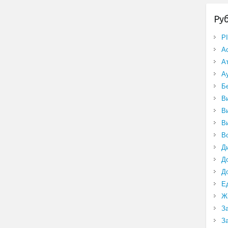
Ру
P
А
А
А
Б
В
В
В
В
Д
Д
Д
Е
Ж
З
З