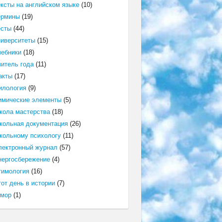
ексты на английском языке
(10)
ермины
(19)
есты
(44)
ниверситеты
(15)
чебники
(18)
читель года
(11)
акты
(17)
илология
(9)
имические элементы
(5)
кола мастерства
(18)
кольная документация
(26)
кольному психологу
(11)
лектронный журнал
(57)
нергосбережение
(4)
тимология
(16)
от день в истории
(7)
мор
(1)