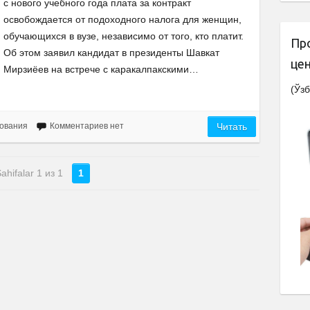
с нового учебного года плата за контракт
освобождается от подоходного налога для женщин,
обучающихся в вузе, независимо от того, кто платит.
Пр
Об этом заявил кандидат в президенты Шавкат
це
Мирзиёев на встрече с каракалпакскими…
(Ўзб
ования
Комментариев нет
Читать
ahifalar 1 из 1
1