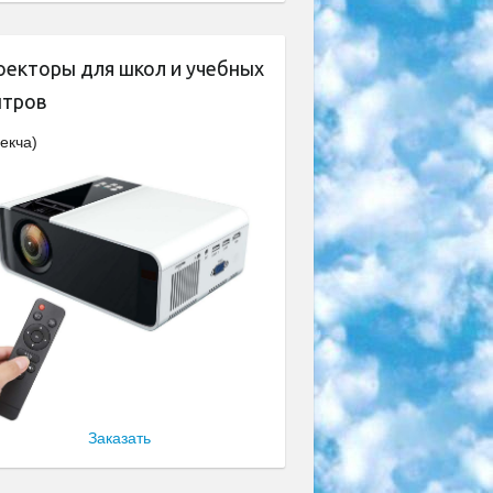
оекторы для школ и учебных
нтров
екча)
Заказать