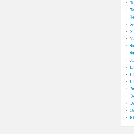
Т
Т
Т
У
У
У
Ф
Ф
Х
Ш
Ш
Ш
Э
Э
Э
Эт
Ю