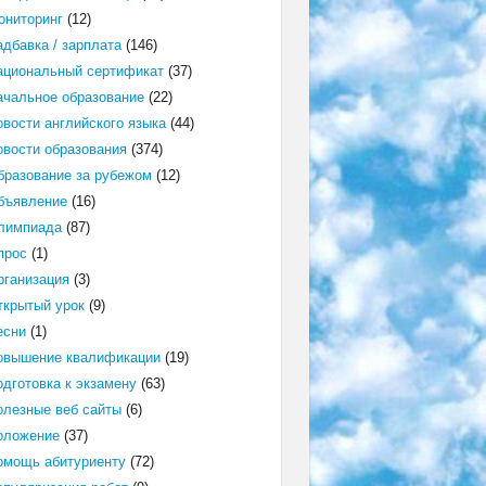
ониторинг
(12)
адбавка / зарплата
(146)
ациональный сертификат
(37)
ачальное образование
(22)
овости английского языка
(44)
овости образования
(374)
бразование за рубежом
(12)
бъявление
(16)
лимпиада
(87)
прос
(1)
рганизация
(3)
ткрытый урок
(9)
есни
(1)
овышение квалификации
(19)
одготовка к экзамену
(63)
олезные веб сайты
(6)
оложение
(37)
омощь абитуриенту
(72)