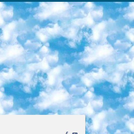
ека открытого доступа. Каталог площадки регулярно обрастает текстами статей из различных научных изданий. Сгруппированные по журналам и рубрикам публикации можно читать онлайн или скачивать целиком в PDF-формате. Проект нацелен на популяризацию науки за счёт открытого доступа к качественной информации. 6. «ПостНаука» На этом ресурсе публикуют подборки видеолекций, составленные экспертами из разных отраслей и объединённые общими темами. Среди них, к примеру, есть серии «Биоинформатика и геномика», «Культура средневековой Скандинавии» и Cinema Studies о теории кино. Каждая подборка лекций — логически связанная история, рассказанная экспертом от первого лица. Кроме того, на сайте появляются научно-образовательные статьи и тесты на разные темы. 7. «Newочём» Команда проекта «Newочём» отбирает самые интересные тексты из англоязычных СМИ и переводит те из них, за которые голосуют участники сообщества «ВКонтакте». По большей части это научно-популярные статьи. Редакторы придумывают лишь заголовки, в остальном содержание переводов соответствует оригиналам. Полные тексты можно читать прямо в социальной сети. 8. InternetUrok Онлайн-база материалов по основным дисциплинам школьной программы. Информация на сайте структурирована по классам, предметам и темам (урокам). Каждый урок состоит из видеолекций и конспектов. Есть также интерактивные тренажёры и тесты для закрепления пройденного материала. Даже если вы давно окончили школу, возможность повторить программу старших классов всегда может пригодиться. 9. Edutainme Ещё один ресурс об образовании. В отличие от Newtonew, как мне кажется, Edutainme больше ориентируется на представителей индустрии: педагогов, предпринимателей, разработчиков образовательных проектов. Но и любой, кто просто стремится к саморазвитию, найдёт на сайте много полезного и интересного для себя. Например, информацию о новых курсах и образовательных сервисах. 10. Newtonew Онлайн-медиа об образовании и обучении в широком смысле. Авторы Newtonew пишут об инструментах, заведениях, тактиках и стратегиях, которые помогают учить других и получать новые знания самостоятельно. На этой площадке вы найдёте новости, обзоры, аналитические мат