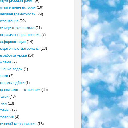
опуляризация работ
(9)
оучительная история
(10)
равовая грамотность
(29)
резентация
(22)
резидентская школа
(21)
рограммы / приложения
(7)
рофориентация
(14)
аздаточные материалы
(13)
азработка урока
(34)
еклама
(2)
ешение задач
(1)
казки
(2)
оюз молодёжи
(1)
прашивали — отвечаем
(35)
татьи
(43)
тихи
(13)
траны
(12)
тратегия
(4)
ценарий мероприятия
(18)