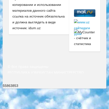
копировании и использовании
материалов данного сайта
ссылка на источник обязательна
и должна выглядеть в виде
источник: idum.uz
© Все права защищены
РЕСПУБЛИКА УЗБЕКИСТАН МИНИСТРЕРСТВО ДОШКОЛЬНОГО И ШКОЛЬНОГО ОБРАЗОВАНИЯ КОМАНДА в общеобразовательных учреждениях в 2023-2024 учебном году организация и проведение итоговой государственной аттестации обучающихся о Министра дошкольного и школьного образования Республики Узбекистан от 4 марта 2008 года (постановлением Минюста от 20 марта 2008 года № 1778 государственной регистрации) «Итоговое состояние учащихся общего среднего образования на основании положения об утверждении положения об аттестации общего среднего образования выпускной экзамен студентов в образовательных учреждениях в 2023-2024 учебном году В целях организации и прохождения аттестации приказываю: 1. Следующее: перечень предметов, по которым будет проводиться итоговая государственная аттестация и экзамен формы перевода согласно приложению 1; сертификаты международного образца, оценивающие уровень владения иностранными языками перечень согласно приложению 2; 2. Педагогический при специализированных образовательных учреждениях. научно-практический центр квалификации и международной оценки (Д.Давидова) 2024 г. До 25 марта: задания по предметам, по которым будет проводиться итоговая аттестация разработка и утверждение технических условий; итоговая аттестация на основании разработанного предметного задания разработка вопросов по предметам (устно и письменно), экзамен передача; общеобразовательные средние школы и специальные учебные заведения учащиеся выпускных классов школ и интернатов в агентской системе подготовка базы данных экзаменационных материалов и критериев оценки; перевод базы экзаменационных материалов на все языки обучения подать в Республиканский образовательный центр для изготовления; варианты экзаменов на основе разработанных контрольных материалов пусть будут поставлены задачи формирования. 3. Республиканский образовательный центр (Ш.Худайкулов) до 5 апреля 2024 года. до: база данных предоставленных экзаменационных материалов на все языки обучения перевод и экспертиза; для слепых, слабовидящих, глухих, слабослышащих и умственно отсталых детей учащиеся выпускных классов специализированных школ и школ-интернатов база данных экзаменационных материалов на всех преподаваемых языках подготовка критериев оценки; специализированные школы для умственно отсталых детей и технологии для учащихся выпускных классов школ-интернатов разработка соответствующих рекомендаций и критериев проведения ЕГЭ по естествознанию давать задания. 4. Педагогический при специализированных образовательных учреждениях. Научно-практический центр навыков и международной оценки (Д.Давидова), Республика образовательный центр (Худайкулов Ш.) итоговый государственный аттестационный экзамен ориентирован на творческое и логическое мышление при подготовке базы материалов учитывать введение заданий. 5. Следует отметить, что: сертификат государственного образца о знании общеобразовательного предмета и как минимум национальный уровень B1 по предметам на иностранных языках, указанным в Приложении 2. или международно признанный сертификат эквивалентного уровня студенты, изучающие определенный предмет, освобождаются от экзамена; по соответствующим предметам запланирована итоговая государственная аттестация за день до дня, путем жеребьевки Рабочей группой (в письменной форме по предметам, проводимым в форме) из числа сформированных вариантов выбрано 2 варианта; 2 выбранных варианта экзамена анонсированы на официальном сайте министерства и все выпускники по всей стране на основе этих вариантов проводит итоговую государственную аттестацию. 6. Государственное образование учащихся средних общеобразовательных учреждений. знания в соответствии с квалификационными требованиями, которые необходимо приобрести на основании стандартов итоговый (выпускной) контроль для 9 и 11 классов в целях тестирования Экзамены (далее – экзамены) состоят из предметов, перечисленных в приложении 1. будет сделано. 7. Экзамены пройдут с 26 мая по 15 июня 2024 г. (кроме науки физического воспитания). 8. Физическая для учащихся 9 классов общесредних образовательных учреждений. Экзамены по предмету «Образование, квалификация медицина» 1-6 мая 2024 года. сотрудники перевести под присмотр (с отклонениями в физическом или умственном развитии) специализированная школа для детей, школы-интернаты и со сколиозом школы-интернаты санаторного типа для больных детей исключены). 9. Он был слепым, слабовидящим и имел нарушения опорно-двигательного аппарата. экзамены в специализированных школах и интернатах для детей должны проводиться исходя из требований, предъявляемых к общеобразовательным учреждениям (физкультура кроме науки). 10. Специализированная школа для глухих и слабослышащих детей. и экзамены в интернатах и быть реализован в виде письменного теста по математике. 11. Специальность для умственно отсталых детей. Для 9 класса Родной язык и литературное письмо Государственный язык (язык обучения – узбекский). для неклассов) написано Математическое письмо Письменная/устная история Узбекистана Физическое воспитание практично Итоговый контроль Для 11 класса Написание родного языка и литературы (эссе) Математическое письмо Узбекский язык (обучение на узбекском языке) не посещающее общее среднее образование для учреждений)/Образовательное учреждение выбор письменный и устный Иностранный язык письменный/устный Письменная/устная история Узбекистана *По выбору студента:  Химия  Физика  Основы государственного права  География 10 бесплатных образовательных ресурсов - Мы составили подборку онлайн-проектов с интерактивными упражнениями, видеолекциями и статьями. Они помогут вам обрести новые и освежить старые знания бесплатно. 1. «ИНТУИТ» Старейшая образовательная площадка Рунета. Здесь вы найдёте сотни текстовых и видеокурсов на десятки различных тем — от программирования до психологии. Многие курсы подготовлены российскими университетами и крупными международными компаниями вроде Intel и Microsoft. Самостоятельное обучение бесплатное, но желающие могут оплатить услуги персональных наставников. 2. «Смартия» знакомит с актуальными профессиями и подсказывает, как им обучаться. Выбрав заинтересовавшую вас специальность — SMM-специалист, фотограф, веб-дизайнер или другую, — увидите список необходимых для неё умений. Чтобы вы могли освоить их самостоятельно, для каждого умения площадка отображает подборку ссылок на учебные материалы. Хотя «Смартия» ориентируется на русскоязычную аудиторию, часть контента всё же доступна только на английском. 3. «Лекторий Физтеха» Проект Московского физико-технического института (Физтеха). С его помощью вы можете смотреть онлайн серии лекций, записанные на видео в этом вузе. В числе доступных предметов — физика, биология, химия, информационные технологии и другие. К некоторым лекциям администрация ресурса прилагает готовые конспекты, которые можно скачивать в PDF-формате. 4. ITMOcourses Онлайн-площадка Санкт-Петербургского национального исследовательского университета информационных технологий, механики и оптики (ИТМО). Ресурс предоставляет свободный доступ к курсам, разработанным в этом вузе. Каталог материалов разбит на четыре категории: «Оптические системы и технологии», «Приборостроение и робототехника», «Информационные технологии» и «Биотехнологии». Курсы состоят из видеолекций, интерактивных демонстраций и заданий. 5. «КиберЛенинка» Электронная научная библиотека открытого доступа. Каталог площадки регулярно обрастает текстами статей из различных научных изданий. Сгруппированные по журналам и рубрикам публикации можно читать онлайн или скачивать целиком в PDF-формате. Проект нацелен на популяризацию науки за счёт открытого доступа к качественной информации. 6. «ПостНаука» На этом ресурсе публикуют подборки видеолекций, составленные экспертами из разных отраслей и объединённые общими темами. Среди них, к примеру, есть серии «Биоинформатика и геномика», «Культура средневековой Скандинавии» и Cinema Studies о теории кино. Каждая подборка лекций — логически связанная история, рассказанная экспертом от первого лица. Кроме того, на сайте появляются научно-образовательные статьи и тесты на разные темы. 7. «Newочём» Команда проекта «Newочём» отбирает самые интересные тексты из англоязычных СМИ и переводит те из них, за которые голосуют участники сообщества «ВКонтакте». По большей части это научно-популярные статьи. Редакторы придумывают лишь заголовки, в остальном содержание переводов соответствует оригиналам. Полные тексты можно читать прямо в социальной сети. 8. InternetUrok Онлайн-база материалов по основным дисциплинам школьной программы. Информация на сайте структурирована по классам, предметам и темам (урокам). Каждый урок состоит из видеолекций и конспектов. Есть также интерактивные тренажёры и тесты для закрепления пройденного материала. Даже если вы давно окончили школу, возможность повторить программу старших классов всегда может пригодиться. 9. Edutainme Ещё один ресурс об образовании. В отличие от Newtonew, как мне кажется, Edutainme больше ориентируется на представителей индустрии: педагогов, предпринимателей, разработчиков образовательных проектов. Но и любой, кто просто стремится к саморазвитию, найдёт на сайте много полезного и интересного для себя. Например, информацию о новых курсах и образовательных сервисах. 10. Newtonew Онлайн-медиа об образовании и обучении в широком смысле. Авторы Newtonew пишут об инструментах, заведениях, тактиках и стратегиях, которые помогают учить других и получать новые знания самостоятельно. На этой площадке вы найдёте новости, обзоры, аналитические мате
55863853