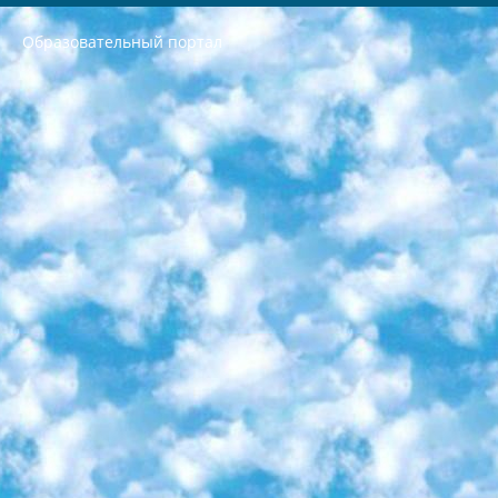
Образовательный портал
РЕСПУБЛИКА УЗБЕКИСТАН МИНИСТРЕРСТВО ДОШКОЛЬНОГО И ШКОЛЬНОГО ОБРАЗОВАНИЯ КОМАНДА в общеобразовательных учреждениях в 2023-2024 учебном году организация и проведение итоговой государственной аттестации обучающихся о Министра дошкольного и школьного образования Республики Узбекистан от 4 марта 2008 года (постановлением Минюста от 20 марта 2008 года № 1778 государственной регистрации) «Итоговое состояние учащихся общего среднего образования на основании положения об утверждении положения об аттестации общего среднего образования выпускной экзамен студентов в образовательных учреждениях в 2023-2024 учебном году В целях организации и прохождения аттестации приказываю: 1. Следующее: перечень предметов, по которым будет проводиться итоговая государственная аттестация и экзамен формы перевода согласно приложению 1; сертификаты международного образца, оценивающие уровень владения иностранными языками перечень согласно приложению 2; 2. Педагогический при специализированных образовательных учреждениях. научно-практический центр квалификации и международной оценки (Д.Давидова) 2024 г. До 25 марта: задания по предметам, по которым будет проводиться итоговая аттестация разработка и утверждение технических условий; итоговая аттестация на основании разработанного предметного задания разработка вопросов по предметам (устно и письменно), экзамен передача; общеобразовательные средние школы и специальные учебные заведения учащиеся выпускных классов школ и интернатов в агентской системе подготовка базы данных экзаменационных материалов и критериев оценки; перевод базы экзаменационных материалов на все языки обучения подать в Республиканский образовательный центр для изготовления; варианты экзаменов на основе разработанных контрольных материалов пусть будут поставлены задачи формирования. 3. Республиканский образовательный центр (Ш.Худайкулов) до 5 апреля 2024 года. до: база данных предоставленных экзаменационных материалов на все языки обучения перевод и экспертиза; для слепых, слабовидящих, глухих, слабослышащих и умственно отсталых детей учащиеся выпускных классов специализированных школ и школ-интернатов база данных экзаменационных материалов на всех преподаваемых языках подготовка критериев оценки; специализированные школы для умственно отсталых детей и технологии для учащихся выпускных классов школ-интернатов разработка соответствующих рекомендаций и критериев проведения ЕГЭ по естествознанию давать задания. 4. Педагогический при специализированных образовательных учреждениях. Научно-практический центр навыков и международной оценки (Д.Давидова), Республика образовательный центр (Худайкулов Ш.) итоговый государственный аттестационный экзамен ориентирован на творческое и логическое мышление при подготовке базы материалов учитывать введение заданий. 5. Следует отметить, что: сертификат государственного образца о знании общеобразовательного предмета и как минимум национальный уровень B1 по предметам на иностранных языках, указанным в Приложении 2. или международно признанный сертификат эквивалентного уровня студенты, изучающие определенный предмет, освобождаются от экзамена; по соответствующим предметам запланирована итоговая государственная аттестация за день до дня, путем жеребьевки Рабочей группой (в письменной форме по предметам, проводимым в форме) из числа сформированных вариантов выбрано 2 варианта; 2 выбранных варианта экзамена анонсированы на официальном сайте министерства и все выпускники по всей стране на основе этих вариантов проводит итоговую государственную аттестацию. 6. Государственное образование учащихся средних общеобразовательных учреждений. знания в соответствии с квалификационными требованиями, которые необходимо приобрести на основании стандартов итоговый (выпускной) контроль для 9 и 11 классов в целях тестирования Экзамены (далее – экзамены) состоят из предметов, перечисленных в приложении 1. будет сделано. 7. Экзамены пройдут с 26 мая по 15 июня 2024 г. (кроме науки физического воспитания). 8. Физическая для учащихся 9 классов общесредних образовательных учреждений. Экзамены по предмету «Образование, квалификация медицина» 1-6 мая 2024 года. сотрудники перевести под присмотр (с отклонениями в физическом или умственном развитии) специализированная школа для детей, школы-интернаты и со сколиозом школы-интернаты санаторного типа для больных детей исключены). 9. Он был слепым, слабовидящим и имел нарушения опорно-двигательного аппарата. экзамены в специализированных школах и интернатах для детей должны проводиться исходя из требований, предъявляемых к общеобразовательным учреждениям (физкультура кроме науки). 10. Специализированная школа для глухих и слабослышащих детей. и экзамены в интернатах и быть реализован в виде письменного теста по математике. 11. Специальность для умственно отсталых детей. Для 9 класса Родной язык и литературное письмо Государственный язык (язык обучения – узбекский). для неклассов) написано Математическое письмо Письменная/устная история Узбекистана Физическое воспитание практично Итоговый контроль Для 11 класса Написание родного языка и литературы (эссе) Математическое письмо Узбекский язык (обучение на узбекском языке) не посещающее общее среднее образование для учреждений)/Образовательное учреждение выбор письменный и устный Иностранный язык письменный/устный Письменная/устная история Узбекистана *По выбору студента:  Химия  Физика  Основы государственного права  География 10 бесплатных образовательных ресурсов - Мы составили подборку онлайн-проектов с интерактивными упражнениями, видеолекциями и статьями. Они помогут вам обрести новые и освежить старые знания бесплатно. 1. «ИНТУИТ» Старейшая образовательная площадка Рунета. Здесь вы найдёте сотни текстовых и видеокурсов на десятки различных тем — от программирования до психологии. Многие курсы подготовлены российскими университетами и крупными международными компаниями вроде Intel и Microsoft. Самостоятельное обучение бесплатное, но желающие могут оплатить услуги персональных наставников. 2. «Смартия» знакомит с актуальными профессиями и подсказывает, как им обучаться. Выбрав заинтересовавшую вас специальность — SMM-специалист, фотограф, веб-дизайнер или другую, — увидите список необходимых для неё умений. Чтобы вы могли освоить их самостоятельно, для каждого умения площадка отображает подборку ссылок на учебные материалы. Хотя «Смартия» ориентируется на русскоязычную аудиторию, часть контента всё же доступна только на английском. 3. «Лекторий Физтеха» Проект Московского физико-технического института (Физтеха). С его помощью вы можете смотреть онлайн серии лекций, записанные на видео в этом вузе. В числе доступных предметов — физика, биология, химия, информационные технологии и другие. К некоторым лекциям администрация ресурса прилагает готовые конспекты, которые можно скачивать в PDF-формате. 4. ITMOcourses Онлайн-площадка Санкт-Петербургского национального исследовательского университета информационных технологий, механики и оптики (ИТМО). Ресурс предоставляет свободный доступ к курсам, разработанным в этом вузе. Каталог материалов разбит на четыре категории: «Оптические системы и технологии», «Приборостроение и робототехника», «Информационные технологии» и «Биотехнологии». Курсы состоят из видеолекций, интерактивных демонстраций и заданий. 5. «КиберЛенинка» Электронная научная библиотека открытого доступа. Каталог площадки регулярно обрастает текстами статей из различных научных изданий. Сгруппированные по журналам и рубрикам публикации можно читать онлайн или скачивать целиком в PDF-формате. Проект нацелен на популяризацию науки за счёт открытого доступа к качественной информации. 6. «ПостНаука» На этом ресурсе публикуют подборки видеолекций, составленные экспертами из разных отраслей и объединённые общими темами. Среди них, к примеру, есть серии «Биоинформатика и геномика», «Культура средневековой Скандинавии» и Cinema Studies о теории кино. Каждая подборка лекций — логически связанная история, рассказанная экспертом от первого лица. Кроме того, на сайте появляются научно-образовательные статьи и тесты на разные темы. 7. «Newочём» Команда проекта «Newочём» отбирает самые интересные тексты из англоязычных СМИ и переводит те из них, за которые голосуют участники сообщества «ВКонтакте». По большей части это научно-популярные статьи. Редакторы придумывают лишь заголовки, в остальном содержание переводов соответствует оригиналам. Полные тексты можно читать прямо в социальной сети. 8. InternetUrok Онлайн-база материалов по основным дисциплинам школьной программы. Информация на сайте структурирована по классам, предметам и темам (урокам). Каждый урок состоит из видеолекций и конспектов. Есть также интерактивные тренажёры и тесты для закрепления пройденного материала. Даже если вы давно окончили школу, возможность повторить программу старших классов всегда может пригодиться. 9. Edutainme Ещё один ресурс об образовании. В отличие от Newtonew, как мне кажется, Edutainme больше ориентируется на представителей индустрии: педагогов, предпринимателей, разработчиков образовательных проектов. Но и любой, кто просто стремится к саморазвитию, найдёт на сайте много полезного и интересного для себя. Например, информацию о новых курсах и образовательных сервисах. 10. Newtonew Онлайн-медиа об образовании и обучении в широком смысле. Авторы Newtonew пишут об инструментах, заведениях, тактиках и стратегиях, которые помогают учить других и получать новые знания самостоятельно. На этой площадке вы найдёте новости, обзоры, аналитические мат