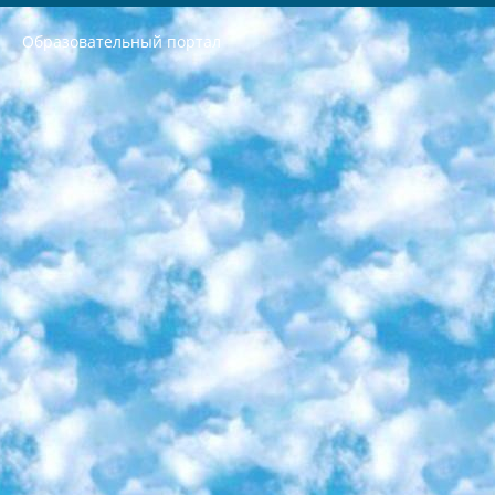
Образовательный портал
РЕСПУБЛИКА УЗБЕКИСТАН МИНИСТРЕРСТВО ДОШКОЛЬНОГО И ШКОЛЬНОГО ОБРАЗОВАНИЯ КОМАНДА в общеобразовательных учреждениях в 2023-2024 учебном году организация и проведение итоговой государственной аттестации обучающихся о Министра дошкольного и школьного образования Республики Узбекистан от 4 марта 2008 года (постановлением Минюста от 20 марта 2008 года № 1778 государственной регистрации) «Итоговое состояние учащихся общего среднего образования на основании положения об утверждении положения об аттестации общего среднего образования выпускной экзамен студентов в образовательных учреждениях в 2023-2024 учебном году В целях организации и прохождения аттестации приказываю: 1. Следующее: перечень предметов, по которым будет проводиться итоговая государственная аттестация и экзамен формы перевода согласно приложению 1; сертификаты международного образца, оценивающие уровень владения иностранными языками перечень согласно приложению 2; 2. Педагогический при специализированных образовательных учреждениях. научно-практический центр квалификации и международной оценки (Д.Давидова) 2024 г. До 25 марта: задания по предметам, по которым будет проводиться итоговая аттестация разработка и утверждение технических условий; итоговая аттестация на основании разработанного предметного задания разработка вопросов по предметам (устно и письменно), экзамен передача; общеобразовательные средние школы и специальные учебные заведения учащиеся выпускных классов школ и интернатов в агентской системе подготовка базы данных экзаменационных материалов и критериев оценки; перевод базы экзаменационных материалов на все языки обучения подать в Республиканский образовательный центр для изготовления; варианты экзаменов на основе разработанных контрольных материалов пусть будут поставлены задачи формирования. 3. Республиканский образовательный центр (Ш.Худайкулов) до 5 апреля 2024 года. до: база данных предоставленных экзаменационных материалов на все языки обучения перевод и экспертиза; для слепых, слабовидящих, глухих, слабослышащих и умственно отсталых детей учащиеся выпускных классов специализированных школ и школ-интернатов база данных экзаменационных материалов на всех преподаваемых языках подготовка критериев оценки; специализированные школы для умственно отсталых детей и технологии для учащихся выпускных классов школ-интернатов разработка соответствующих рекомендаций и критериев проведения ЕГЭ по естествознанию давать задания. 4. Педагогический при специализированных образовательных учреждениях. Научно-практический центр навыков и международной оценки (Д.Давидова), Республика образовательный центр (Худайкулов Ш.) итоговый государственный аттестационный экзамен ориентирован на творческое и логическое мышление при подготовке базы материалов учитывать введение заданий. 5. Следует отметить, что: сертификат государственного образца о знании общеобразовательного предмета и как минимум национальный уровень B1 по предметам на иностранных языках, указанным в Приложении 2. или международно признанный сертификат эквивалентного уровня студенты, изучающие определенный предмет, освобождаются от экзамена; по соответствующим предметам запланирована итоговая государственная аттестация за день до дня, путем жеребьевки Рабочей группой (в письменной форме по предметам, проводимым в форме) из числа сформированных вариантов выбрано 2 варианта; 2 выбранных варианта экзамена анонсированы на официальном сайте министерства и все выпускники по всей стране на основе этих вариантов проводит итоговую государственную аттестацию. 6. Государственное образование учащихся средних общеобразовательных учреждений. знания в соответствии с квалификационными требованиями, которые необходимо приобрести на основании стандартов итоговый (выпускной) контроль для 9 и 11 классов в целях тестирования Экзамены (далее – экзамены) состоят из предметов, перечисленных в приложении 1. будет сделано. 7. Экзамены пройдут с 26 мая по 15 июня 2024 г. (кроме науки физического воспитания). 8. Физическая для учащихся 9 классов общесредних образовательных учреждений. Экзамены по предмету «Образование, квалификация медицина» 1-6 мая 2024 года. сотрудники перевести под присмотр (с отклонениями в физическом или умственном развитии) специализированная школа для детей, школы-интернаты и со сколиозом школы-интернаты санаторного типа для больных детей исключены). 9. Он был слепым, слабовидящим и имел нарушения опорно-двигательного аппарата. экзамены в специализированных школах и интернатах для детей должны проводиться исходя из требований, предъявляемых к общеобразовательным учреждениям (физкультура кроме науки). 10. Специализированная школа для глухих и слабослышащих детей. и экзамены в интернатах и быть реализован в виде письменного теста по математике. 11. Специальность для умственно отсталых детей. Для 9 класса Родной язык и литературное письмо Государственный язык (язык обучения – узбекский). для неклассов) написано Математическое письмо Письменная/устная история Узбекистана Физическое воспитание практично Итоговый контроль Для 11 класса Написание родного языка и литературы (эссе) Математическое письмо Узбекский язык (обучение на узбекском языке) не посещающее общее среднее образование для учреждений)/Образовательное учреждение выбор письменный и устный Иностранный язык письменный/устный Письменная/устная история Узбекистана *По выбору студента:  Химия  Физика  Основы государственного права  География 10 бесплатных образовательных ресурсов - Мы составили подборку онлайн-проектов с интерактивными упражнениями, видеолекциями и статьями. Они помогут вам обрести новые и освежить старые знания бесплатно. 1. «ИНТУИТ» Старейшая образовательная площадка Рунета. Здесь вы найдёте сотни текстовых и видеокурсов на десятки различных тем — от программирования до психологии. Многие курсы подготовлены российскими университетами и крупными международными компаниями вроде Intel и Microsoft. Самостоятельное обучение бесплатное, но желающие могут оплатить услуги персональных наставников. 2. «Смартия» знакомит с актуальными профессиями и подсказывает, как им обучаться. Выбрав заинтересовавшую вас специальность — SMM-специалист, фотограф, веб-дизайнер или другую, — увидите список необходимых для неё умений. Чтобы вы могли освоить их самостоятельно, для каждого умения площадка отображает подборку ссылок на учебные материалы. Хотя «Смартия» ориентируется на русскоязычную аудиторию, часть контента всё же доступна только на английском. 3. «Лекторий Физтеха» Проект Московского физико-технического института (Физтеха). С его помощью вы можете смотреть онлайн серии лекций, записанные на видео в этом вузе. В числе доступных предметов — физика, биология, химия, информационные технологии и другие. К некоторым лекциям администрация ресурса прилагает готовые конспекты, которые можно скачивать в PDF-формате. 4. ITMOcourses Онлайн-площадка Санкт-Петербургского национального исследовательского университета информационных технологий, механики и оптики (ИТМО). Ресурс предоставляет свободный доступ к курсам, разработанным в этом вузе. Каталог материалов разбит на четыре категории: «Оптические системы и технологии», «Приборостроение и робототехника», «Информационные технологии» и «Биотехнологии». Курсы состоят из видеолекций, интерактивных демонстраций и заданий. 5. «КиберЛенинка» Электронная научная библиотека открытого доступа. Каталог площадки регулярно обрастает текстами статей из различных научных изданий. Сгруппированные по журналам и рубрикам публикации можно читать онлайн или скачивать целиком в PDF-формате. Проект нацелен на популяризацию науки за счёт открытого доступа к качественной информации. 6. «ПостНаука» На этом ресурсе публикуют подборки видеолекций, составленные экспертами из разных отраслей и объединённые общими темами. Среди них, к примеру, есть серии «Биоинформатика и геномика», «Культура средневековой Скандинавии» и Cinema Studies о теории кино. Каждая подборка лекций — логически связанная история, рассказанная экспертом от первого лица. Кроме того, на сайте появляются научно-образовательные статьи и тесты на разные темы. 7. «Newочём» Команда проекта «Newочём» отбирает самые интересные тексты из англоязычных СМИ и переводит те из них, за которые голосуют участники сообщества «ВКонтакте». По большей части это научно-популярные статьи. Редакторы придумывают лишь заголовки, в остальном содержание переводов соответствует оригиналам. Полные тексты можно читать прямо в социальной сети. 8. InternetUrok Онлайн-база материалов по основным дисциплинам школьной программы. Информация на сайте структурирована по классам, предметам и темам (урокам). Каждый урок состоит из видеолекций и конспектов. Есть также интерактивные тренажёры и тесты для закрепления пройденного материала. Даже если вы давно окончили школу, возможность повторить программу старших классов всегда может пригодиться. 9. Edutainme Ещё один ресурс об образовании. В отличие от Newtonew, как мне кажется, Edutainme больше ориентируется на представителей индустрии: педагогов, предпринимателей, разработчиков образовательных проектов. Но и любой, кто просто стремится к саморазвитию, найдёт на сайте много полезного и интересного для себя. Например, информацию о новых курсах и образовательных сервисах. 10. Newtonew Онлайн-медиа об образовании и обучении в широком смысле. Авторы Newtonew пишут об инструментах, заведениях, тактиках и стратегиях, которые помогают учить других и получать новые знания самостоятельно. На этой площадке вы найдёте новости, обзоры, аналитические мат