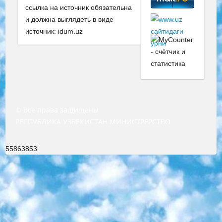
ссылка на источник обязательна
и должна выглядеть в виде
источник: idum.uz
© Все права защищены
РЕСПУБЛИКА УЗБЕКИСТАН МИНИСТРЕРСТВО ДОШКОЛЬНОГО И ШКОЛЬНОГО ОБРАЗОВАНИЯ КОМАНДА в общеобразовательных учреждениях в 2023-2024 учебном году организация и проведение итоговой государственной аттестации обучающихся о Министра дошкольного и школьного образования Республики Узбекистан от 4 марта 2008 года (постановлением Минюста от 20 марта 2008 года № 1778 государственной регистрации) «Итоговое состояние учащихся общего среднего образования на основании положения об утверждении положения об аттестации общего среднего образования выпускной экзамен студентов в образовательных учреждениях в 2023-2024 учебном году В целях организации и прохождения аттестации приказываю: 1. Следующее: перечень предметов, по которым будет проводиться итоговая государственная аттестация и экзамен формы перевода согласно приложению 1; сертификаты международного образца, оценивающие уровень владения иностранными языками перечень согласно приложению 2; 2. Педагогический при специализированных образовательных учреждениях. научно-практический центр квалификации и международной оценки (Д.Давидова) 2024 г. До 25 марта: задания по предметам, по которым будет проводиться итоговая аттестация разработка и утверждение технических условий; итоговая аттестация на основании разработанного предметного задания разработка вопросов по предметам (устно и письменно), экзамен передача; общеобразовательные средние школы и специальные учебные заведения учащиеся выпускных классов школ и интернатов в агентской системе подготовка базы данных экзаменационных материалов и критериев оценки; перевод базы экзаменационных материалов на все языки обучения подать в Республиканский образовательный центр для изготовления; варианты экзаменов на основе разработанных контрольных материалов пусть будут поставлены задачи формирования. 3. Республиканский образовательный центр (Ш.Худайкулов) до 5 апреля 2024 года. до: база данных предоставленных экзаменационных материалов на все языки обучения перевод и экспертиза; для слепых, слабовидящих, глухих, слабослышащих и умственно отсталых детей учащиеся выпускных классов специализированных школ и школ-интернатов база данных экзаменационных материалов на всех преподаваемых языках подготовка критериев оценки; специализированные школы для умственно отсталых детей и технологии для учащихся выпускных классов школ-интернатов разработка соответствующих рекомендаций и критериев проведения ЕГЭ по естествознанию давать задания. 4. Педагогический при специализированных образовательных учреждениях. Научно-практический центр навыков и международной оценки (Д.Давидова), Республика образовательный центр (Худайкулов Ш.) итоговый государственный аттестационный экзамен ориентирован на творческое и логическое мышление при подготовке базы материалов учитывать введение заданий. 5. Следует отметить, что: сертификат государственного образца о знании общеобразовательного предмета и как минимум национальный уровень B1 по предметам на иностранных языках, указанным в Приложении 2. или международно признанный сертификат эквивалентного уровня студенты, изучающие определенный предмет, освобождаются от экзамена; по соответствующим предметам запланирована итоговая государственная аттестация за день до дня, путем жеребьевки Рабочей группой (в письменной форме по предметам, проводимым в форме) из числа сформированных вариантов выбрано 2 варианта; 2 выбранных варианта экзамена анонсированы на официальном сайте министерства и все выпускники по всей стране на основе этих вариантов проводит итоговую государственную аттестацию. 6. Государственное образование учащихся средних общеобразовательных учреждений. знания в соответствии с квалификационными требованиями, которые необходимо приобрести на основании стандартов итоговый (выпускной) контроль для 9 и 11 классов в целях тестирования Экзамены (далее – экзамены) состоят из предметов, перечисленных в приложении 1. будет сделано. 7. Экзамены пройдут с 26 мая по 15 июня 2024 г. (кроме науки физического воспитания). 8. Физическая для учащихся 9 классов общесредних образовательных учреждений. Экзамены по предмету «Образование, квалификация медицина» 1-6 мая 2024 года. сотрудники перевести под присмотр (с отклонениями в физическом или умственном развитии) специализированная школа для детей, школы-интернаты и со сколиозом школы-интернаты санаторного типа для больных детей исключены). 9. Он был слепым, слабовидящим и имел нарушения опорно-двигательного аппарата. экзамены в специализированных школах и интернатах для детей должны проводиться исходя из требований, предъявляемых к общеобразовательным учреждениям (физкультура кроме науки). 10. Специализированная школа для глухих и слабослышащих детей. и экзамены в интернатах и быть реализован в виде письменного теста по математике. 11. Специальность для умственно отсталых детей. Для 9 класса Родной язык и литературное письмо Государственный язык (язык обучения – узбекский). для неклассов) написано Математическое письмо Письменная/устная история Узбекистана Физическое воспитание практично Итоговый контроль Для 11 класса Написание родного языка и литературы (эссе) Математическое письмо Узбекский язык (обучение на узбекском языке) не посещающее общее среднее образование для учреждений)/Образовательное учреждение выбор письменный и устный Иностранный язык письменный/устный Письменная/устная история Узбекистана *По выбору студента:  Химия  Физика  Основы государственного права  География 10 бесплатных образовательных ресурсов - Мы составили подборку онлайн-проектов с интерактивными упражнениями, видеолекциями и статьями. Они помогут вам обрести новые и освежить старые знания бесплатно. 1. «ИНТУИТ» Старейшая образовательная площадка Рунета. Здесь вы найдёте сотни текстовых и видеокурсов на десятки различных тем — от программирования до психологии. Многие курсы подготовлены российскими университетами и крупными международными компаниями вроде Intel и Microsoft. Самостоятельное обучение бесплатное, но желающие могут оплатить услуги персональных наставников. 2. «Смартия» знакомит с актуальными профессиями и подсказывает, как им обучаться. Выбрав заинтересовавшую вас специальность — SMM-специалист, фотограф, веб-дизайнер или другую, — увидите список необходимых для неё умений. Чтобы вы могли освоить их самостоятельно, для каждого умения площадка отображает подборку ссылок на учебные материалы. Хотя «Смартия» ориентируется на русскоязычную аудиторию, часть контента всё же доступна только на английском. 3. «Лекторий Физтеха» Проект Московского физико-технического института (Физтеха). С его помощью вы можете смотреть онлайн серии лекций, записанные на видео в этом вузе. В числе доступных предметов — физика, биология, химия, информационные технологии и другие. К некоторым лекциям администрация ресурса прилагает готовые конспекты, которые можно скачивать в PDF-формате. 4. ITMOcourses Онлайн-площадка Санкт-Петербургского национального исследовательского университета информационных технологий, механики и оптики (ИТМО). Ресурс предоставляет свободный доступ к курсам, разработанным в этом вузе. Каталог материалов разбит на четыре категории: «Оптические системы и технологии», «Приборостроение и робототехника», «Информационные технологии» и «Биотехнологии». Курсы состоят из видеолекций, интерактивных демонстраций и заданий. 5. «КиберЛенинка» Электронная научная библиотека открытого доступа. Каталог площадки регулярно обрастает текстами статей из различных научных изданий. Сгруппированные по журналам и рубрикам публикации можно читать онлайн или скачивать целиком в PDF-формате. Проект нацелен на популяризацию науки за счёт открытого доступа к качественной информации. 6. «ПостНаука» На этом ресурсе публикуют подборки видеолекций, составленные экспертами из разных отраслей и объединённые общими темами. Среди них, к примеру, есть серии «Биоинформатика и геномика», «Культура средневековой Скандинавии» и Cinema Studies о теории кино. Каждая подборка лекций — логически связанная история, рассказанная экспертом от первого лица. Кроме того, на сайте появляются научно-образовательные статьи и тесты на разные темы. 7. «Newочём» Команда проекта «Newочём» отбирает самые интересные тексты из англоязычных СМИ и переводит те из них, за которые голосуют участники сообщества «ВКонтакте». По большей части это научно-популярные статьи. Редакторы придумывают лишь заголовки, в остальном содержание переводов соответствует оригиналам. Полные тексты можно читать прямо в социальной сети. 8. InternetUrok Онлайн-база материалов по основным дисциплинам школьной программы. Информация на сайте структурирована по классам, предметам и темам (урокам). Каждый урок состоит из видеолекций и конспектов. Есть также интерактивные тренажёры и тесты для закрепления пройденного материала. Даже если вы давно окончили школу, возможность повторить программу старших классов всегда может пригодиться. 9. Edutainme Ещё один ресурс об образовании. В отличие от Newtonew, как мне кажется, Edutainme больше ориентируется на представителей индустрии: педагогов, предпринимателей, разработчиков образовательных проектов. Но и любой, кто просто стремится к саморазвитию, найдёт на сайте много полезного и интересного для себя. Например, информацию о новых курсах и образовательных сервисах. 10. Newtonew Онлайн-медиа об образовании и обучении в широком смысле. Авторы Newtonew пишут об инструментах, заведениях, тактиках и стратегиях, которые помогают учить других и получать новые знания самостоятельно. На этой площадке вы найдёте новости, обзоры, аналитические мате
55863853