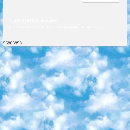
© Все права защищены
РЕСПУБЛИКА УЗБЕКИСТАН МИНИСТРЕРСТВО ДОШКОЛЬНОГО И ШКОЛЬНОГО ОБРАЗОВАНИЯ КОМАНДА в общеобразовательных учреждениях в 2023-2024 учебном году организация и проведение итоговой государственной аттестации обучающихся о Министра дошкольного и школьного образования Республики Узбекистан от 4 марта 2008 года (постановлением Минюста от 20 марта 2008 года № 1778 государственной регистрации) «Итоговое состояние учащихся общего среднего образования на основании положения об утверждении положения об аттестации общего среднего образования выпускной экзамен студентов в образовательных учреждениях в 2023-2024 учебном году В целях организации и прохождения аттестации приказываю: 1. Следующее: перечень предметов, по которым будет проводиться итоговая государственная аттестация и экзамен формы перевода согласно приложению 1; сертификаты международного образца, оценивающие уровень владения иностранными языками перечень согласно приложению 2; 2. Педагогический при специализированных образовательных учреждениях. научно-практический центр квалификации и международной оценки (Д.Давидова) 2024 г. До 25 марта: задания по предметам, по которым будет проводиться итоговая аттестация разработка и утверждение технических условий; итоговая аттестация на основании разработанного предметного задания разработка вопросов по предметам (устно и письменно), экзамен передача; общеобразовательные средние школы и специальные учебные заведения учащиеся выпускных классов школ и интернатов в агентской системе подготовка базы данных экзаменационных материалов и критериев оценки; перевод базы экзаменационных материалов на все языки обучения подать в Республиканский образовательный центр для изготовления; варианты экзаменов на основе разработанных контрольных материалов пусть будут поставлены задачи формирования. 3. Республиканский образовательный центр (Ш.Худайкулов) до 5 апреля 2024 года. до: база данных предоставленных экзаменационных материалов на все языки обучения перевод и экспертиза; для слепых, слабовидящих, глухих, слабослышащих и умственно отсталых детей учащиеся выпускных классов специализированных школ и школ-интернатов база данных экзаменационных материалов на всех преподаваемых языках подготовка критериев оценки; специализированные школы для умственно отсталых детей и технологии для учащихся выпускных классов школ-интернатов разработка соответствующих рекомендаций и критериев проведения ЕГЭ по естествознанию давать задания. 4. Педагогический при специализированных образовательных учреждениях. Научно-практический центр навыков и международной оценки (Д.Давидова), Республика образовательный центр (Худайкулов Ш.) итоговый государственный аттестационный экзамен ориентирован на творческое и логическое мышление при подготовке базы материалов учитывать введение заданий. 5. Следует отметить, что: сертификат государственного образца о знании общеобразовательного предмета и как минимум национальный уровень B1 по предметам на иностранных языках, указанным в Приложении 2. или международно признанный сертификат эквивалентного уровня студенты, изучающие определенный предмет, освобождаются от экзамена; по соответствующим предметам запланирована итоговая государственная аттестация за день до дня, путем жеребьевки Рабочей группой (в письменной форме по предметам, проводимым в форме) из числа сформированных вариантов выбрано 2 варианта; 2 выбранных варианта экзамена анонсированы на официальном сайте министерства и все выпускники по всей стране на основе этих вариантов проводит итоговую государственную аттестацию. 6. Государственное образование учащихся средних общеобразовательных учреждений. знания в соответствии с квалификационными требованиями, которые необходимо приобрести на основании стандартов итоговый (выпускной) контроль для 9 и 11 классов в целях тестирования Экзамены (далее – экзамены) состоят из предметов, перечисленных в приложении 1. будет сделано. 7. Экзамены пройдут с 26 мая по 15 июня 2024 г. (кроме науки физического воспитания). 8. Физическая для учащихся 9 классов общесредних образовательных учреждений. Экзамены по предмету «Образование, квалификация медицина» 1-6 мая 2024 года. сотрудники перевести под присмотр (с отклонениями в физическом или умственном развитии) специализированная школа для детей, школы-интернаты и со сколиозом школы-интернаты санаторного типа для больных детей исключены). 9. Он был слепым, слабовидящим и имел нарушения опорно-двигательного аппарата. экзамены в специализированных школах и интернатах для детей должны проводиться исходя из требований, предъявляемых к общеобразовательным учреждениям (физкультура кроме науки). 10. Специализированная школа для глухих и слабослышащих детей. и экзамены в интернатах и быть реализован в виде письменного теста по математике. 11. Специальность для умственно отсталых детей. Для 9 класса Родной язык и литературное письмо Государственный язык (язык обучения – узбекский). для неклассов) написано Математическое письмо Письменная/устная история Узбекистана Физическое воспитание практично Итоговый контроль Для 11 класса Написание родного языка и литературы (эссе) Математическое письмо Узбекский язык (обучение на узбекском языке) не посещающее общее среднее образование для учреждений)/Образовательное учреждение выбор письменный и устный Иностранный язык письменный/устный Письменная/устная история Узбекистана *По выбору студента:  Химия  Физика  Основы государственного права  География 10 бесплатных образовательных ресурсов - Мы составили подборку онлайн-проектов с интерактивными упражнениями, видеолекциями и статьями. Они помогут вам обрести новые и освежить старые знания бесплатно. 1. «ИНТУИТ» Старейшая образовательная площадка Рунета. Здесь вы найдёте сотни текстовых и видеокурсов на десятки различных тем — от программирования до психологии. Многие курсы подготовлены российскими университетами и крупными международными компаниями вроде Intel и Microsoft. Самостоятельное обучение бесплатное, но желающие могут оплатить услуги персональных наставников. 2. «Смартия» знакомит с актуальными профессиями и подсказывает, как им обучаться. Выбрав заинтересовавшую вас специальность — SMM-специалист, фотограф, веб-дизайнер или другую, — увидите список необходимых для неё умений. Чтобы вы могли освоить их самостоятельно, для каждого умения площадка отображает подборку ссылок на учебные материалы. Хотя «Смартия» ориентируется на русскоязычную аудиторию, часть контента всё же доступна только на английском. 3. «Лекторий Физтеха» Проект Московского физико-технического института (Физтеха). С его помощью вы можете смотреть онлайн серии лекций, записанные на видео в этом вузе. В числе доступных предметов — физика, биология, химия, информационные технологии и другие. К некоторым лекциям администрация ресурса прилагает готовые конспекты, которые можно скачивать в PDF-формате. 4. ITMOcourses Онлайн-площадка Санкт-Петербургского национального исследовательского университета информационных технологий, механики и оптики (ИТМО). Ресурс предоставляет свободный доступ к курсам, разработанным в этом вузе. Каталог материалов разбит на четыре категории: «Оптические системы и технологии», «Приборостроение и робототехника», «Информационные технологии» и «Биотехнологии». Курсы состоят из видеолекций, интерактивных демонстраций и заданий. 5. «КиберЛенинка» Электронная научная библиотека открытого доступа. Каталог площадки регулярно обрастает текстами статей из различных научных изданий. Сгруппированные по журналам и рубрикам публикации можно читать онлайн или скачивать целиком в PDF-формате. Проект нацелен на популяризацию науки за счёт открытого доступа к качественной информации. 6. «ПостНаука» На этом ресурсе публикуют подборки видеолекций, составленные экспертами из разных отраслей и объединённые общими темами. Среди них, к примеру, есть серии «Биоинформатика и геномика», «Культура средневековой Скандинавии» и Cinema Studies о теории кино. Каждая подборка лекций — логически связанная история, рассказанная экспертом от первого лица. Кроме того, на сайте появляются научно-образовательные статьи и тесты на разные темы. 7. «Newочём» Команда проекта «Newочём» отбирает самые интересные тексты из англоязычных СМИ и переводит те из них, за которые голосуют участники сообщества «ВКонтакте». По большей части это научно-популярные статьи. Редакторы придумывают лишь заголовки, в остальном содержание переводов соответствует оригиналам. Полные тексты можно читать прямо в социальной сети. 8. InternetUrok Онлайн-база материалов по основным дисциплинам школьной программы. Информация на сайте структурирована по классам, предметам и темам (урокам). Каждый урок состоит из видеолекций и конспектов. Есть также интерактивные тренажёры и тесты для закрепления пройденного материала. Даже если вы давно окончили школу, возможность повторить программу старших классов всегда может пригодиться. 9. Edutainme Ещё один ресурс об образовании. В отличие от Newtonew, как мне кажется, Edutainme больше ориентируется на представителей индустрии: педагогов, предпринимателей, разработчиков образовательных проектов. Но и любой, кто просто стремится к саморазвитию, найдёт на сайте много полезного и интересного для себя. Например, информацию о новых курсах и образовательных сервисах. 10. Newtonew Онлайн-медиа об образовании и обучении в широком смысле. Авторы Newtonew пишут об инструментах, заведениях, тактиках и стратегиях, которые помогают учить других и получать новые знания самостоятельно. На этой площадке вы найдёте новости, обзоры, аналитические мате
55863853