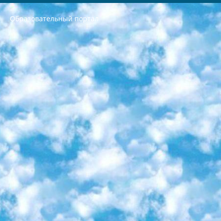
Образовательный портал
РЕСПУБЛИКА УЗБЕКИСТАН МИНИСТРЕРСТВО ДОШКОЛЬНОГО И ШКОЛЬНОГО ОБРАЗОВАНИЯ КОМАНДА в общеобразовательных учреждениях в 2023-2024 учебном году организация и проведение итоговой государственной аттестации обучающихся о Министра дошкольного и школьного образования Республики Узбекистан от 4 марта 2008 года (постановлением Минюста от 20 марта 2008 года № 1778 государственной регистрации) «Итоговое состояние учащихся общего среднего образования на основании положения об утверждении положения об аттестации общего среднего образования выпускной экзамен студентов в образовательных учреждениях в 2023-2024 учебном году В целях организации и прохождения аттестации приказываю: 1. Следующее: перечень предметов, по которым будет проводиться итоговая государственная аттестация и экзамен формы перевода согласно приложению 1; сертификаты международного образца, оценивающие уровень владения иностранными языками перечень согласно приложению 2; 2. Педагогический при специализированных образовательных учреждениях. научно-практический центр квалификации и международной оценки (Д.Давидова) 2024 г. До 25 марта: задания по предметам, по которым будет проводиться итоговая аттестация разработка и утверждение технических условий; итоговая аттестация на основании разработанного предметного задания разработка вопросов по предметам (устно и письменно), экзамен передача; общеобразовательные средние школы и специальные учебные заведения учащиеся выпускных классов школ и интернатов в агентской системе подготовка базы данных экзаменационных материалов и критериев оценки; перевод базы экзаменационных материалов на все языки обучения подать в Республиканский образовательный центр для изготовления; варианты экзаменов на основе разработанных контрольных материалов пусть будут поставлены задачи формирования. 3. Республиканский образовательный центр (Ш.Худайкулов) до 5 апреля 2024 года. до: база данных предоставленных экзаменационных материалов на все языки обучения перевод и экспертиза; для слепых, слабовидящих, глухих, слабослышащих и умственно отсталых детей учащиеся выпускных классов специализированных школ и школ-интернатов база данных экзаменационных материалов на всех преподаваемых языках подготовка критериев оценки; специализированные школы для умственно отсталых детей и технологии для учащихся выпускных классов школ-интернатов разработка соответствующих рекомендаций и критериев проведения ЕГЭ по естествознанию давать задания. 4. Педагогический при специализированных образовательных учреждениях. Научно-практический центр навыков и международной оценки (Д.Давидова), Республика образовательный центр (Худайкулов Ш.) итоговый государственный аттестационный экзамен ориентирован на творческое и логическое мышление при подготовке базы материалов учитывать введение заданий. 5. Следует отметить, что: сертификат государственного образца о знании общеобразовательного предмета и как минимум национальный уровень B1 по предметам на иностранных языках, указанным в Приложении 2. или международно признанный сертификат эквивалентного уровня студенты, изучающие определенный предмет, освобождаются от экзамена; по соответствующим предметам запланирована итоговая государственная аттестация за день до дня, путем жеребьевки Рабочей группой (в письменной форме по предметам, проводимым в форме) из числа сформированных вариантов выбрано 2 варианта; 2 выбранных варианта экзамена анонсированы на официальном сайте министерства и все выпускники по всей стране на основе этих вариантов проводит итоговую государственную аттестацию. 6. Государственное образование учащихся средних общеобразовательных учреждений. знания в соответствии с квалификационными требованиями, которые необходимо приобрести на основании стандартов итоговый (выпускной) контроль для 9 и 11 классов в целях тестирования Экзамены (далее – экзамены) состоят из предметов, перечисленных в приложении 1. будет сделано. 7. Экзамены пройдут с 26 мая по 15 июня 2024 г. (кроме науки физического воспитания). 8. Физическая для учащихся 9 классов общесредних образовательных учреждений. Экзамены по предмету «Образование, квалификация медицина» 1-6 мая 2024 года. сотрудники перевести под присмотр (с отклонениями в физическом или умственном развитии) специализированная школа для детей, школы-интернаты и со сколиозом школы-интернаты санаторного типа для больных детей исключены). 9. Он был слепым, слабовидящим и имел нарушения опорно-двигательного аппарата. экзамены в специализированных школах и интернатах для детей должны проводиться исходя из требований, предъявляемых к общеобразовательным учреждениям (физкультура кроме науки). 10. Специализированная школа для глухих и слабослышащих детей. и экзамены в интернатах и быть реализован в виде письменного теста по математике. 11. Специальность для умственно отсталых детей. Для 9 класса Родной язык и литературное письмо Государственный язык (язык обучения – узбекский). для неклассов) написано Математическое письмо Письменная/устная история Узбекистана Физическое воспитание практично Итоговый контроль Для 11 класса Написание родного языка и литературы (эссе) Математическое письмо Узбекский язык (обучение на узбекском языке) не посещающее общее среднее образование для учреждений)/Образовательное учреждение выбор письменный и устный Иностранный язык письменный/устный Письменная/устная история Узбекистана *По выбору студента:  Химия  Физика  Основы государственного права  География 10 бесплатных образовательных ресурсов - Мы составили подборку онлайн-проектов с интерактивными упражнениями, видеолекциями и статьями. Они помогут вам обрести новые и освежить старые знания бесплатно. 1. «ИНТУИТ» Старейшая образовательная площадка Рунета. Здесь вы найдёте сотни текстовых и видеокурсов на десятки различных тем — от программирования до психологии. Многие курсы подготовлены российскими университетами и крупными международными компаниями вроде Intel и Microsoft. Самостоятельное обучение бесплатное, но желающие могут оплатить услуги персональных наставников. 2. «Смартия» знакомит с актуальными профессиями и подсказывает, как им обучаться. Выбрав заинтересовавшую вас специальность — SMM-специалист, фотограф, веб-дизайнер или другую, — увидите список необходимых для неё умений. Чтобы вы могли освоить их самостоятельно, для каждого умения площадка отображает подборку ссылок на учебные материалы. Хотя «Смартия» ориентируется на русскоязычную аудиторию, часть контента всё же доступна только на английском. 3. «Лекторий Физтеха» Проект Московского физико-технического института (Физтеха). С его помощью вы можете смотреть онлайн серии лекций, записанные на видео в этом вузе. В числе доступных предметов — физика, биология, химия, информационные технологии и другие. К некоторым лекциям администрация ресурса прилагает готовые конспекты, которые можно скачивать в PDF-формате. 4. ITMOcourses Онлайн-площадка Санкт-Петербургского национального исследовательского университета информационных технологий, механики и оптики (ИТМО). Ресурс предоставляет свободный доступ к курсам, разработанным в этом вузе. Каталог материалов разбит на четыре категории: «Оптические системы и технологии», «Приборостроение и робототехника», «Информационные технологии» и «Биотехнологии». Курсы состоят из видеолекций, интерактивных демонстраций и заданий. 5. «КиберЛенинка» Электронная научная библиотека открытого доступа. Каталог площадки регулярно обрастает текстами статей из различных научных изданий. Сгруппированные по журналам и рубрикам публикации можно читать онлайн или скачивать целиком в PDF-формате. Проект нацелен на популяризацию науки за счёт открытого доступа к качественной информации. 6. «ПостНаука» На этом ресурсе публикуют подборки видеолекций, составленные экспертами из разных отраслей и объединённые общими темами. Среди них, к примеру, есть серии «Биоинформатика и геномика», «Культура средневековой Скандинавии» и Cinema Studies о теории кино. Каждая подборка лекций — логически связанная история, рассказанная экспертом от первого лица. Кроме того, на сайте появляются научно-образовательные статьи и тесты на разные темы. 7. «Newочём» Команда проекта «Newочём» отбирает самые интересные тексты из англоязычных СМИ и переводит те из них, за которые голосуют участники сообщества «ВКонтакте». По большей части это научно-популярные статьи. Редакторы придумывают лишь заголовки, в остальном содержание переводов соответствует оригиналам. Полные тексты можно читать прямо в социальной сети. 8. InternetUrok Онлайн-база материалов по основным дисциплинам школьной программы. Информация на сайте структурирована по классам, предметам и темам (урокам). Каждый урок состоит из видеолекций и конспектов. Есть также интерактивные тренажёры и тесты для закрепления пройденного материала. Даже если вы давно окончили школу, возможность повторить программу старших классов всегда может пригодиться. 9. Edutainme Ещё один ресурс об образовании. В отличие от Newtonew, как мне кажется, Edutainme больше ориентируется на представителей индустрии: педагогов, предпринимателей, разработчиков образовательных проектов. Но и любой, кто просто стремится к саморазвитию, найдёт на сайте много полезного и интересного для себя. Например, информацию о новых курсах и образовательных сервисах. 10. Newtonew Онлайн-медиа об образовании и обучении в широком смысле. Авторы Newtonew пишут об инструментах, заведениях, тактиках и стратегиях, которые помогают учить других и получать новые знания самостоятельно. На этой площадке вы найдёте новости, обзоры, аналитические мат