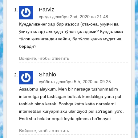
Parviz
среда декабря 2nd, 2020 на 21:48
Кундаликнинг ҳар бир аъзоси (ота-она, ӯқувчи ва
ӯқитувчилар) алоҳида тӯлов қиладими? Кундаликка
тӯлов қилингандан кейин, бу тӯлов қанча мудат иш
беради?
Войдите, чтобы ответить
Shahlo
суббота декабря 5th, 2020 на 09:25
Assalomu alaykum. Men bir narsaga tushunmadim
internetga pul tashlagan boʻlsak kundalikga yana pul
tashlab nima kerak. Boshqa katta katta narsalarni
internetdan kuryapmizku ular ziyod pul soʻragani yoʻq.
Endi shu bolalar orqali foyda qilmasa boʻlmaydi.
Войдите, чтобы ответить