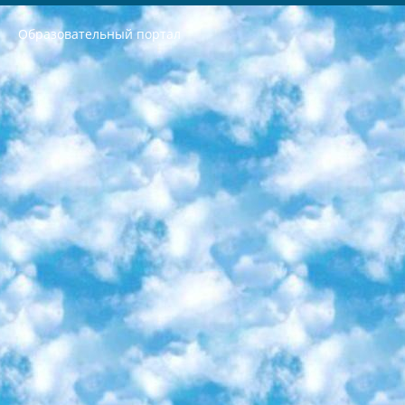
Образовательный портал
РЕСПУБЛИКА УЗБЕКИСТАН МИНИСТРЕРСТВО ДОШКОЛЬНОГО И ШКОЛЬНОГО ОБРАЗОВАНИЯ КОМАНДА в общеобразовательных учреждениях в 2023-2024 учебном году организация и проведение итоговой государственной аттестации обучающихся о Министра дошкольного и школьного образования Республики Узбекистан от 4 марта 2008 года (постановлением Минюста от 20 марта 2008 года № 1778 государственной регистрации) «Итоговое состояние учащихся общего среднего образования на основании положения об утверждении положения об аттестации общего среднего образования выпускной экзамен студентов в образовательных учреждениях в 2023-2024 учебном году В целях организации и прохождения аттестации приказываю: 1. Следующее: перечень предметов, по которым будет проводиться итоговая государственная аттестация и экзамен формы перевода согласно приложению 1; сертификаты международного образца, оценивающие уровень владения иностранными языками перечень согласно приложению 2; 2. Педагогический при специализированных образовательных учреждениях. научно-практический центр квалификации и международной оценки (Д.Давидова) 2024 г. До 25 марта: задания по предметам, по которым будет проводиться итоговая аттестация разработка и утверждение технических условий; итоговая аттестация на основании разработанного предметного задания разработка вопросов по предметам (устно и письменно), экзамен передача; общеобразовательные средние школы и специальные учебные заведения учащиеся выпускных классов школ и интернатов в агентской системе подготовка базы данных экзаменационных материалов и критериев оценки; перевод базы экзаменационных материалов на все языки обучения подать в Республиканский образовательный центр для изготовления; варианты экзаменов на основе разработанных контрольных материалов пусть будут поставлены задачи формирования. 3. Республиканский образовательный центр (Ш.Худайкулов) до 5 апреля 2024 года. до: база данных предоставленных экзаменационных материалов на все языки обучения перевод и экспертиза; для слепых, слабовидящих, глухих, слабослышащих и умственно отсталых детей учащиеся выпускных классов специализированных школ и школ-интернатов база данных экзаменационных материалов на всех преподаваемых языках подготовка критериев оценки; специализированные школы для умственно отсталых детей и технологии для учащихся выпускных классов школ-интернатов разработка соответствующих рекомендаций и критериев проведения ЕГЭ по естествознанию давать задания. 4. Педагогический при специализированных образовательных учреждениях. Научно-практический центр навыков и международной оценки (Д.Давидова), Республика образовательный центр (Худайкулов Ш.) итоговый государственный аттестационный экзамен ориентирован на творческое и логическое мышление при подготовке базы материалов учитывать введение заданий. 5. Следует отметить, что: сертификат государственного образца о знании общеобразовательного предмета и как минимум национальный уровень B1 по предметам на иностранных языках, указанным в Приложении 2. или международно признанный сертификат эквивалентного уровня студенты, изучающие определенный предмет, освобождаются от экзамена; по соответствующим предметам запланирована итоговая государственная аттестация за день до дня, путем жеребьевки Рабочей группой (в письменной форме по предметам, проводимым в форме) из числа сформированных вариантов выбрано 2 варианта; 2 выбранных варианта экзамена анонсированы на официальном сайте министерства и все выпускники по всей стране на основе этих вариантов проводит итоговую государственную аттестацию. 6. Государственное образование учащихся средних общеобразовательных учреждений. знания в соответствии с квалификационными требованиями, которые необходимо приобрести на основании стандартов итоговый (выпускной) контроль для 9 и 11 классов в целях тестирования Экзамены (далее – экзамены) состоят из предметов, перечисленных в приложении 1. будет сделано. 7. Экзамены пройдут с 26 мая по 15 июня 2024 г. (кроме науки физического воспитания). 8. Физическая для учащихся 9 классов общесредних образовательных учреждений. Экзамены по предмету «Образование, квалификация медицина» 1-6 мая 2024 года. сотрудники перевести под присмотр (с отклонениями в физическом или умственном развитии) специализированная школа для детей, школы-интернаты и со сколиозом школы-интернаты санаторного типа для больных детей исключены). 9. Он был слепым, слабовидящим и имел нарушения опорно-двигательного аппарата. экзамены в специализированных школах и интернатах для детей должны проводиться исходя из требований, предъявляемых к общеобразовательным учреждениям (физкультура кроме науки). 10. Специализированная школа для глухих и слабослышащих детей. и экзамены в интернатах и быть реализован в виде письменного теста по математике. 11. Специальность для умственно отсталых детей. Для 9 класса Родной язык и литературное письмо Государственный язык (язык обучения – узбекский). для неклассов) написано Математическое письмо Письменная/устная история Узбекистана Физическое воспитание практично Итоговый контроль Для 11 класса Написание родного языка и литературы (эссе) Математическое письмо Узбекский язык (обучение на узбекском языке) не посещающее общее среднее образование для учреждений)/Образовательное учреждение выбор письменный и устный Иностранный язык письменный/устный Письменная/устная история Узбекистана *По выбору студента:  Химия  Физика  Основы государственного права  География 10 бесплатных образовательных ресурсов - Мы составили подборку онлайн-проектов с интерактивными упражнениями, видеолекциями и статьями. Они помогут вам обрести новые и освежить старые знания бесплатно. 1. «ИНТУИТ» Старейшая образовательная площадка Рунета. Здесь вы найдёте сотни текстовых и видеокурсов на десятки различных тем — от программирования до психологии. Многие курсы подготовлены российскими университетами и крупными международными компаниями вроде Intel и Microsoft. Самостоятельное обучение бесплатное, но желающие могут оплатить услуги персональных наставников. 2. «Смартия» знакомит с актуальными профессиями и подсказывает, как им обучаться. Выбрав заинтересовавшую вас специальность — SMM-специалист, фотограф, веб-дизайнер или другую, — увидите список необходимых для неё умений. Чтобы вы могли освоить их самостоятельно, для каждого умения площадка отображает подборку ссылок на учебные материалы. Хотя «Смартия» ориентируется на русскоязычную аудиторию, часть контента всё же доступна только на английском. 3. «Лекторий Физтеха» Проект Московского физико-технического института (Физтеха). С его помощью вы можете смотреть онлайн серии лекций, записанные на видео в этом вузе. В числе доступных предметов — физика, биология, химия, информационные технологии и другие. К некоторым лекциям администрация ресурса прилагает готовые конспекты, которые можно скачивать в PDF-формате. 4. ITMOcourses Онлайн-площадка Санкт-Петербургского национального исследовательского университета информационных технологий, механики и оптики (ИТМО). Ресурс предоставляет свободный доступ к курсам, разработанным в этом вузе. Каталог материалов разбит на четыре категории: «Оптические системы и технологии», «Приборостроение и робототехника», «Информационные технологии» и «Биотехнологии». Курсы состоят из видеолекций, интерактивных демонстраций и заданий. 5. «КиберЛенинка» Электронная научная библиотека открытого доступа. Каталог площадки регулярно обрастает текстами статей из различных научных изданий. Сгруппированные по журналам и рубрикам публикации можно читать онлайн или скачивать целиком в PDF-формате. Проект нацелен на популяризацию науки за счёт открытого доступа к качественной информации. 6. «ПостНаука» На этом ресурсе публикуют подборки видеолекций, составленные экспертами из разных отраслей и объединённые общими темами. Среди них, к примеру, есть серии «Биоинформатика и геномика», «Культура средневековой Скандинавии» и Cinema Studies о теории кино. Каждая подборка лекций — логически связанная история, рассказанная экспертом от первого лица. Кроме того, на сайте появляются научно-образовательные статьи и тесты на разные темы. 7. «Newочём» Команда проекта «Newочём» отбирает самые интересные тексты из англоязычных СМИ и переводит те из них, за которые голосуют участники сообщества «ВКонтакте». По большей части это научно-популярные статьи. Редакторы придумывают лишь заголовки, в остальном содержание переводов соответствует оригиналам. Полные тексты можно читать прямо в социальной сети. 8. InternetUrok Онлайн-база материалов по основным дисциплинам школьной программы. Информация на сайте структурирована по классам, предметам и темам (урокам). Каждый урок состоит из видеолекций и конспектов. Есть также интерактивные тренажёры и тесты для закрепления пройденного материала. Даже если вы давно окончили школу, возможность повторить программу старших классов всегда может пригодиться. 9. Edutainme Ещё один ресурс об образовании. В отличие от Newtonew, как мне кажется, Edutainme больше ориентируется на представителей индустрии: педагогов, предпринимателей, разработчиков образовательных проектов. Но и любой, кто просто стремится к саморазвитию, найдёт на сайте много полезного и интересного для себя. Например, информацию о новых курсах и образовательных сервисах. 10. Newtonew Онлайн-медиа об образовании и обучении в широком смысле. Авторы Newtonew пишут об инструментах, заведениях, тактиках и стратегиях, которые помогают учить других и получать новые знания самостоятельно. На этой площадке вы найдёте новости, обзоры, аналитические мат