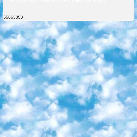
РЕСПУБЛИКА УЗБЕКИСТАН МИНИСТРЕРСТВО ДОШКОЛЬНОГО И ШКОЛЬНОГО ОБРАЗОВАНИЯ КОМАНДА в общеобразовательных учреждениях в 2023-2024 учебном году организация и проведение итоговой государственной аттестации обучающихся о Министра дошкольного и школьного образования Республики Узбекистан от 4 марта 2008 года (постановлением Минюста от 20 марта 2008 года № 1778 государственной регистрации) «Итоговое состояние учащихся общего среднего образования на основании положения об утверждении положения об аттестации общего среднего образования выпускной экзамен студентов в образовательных учреждениях в 2023-2024 учебном году В целях организации и прохождения аттестации приказываю: 1. Следующее: перечень предметов, по которым будет проводиться итоговая государственная аттестация и экзамен формы перевода согласно приложению 1; сертификаты международного образца, оценивающие уровень владения иностранными языками перечень согласно приложению 2; 2. Педагогический при специализированных образовательных учреждениях. научно-практический центр квалификации и международной оценки (Д.Давидова) 2024 г. До 25 марта: задания по предметам, по которым будет проводиться итоговая аттестация разработка и утверждение технических условий; итоговая аттестация на основании разработанного предметного задания разработка вопросов по предметам (устно и письменно), экзамен передача; общеобразовательные средние школы и специальные учебные заведения учащиеся выпускных классов школ и интернатов в агентской системе подготовка базы данных экзаменационных материалов и критериев оценки; перевод базы экзаменационных материалов на все языки обучения подать в Республиканский образовательный центр для изготовления; варианты экзаменов на основе разработанных контрольных материалов пусть будут поставлены задачи формирования. 3. Республиканский образовательный центр (Ш.Худайкулов) до 5 апреля 2024 года. до: база данных предоставленных экзаменационных материалов на все языки обучения перевод и экспертиза; для слепых, слабовидящих, глухих, слабослышащих и умственно отсталых детей учащиеся выпускных классов специализированных школ и школ-интернатов база данных экзаменационных материалов на всех преподаваемых языках подготовка критериев оценки; специализированные школы для умственно отсталых детей и технологии для учащихся выпускных классов школ-интернатов разработка соответствующих рекомендаций и критериев проведения ЕГЭ по естествознанию давать задания. 4. Педагогический при специализированных образовательных учреждениях. Научно-практический центр навыков и международной оценки (Д.Давидова), Республика образовательный центр (Худайкулов Ш.) итоговый государственный аттестационный экзамен ориентирован на творческое и логическое мышление при подготовке базы материалов учитывать введение заданий. 5. Следует отметить, что: сертификат государственного образца о знании общеобразовательного предмета и как минимум национальный уровень B1 по предметам на иностранных языках, указанным в Приложении 2. или международно признанный сертификат эквивалентного уровня студенты, изучающие определенный предмет, освобождаются от экзамена; по соответствующим предметам запланирована итоговая государственная аттестация за день до дня, путем жеребьевки Рабочей группой (в письменной форме по предметам, проводимым в форме) из числа сформированных вариантов выбрано 2 варианта; 2 выбранных варианта экзамена анонсированы на официальном сайте министерства и все выпускники по всей стране на основе этих вариантов проводит итоговую государственную аттестацию. 6. Государственное образование учащихся средних общеобразовательных учреждений. знания в соответствии с квалификационными требованиями, которые необходимо приобрести на основании стандартов итоговый (выпускной) контроль для 9 и 11 классов в целях тестирования Экзамены (далее – экзамены) состоят из предметов, перечисленных в приложении 1. будет сделано. 7. Экзамены пройдут с 26 мая по 15 июня 2024 г. (кроме науки физического воспитания). 8. Физическая для учащихся 9 классов общесредних образовательных учреждений. Экзамены по предмету «Образование, квалификация медицина» 1-6 мая 2024 года. сотрудники перевести под присмотр (с отклонениями в физическом или умственном развитии) специализированная школа для детей, школы-интернаты и со сколиозом школы-интернаты санаторного типа для больных детей исключены). 9. Он был слепым, слабовидящим и имел нарушения опорно-двигательного аппарата. экзамены в специализированных школах и интернатах для детей должны проводиться исходя из требований, предъявляемых к общеобразовательным учреждениям (физкультура кроме науки). 10. Специализированная школа для глухих и слабослышащих детей. и экзамены в интернатах и быть реализован в виде письменного теста по математике. 11. Специальность для умственно отсталых детей. Для 9 класса Родной язык и литературное письмо Государственный язык (язык обучения – узбекский). для неклассов) написано Математическое письмо Письменная/устная история Узбекистана Физическое воспитание практично Итоговый контроль Для 11 класса Написание родного языка и литературы (эссе) Математическое письмо Узбекский язык (обучение на узбекском языке) не посещающее общее среднее образование для учреждений)/Образовательное учреждение выбор письменный и устный Иностранный язык письменный/устный Письменная/устная история Узбекистана *По выбору студента:  Химия  Физика  Основы государственного права  География 10 бесплатных образовательных ресурсов - Мы составили подборку онлайн-проектов с интерактивными упражнениями, видеолекциями и статьями. Они помогут вам обрести новые и освежить старые знания бесплатно. 1. «ИНТУИТ» Старейшая образовательная площадка Рунета. Здесь вы найдёте сотни текстовых и видеокурсов на десятки различных тем — от программирования до психологии. Многие курсы подготовлены российскими университетами и крупными международными компаниями вроде Intel и Microsoft. Самостоятельное обучение бесплатное, но желающие могут оплатить услуги персональных наставников. 2. «Смартия» знакомит с актуальными профессиями и подсказывает, как им обучаться. Выбрав заинтересовавшую вас специальность — SMM-специалист, фотограф, веб-дизайнер или другую, — увидите список необходимых для неё умений. Чтобы вы могли освоить их самостоятельно, для каждого умения площадка отображает подборку ссылок на учебные материалы. Хотя «Смартия» ориентируется на русскоязычную аудиторию, часть контента всё же доступна только на английском. 3. «Лекторий Физтеха» Проект Московского физико-технического института (Физтеха). С его помощью вы можете смотреть онлайн серии лекций, записанные на видео в этом вузе. В числе доступных предметов — физика, биология, химия, информационные технологии и другие. К некоторым лекциям администрация ресурса прилагает готовые конспекты, которые можно скачивать в PDF-формате. 4. ITMOcourses Онлайн-площадка Санкт-Петербургского национального исследовательского университета информационных технологий, механики и оптики (ИТМО). Ресурс предоставляет свободный доступ к курсам, разработанным в этом вузе. Каталог материалов разбит на четыре категории: «Оптические системы и технологии», «Приборостроение и робототехника», «Информационные технологии» и «Биотехнологии». Курсы состоят из видеолекций, интерактивных демонстраций и заданий. 5. «КиберЛенинка» Электронная научная библиотека открытого доступа. Каталог площадки регулярно обрастает текстами статей из различных научных изданий. Сгруппированные по журналам и рубрикам публикации можно читать онлайн или скачивать целиком в PDF-формате. Проект нацелен на популяризацию науки за счёт открытого доступа к качественной информации. 6. «ПостНаука» На этом ресурсе публикуют подборки видеолекций, составленные экспертами из разных отраслей и объединённые общими темами. Среди них, к примеру, есть серии «Биоинформатика и геномика», «Культура средневековой Скандинавии» и Cinema Studies о теории кино. Каждая подборка лекций — логически связанная история, рассказанная экспертом от первого лица. Кроме того, на сайте появляются научно-образовательные статьи и тесты на разные темы. 7. «Newочём» Команда проекта «Newочём» отбирает самые интересные тексты из англоязычных СМИ и переводит те из них, за которые голосуют участники сообщества «ВКонтакте». По большей части это научно-популярные статьи. Редакторы придумывают лишь заголовки, в остальном содержание переводов соответствует оригиналам. Полные тексты можно читать прямо в социальной сети. 8. InternetUrok Онлайн-база материалов по основным дисциплинам школьной программы. Информация на сайте структурирована по классам, предметам и темам (урокам). Каждый урок состоит из видеолекций и конспектов. Есть также интерактивные тренажёры и тесты для закрепления пройденного материала. Даже если вы давно окончили школу, возможность повторить программу старших классов всегда может пригодиться. 9. Edutainme Ещё один ресурс об образовании. В отличие от Newtonew, как мне кажется, Edutainme больше ориентируется на представителей индустрии: педагогов, предпринимателей, разработчиков образовательных проектов. Но и любой, кто просто стремится к саморазвитию, найдёт на сайте много полезного и интересного для себя. Например, информацию о новых курсах и образовательных сервисах. 10. Newtonew Онлайн-медиа об образовании и обучении в широком смысле. Авторы Newtonew пишут об инструментах, заведениях, тактиках и стратегиях, которые помогают учить других и получать новые знания самостоятельно. На этой площадке вы найдёте новости, обзоры, аналитические мате
55863853