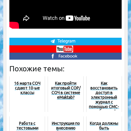
Похожие темы:
16 марта СОЧ
Как пройти
Как
сдают 10-ые
итоговый СОР/
восстановить
классы
СОЧ в системе
доступ в
eMaktab?
электронный
журнал с
помощью СМС-
сообщения?
(видео)
Работа с
Инструкция по
Когда должны
тестовыми
внесению
быть