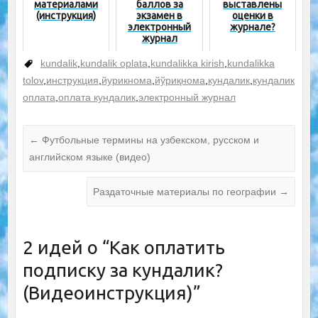
материалами
баллов за
выставлены
(инструкция)
экзамен в
оценки в
электронный
журнале?
журнал
kundalik
,
kundalik oplata
,
kundalikka kirish
,
kundalikka
tolov
,
инструкция
,
йурикнома
,
йўриқнома
,
кундалик
,
кундалик
оплата
,
оплата кундалик
,
электронный журнал
←
Футбольные термины на узбекском, русском и
английском языке (видео)
Раздаточные материалы по географии
→
2 идей о “
Как оплатить
подписку за кундалик?
(Видеоинструкция)
”