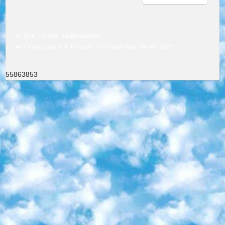
© Все права защищены
РЕСПУБЛИКА УЗБЕКИСТАН МИНИСТРЕРСТВО ДОШКОЛЬНОГО И ШКОЛЬНОГО ОБРАЗОВАНИЯ КОМАНДА в общеобразовательных учреждениях в 2023-2024 учебном году организация и проведение итоговой государственной аттестации обучающихся о Министра дошкольного и школьного образования Республики Узбекистан от 4 марта 2008 года (постановлением Минюста от 20 марта 2008 года № 1778 государственной регистрации) «Итоговое состояние учащихся общего среднего образования на основании положения об утверждении положения об аттестации общего среднего образования выпускной экзамен студентов в образовательных учреждениях в 2023-2024 учебном году В целях организации и прохождения аттестации приказываю: 1. Следующее: перечень предметов, по которым будет проводиться итоговая государственная аттестация и экзамен формы перевода согласно приложению 1; сертификаты международного образца, оценивающие уровень владения иностранными языками перечень согласно приложению 2; 2. Педагогический при специализированных образовательных учреждениях. научно-практический центр квалификации и международной оценки (Д.Давидова) 2024 г. До 25 марта: задания по предметам, по которым будет проводиться итоговая аттестация разработка и утверждение технических условий; итоговая аттестация на основании разработанного предметного задания разработка вопросов по предметам (устно и письменно), экзамен передача; общеобразовательные средние школы и специальные учебные заведения учащиеся выпускных классов школ и интернатов в агентской системе подготовка базы данных экзаменационных материалов и критериев оценки; перевод базы экзаменационных материалов на все языки обучения подать в Республиканский образовательный центр для изготовления; варианты экзаменов на основе разработанных контрольных материалов пусть будут поставлены задачи формирования. 3. Республиканский образовательный центр (Ш.Худайкулов) до 5 апреля 2024 года. до: база данных предоставленных экзаменационных материалов на все языки обучения перевод и экспертиза; для слепых, слабовидящих, глухих, слабослышащих и умственно отсталых детей учащиеся выпускных классов специализированных школ и школ-интернатов база данных экзаменационных материалов на всех преподаваемых языках подготовка критериев оценки; специализированные школы для умственно отсталых детей и технологии для учащихся выпускных классов школ-интернатов разработка соответствующих рекомендаций и критериев проведения ЕГЭ по естествознанию давать задания. 4. Педагогический при специализированных образовательных учреждениях. Научно-практический центр навыков и международной оценки (Д.Давидова), Республика образовательный центр (Худайкулов Ш.) итоговый государственный аттестационный экзамен ориентирован на творческое и логическое мышление при подготовке базы материалов учитывать введение заданий. 5. Следует отметить, что: сертификат государственного образца о знании общеобразовательного предмета и как минимум национальный уровень B1 по предметам на иностранных языках, указанным в Приложении 2. или международно признанный сертификат эквивалентного уровня студенты, изучающие определенный предмет, освобождаются от экзамена; по соответствующим предметам запланирована итоговая государственная аттестация за день до дня, путем жеребьевки Рабочей группой (в письменной форме по предметам, проводимым в форме) из числа сформированных вариантов выбрано 2 варианта; 2 выбранных варианта экзамена анонсированы на официальном сайте министерства и все выпускники по всей стране на основе этих вариантов проводит итоговую государственную аттестацию. 6. Государственное образование учащихся средних общеобразовательных учреждений. знания в соответствии с квалификационными требованиями, которые необходимо приобрести на основании стандартов итоговый (выпускной) контроль для 9 и 11 классов в целях тестирования Экзамены (далее – экзамены) состоят из предметов, перечисленных в приложении 1. будет сделано. 7. Экзамены пройдут с 26 мая по 15 июня 2024 г. (кроме науки физического воспитания). 8. Физическая для учащихся 9 классов общесредних образовательных учреждений. Экзамены по предмету «Образование, квалификация медицина» 1-6 мая 2024 года. сотрудники перевести под присмотр (с отклонениями в физическом или умственном развитии) специализированная школа для детей, школы-интернаты и со сколиозом школы-интернаты санаторного типа для больных детей исключены). 9. Он был слепым, слабовидящим и имел нарушения опорно-двигательного аппарата. экзамены в специализированных школах и интернатах для детей должны проводиться исходя из требований, предъявляемых к общеобразовательным учреждениям (физкультура кроме науки). 10. Специализированная школа для глухих и слабослышащих детей. и экзамены в интернатах и быть реализован в виде письменного теста по математике. 11. Специальность для умственно отсталых детей. Для 9 класса Родной язык и литературное письмо Государственный язык (язык обучения – узбекский). для неклассов) написано Математическое письмо Письменная/устная история Узбекистана Физическое воспитание практично Итоговый контроль Для 11 класса Написание родного языка и литературы (эссе) Математическое письмо Узбекский язык (обучение на узбекском языке) не посещающее общее среднее образование для учреждений)/Образовательное учреждение выбор письменный и устный Иностранный язык письменный/устный Письменная/устная история Узбекистана *По выбору студента:  Химия  Физика  Основы государственного права  География 10 бесплатных образовательных ресурсов - Мы составили подборку онлайн-проектов с интерактивными упражнениями, видеолекциями и статьями. Они помогут вам обрести новые и освежить старые знания бесплатно. 1. «ИНТУИТ» Старейшая образовательная площадка Рунета. Здесь вы найдёте сотни текстовых и видеокурсов на десятки различных тем — от программирования до психологии. Многие курсы подготовлены российскими университетами и крупными международными компаниями вроде Intel и Microsoft. Самостоятельное обучение бесплатное, но желающие могут оплатить услуги персональных наставников. 2. «Смартия» знакомит с актуальными профессиями и подсказывает, как им обучаться. Выбрав заинтересовавшую вас специальность — SMM-специалист, фотограф, веб-дизайнер или другую, — увидите список необходимых для неё умений. Чтобы вы могли освоить их самостоятельно, для каждого умения площадка отображает подборку ссылок на учебные материалы. Хотя «Смартия» ориентируется на русскоязычную аудиторию, часть контента всё же доступна только на английском. 3. «Лекторий Физтеха» Проект Московского физико-технического института (Физтеха). С его помощью вы можете смотреть онлайн серии лекций, записанные на видео в этом вузе. В числе доступных предметов — физика, биология, химия, информационные технологии и другие. К некоторым лекциям администрация ресурса прилагает готовые конспекты, которые можно скачивать в PDF-формате. 4. ITMOcourses Онлайн-площадка Санкт-Петербургского национального исследовательского университета информационных технологий, механики и оптики (ИТМО). Ресурс предоставляет свободный доступ к курсам, разработанным в этом вузе. Каталог материалов разбит на четыре категории: «Оптические системы и технологии», «Приборостроение и робототехника», «Информационные технологии» и «Биотехнологии». Курсы состоят из видеолекций, интерактивных демонстраций и заданий. 5. «КиберЛенинка» Электронная научная библиотека открытого доступа. Каталог площадки регулярно обрастает текстами статей из различных научных изданий. Сгруппированные по журналам и рубрикам публикации можно читать онлайн или скачивать целиком в PDF-формате. Проект нацелен на популяризацию науки за счёт открытого доступа к качественной информации. 6. «ПостНаука» На этом ресурсе публикуют подборки видеолекций, составленные экспертами из разных отраслей и объединённые общими темами. Среди них, к примеру, есть серии «Биоинформатика и геномика», «Культура средневековой Скандинавии» и Cinema Studies о теории кино. Каждая подборка лекций — логически связанная история, рассказанная экспертом от первого лица. Кроме того, на сайте появляются научно-образовательные статьи и тесты на разные темы. 7. «Newочём» Команда проекта «Newочём» отбирает самые интересные тексты из англоязычных СМИ и переводит те из них, за которые голосуют участники сообщества «ВКонтакте». По большей части это научно-популярные статьи. Редакторы придумывают лишь заголовки, в остальном содержание переводов соответствует оригиналам. Полные тексты можно читать прямо в социальной сети. 8. InternetUrok Онлайн-база материалов по основным дисциплинам школьной программы. Информация на сайте структурирована по классам, предметам и темам (урокам). Каждый урок состоит из видеолекций и конспектов. Есть также интерактивные тренажёры и тесты для закрепления пройденного материала. Даже если вы давно окончили школу, возможность повторить программу старших классов всегда может пригодиться. 9. Edutainme Ещё один ресурс об образовании. В отличие от Newtonew, как мне кажется, Edutainme больше ориентируется на представителей индустрии: педагогов, предпринимателей, разработчиков образовательных проектов. Но и любой, кто просто стремится к саморазвитию, найдёт на сайте много полезного и интересного для себя. Например, информацию о новых курсах и образовательных сервисах. 10. Newtonew Онлайн-медиа об образовании и обучении в широком смысле. Авторы Newtonew пишут об инструментах, заведениях, тактиках и стратегиях, которые помогают учить других и получать новые знания самостоятельно. На этой площадке вы найдёте новости, обзоры, аналитические мате
55863853