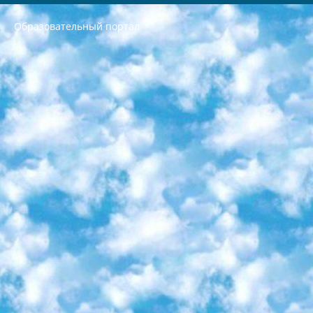
Образовательный портал
РЕСПУБЛИКА УЗБЕКИСТАН МИНИСТРЕРСТВО ДОШКОЛЬНОГО И ШКОЛЬНОГО ОБРАЗОВАНИЯ КОМАНДА в общеобразовательных учреждениях в 2023-2024 учебном году организация и проведение итоговой государственной аттестации обучающихся о Министра дошкольного и школьного образования Республики Узбекистан от 4 марта 2008 года (постановлением Минюста от 20 марта 2008 года № 1778 государственной регистрации) «Итоговое состояние учащихся общего среднего образования на основании положения об утверждении положения об аттестации общего среднего образования выпускной экзамен студентов в образовательных учреждениях в 2023-2024 учебном году В целях организации и прохождения аттестации приказываю: 1. Следующее: перечень предметов, по которым будет проводиться итоговая государственная аттестация и экзамен формы перевода согласно приложению 1; сертификаты международного образца, оценивающие уровень владения иностранными языками перечень согласно приложению 2; 2. Педагогический при специализированных образовательных учреждениях. научно-практический центр квалификации и международной оценки (Д.Давидова) 2024 г. До 25 марта: задания по предметам, по которым будет проводиться итоговая аттестация разработка и утверждение технических условий; итоговая аттестация на основании разработанного предметного задания разработка вопросов по предметам (устно и письменно), экзамен передача; общеобразовательные средние школы и специальные учебные заведения учащиеся выпускных классов школ и интернатов в агентской системе подготовка базы данных экзаменационных материалов и критериев оценки; перевод базы экзаменационных материалов на все языки обучения подать в Республиканский образовательный центр для изготовления; варианты экзаменов на основе разработанных контрольных материалов пусть будут поставлены задачи формирования. 3. Республиканский образовательный центр (Ш.Худайкулов) до 5 апреля 2024 года. до: база данных предоставленных экзаменационных материалов на все языки обучения перевод и экспертиза; для слепых, слабовидящих, глухих, слабослышащих и умственно отсталых детей учащиеся выпускных классов специализированных школ и школ-интернатов база данных экзаменационных материалов на всех преподаваемых языках подготовка критериев оценки; специализированные школы для умственно отсталых детей и технологии для учащихся выпускных классов школ-интернатов разработка соответствующих рекомендаций и критериев проведения ЕГЭ по естествознанию давать задания. 4. Педагогический при специализированных образовательных учреждениях. Научно-практический центр навыков и международной оценки (Д.Давидова), Республика образовательный центр (Худайкулов Ш.) итоговый государственный аттестационный экзамен ориентирован на творческое и логическое мышление при подготовке базы материалов учитывать введение заданий. 5. Следует отметить, что: сертификат государственного образца о знании общеобразовательного предмета и как минимум национальный уровень B1 по предметам на иностранных языках, указанным в Приложении 2. или международно признанный сертификат эквивалентного уровня студенты, изучающие определенный предмет, освобождаются от экзамена; по соответствующим предметам запланирована итоговая государственная аттестация за день до дня, путем жеребьевки Рабочей группой (в письменной форме по предметам, проводимым в форме) из числа сформированных вариантов выбрано 2 варианта; 2 выбранных варианта экзамена анонсированы на официальном сайте министерства и все выпускники по всей стране на основе этих вариантов проводит итоговую государственную аттестацию. 6. Государственное образование учащихся средних общеобразовательных учреждений. знания в соответствии с квалификационными требованиями, которые необходимо приобрести на основании стандартов итоговый (выпускной) контроль для 9 и 11 классов в целях тестирования Экзамены (далее – экзамены) состоят из предметов, перечисленных в приложении 1. будет сделано. 7. Экзамены пройдут с 26 мая по 15 июня 2024 г. (кроме науки физического воспитания). 8. Физическая для учащихся 9 классов общесредних образовательных учреждений. Экзамены по предмету «Образование, квалификация медицина» 1-6 мая 2024 года. сотрудники перевести под присмотр (с отклонениями в физическом или умственном развитии) специализированная школа для детей, школы-интернаты и со сколиозом школы-интернаты санаторного типа для больных детей исключены). 9. Он был слепым, слабовидящим и имел нарушения опорно-двигательного аппарата. экзамены в специализированных школах и интернатах для детей должны проводиться исходя из требований, предъявляемых к общеобразовательным учреждениям (физкультура кроме науки). 10. Специализированная школа для глухих и слабослышащих детей. и экзамены в интернатах и быть реализован в виде письменного теста по математике. 11. Специальность для умственно отсталых детей. Для 9 класса Родной язык и литературное письмо Государственный язык (язык обучения – узбекский). для неклассов) написано Математическое письмо Письменная/устная история Узбекистана Физическое воспитание практично Итоговый контроль Для 11 класса Написание родного языка и литературы (эссе) Математическое письмо Узбекский язык (обучение на узбекском языке) не посещающее общее среднее образование для учреждений)/Образовательное учреждение выбор письменный и устный Иностранный язык письменный/устный Письменная/устная история Узбекистана *По выбору студента:  Химия  Физика  Основы государственного права  География 10 бесплатных образовательных ресурсов - Мы составили подборку онлайн-проектов с интерактивными упражнениями, видеолекциями и статьями. Они помогут вам обрести новые и освежить старые знания бесплатно. 1. «ИНТУИТ» Старейшая образовательная площадка Рунета. Здесь вы найдёте сотни текстовых и видеокурсов на десятки различных тем — от программирования до психологии. Многие курсы подготовлены российскими университетами и крупными международными компаниями вроде Intel и Microsoft. Самостоятельное обучение бесплатное, но желающие могут оплатить услуги персональных наставников. 2. «Смартия» знакомит с актуальными профессиями и подсказывает, как им обучаться. Выбрав заинтересовавшую вас специальность — SMM-специалист, фотограф, веб-дизайнер или другую, — увидите список необходимых для неё умений. Чтобы вы могли освоить их самостоятельно, для каждого умения площадка отображает подборку ссылок на учебные материалы. Хотя «Смартия» ориентируется на русскоязычную аудиторию, часть контента всё же доступна только на английском. 3. «Лекторий Физтеха» Проект Московского физико-технического института (Физтеха). С его помощью вы можете смотреть онлайн серии лекций, записанные на видео в этом вузе. В числе доступных предметов — физика, биология, химия, информационные технологии и другие. К некоторым лекциям администрация ресурса прилагает готовые конспекты, которые можно скачивать в PDF-формате. 4. ITMOcourses Онлайн-площадка Санкт-Петербургского национального исследовательского университета информационных технологий, механики и оптики (ИТМО). Ресурс предоставляет свободный доступ к курсам, разработанным в этом вузе. Каталог материалов разбит на четыре категории: «Оптические системы и технологии», «Приборостроение и робототехника», «Информационные технологии» и «Биотехнологии». Курсы состоят из видеолекций, интерактивных демонстраций и заданий. 5. «КиберЛенинка» Электронная научная библиотека открытого доступа. Каталог площадки регулярно обрастает текстами статей из различных научных изданий. Сгруппированные по журналам и рубрикам публикации можно читать онлайн или скачивать целиком в PDF-формате. Проект нацелен на популяризацию науки за счёт открытого доступа к качественной информации. 6. «ПостНаука» На этом ресурсе публикуют подборки видеолекций, составленные экспертами из разных отраслей и объединённые общими темами. Среди них, к примеру, есть серии «Биоинформатика и геномика», «Культура средневековой Скандинавии» и Cinema Studies о теории кино. Каждая подборка лекций — логически связанная история, рассказанная экспертом от первого лица. Кроме того, на сайте появляются научно-образовательные статьи и тесты на разные темы. 7. «Newочём» Команда проекта «Newочём» отбирает самые интересные тексты из англоязычных СМИ и переводит те из них, за которые голосуют участники сообщества «ВКонтакте». По большей части это научно-популярные статьи. Редакторы придумывают лишь заголовки, в остальном содержание переводов соответствует оригиналам. Полные тексты можно читать прямо в социальной сети. 8. InternetUrok Онлайн-база материалов по основным дисциплинам школьной программы. Информация на сайте структурирована по классам, предметам и темам (урокам). Каждый урок состоит из видеолекций и конспектов. Есть также интерактивные тренажёры и тесты для закрепления пройденного материала. Даже если вы давно окончили школу, возможность повторить программу старших классов всегда может пригодиться. 9. Edutainme Ещё один ресурс об образовании. В отличие от Newtonew, как мне кажется, Edutainme больше ориентируется на представителей индустрии: педагогов, предпринимателей, разработчиков образовательных проектов. Но и любой, кто просто стремится к саморазвитию, найдёт на сайте много полезного и интересного для себя. Например, информацию о новых курсах и образовательных сервисах. 10. Newtonew Онлайн-медиа об образовании и обучении в широком смысле. Авторы Newtonew пишут об инструментах, заведениях, тактиках и стратегиях, которые помогают учить других и получать новые знания самостоятельно. На этой площадке вы найдёте новости, обзоры, аналитические мат