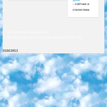
© Все права защищены
РЕСПУБЛИКА УЗБЕКИСТАН МИНИСТРЕРСТВО ДОШКОЛЬНОГО И ШКОЛЬНОГО ОБРАЗОВАНИЯ КОМАНДА в общеобразовательных учреждениях в 2023-2024 учебном году организация и проведение итоговой государственной аттестации обучающихся о Министра дошкольного и школьного образования Республики Узбекистан от 4 марта 2008 года (постановлением Минюста от 20 марта 2008 года № 1778 государственной регистрации) «Итоговое состояние учащихся общего среднего образования на основании положения об утверждении положения об аттестации общего среднего образования выпускной экзамен студентов в образовательных учреждениях в 2023-2024 учебном году В целях организации и прохождения аттестации приказываю: 1. Следующее: перечень предметов, по которым будет проводиться итоговая государственная аттестация и экзамен формы перевода согласно приложению 1; сертификаты международного образца, оценивающие уровень владения иностранными языками перечень согласно приложению 2; 2. Педагогический при специализированных образовательных учреждениях. научно-практический центр квалификации и международной оценки (Д.Давидова) 2024 г. До 25 марта: задания по предметам, по которым будет проводиться итоговая аттестация разработка и утверждение технических условий; итоговая аттестация на основании разработанного предметного задания разработка вопросов по предметам (устно и письменно), экзамен передача; общеобразовательные средние школы и специальные учебные заведения учащиеся выпускных классов школ и интернатов в агентской системе подготовка базы данных экзаменационных материалов и критериев оценки; перевод базы экзаменационных материалов на все языки обучения подать в Республиканский образовательный центр для изготовления; варианты экзаменов на основе разработанных контрольных материалов пусть будут поставлены задачи формирования. 3. Республиканский образовательный центр (Ш.Худайкулов) до 5 апреля 2024 года. до: база данных предоставленных экзаменационных материалов на все языки обучения перевод и экспертиза; для слепых, слабовидящих, глухих, слабослышащих и умственно отсталых детей учащиеся выпускных классов специализированных школ и школ-интернатов база данных экзаменационных материалов на всех преподаваемых языках подготовка критериев оценки; специализированные школы для умственно отсталых детей и технологии для учащихся выпускных классов школ-интернатов разработка соответствующих рекомендаций и критериев проведения ЕГЭ по естествознанию давать задания. 4. Педагогический при специализированных образовательных учреждениях. Научно-практический центр навыков и международной оценки (Д.Давидова), Республика образовательный центр (Худайкулов Ш.) итоговый государственный аттестационный экзамен ориентирован на творческое и логическое мышление при подготовке базы материалов учитывать введение заданий. 5. Следует отметить, что: сертификат государственного образца о знании общеобразовательного предмета и как минимум национальный уровень B1 по предметам на иностранных языках, указанным в Приложении 2. или международно признанный сертификат эквивалентного уровня студенты, изучающие определенный предмет, освобождаются от экзамена; по соответствующим предметам запланирована итоговая государственная аттестация за день до дня, путем жеребьевки Рабочей группой (в письменной форме по предметам, проводимым в форме) из числа сформированных вариантов выбрано 2 варианта; 2 выбранных варианта экзамена анонсированы на официальном сайте министерства и все выпускники по всей стране на основе этих вариантов проводит итоговую государственную аттестацию. 6. Государственное образование учащихся средних общеобразовательных учреждений. знания в соответствии с квалификационными требованиями, которые необходимо приобрести на основании стандартов итоговый (выпускной) контроль для 9 и 11 классов в целях тестирования Экзамены (далее – экзамены) состоят из предметов, перечисленных в приложении 1. будет сделано. 7. Экзамены пройдут с 26 мая по 15 июня 2024 г. (кроме науки физического воспитания). 8. Физическая для учащихся 9 классов общесредних образовательных учреждений. Экзамены по предмету «Образование, квалификация медицина» 1-6 мая 2024 года. сотрудники перевести под присмотр (с отклонениями в физическом или умственном развитии) специализированная школа для детей, школы-интернаты и со сколиозом школы-интернаты санаторного типа для больных детей исключены). 9. Он был слепым, слабовидящим и имел нарушения опорно-двигательного аппарата. экзамены в специализированных школах и интернатах для детей должны проводиться исходя из требований, предъявляемых к общеобразовательным учреждениям (физкультура кроме науки). 10. Специализированная школа для глухих и слабослышащих детей. и экзамены в интернатах и быть реализован в виде письменного теста по математике. 11. Специальность для умственно отсталых детей. Для 9 класса Родной язык и литературное письмо Государственный язык (язык обучения – узбекский). для неклассов) написано Математическое письмо Письменная/устная история Узбекистана Физическое воспитание практично Итоговый контроль Для 11 класса Написание родного языка и литературы (эссе) Математическое письмо Узбекский язык (обучение на узбекском языке) не посещающее общее среднее образование для учреждений)/Образовательное учреждение выбор письменный и устный Иностранный язык письменный/устный Письменная/устная история Узбекистана *По выбору студента:  Химия  Физика  Основы государственного права  География 10 бесплатных образовательных ресурсов - Мы составили подборку онлайн-проектов с интерактивными упражнениями, видеолекциями и статьями. Они помогут вам обрести новые и освежить старые знания бесплатно. 1. «ИНТУИТ» Старейшая образовательная площадка Рунета. Здесь вы найдёте сотни текстовых и видеокурсов на десятки различных тем — от программирования до психологии. Многие курсы подготовлены российскими университетами и крупными международными компаниями вроде Intel и Microsoft. Самостоятельное обучение бесплатное, но желающие могут оплатить услуги персональных наставников. 2. «Смартия» знакомит с актуальными профессиями и подсказывает, как им обучаться. Выбрав заинтересовавшую вас специальность — SMM-специалист, фотограф, веб-дизайнер или другую, — увидите список необходимых для неё умений. Чтобы вы могли освоить их самостоятельно, для каждого умения площадка отображает подборку ссылок на учебные материалы. Хотя «Смартия» ориентируется на русскоязычную аудиторию, часть контента всё же доступна только на английском. 3. «Лекторий Физтеха» Проект Московского физико-технического института (Физтеха). С его помощью вы можете смотреть онлайн серии лекций, записанные на видео в этом вузе. В числе доступных предметов — физика, биология, химия, информационные технологии и другие. К некоторым лекциям администрация ресурса прилагает готовые конспекты, которые можно скачивать в PDF-формате. 4. ITMOcourses Онлайн-площадка Санкт-Петербургского национального исследовательского университета информационных технологий, механики и оптики (ИТМО). Ресурс предоставляет свободный доступ к курсам, разработанным в этом вузе. Каталог материалов разбит на четыре категории: «Оптические системы и технологии», «Приборостроение и робототехника», «Информационные технологии» и «Биотехнологии». Курсы состоят из видеолекций, интерактивных демонстраций и заданий. 5. «КиберЛенинка» Электронная научная библиотека открытого доступа. Каталог площадки регулярно обрастает текстами статей из различных научных изданий. Сгруппированные по журналам и рубрикам публикации можно читать онлайн или скачивать целиком в PDF-формате. Проект нацелен на популяризацию науки за счёт открытого доступа к качественной информации. 6. «ПостНаука» На этом ресурсе публикуют подборки видеолекций, составленные экспертами из разных отраслей и объединённые общими темами. Среди них, к примеру, есть серии «Биоинформатика и геномика», «Культура средневековой Скандинавии» и Cinema Studies о теории кино. Каждая подборка лекций — логически связанная история, рассказанная экспертом от первого лица. Кроме того, на сайте появляются научно-образовательные статьи и тесты на разные темы. 7. «Newочём» Команда проекта «Newочём» отбирает самые интересные тексты из англоязычных СМИ и переводит те из них, за которые голосуют участники сообщества «ВКонтакте». По большей части это научно-популярные статьи. Редакторы придумывают лишь заголовки, в остальном содержание переводов соответствует оригиналам. Полные тексты можно читать прямо в социальной сети. 8. InternetUrok Онлайн-база материалов по основным дисциплинам школьной программы. Информация на сайте структурирована по классам, предметам и темам (урокам). Каждый урок состоит из видеолекций и конспектов. Есть также интерактивные тренажёры и тесты для закрепления пройденного материала. Даже если вы давно окончили школу, возможность повторить программу старших классов всегда может пригодиться. 9. Edutainme Ещё один ресурс об образовании. В отличие от Newtonew, как мне кажется, Edutainme больше ориентируется на представителей индустрии: педагогов, предпринимателей, разработчиков образовательных проектов. Но и любой, кто просто стремится к саморазвитию, найдёт на сайте много полезного и интересного для себя. Например, информацию о новых курсах и образовательных сервисах. 10. Newtonew Онлайн-медиа об образовании и обучении в широком смысле. Авторы Newtonew пишут об инструментах, заведениях, тактиках и стратегиях, которые помогают учить других и получать новые знания самостоятельно. На этой площадке вы найдёте новости, обзоры, аналитические мате
55863853