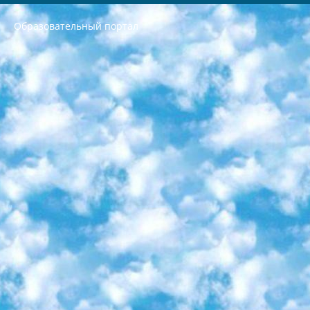
Образовательный портал
РЕСПУБЛИКА УЗБЕКИСТАН МИНИСТРЕРСТВО ДОШКОЛЬНОГО И ШКОЛЬНОГО ОБРАЗОВАНИЯ КОМАНДА в общеобразовательных учреждениях в 2023-2024 учебном году организация и проведение итоговой государственной аттестации обучающихся о Министра дошкольного и школьного образования Республики Узбекистан от 4 марта 2008 года (постановлением Минюста от 20 марта 2008 года № 1778 государственной регистрации) «Итоговое состояние учащихся общего среднего образования на основании положения об утверждении положения об аттестации общего среднего образования выпускной экзамен студентов в образовательных учреждениях в 2023-2024 учебном году В целях организации и прохождения аттестации приказываю: 1. Следующее: перечень предметов, по которым будет проводиться итоговая государственная аттестация и экзамен формы перевода согласно приложению 1; сертификаты международного образца, оценивающие уровень владения иностранными языками перечень согласно приложению 2; 2. Педагогический при специализированных образовательных учреждениях. научно-практический центр квалификации и международной оценки (Д.Давидова) 2024 г. До 25 марта: задания по предметам, по которым будет проводиться итоговая аттестация разработка и утверждение технических условий; итоговая аттестация на основании разработанного предметного задания разработка вопросов по предметам (устно и письменно), экзамен передача; общеобразовательные средние школы и специальные учебные заведения учащиеся выпускных классов школ и интернатов в агентской системе подготовка базы данных экзаменационных материалов и критериев оценки; перевод базы экзаменационных материалов на все языки обучения подать в Республиканский образовательный центр для изготовления; варианты экзаменов на основе разработанных контрольных материалов пусть будут поставлены задачи формирования. 3. Республиканский образовательный центр (Ш.Худайкулов) до 5 апреля 2024 года. до: база данных предоставленных экзаменационных материалов на все языки обучения перевод и экспертиза; для слепых, слабовидящих, глухих, слабослышащих и умственно отсталых детей учащиеся выпускных классов специализированных школ и школ-интернатов база данных экзаменационных материалов на всех преподаваемых языках подготовка критериев оценки; специализированные школы для умственно отсталых детей и технологии для учащихся выпускных классов школ-интернатов разработка соответствующих рекомендаций и критериев проведения ЕГЭ по естествознанию давать задания. 4. Педагогический при специализированных образовательных учреждениях. Научно-практический центр навыков и международной оценки (Д.Давидова), Республика образовательный центр (Худайкулов Ш.) итоговый государственный аттестационный экзамен ориентирован на творческое и логическое мышление при подготовке базы материалов учитывать введение заданий. 5. Следует отметить, что: сертификат государственного образца о знании общеобразовательного предмета и как минимум национальный уровень B1 по предметам на иностранных языках, указанным в Приложении 2. или международно признанный сертификат эквивалентного уровня студенты, изучающие определенный предмет, освобождаются от экзамена; по соответствующим предметам запланирована итоговая государственная аттестация за день до дня, путем жеребьевки Рабочей группой (в письменной форме по предметам, проводимым в форме) из числа сформированных вариантов выбрано 2 варианта; 2 выбранных варианта экзамена анонсированы на официальном сайте министерства и все выпускники по всей стране на основе этих вариантов проводит итоговую государственную аттестацию. 6. Государственное образование учащихся средних общеобразовательных учреждений. знания в соответствии с квалификационными требованиями, которые необходимо приобрести на основании стандартов итоговый (выпускной) контроль для 9 и 11 классов в целях тестирования Экзамены (далее – экзамены) состоят из предметов, перечисленных в приложении 1. будет сделано. 7. Экзамены пройдут с 26 мая по 15 июня 2024 г. (кроме науки физического воспитания). 8. Физическая для учащихся 9 классов общесредних образовательных учреждений. Экзамены по предмету «Образование, квалификация медицина» 1-6 мая 2024 года. сотрудники перевести под присмотр (с отклонениями в физическом или умственном развитии) специализированная школа для детей, школы-интернаты и со сколиозом школы-интернаты санаторного типа для больных детей исключены). 9. Он был слепым, слабовидящим и имел нарушения опорно-двигательного аппарата. экзамены в специализированных школах и интернатах для детей должны проводиться исходя из требований, предъявляемых к общеобразовательным учреждениям (физкультура кроме науки). 10. Специализированная школа для глухих и слабослышащих детей. и экзамены в интернатах и быть реализован в виде письменного теста по математике. 11. Специальность для умственно отсталых детей. Для 9 класса Родной язык и литературное письмо Государственный язык (язык обучения – узбекский). для неклассов) написано Математическое письмо Письменная/устная история Узбекистана Физическое воспитание практично Итоговый контроль Для 11 класса Написание родного языка и литературы (эссе) Математическое письмо Узбекский язык (обучение на узбекском языке) не посещающее общее среднее образование для учреждений)/Образовательное учреждение выбор письменный и устный Иностранный язык письменный/устный Письменная/устная история Узбекистана *По выбору студента:  Химия  Физика  Основы государственного права  География 10 бесплатных образовательных ресурсов - Мы составили подборку онлайн-проектов с интерактивными упражнениями, видеолекциями и статьями. Они помогут вам обрести новые и освежить старые знания бесплатно. 1. «ИНТУИТ» Старейшая образовательная площадка Рунета. Здесь вы найдёте сотни текстовых и видеокурсов на десятки различных тем — от программирования до психологии. Многие курсы подготовлены российскими университетами и крупными международными компаниями вроде Intel и Microsoft. Самостоятельное обучение бесплатное, но желающие могут оплатить услуги персональных наставников. 2. «Смартия» знакомит с актуальными профессиями и подсказывает, как им обучаться. Выбрав заинтересовавшую вас специальность — SMM-специалист, фотограф, веб-дизайнер или другую, — увидите список необходимых для неё умений. Чтобы вы могли освоить их самостоятельно, для каждого умения площадка отображает подборку ссылок на учебные материалы. Хотя «Смартия» ориентируется на русскоязычную аудиторию, часть контента всё же доступна только на английском. 3. «Лекторий Физтеха» Проект Московского физико-технического института (Физтеха). С его помощью вы можете смотреть онлайн серии лекций, записанные на видео в этом вузе. В числе доступных предметов — физика, биология, химия, информационные технологии и другие. К некоторым лекциям администрация ресурса прилагает готовые конспекты, которые можно скачивать в PDF-формате. 4. ITMOcourses Онлайн-площадка Санкт-Петербургского национального исследовательского университета информационных технологий, механики и оптики (ИТМО). Ресурс предоставляет свободный доступ к курсам, разработанным в этом вузе. Каталог материалов разбит на четыре категории: «Оптические системы и технологии», «Приборостроение и робототехника», «Информационные технологии» и «Биотехнологии». Курсы состоят из видеолекций, интерактивных демонстраций и заданий. 5. «КиберЛенинка» Электронная научная библиотека открытого доступа. Каталог площадки регулярно обрастает текстами статей из различных научных изданий. Сгруппированные по журналам и рубрикам публикации можно читать онлайн или скачивать целиком в PDF-формате. Проект нацелен на популяризацию науки за счёт открытого доступа к качественной информации. 6. «ПостНаука» На этом ресурсе публикуют подборки видеолекций, составленные экспертами из разных отраслей и объединённые общими темами. Среди них, к примеру, есть серии «Биоинформатика и геномика», «Культура средневековой Скандинавии» и Cinema Studies о теории кино. Каждая подборка лекций — логически связанная история, рассказанная экспертом от первого лица. Кроме того, на сайте появляются научно-образовательные статьи и тесты на разные темы. 7. «Newочём» Команда проекта «Newочём» отбирает самые интересные тексты из англоязычных СМИ и переводит те из них, за которые голосуют участники сообщества «ВКонтакте». По большей части это научно-популярные статьи. Редакторы придумывают лишь заголовки, в остальном содержание переводов соответствует оригиналам. Полные тексты можно читать прямо в социальной сети. 8. InternetUrok Онлайн-база материалов по основным дисциплинам школьной программы. Информация на сайте структурирована по классам, предметам и темам (урокам). Каждый урок состоит из видеолекций и конспектов. Есть также интерактивные тренажёры и тесты для закрепления пройденного материала. Даже если вы давно окончили школу, возможность повторить программу старших классов всегда может пригодиться. 9. Edutainme Ещё один ресурс об образовании. В отличие от Newtonew, как мне кажется, Edutainme больше ориентируется на представителей индустрии: педагогов, предпринимателей, разработчиков образовательных проектов. Но и любой, кто просто стремится к саморазвитию, найдёт на сайте много полезного и интересного для себя. Например, информацию о новых курсах и образовательных сервисах. 10. Newtonew Онлайн-медиа об образовании и обучении в широком смысле. Авторы Newtonew пишут об инструментах, заведениях, тактиках и стратегиях, которые помогают учить других и получать новые знания самостоятельно. На этой площадке вы найдёте новости, обзоры, аналитические мат