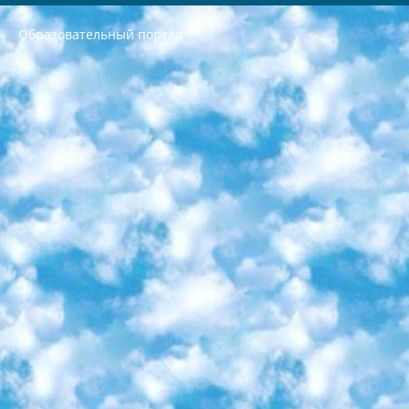
Образовательный портал
РЕСПУБЛИКА УЗБЕКИСТАН МИНИСТРЕРСТВО ДОШКОЛЬНОГО И ШКОЛЬНОГО ОБРАЗОВАНИЯ КОМАНДА в общеобразовательных учреждениях в 2023-2024 учебном году организация и проведение итоговой государственной аттестации обучающихся о Министра дошкольного и школьного образования Республики Узбекистан от 4 марта 2008 года (постановлением Минюста от 20 марта 2008 года № 1778 государственной регистрации) «Итоговое состояние учащихся общего среднего образования на основании положения об утверждении положения об аттестации общего среднего образования выпускной экзамен студентов в образовательных учреждениях в 2023-2024 учебном году В целях организации и прохождения аттестации приказываю: 1. Следующее: перечень предметов, по которым будет проводиться итоговая государственная аттестация и экзамен формы перевода согласно приложению 1; сертификаты международного образца, оценивающие уровень владения иностранными языками перечень согласно приложению 2; 2. Педагогический при специализированных образовательных учреждениях. научно-практический центр квалификации и международной оценки (Д.Давидова) 2024 г. До 25 марта: задания по предметам, по которым будет проводиться итоговая аттестация разработка и утверждение технических условий; итоговая аттестация на основании разработанного предметного задания разработка вопросов по предметам (устно и письменно), экзамен передача; общеобразовательные средние школы и специальные учебные заведения учащиеся выпускных классов школ и интернатов в агентской системе подготовка базы данных экзаменационных материалов и критериев оценки; перевод базы экзаменационных материалов на все языки обучения подать в Республиканский образовательный центр для изготовления; варианты экзаменов на основе разработанных контрольных материалов пусть будут поставлены задачи формирования. 3. Республиканский образовательный центр (Ш.Худайкулов) до 5 апреля 2024 года. до: база данных предоставленных экзаменационных материалов на все языки обучения перевод и экспертиза; для слепых, слабовидящих, глухих, слабослышащих и умственно отсталых детей учащиеся выпускных классов специализированных школ и школ-интернатов база данных экзаменационных материалов на всех преподаваемых языках подготовка критериев оценки; специализированные школы для умственно отсталых детей и технологии для учащихся выпускных классов школ-интернатов разработка соответствующих рекомендаций и критериев проведения ЕГЭ по естествознанию давать задания. 4. Педагогический при специализированных образовательных учреждениях. Научно-практический центр навыков и международной оценки (Д.Давидова), Республика образовательный центр (Худайкулов Ш.) итоговый государственный аттестационный экзамен ориентирован на творческое и логическое мышление при подготовке базы материалов учитывать введение заданий. 5. Следует отметить, что: сертификат государственного образца о знании общеобразовательного предмета и как минимум национальный уровень B1 по предметам на иностранных языках, указанным в Приложении 2. или международно признанный сертификат эквивалентного уровня студенты, изучающие определенный предмет, освобождаются от экзамена; по соответствующим предметам запланирована итоговая государственная аттестация за день до дня, путем жеребьевки Рабочей группой (в письменной форме по предметам, проводимым в форме) из числа сформированных вариантов выбрано 2 варианта; 2 выбранных варианта экзамена анонсированы на официальном сайте министерства и все выпускники по всей стране на основе этих вариантов проводит итоговую государственную аттестацию. 6. Государственное образование учащихся средних общеобразовательных учреждений. знания в соответствии с квалификационными требованиями, которые необходимо приобрести на основании стандартов итоговый (выпускной) контроль для 9 и 11 классов в целях тестирования Экзамены (далее – экзамены) состоят из предметов, перечисленных в приложении 1. будет сделано. 7. Экзамены пройдут с 26 мая по 15 июня 2024 г. (кроме науки физического воспитания). 8. Физическая для учащихся 9 классов общесредних образовательных учреждений. Экзамены по предмету «Образование, квалификация медицина» 1-6 мая 2024 года. сотрудники перевести под присмотр (с отклонениями в физическом или умственном развитии) специализированная школа для детей, школы-интернаты и со сколиозом школы-интернаты санаторного типа для больных детей исключены). 9. Он был слепым, слабовидящим и имел нарушения опорно-двигательного аппарата. экзамены в специализированных школах и интернатах для детей должны проводиться исходя из требований, предъявляемых к общеобразовательным учреждениям (физкультура кроме науки). 10. Специализированная школа для глухих и слабослышащих детей. и экзамены в интернатах и быть реализован в виде письменного теста по математике. 11. Специальность для умственно отсталых детей. Для 9 класса Родной язык и литературное письмо Государственный язык (язык обучения – узбекский). для неклассов) написано Математическое письмо Письменная/устная история Узбекистана Физическое воспитание практично Итоговый контроль Для 11 класса Написание родного языка и литературы (эссе) Математическое письмо Узбекский язык (обучение на узбекском языке) не посещающее общее среднее образование для учреждений)/Образовательное учреждение выбор письменный и устный Иностранный язык письменный/устный Письменная/устная история Узбекистана *По выбору студента:  Химия  Физика  Основы государственного права  География 10 бесплатных образовательных ресурсов - Мы составили подборку онлайн-проектов с интерактивными упражнениями, видеолекциями и статьями. Они помогут вам обрести новые и освежить старые знания бесплатно. 1. «ИНТУИТ» Старейшая образовательная площадка Рунета. Здесь вы найдёте сотни текстовых и видеокурсов на десятки различных тем — от программирования до психологии. Многие курсы подготовлены российскими университетами и крупными международными компаниями вроде Intel и Microsoft. Самостоятельное обучение бесплатное, но желающие могут оплатить услуги персональных наставников. 2. «Смартия» знакомит с актуальными профессиями и подсказывает, как им обучаться. Выбрав заинтересовавшую вас специальность — SMM-специалист, фотограф, веб-дизайнер или другую, — увидите список необходимых для неё умений. Чтобы вы могли освоить их самостоятельно, для каждого умения площадка отображает подборку ссылок на учебные материалы. Хотя «Смартия» ориентируется на русскоязычную аудиторию, часть контента всё же доступна только на английском. 3. «Лекторий Физтеха» Проект Московского физико-технического института (Физтеха). С его помощью вы можете смотреть онлайн серии лекций, записанные на видео в этом вузе. В числе доступных предметов — физика, биология, химия, информационные технологии и другие. К некоторым лекциям администрация ресурса прилагает готовые конспекты, которые можно скачивать в PDF-формате. 4. ITMOcourses Онлайн-площадка Санкт-Петербургского национального исследовательского университета информационных технологий, механики и оптики (ИТМО). Ресурс предоставляет свободный доступ к курсам, разработанным в этом вузе. Каталог материалов разбит на четыре категории: «Оптические системы и технологии», «Приборостроение и робототехника», «Информационные технологии» и «Биотехнологии». Курсы состоят из видеолекций, интерактивных демонстраций и заданий. 5. «КиберЛенинка» Электронная научная библиотека открытого доступа. Каталог площадки регулярно обрастает текстами статей из различных научных изданий. Сгруппированные по журналам и рубрикам публикации можно читать онлайн или скачивать целиком в PDF-формате. Проект нацелен на популяризацию науки за счёт открытого доступа к качественной информации. 6. «ПостНаука» На этом ресурсе публикуют подборки видеолекций, составленные экспертами из разных отраслей и объединённые общими темами. Среди них, к примеру, есть серии «Биоинформатика и геномика», «Культура средневековой Скандинавии» и Cinema Studies о теории кино. Каждая подборка лекций — логически связанная история, рассказанная экспертом от первого лица. Кроме того, на сайте появляются научно-образовательные статьи и тесты на разные темы. 7. «Newочём» Команда проекта «Newочём» отбирает самые интересные тексты из англоязычных СМИ и переводит те из них, за которые голосуют участники сообщества «ВКонтакте». По большей части это научно-популярные статьи. Редакторы придумывают лишь заголовки, в остальном содержание переводов соответствует оригиналам. Полные тексты можно читать прямо в социальной сети. 8. InternetUrok Онлайн-база материалов по основным дисциплинам школьной программы. Информация на сайте структурирована по классам, предметам и темам (урокам). Каждый урок состоит из видеолекций и конспектов. Есть также интерактивные тренажёры и тесты для закрепления пройденного материала. Даже если вы давно окончили школу, возможность повторить программу старших классов всегда может пригодиться. 9. Edutainme Ещё один ресурс об образовании. В отличие от Newtonew, как мне кажется, Edutainme больше ориентируется на представителей индустрии: педагогов, предпринимателей, разработчиков образовательных проектов. Но и любой, кто просто стремится к саморазвитию, найдёт на сайте много полезного и интересного для себя. Например, информацию о новых курсах и образовательных сервисах. 10. Newtonew Онлайн-медиа об образовании и обучении в широком смысле. Авторы Newtonew пишут об инструментах, заведениях, тактиках и стратегиях, которые помогают учить других и получать новые знания самостоятельно. На этой площадке вы найдёте новости, обзоры, аналитические мат