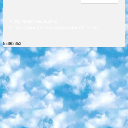
© Все права защищены
РЕСПУБЛИКА УЗБЕКИСТАН МИНИСТРЕРСТВО ДОШКОЛЬНОГО И ШКОЛЬНОГО ОБРАЗОВАНИЯ КОМАНДА в общеобразовательных учреждениях в 2023-2024 учебном году организация и проведение итоговой государственной аттестации обучающихся о Министра дошкольного и школьного образования Республики Узбекистан от 4 марта 2008 года (постановлением Минюста от 20 марта 2008 года № 1778 государственной регистрации) «Итоговое состояние учащихся общего среднего образования на основании положения об утверждении положения об аттестации общего среднего образования выпускной экзамен студентов в образовательных учреждениях в 2023-2024 учебном году В целях организации и прохождения аттестации приказываю: 1. Следующее: перечень предметов, по которым будет проводиться итоговая государственная аттестация и экзамен формы перевода согласно приложению 1; сертификаты международного образца, оценивающие уровень владения иностранными языками перечень согласно приложению 2; 2. Педагогический при специализированных образовательных учреждениях. научно-практический центр квалификации и международной оценки (Д.Давидова) 2024 г. До 25 марта: задания по предметам, по которым будет проводиться итоговая аттестация разработка и утверждение технических условий; итоговая аттестация на основании разработанного предметного задания разработка вопросов по предметам (устно и письменно), экзамен передача; общеобразовательные средние школы и специальные учебные заведения учащиеся выпускных классов школ и интернатов в агентской системе подготовка базы данных экзаменационных материалов и критериев оценки; перевод базы экзаменационных материалов на все языки обучения подать в Республиканский образовательный центр для изготовления; варианты экзаменов на основе разработанных контрольных материалов пусть будут поставлены задачи формирования. 3. Республиканский образовательный центр (Ш.Худайкулов) до 5 апреля 2024 года. до: база данных предоставленных экзаменационных материалов на все языки обучения перевод и экспертиза; для слепых, слабовидящих, глухих, слабослышащих и умственно отсталых детей учащиеся выпускных классов специализированных школ и школ-интернатов база данных экзаменационных материалов на всех преподаваемых языках подготовка критериев оценки; специализированные школы для умственно отсталых детей и технологии для учащихся выпускных классов школ-интернатов разработка соответствующих рекомендаций и критериев проведения ЕГЭ по естествознанию давать задания. 4. Педагогический при специализированных образовательных учреждениях. Научно-практический центр навыков и международной оценки (Д.Давидова), Республика образовательный центр (Худайкулов Ш.) итоговый государственный аттестационный экзамен ориентирован на творческое и логическое мышление при подготовке базы материалов учитывать введение заданий. 5. Следует отметить, что: сертификат государственного образца о знании общеобразовательного предмета и как минимум национальный уровень B1 по предметам на иностранных языках, указанным в Приложении 2. или международно признанный сертификат эквивалентного уровня студенты, изучающие определенный предмет, освобождаются от экзамена; по соответствующим предметам запланирована итоговая государственная аттестация за день до дня, путем жеребьевки Рабочей группой (в письменной форме по предметам, проводимым в форме) из числа сформированных вариантов выбрано 2 варианта; 2 выбранных варианта экзамена анонсированы на официальном сайте министерства и все выпускники по всей стране на основе этих вариантов проводит итоговую государственную аттестацию. 6. Государственное образование учащихся средних общеобразовательных учреждений. знания в соответствии с квалификационными требованиями, которые необходимо приобрести на основании стандартов итоговый (выпускной) контроль для 9 и 11 классов в целях тестирования Экзамены (далее – экзамены) состоят из предметов, перечисленных в приложении 1. будет сделано. 7. Экзамены пройдут с 26 мая по 15 июня 2024 г. (кроме науки физического воспитания). 8. Физическая для учащихся 9 классов общесредних образовательных учреждений. Экзамены по предмету «Образование, квалификация медицина» 1-6 мая 2024 года. сотрудники перевести под присмотр (с отклонениями в физическом или умственном развитии) специализированная школа для детей, школы-интернаты и со сколиозом школы-интернаты санаторного типа для больных детей исключены). 9. Он был слепым, слабовидящим и имел нарушения опорно-двигательного аппарата. экзамены в специализированных школах и интернатах для детей должны проводиться исходя из требований, предъявляемых к общеобразовательным учреждениям (физкультура кроме науки). 10. Специализированная школа для глухих и слабослышащих детей. и экзамены в интернатах и быть реализован в виде письменного теста по математике. 11. Специальность для умственно отсталых детей. Для 9 класса Родной язык и литературное письмо Государственный язык (язык обучения – узбекский). для неклассов) написано Математическое письмо Письменная/устная история Узбекистана Физическое воспитание практично Итоговый контроль Для 11 класса Написание родного языка и литературы (эссе) Математическое письмо Узбекский язык (обучение на узбекском языке) не посещающее общее среднее образование для учреждений)/Образовательное учреждение выбор письменный и устный Иностранный язык письменный/устный Письменная/устная история Узбекистана *По выбору студента:  Химия  Физика  Основы государственного права  География 10 бесплатных образовательных ресурсов - Мы составили подборку онлайн-проектов с интерактивными упражнениями, видеолекциями и статьями. Они помогут вам обрести новые и освежить старые знания бесплатно. 1. «ИНТУИТ» Старейшая образовательная площадка Рунета. Здесь вы найдёте сотни текстовых и видеокурсов на десятки различных тем — от программирования до психологии. Многие курсы подготовлены российскими университетами и крупными международными компаниями вроде Intel и Microsoft. Самостоятельное обучение бесплатное, но желающие могут оплатить услуги персональных наставников. 2. «Смартия» знакомит с актуальными профессиями и подсказывает, как им обучаться. Выбрав заинтересовавшую вас специальность — SMM-специалист, фотограф, веб-дизайнер или другую, — увидите список необходимых для неё умений. Чтобы вы могли освоить их самостоятельно, для каждого умения площадка отображает подборку ссылок на учебные материалы. Хотя «Смартия» ориентируется на русскоязычную аудиторию, часть контента всё же доступна только на английском. 3. «Лекторий Физтеха» Проект Московского физико-технического института (Физтеха). С его помощью вы можете смотреть онлайн серии лекций, записанные на видео в этом вузе. В числе доступных предметов — физика, биология, химия, информационные технологии и другие. К некоторым лекциям администрация ресурса прилагает готовые конспекты, которые можно скачивать в PDF-формате. 4. ITMOcourses Онлайн-площадка Санкт-Петербургского национального исследовательского университета информационных технологий, механики и оптики (ИТМО). Ресурс предоставляет свободный доступ к курсам, разработанным в этом вузе. Каталог материалов разбит на четыре категории: «Оптические системы и технологии», «Приборостроение и робототехника», «Информационные технологии» и «Биотехнологии». Курсы состоят из видеолекций, интерактивных демонстраций и заданий. 5. «КиберЛенинка» Электронная научная библиотека открытого доступа. Каталог площадки регулярно обрастает текстами статей из различных научных изданий. Сгруппированные по журналам и рубрикам публикации можно читать онлайн или скачивать целиком в PDF-формате. Проект нацелен на популяризацию науки за счёт открытого доступа к качественной информации. 6. «ПостНаука» На этом ресурсе публикуют подборки видеолекций, составленные экспертами из разных отраслей и объединённые общими темами. Среди них, к примеру, есть серии «Биоинформатика и геномика», «Культура средневековой Скандинавии» и Cinema Studies о теории кино. Каждая подборка лекций — логически связанная история, рассказанная экспертом от первого лица. Кроме того, на сайте появляются научно-образовательные статьи и тесты на разные темы. 7. «Newочём» Команда проекта «Newочём» отбирает самые интересные тексты из англоязычных СМИ и переводит те из них, за которые голосуют участники сообщества «ВКонтакте». По большей части это научно-популярные статьи. Редакторы придумывают лишь заголовки, в остальном содержание переводов соответствует оригиналам. Полные тексты можно читать прямо в социальной сети. 8. InternetUrok Онлайн-база материалов по основным дисциплинам школьной программы. Информация на сайте структурирована по классам, предметам и темам (урокам). Каждый урок состоит из видеолекций и конспектов. Есть также интерактивные тренажёры и тесты для закрепления пройденного материала. Даже если вы давно окончили школу, возможность повторить программу старших классов всегда может пригодиться. 9. Edutainme Ещё один ресурс об образовании. В отличие от Newtonew, как мне кажется, Edutainme больше ориентируется на представителей индустрии: педагогов, предпринимателей, разработчиков образовательных проектов. Но и любой, кто просто стремится к саморазвитию, найдёт на сайте много полезного и интересного для себя. Например, информацию о новых курсах и образовательных сервисах. 10. Newtonew Онлайн-медиа об образовании и обучении в широком смысле. Авторы Newtonew пишут об инструментах, заведениях, тактиках и стратегиях, которые помогают учить других и получать новые знания самостоятельно. На этой площадке вы найдёте новости, обзоры, аналитические мате
55863853