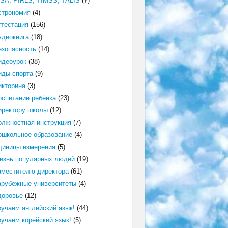
ISA, PIRLS, TIMSS, TALIS
(7)
строномия
(4)
ттестация
(156)
удиокнига
(18)
езопасность
(14)
идеоурок
(38)
иды спорта
(9)
икторина
(3)
оспитание ребёнка
(23)
иректору школы
(12)
олжностная инструкция
(7)
ошкольное образование
(4)
диницы измерения
(5)
изнь популярных людей
(19)
аместителю директора
(61)
арубежные университеты
(4)
доровье
(12)
зучаем английский язык!
(44)
зучаем корейский язык!
(5)