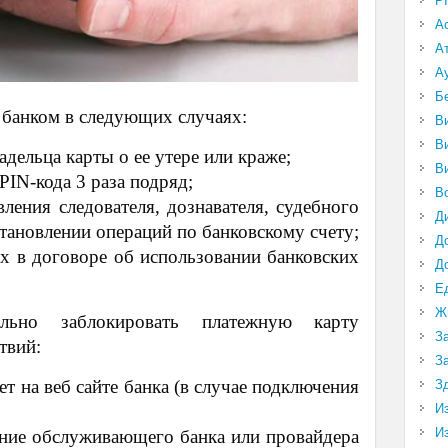
P
А
А
А
Б
 банком в следующих случаях:
В
В
дельца карты о ее утере или краже;
В
IN-кода 3 раза подряд;
В
ления следователя, дознавателя, судебного
Д
становлении операций по банковскому счету;
Д
х в договоре об использовании банковских
Д
Е
Ж
льно заблокировать платежную карту
З
твий:
З
т на веб сайте банка (в случае подключения
З
И
И
ние обслуживающего банка или провайдера