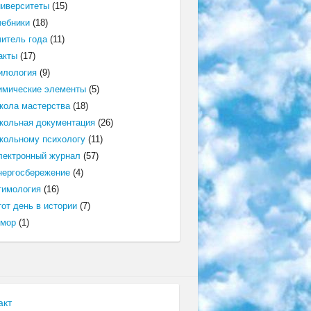
ниверситеты
(15)
чебники
(18)
читель года
(11)
акты
(17)
илология
(9)
имические элементы
(5)
кола мастерства
(18)
кольная документация
(26)
кольному психологу
(11)
лектронный журнал
(57)
нергосбережение
(4)
тимология
(16)
от день в истории
(7)
мор
(1)
акт