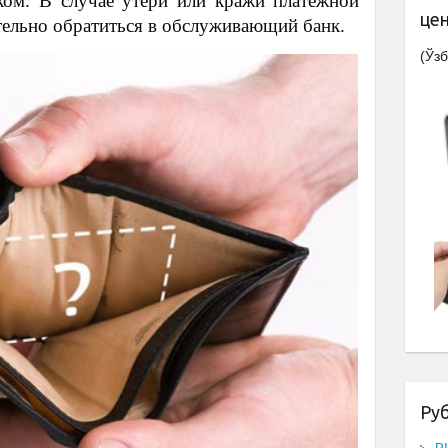
ком. В случае утери или кражи платежной
це
тельно обратиться в обслуживающий банк.
(Ўзб
Ру