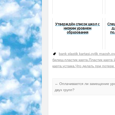
Утверждён список школ с
Спе
низким уровнем
д
образования
по
bank plastik kartasi
,
oylik maosh
,
oy
билиш
,
пластик карта
,
Пластик карта 
карта
,
устама
,
Что делать при потере
←
Оплачивается ли замещение уро
двух групп?