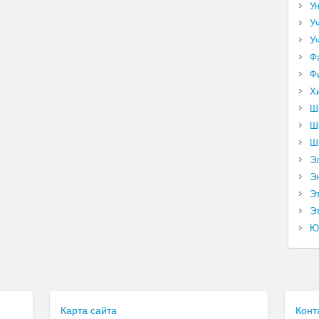
У
У
У
Ф
Ф
Х
Ш
Ш
Ш
Э
Э
Э
Эт
Ю
Карта сайта
Конт