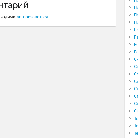
П
нтарий
П
П
обходимо
авторизоваться
.
П
Р
Р
Р
Р
С
С
С
С
С
С
С
С
Т
Т
Т