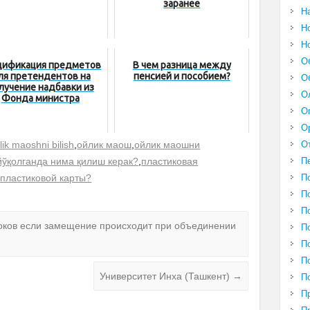
заранее
Н
Н
Н
О
цификация предметов
В чем разница между
ля претендентов на
пенсией и пособием?
О
лучение надбавки из
О
Фонда министра
О
О
lik maoshni bilish
,
ойлик маош
,
ойлик маошни
О
йўқолганда нима қилиш керак?
,
пластиковая
П
 пластиковой карты?
П
П
П
ков если замещение происходит при объединении
П
П
П
Университет Инха (Ташкент)
→
П
П