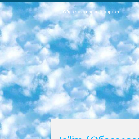
Образовательный портал
РЕСПУБЛИКА УЗБЕКИСТАН МИНИСТРЕРСТВО ДОШКОЛЬНОГО И ШКОЛЬНОГО ОБРАЗОВАНИЯ КОМАНДА в общеобразовательных учреждениях в 2023-2024 учебном году организация и проведение итоговой государственной аттестации обучающихся о Министра дошкольного и школьного образования Республики Узбекистан от 4 марта 2008 года (постановлением Минюста от 20 марта 2008 года № 1778 государственной регистрации) «Итоговое состояние учащихся общего среднего образования на основании положения об утверждении положения об аттестации общего среднего образования выпускной экзамен студентов в образовательных учреждениях в 2023-2024 учебном году В целях организации и прохождения аттестации приказываю: 1. Следующее: перечень предметов, по которым будет проводиться итоговая государственная аттестация и экзамен формы перевода согласно приложению 1; сертификаты международного образца, оценивающие уровень владения иностранными языками перечень согласно приложению 2; 2. Педагогический при специализированных образовательных учреждениях. научно-практический центр квалификации и международной оценки (Д.Давидова) 2024 г. До 25 марта: задания по предметам, по которым будет проводиться итоговая аттестация разработка и утверждение технических условий; итоговая аттестация на основании разработанного предметного задания разработка вопросов по предметам (устно и письменно), экзамен передача; общеобразовательные средние школы и специальные учебные заведения учащиеся выпускных классов школ и интернатов в агентской системе подготовка базы данных экзаменационных материалов и критериев оценки; перевод базы экзаменационных материалов на все языки обучения подать в Республиканский образовательный центр для изготовления; варианты экзаменов на основе разработанных контрольных материалов пусть будут поставлены задачи формирования. 3. Республиканский образовательный центр (Ш.Худайкулов) до 5 апреля 2024 года. до: база данных предоставленных экзаменационных материалов на все языки обучения перевод и экспертиза; для слепых, слабовидящих, глухих, слабослышащих и умственно отсталых детей учащиеся выпускных классов специализированных школ и школ-интернатов база данных экзаменационных материалов на всех преподаваемых языках подготовка критериев оценки; специализированные школы для умственно отсталых детей и технологии для учащихся выпускных классов школ-интернатов разработка соответствующих рекомендаций и критериев проведения ЕГЭ по естествознанию давать задания. 4. Педагогический при специализированных образовательных учреждениях. Научно-практический центр навыков и международной оценки (Д.Давидова), Республи