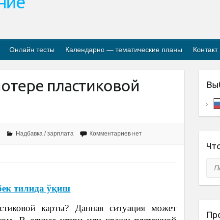
ание
Онлайн тесты
Календарно — тематические планы
Контакт
потере пластиковой
Вы
Надбавка / зарплата
Комментариев нет
Что
Пои
бек тилида ўқиш
стиковой карты? Данная ситуация может
Пр