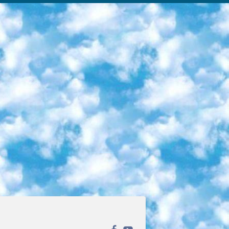
ека открытого доступа. Каталог площадки регулярно обрастает текстами статей из различных научных изданий. Сгруппированные по журналам и рубрикам публикации можно читать онлайн или скачивать целиком в PDF-формате. Проект нацелен на популяризацию науки за счёт открытого доступа к качественной информации. 6. «ПостНаука» На этом ресурсе публикуют подборки видеолекций, составленные экспертами из разных отраслей и объединённые общими темами. Среди них, к примеру, есть серии «Биоинформатика и геномика», «Культура средневековой Скандинавии» и Cinema Studies о теории кино. Каждая подборка лекций — логически связанная история, рассказанная экспертом от первого лица. Кроме того, на сайте появляются научно-образовательные статьи и тесты на разные темы. 7. «Newочём» Команда проекта «Newочём» отбирает самые интересные тексты из англоязычных СМИ и переводит те из них, за которые голосуют участники сообщества «ВКонтакте». По большей части это научно-популярные статьи. Редакторы придумывают лишь заголовки, в остальном содержание переводов соответствует оригиналам. Полные тексты можно читать прямо в социальной сети. 8. InternetUrok Онлайн-база материалов по основным дисциплинам школьной программы. Информация на сайте структурирована по классам, предметам и темам (урокам). Каждый урок состоит из видеолекций и конспектов. Есть также интерактивные тренажёры и тесты для закрепления пройденного материала. Даже если вы давно окончили школу, возможность повторить программу старших классов всегда может пригодиться. 9. Edutainme Ещё один ресурс об образовании. В отличие от Newtonew, как мне кажется, Edutainme больше ориентируется на представителей индустрии: педагогов, предпринимателей, разработчиков образовательных проектов. Но и любой, кто просто стремится к саморазвитию, найдёт на сайте много полезного и интересного для себя. Например, информацию о новых курсах и образовательных сервисах. 10. Newtonew Онлайн-медиа об образовании и обучении в широком смысле. Авторы Newtonew пишут об инструментах, заведениях, тактиках и стратегиях, которые помогают учить других и получать новые знания самостоятельно. На этой площадке вы найдёте новости, обзоры, аналитические мат