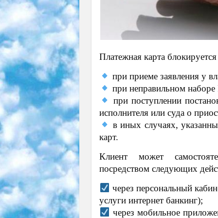
Платежная карта блокируется
при приеме заявления у вла
при неправильном наборе P
при поступлении постанов
исполнителя или суда о прио
в иных случаях, указанны
карт.
Клиент может самостояте
посредством следующих дейс
через персональный кабине
услуги интернет банкинг);
через мобильное приложе