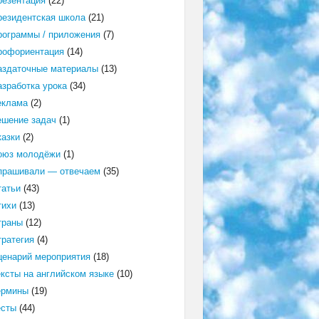
резентация
(22)
резидентская школа
(21)
рограммы / приложения
(7)
рофориентация
(14)
аздаточные материалы
(13)
азработка урока
(34)
еклама
(2)
ешение задач
(1)
казки
(2)
оюз молодёжи
(1)
прашивали — отвечаем
(35)
татьи
(43)
тихи
(13)
траны
(12)
тратегия
(4)
ценарий мероприятия
(18)
ексты на английском языке
(10)
ермины
(19)
есты
(44)