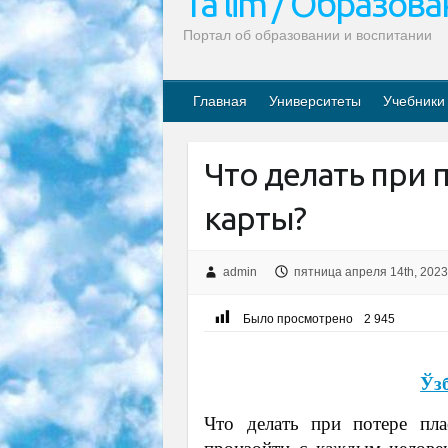
Ta’lim / Образов
Портал об образовании и воспитании
Главная
Университеты
Учебники
Что делать при 
карты?
admin
пятница апреля 14th, 2023
Было просмотрено
2 945
Ўз
Что делать при потере пла