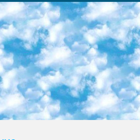
ка образовательный центр (Худайкулов Ш.) итоговый государственный аттестационный экзамен ориентирован на творческое и логическое мышление при подготовке базы материалов учитывать введение заданий. 5. Следует отметить, что: сертификат государственного образца о знании общеобразовательного предмета и как минимум национальный уровень B1 по предметам на иностранных языках, указанным в Приложении 2. или международно признанный сертификат эквивалентного уровня студенты, изучающие определенный предмет, освобождаются от экзамена; по соответствующим предметам запланирована итоговая государственная аттестация за день до дня, путем жеребьевки Рабочей группой (в письменной форме по предметам, проводимым в форме) из числа сформированных вариантов выбрано 2 варианта; 2 выбранных варианта экзамена анонсированы на официальном сайте министерства и все выпускники по всей стране на основе этих вариантов проводит итоговую государственную аттестацию. 6. Государственное образование учащихся средних общеобразовательных учреждений. знания в соответствии с квалификационными требованиями, которые необходимо приобрести на основании стандартов итоговый (выпускной) контроль для 9 и 11 классов в целях тестирования Экзамены (далее – экзамены) состоят из предметов, перечисленных в приложении 1. будет сделано. 7. Экзамены пройдут с 26 мая по 15 июня 2024 г. (кроме науки физического воспитания). 8. Физическая для учащихся 9 классов общесредних образовательных учреждений. Экзамены по предмету «Образование, квалификация медицина» 1-6 мая 2024 года. сотрудники перевести под присмотр (с отклонениями в физическом или умственном развитии) специализированная школа для детей, школы-интернаты и со сколиозом школы-интернаты санаторного типа для больных детей исключены). 9. Он был слепым, слабовидящим и имел нарушения опорно-двигательного аппарата. экзамены в специализированных школах и интернатах для детей должны проводиться исходя из требований, предъявляемых к общеобразовательным учреждениям (физкультура кроме науки). 10. Специализированная школа для глухих и слабослышащих детей. и экзамены в интернатах и быть реализован в виде письменного теста по математике. 11. Специальность для умственно отсталых детей. Для 9 класса Родной язык и литературное письмо Государственный язык (язык обучения – узбекский). для неклассов) написано Математическое письмо Письменная/устная история Узбекистана Физическое воспитание практично Итоговый контроль Для 11 класса Написание родного языка и литературы (эссе) Математическое письмо Узбекский язык (обучение на узбекском языке) не посещающее общее среднее образование для учреждений)/Образовательное учреждение выбор письменный и устный Иностранный язык письменный/устный Письменная/устная история Узбекистана *По выбору студента:  Химия  Физика  Основы государственного права  География 10 бесплатных образовательных ресурсов - Мы составили подборку онлайн-проектов с интерактивными упражнениями, видеолекциями и статьями. Они помогут вам обрести новые и освежить старые знания бесплатно. 1. «ИНТУИТ» Старейшая образовательная площадка Рунета. Здесь вы найдёте сотни текстовых и видеокурсов на десятки различных тем — от программирования до психологии. Многие курсы подготовлены российскими университетами и крупными международными компаниями вроде Intel и Microsoft. Самостоятельное обучение бесплатное, но желающие могут оплатить услуги персональных наставников. 2. «Смартия» знакомит с актуальными профессиями и подсказывает, как им обучаться. Выбрав заинтересовавшую вас специальность — SMM-специалист, фотограф, веб-дизайнер или другую, — увидите список необходимых для неё умений. Чтобы вы могли освоить их самостоятельно, для каждого умения площадка отображает подборку ссылок на учебные материалы. Хотя «Смартия» ориентируется на русскоязычную аудиторию, часть контента всё же доступна только на английском. 3. «Лекторий Физтеха» Проект Московского физико-технического института (Физтеха). С его помощью вы можете смотреть онлайн серии лекций, записанные на видео в этом вузе. В числе доступных предметов — физика, биология, химия, информационные технологии и другие. К некоторым лекциям администрация ресурса прилагает готовые конспекты, которые можно скачивать в PDF-формате. 4. ITMOcourses Онлайн-площадка Санкт-Петербургского национального исследовательского университета информационных технологий, механики и оптики (ИТМО). Ресурс предоставляет свободный доступ к курсам, разработанным в этом вузе. Каталог материалов разбит на четыре категории: «Оптические системы и технологии», «Приборостроение и робототехника», «Информационные технологии» и «Биотехнологии». Курсы состоят из видеолекций, интерактивных демонстраций и заданий. 5. «КиберЛенинка» Электронная научная библиот