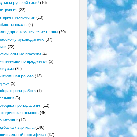
зучаем русский язык!
(16)
нструкция
(23)
нтернет технологии
(13)
абинеты школы
(4)
алендарно-тематические планы
(29)
лассному руководителю
(37)
ниги
(22)
оммунальные платежи
(4)
омпетенция по предметам
(6)
онкурсы
(28)
онтрольная работа
(13)
ружок
(5)
абораторная работа
(1)
есячник
(6)
етодика преподавания
(12)
етодическая помощь
(45)
ониторинг
(12)
адбавка / зарплата
(146)
ациональный сертификат
(37)