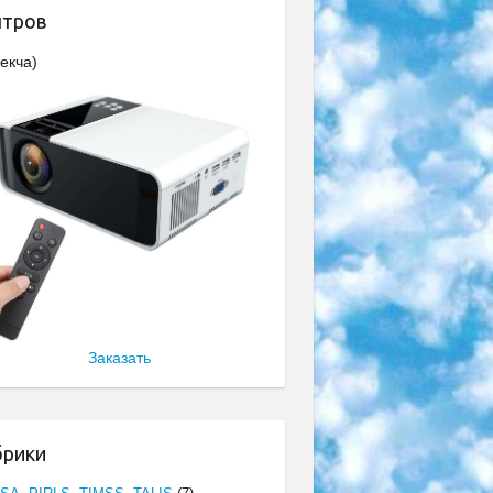
нтров
екча)
Заказать
брики