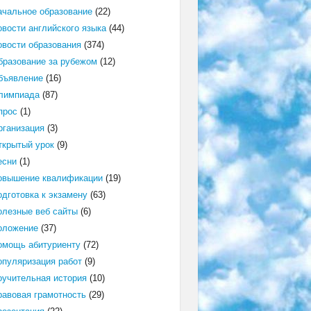
ачальное образование
(22)
овости английского языка
(44)
овости образования
(374)
бразование за рубежом
(12)
бъявление
(16)
лимпиада
(87)
прос
(1)
рганизация
(3)
ткрытый урок
(9)
есни
(1)
овышение квалификации
(19)
одготовка к экзамену
(63)
олезные веб сайты
(6)
оложение
(37)
омощь абитуриенту
(72)
опуляризация работ
(9)
оучительная история
(10)
равовая грамотность
(29)