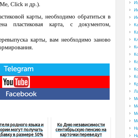
И
e, Click и др.).
И
астиковой карты, необходимо обратиться в
И
ена пластиковая карта, с документом,
К
К
еревыпуска карты, вам необходимо заново
К
ормирования.
К
К
К
К
К
К
Л
М
М
М
М
теля родного языка и
Ко Дню независимости
Н
ории могут получать
сентябрьскую пенсию на
бавку в размере 50%
карточки переведут
Н