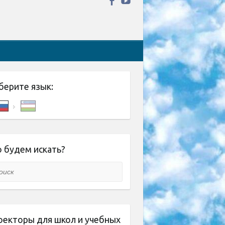
берите язык:
 будем искать?
ск
оекторы для школ и учебных