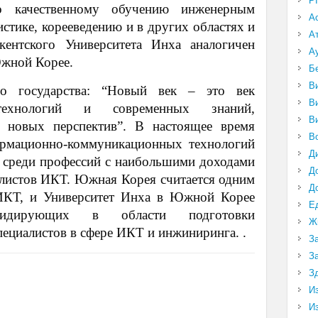
P
по качественному обучению инженерным
А
истике, корееведению и в других областях и
А
ентского Университета Инха аналогичен
А
Южной Корее.
Б
В
го государства: “Новый век – это век
В
ехнологий и современных знаний,
В
 новых перспектив”. В настоящее время
В
ормационно-коммуникационных технологий
Д
 среди профессий с наибольшими доходами
Д
алистов ИКТ. Южная Корея считается одним
Д
ИКТ, и Университет Инха в Южной Корее
Е
идирующих в области подготовки
Ж
ециалистов в сфере ИКТ и инжиниринга. .
З
З
З
И
И