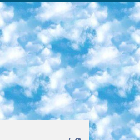
ека открытого доступа. Каталог площадки регулярно обрастает текстами статей из различных научных изданий. Сгруппированные по журналам и рубрикам публикации можно читать онлайн или скачивать целиком в PDF-формате. Проект нацелен на популяризацию науки за счёт открытого доступа к качественной информации. 6. «ПостНаука» На этом ресурсе публикуют подборки видеолекций, составленные экспертами из разных отраслей и объединённые общими темами. Среди них, к примеру, есть серии «Биоинформатика и геномика», «Культура средневековой Скандинавии» и Cinema Studies о теории кино. Каждая подборка лекций — логически связанная история, рассказанная экспертом от первого лица. Кроме того, на сайте появляются научно-образовательные статьи и тесты на разные темы. 7. «Newочём» Команда проекта «Newочём» отбирает самые интересные тексты из англоязычных СМИ и переводит те из них, за которые голосуют участники сообщества «ВКонтакте». По большей части это научно-популярные статьи. Редакторы придумывают лишь заголовки, в остальном содержание переводов соответствует оригиналам. Полные тексты можно читать прямо в социальной сети. 8. InternetUrok Онлайн-база материалов по основным дисциплинам школьной программы. Информация на сайте структурирована по классам, предметам и темам (урокам). Каждый урок состоит из видеолекций и конспектов. Есть также интерактивные тренажёры и тесты для закрепления пройденного материала. Даже если вы давно окончили школу, возможность повторить программу старших классов всегда может пригодиться. 9. Edutainme Ещё один ресурс об образовании. В отличие от Newtonew, как мне кажется, Edutainme больше ориентируется на представителей индустрии: педагогов, предпринимателей, разработчиков образовательных проектов. Но и любой, кто просто стремится к саморазвитию, найдёт на сайте много полезного и интересного для себя. Например, информацию о новых курсах и образовательных сервисах. 10. Newtonew Онлайн-медиа об образовании и обучении в широком смысле. Авторы Newtonew пишут об инструментах, заведениях, тактиках и стратегиях, которые помогают учить других и получать новые знания самостоятельно. На этой площадке вы найдёте новости, обзоры, аналитические мат