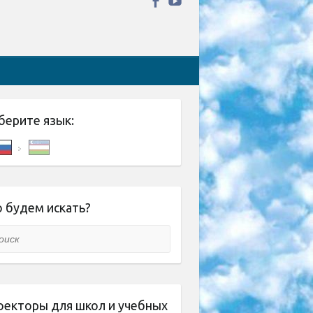
берите язык:
 будем искать?
ск
оекторы для школ и учебных