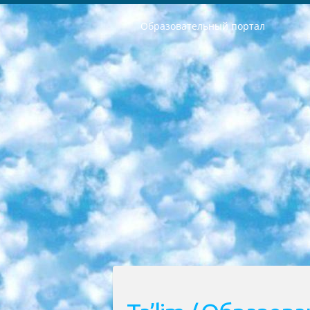
Образовательный портал
РЕСПУБЛИКА УЗБЕКИСТАН МИНИСТРЕРСТВО ДОШКОЛЬНОГО И ШКОЛЬНОГО ОБРАЗОВАНИЯ КОМАНДА в общеобразовательных учреждениях в 2023-2024 учебном году организация и проведение итоговой государственной аттестации обучающихся о Министра дошкольного и школьного образования Республики Узбекистан от 4 марта 2008 года (постановлением Минюста от 20 марта 2008 года № 1778 государственной регистрации) «Итоговое состояние учащихся общего среднего образования на основании положения об утверждении положения об аттестации общего среднего образования выпускной экзамен студентов в образовательных учреждениях в 2023-2024 учебном году В целях организации и прохождения аттестации приказываю: 1. Следующее: перечень предметов, по которым будет проводиться итоговая государственная аттестация и экзамен формы перевода согласно приложению 1; сертификаты международного образца, оценивающие уровень владения иностранными языками перечень согласно приложению 2; 2. Педагогический при специализированных образовательных учреждениях. научно-практический центр квалификации и международной оценки (Д.Давидова) 2024 г. До 25 марта: задания по предметам, по которым будет проводиться итоговая аттестация разработка и утверждение технических условий; итоговая аттестация на основании разработанного предметного задания разработка вопросов по предметам (устно и письменно), экзамен передача; общеобразовательные средние школы и специальные учебные заведения учащиеся выпускных классов школ и интернатов в агентской системе подготовка базы данных экзаменационных материалов и критериев оценки; перевод базы экзаменационных материалов на все языки обучения подать в Республиканский образовательный центр для изготовления; варианты экзаменов на основе разработанных контрольных материалов пусть будут поставлены задачи формирования. 3. Республиканский образовательный центр (Ш.Худайкулов) до 5 апреля 2024 года. до: база данных предоставленных экзаменационных материалов на все языки обучения перевод и экспертиза; для слепых, слабовидящих, глухих, слабослышащих и умственно отсталых детей учащиеся выпускных классов специализированных школ и школ-интернатов база данных экзаменационных материалов на всех преподаваемых языках подготовка критериев оценки; специализированные школы для умственно отсталых детей и технологии для учащихся выпускных классов школ-интернатов разработка соответствующих рекомендаций и критериев проведения ЕГЭ по естествознанию давать задания. 4. Педагогический при специализированных образовательных учреждениях. Научно-практический центр навыков и международной оценки (Д.Давидова), Республи