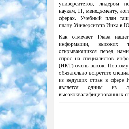
университетов, лидером 
наукам, IT, менеджменту, лог
сферах. Учебный план ташк
плану Университета Инха в 
Как отмечает Глава наше
информации, высоких т
открывающихся перед нами
спрос на специалистов инф
(ИКТ) очень высок. Поэтому
обязательно встретите специ
из ведущих стран в сфере 
является одним из л
высококвалифицированных сп