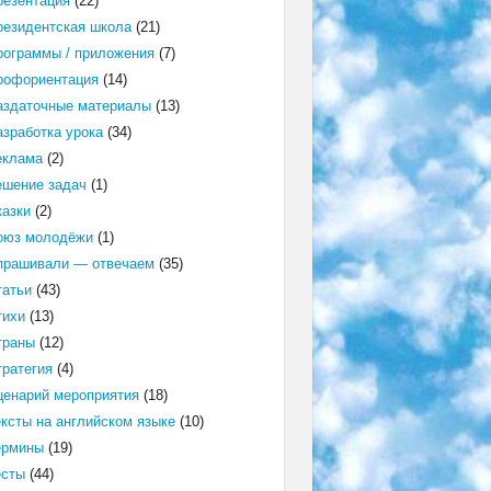
резентация
(22)
резидентская школа
(21)
рограммы / приложения
(7)
рофориентация
(14)
аздаточные материалы
(13)
азработка урока
(34)
еклама
(2)
ешение задач
(1)
казки
(2)
оюз молодёжи
(1)
прашивали — отвечаем
(35)
татьи
(43)
тихи
(13)
траны
(12)
тратегия
(4)
ценарий мероприятия
(18)
ексты на английском языке
(10)
ермины
(19)
есты
(44)