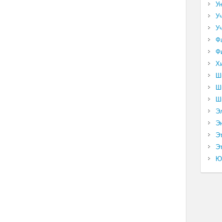
У
У
У
Ф
Ф
Х
Ш
Ш
Ш
Э
Э
Э
Эт
Ю