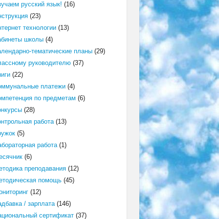
зучаем русский язык!
(16)
нструкция
(23)
нтернет технологии
(13)
абинеты школы
(4)
алендарно-тематические планы
(29)
лассному руководителю
(37)
ниги
(22)
оммунальные платежи
(4)
омпетенция по предметам
(6)
онкурсы
(28)
онтрольная работа
(13)
ружок
(5)
абораторная работа
(1)
есячник
(6)
етодика преподавания
(12)
етодическая помощь
(45)
ониторинг
(12)
адбавка / зарплата
(146)
ациональный сертификат
(37)