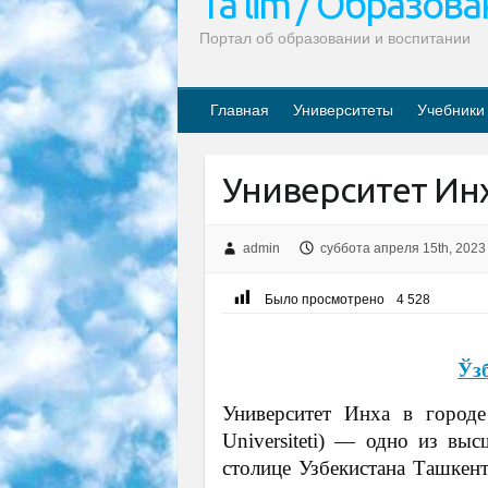
Ta’lim / Образов
Портал об образовании и воспитании
Главная
Университеты
Учебники
Университет Инх
admin
суббота апреля 15th, 2023
Было просмотрено
4 528
Ўз
Университет Инха в городе 
Universiteti) — одно из вы
столице Узбекистана Ташкент