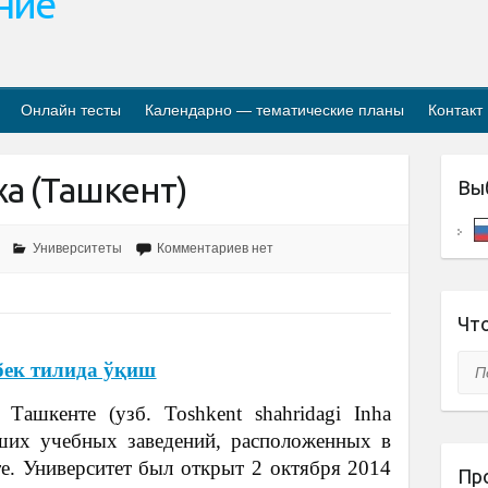
ание
Онлайн тесты
Календарно — тематические планы
Контакт
а (Ташкент)
Вы
Университеты
Комментариев нет
Что
Пои
бек тилида ўқиш
Ташкенте (узб. Toshkent shahridagi Inha
сших учебных заведений, расположенных в
е. Университет был открыт 2 октября 2014
Пр