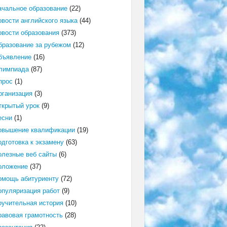
ачальное образование
(22)
овости английского языка
(44)
овости образования
(373)
бразование за рубежом
(12)
бъявление
(16)
лимпиада
(87)
прос
(1)
рганизация
(3)
ткрытый урок
(9)
есни
(1)
овышение квалификации
(19)
одготовка к экзамену
(63)
олезные веб сайты
(6)
оложение
(37)
омощь абитуриенту
(72)
опуляризация работ
(9)
оучительная история
(10)
равовая грамотность
(28)