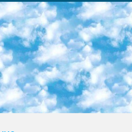
ка образовательный центр (Худайкулов Ш.) итоговый государственный аттестационный экзамен ориентирован на творческое и логическое мышление при подготовке базы материалов учитывать введение заданий. 5. Следует отметить, что: сертификат государственного образца о знании общеобразовательного предмета и как минимум национальный уровень B1 по предметам на иностранных языках, указанным в Приложении 2. или международно признанный сертификат эквивалентного уровня студенты, изучающие определенный предмет, освобождаются от экзамена; по соответствующим предметам запланирована итоговая государственная аттестация за день до дня, путем жеребьевки Рабочей группой (в письменной форме по предметам, проводимым в форме) из числа сформированных вариантов выбрано 2 варианта; 2 выбранных варианта экзамена анонсированы на официальном сайте министерства и все выпускники по всей стране на основе этих вариантов проводит итоговую государственную аттестацию. 6. Государственное образование учащихся средних общеобразовательных учреждений. знания в соответствии с квалификационными требованиями, которые необходимо приобрести на основании стандартов итоговый (выпускной) контроль для 9 и 11 классов в целях тестирования Экзамены (далее – экзамены) состоят из предметов, перечисленных в приложении 1. будет сделано. 7. Экзамены пройдут с 26 мая по 15 июня 2024 г. (кроме науки физического воспитания). 8. Физическая для учащихся 9 классов общесредних образовательных учреждений. Экзамены по предмету «Образование, квалификация медицина» 1-6 мая 2024 года. сотрудники перевести под присмотр (с отклонениями в физическом или умственном развитии) специализированная школа для детей, школы-интернаты и со сколиозом школы-интернаты санаторного типа для больных детей исключены). 9. Он был слепым, слабовидящим и имел нарушения опорно-двигательного аппарата. экзамены в специализированных школах и интернатах для детей должны проводиться исходя из требований, предъявляемых к общеобразовательным учреждениям (физкультура кроме науки). 10. Специализированная школа для глухих и слабослышащих детей. и экзамены в интернатах и быть реализован в виде письменного теста по математике. 11. Специальность для умственно отсталых детей. Для 9 класса Родной язык и литературное письмо Государственный язык (язык обучения – узбекский). для неклассов) написано Математическое письмо Письменная/устная история Узбекистана Физическое воспитание практично Итоговый контроль Для 11 класса Написание родного языка и литературы (эссе) Математическое письмо Узбекский язык (обучение на узбекском языке) не посещающее общее среднее образование для учреждений)/Образовательное учреждение выбор письменный и устный Иностранный язык письменный/устный Письменная/устная история Узбекистана *По выбору студента:  Химия  Физика  Основы государственного права  География 10 бесплатных образовательных ресурсов - Мы составили подборку онлайн-проектов с интерактивными упражнениями, видеолекциями и статьями. Они помогут вам обрести новые и освежить старые знания бесплатно. 1. «ИНТУИТ» Старейшая образовательная площадка Рунета. Здесь вы найдёте сотни текстовых и видеокурсов на десятки различных тем — от программирования до психологии. Многие курсы подготовлены российскими университетами и крупными международными компаниями вроде Intel и Microsoft. Самостоятельное обучение бесплатное, но желающие могут оплатить услуги персональных наставников. 2. «Смартия» знакомит с актуальными профессиями и подсказывает, как им обучаться. Выбрав заинтересовавшую вас специальность — SMM-специалист, фотограф, веб-дизайнер или другую, — увидите список необходимых для неё умений. Чтобы вы могли освоить их самостоятельно, для каждого умения площадка отображает подборку ссылок на учебные материалы. Хотя «Смартия» ориентируется на русскоязычную аудиторию, часть контента всё же доступна только на английском. 3. «Лекторий Физтеха» Проект Московского физико-технического института (Физтеха). С его помощью вы можете смотреть онлайн серии лекций, записанные на видео в этом вузе. В числе доступных предметов — физика, биология, химия, информационные технологии и другие. К некоторым лекциям администрация ресурса прилагает готовые конспекты, которые можно скачивать в PDF-формате. 4. ITMOcourses Онлайн-площадка Санкт-Петербургского национального исследовательского университета информационных технологий, механики и оптики (ИТМО). Ресурс предоставляет свободный доступ к курсам, разработанным в этом вузе. Каталог материалов разбит на четыре категории: «Оптические системы и технологии», «Приборостроение и робототехника», «Информационные технологии» и «Биотехнологии». Курсы состоят из видеолекций, интерактивных демонстраций и заданий. 5. «КиберЛенинка» Электронная научная библиот