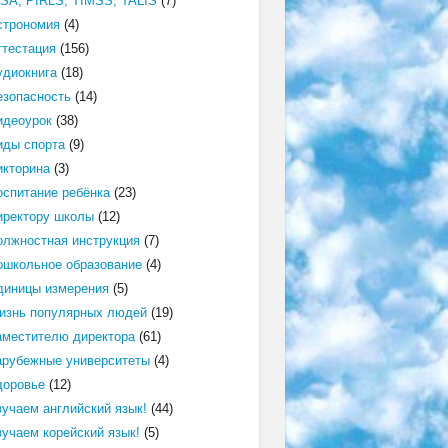
ISA, PIRLS, TIMSS, TALIS
(7)
строномия
(4)
ттестация
(156)
удиокнига
(18)
езопасность
(14)
идеоурок
(38)
иды спорта
(9)
икторина
(3)
оспитание ребёнка
(23)
иректору школы
(12)
олжностная инструкция
(7)
ошкольное образование
(4)
диницы измерения
(5)
изнь популярных людей
(19)
аместителю директора
(61)
арубежные университеты
(4)
доровье
(12)
зучаем английский язык!
(44)
зучаем корейский язык!
(5)