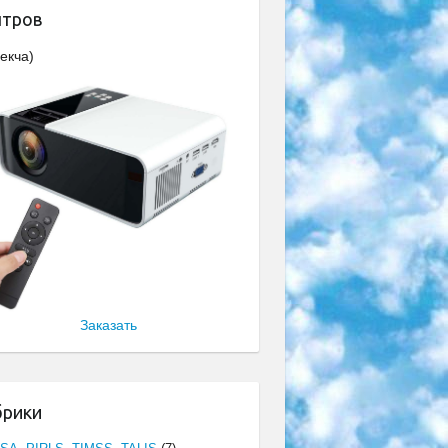
нтров
екча)
Заказать
брики