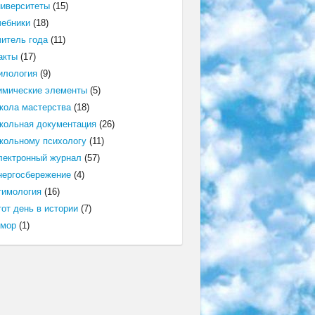
ниверситеты
(15)
чебники
(18)
читель года
(11)
акты
(17)
илология
(9)
имические элементы
(5)
кола мастерства
(18)
кольная документация
(26)
кольному психологу
(11)
лектронный журнал
(57)
нергосбережение
(4)
тимология
(16)
от день в истории
(7)
мор
(1)