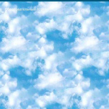
Образовательный портал
РЕСПУБЛИКА УЗБЕКИСТАН МИНИСТРЕРСТВО ДОШКОЛЬНОГО И ШКОЛЬНОГО ОБРАЗОВАНИЯ КОМАНДА в общеобразовательных учреждениях в 2023-2024 учебном году организация и проведение итоговой государственной аттестации обучающихся о Министра дошкольного и школьного образования Республики Узбекистан от 4 марта 2008 года (постановлением Минюста от 20 марта 2008 года № 1778 государственной регистрации) «Итоговое состояние учащихся общего среднего образования на основании положения об утверждении положения об аттестации общего среднего образования выпускной экзамен студентов в образовательных учреждениях в 2023-2024 учебном году В целях организации и прохождения аттестации приказываю: 1. Следующее: перечень предметов, по которым будет проводиться итоговая государственная аттестация и экзамен формы перевода согласно приложению 1; сертификаты международного образца, оценивающие уровень владения иностранными языками перечень согласно приложению 2; 2. Педагогический при специализированных образовательных учреждениях. научно-практический центр квалификации и международной оценки (Д.Давидова) 2024 г. До 25 марта: задания по предметам, по которым будет проводиться итоговая аттестация разработка и утверждение технических условий; итоговая аттестация на основании разработанного предметного задания разработка вопросов по предметам (устно и письменно), экзамен передача; общеобразовательные средние школы и специальные учебные заведения учащиеся выпускных классов школ и интернатов в агентской системе подготовка базы данных экзаменационных материалов и критериев оценки; перевод базы экзаменационных материалов на все языки обучения подать в Республиканский образовательный центр для изготовления; варианты экзаменов на основе разработанных контрольных материалов пусть будут поставлены задачи формирования. 3. Республиканский образовательный центр (Ш.Худайкулов) до 5 апреля 2024 года. до: база данных предоставленных экзаменационных материалов на все языки обучения перевод и экспертиза; для слепых, слабовидящих, глухих, слабослышащих и умственно отсталых детей учащиеся выпускных классов специализированных школ и школ-интернатов база данных экзаменационных материалов на всех преподаваемых языках подготовка критериев оценки; специализированные школы для умственно отсталых детей и технологии для учащихся выпускных классов школ-интернатов разработка соответствующих рекомендаций и критериев проведения ЕГЭ по естествознанию давать задания. 4. Педагогический при специализированных образовательных учреждениях. Научно-практический центр навыков и международной оценки (Д.Давидова), Республика образовательный центр (Худайкулов Ш.) итоговый государственный аттестационный экзамен ориентирован на творческое и логическое мышление при подготовке базы материалов учитывать введение заданий. 5. Следует отметить, что: сертификат государственного образца о знании общеобразовательного предмета и как минимум национальный уровень B1 по предметам на иностранных языках, указанным в Приложении 2. или международно признанный сертификат эквивалентного уровня студенты, изучающие определенный предмет, освобождаются от экзамена; по соответствующим предметам запланирована итоговая государственная аттестация за день до дня, путем жеребьевки Рабочей группой (в письменной форме по предметам, проводимым в форме) из числа сформированных вариантов выбрано 2 варианта; 2 выбранных варианта экзамена анонсированы на официальном сайте министерства и все выпускники по всей стране на основе этих вариантов проводит итоговую государственную аттестацию. 6. Государственное образование учащихся средних общеобразовательных учреждений. знания в соответствии с квалификационными требованиями, которые необходимо приобрести на основании стандартов итоговый (выпускной) контроль для 9 и 11 классов в целях тестирования Экзамены (далее – экзамены) состоят из предметов, перечисленных в приложении 1. будет сделано. 7. Экзамены пройдут с 26 мая по 15 июня 2024 г. (кроме науки физического воспитания). 8. Физическая для учащихся 9 классов общесредних образовательных учреждений. Экзамены по предмету «Образование, квалификация медицина» 1-6 мая 2024 года. сотрудники перевести под присмотр (с отклонениями в физическом или умственном развитии) специализированная школа для детей, школы-интернаты и со сколиозом школы-интернаты санаторного типа для больных детей исключены). 9. Он был слепым, слабовидящим и имел нарушения опорно-двигательного аппарата. экзамены в специализированных школах и интернатах для детей должны проводиться исходя из требований, предъявляемых к общеобразовательным учреждениям (физкультура кроме науки). 10. Специализированная школа для глухих и слабослышащих детей. и экзамены в интернатах и быть реализован в виде письменного теста по математике. 11. Специальность для умственно отсталых детей. Для 9 класса Родной язык и литературное письмо Государственный язык (язык обучения – узбекский). для неклассов) написано Математическое письмо Письменная/устная история Узбекистана Физическое воспитание практично Итоговый контроль Для 11 класса Написание родного языка и литературы (эссе) Математическое письмо Узбекский язык (обучение на узбекском языке) не посещающее общее среднее образование для учреждений)/Образовательное учреждение выбор письменный и устный Иностранный язык письменный/устный Письменная/устная история Узбекистана *По выбору студента:  Химия  Физика  Основы государственного права  География 10 бесплатных образовательных ресурсов - Мы составили подборку онлайн-проектов с интерактивными упражнениями, видеолекциями и статьями. Они помогут вам обрести новые и освежить старые знания бесплатно. 1. «ИНТУИТ» Старейшая образовательная площадка Рунета. Здесь вы найдёте сотни текстовых и видеокурсов на десятки различных тем — от программирования до психологии. Многие курсы подготовлены российскими университетами и крупными международными компаниями вроде Intel и Microsoft. Самостоятельное обучение бесплатное, но желающие могут оплатить услуги персональных наставников. 2. «Смартия» знакомит с актуальными профессиями и подсказывает, как им обучаться. Выбрав заинтересовавшую вас специальность — SMM-специалист, фотограф, веб-дизайнер или другую, — увидите список необходимых для неё умений. Чтобы вы могли освоить их самостоятельно, для каждого умения площадка отображает подборку ссылок на учебные материалы. Хотя «Смартия» ориентируется на русскоязычную аудиторию, часть контента всё же доступна только на английском. 3. «Лекторий Физтеха» Проект Московского физико-технического института (Физтеха). С его помощью вы можете смотреть онлайн серии лекций, записанные на видео в этом вузе. В числе доступных предметов — физика, биология, химия, информационные технологии и другие. К некоторым лекциям администрация ресурса прилагает готовые конспекты, которые можно скачивать в PDF-формате. 4. ITMOcourses Онлайн-площадка Санкт-Петербургского национального исследовательского университета информационных технологий, механики и оптики (ИТМО). Ресурс предоставляет свободный доступ к курсам, разработанным в этом вузе. Каталог материалов разбит на четыре категории: «Оптические системы и технологии», «Приборостроение и робототехника», «Информационные технологии» и «Биотехнологии». Курсы состоят из видеолекций, интерактивных демонстраций и заданий. 5. «КиберЛенинка» Электронная научная библиотека открытого доступа. Каталог площадки регулярно обрастает текстами статей из различных научных изданий. Сгруппированные по журналам и рубрикам публикации можно читать онлайн или скачивать целиком в PDF-формате. Проект нацелен на популяризацию науки за счёт открытого доступа к качественной информации. 6. «ПостНаука» На этом ресурсе публикуют подборки видеолекций, составленные экспертами из разных отраслей и объединённые общими темами. Среди них, к примеру, есть серии «Биоинформатика и геномика», «Культура средневековой Скандинавии» и Cinema Studies о теории кино. Каждая подборка лекций — логически связанная история, рассказанная экспертом от первого лица. Кроме того, на сайте появляются научно-образовательные статьи и тесты на разные темы. 7. «Newочём» Команда проекта «Newочём» отбирает самые интересные тексты из англоязычных СМИ и переводит те из них, за которые голосуют участники сообщества «ВКонтакте». По большей части это научно-популярные статьи. Редакторы придумывают лишь заголовки, в остальном содержание переводов соответствует оригиналам. Полные тексты можно читать прямо в социальной сети. 8. InternetUrok Онлайн-база материалов по основным дисциплинам школьной программы. Информация на сайте структурирована по классам, предметам и темам (урокам). Каждый урок состоит из видеолекций и конспектов. Есть также интерактивные тренажёры и тесты для закрепления пройденного материала. Даже если вы давно окончили школу, возможность повторить программу старших классов всегда может пригодиться. 9. Edutainme Ещё один ресурс об образовании. В отличие от Newtonew, как мне кажется, Edutainme больше ориентируется на представителей индустрии: педагогов, предпринимателей, разработчиков образовательных проектов. Но и любой, кто просто стремится к саморазвитию, найдёт на сайте много полезного и интересного для себя. Например, информацию о новых курсах и образовательных сервисах. 10. Newtonew Онлайн-медиа об образовании и обучении в широком смысле. Авторы Newtonew пишут об инструментах, заведениях, тактиках и стратегиях, которые помогают учить других и получать новые знания самостоятельно. На этой площадке вы найдёте новости, обзоры, аналитические мат