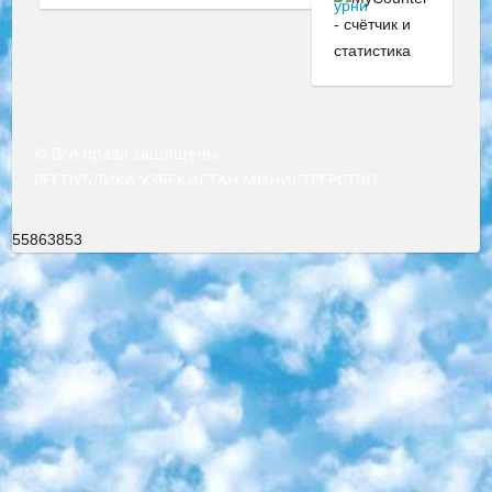
© Все права защищены
РЕСПУБЛИКА УЗБЕКИСТАН МИНИСТРЕРСТВО ДОШКОЛЬНОГО И ШКОЛЬНОГО ОБРАЗОВАНИЯ КОМАНДА в общеобразовательных учреждениях в 2023-2024 учебном году организация и проведение итоговой государственной аттестации обучающихся о Министра дошкольного и школьного образования Республики Узбекистан от 4 марта 2008 года (постановлением Минюста от 20 марта 2008 года № 1778 государственной регистрации) «Итоговое состояние учащихся общего среднего образования на основании положения об утверждении положения об аттестации общего среднего образования выпускной экзамен студентов в образовательных учреждениях в 2023-2024 учебном году В целях организации и прохождения аттестации приказываю: 1. Следующее: перечень предметов, по которым будет проводиться итоговая государственная аттестация и экзамен формы перевода согласно приложению 1; сертификаты международного образца, оценивающие уровень владения иностранными языками перечень согласно приложению 2; 2. Педагогический при специализированных образовательных учреждениях. научно-практический центр квалификации и международной оценки (Д.Давидова) 2024 г. До 25 марта: задания по предметам, по которым будет проводиться итоговая аттестация разработка и утверждение технических условий; итоговая аттестация на основании разработанного предметного задания разработка вопросов по предметам (устно и письменно), экзамен передача; общеобразовательные средние школы и специальные учебные заведения учащиеся выпускных классов школ и интернатов в агентской системе подготовка базы данных экзаменационных материалов и критериев оценки; перевод базы экзаменационных материалов на все языки обучения подать в Республиканский образовательный центр для изготовления; варианты экзаменов на основе разработанных контрольных материалов пусть будут поставлены задачи формирования. 3. Республиканский образовательный центр (Ш.Худайкулов) до 5 апреля 2024 года. до: база данных предоставленных экзаменационных материалов на все языки обучения перевод и экспертиза; для слепых, слабовидящих, глухих, слабослышащих и умственно отсталых детей учащиеся выпускных классов специализированных школ и школ-интернатов база данных экзаменационных материалов на всех преподаваемых языках подготовка критериев оценки; специализированные школы для умственно отсталых детей и технологии для учащихся выпускных классов школ-интернатов разработка соответствующих рекомендаций и критериев проведения ЕГЭ по естествознанию давать задания. 4. Педагогический при специализированных образовательных учреждениях. Научно-практический центр навыков и международной оценки (Д.Давидова), Республика образовательный центр (Худайкулов Ш.) итоговый государственный аттестационный экзамен ориентирован на творческое и логическое мышление при подготовке базы материалов учитывать введение заданий. 5. Следует отметить, что: сертификат государственного образца о знании общеобразовательного предмета и как минимум национальный уровень B1 по предметам на иностранных языках, указанным в Приложении 2. или международно признанный сертификат эквивалентного уровня студенты, изучающие определенный предмет, освобождаются от экзамена; по соответствующим предметам запланирована итоговая государственная аттестация за день до дня, путем жеребьевки Рабочей группой (в письменной форме по предметам, проводимым в форме) из числа сформированных вариантов выбрано 2 варианта; 2 выбранных варианта экзамена анонсированы на официальном сайте министерства и все выпускники по всей стране на основе этих вариантов проводит итоговую государственную аттестацию. 6. Государственное образование учащихся средних общеобразовательных учреждений. знания в соответствии с квалификационными требованиями, которые необходимо приобрести на основании стандартов итоговый (выпускной) контроль для 9 и 11 классов в целях тестирования Экзамены (далее – экзамены) состоят из предметов, перечисленных в приложении 1. будет сделано. 7. Экзамены пройдут с 26 мая по 15 июня 2024 г. (кроме науки физического воспитания). 8. Физическая для учащихся 9 классов общесредних образовательных учреждений. Экзамены по предмету «Образование, квалификация медицина» 1-6 мая 2024 года. сотрудники перевести под присмотр (с отклонениями в физическом или умственном развитии) специализированная школа для детей, школы-интернаты и со сколиозом школы-интернаты санаторного типа для больных детей исключены). 9. Он был слепым, слабовидящим и имел нарушения опорно-двигательного аппарата. экзамены в специализированных школах и интернатах для детей должны проводиться исходя из требований, предъявляемых к общеобразовательным учреждениям (физкультура кроме науки). 10. Специализированная школа для глухих и слабослышащих детей. и экзамены в интернатах и быть реализован в виде письменного теста по математике. 11. Специальность для умственно отсталых детей. Для 9 класса Родной язык и литературное письмо Государственный язык (язык обучения – узбекский). для неклассов) написано Математическое письмо Письменная/устная история Узбекистана Физическое воспитание практично Итоговый контроль Для 11 класса Написание родного языка и литературы (эссе) Математическое письмо Узбекский язык (обучение на узбекском языке) не посещающее общее среднее образование для учреждений)/Образовательное учреждение выбор письменный и устный Иностранный язык письменный/устный Письменная/устная история Узбекистана *По выбору студента:  Химия  Физика  Основы государственного права  География 10 бесплатных образовательных ресурсов - Мы составили подборку онлайн-проектов с интерактивными упражнениями, видеолекциями и статьями. Они помогут вам обрести новые и освежить старые знания бесплатно. 1. «ИНТУИТ» Старейшая образовательная площадка Рунета. Здесь вы найдёте сотни текстовых и видеокурсов на десятки различных тем — от программирования до психологии. Многие курсы подготовлены российскими университетами и крупными международными компаниями вроде Intel и Microsoft. Самостоятельное обучение бесплатное, но желающие могут оплатить услуги персональных наставников. 2. «Смартия» знакомит с актуальными профессиями и подсказывает, как им обучаться. Выбрав заинтересовавшую вас специальность — SMM-специалист, фотограф, веб-дизайнер или другую, — увидите список необходимых для неё умений. Чтобы вы могли освоить их самостоятельно, для каждого умения площадка отображает подборку ссылок на учебные материалы. Хотя «Смартия» ориентируется на русскоязычную аудиторию, часть контента всё же доступна только на английском. 3. «Лекторий Физтеха» Проект Московского физико-технического института (Физтеха). С его помощью вы можете смотреть онлайн серии лекций, записанные на видео в этом вузе. В числе доступных предметов — физика, биология, химия, информационные технологии и другие. К некоторым лекциям администрация ресурса прилагает готовые конспекты, которые можно скачивать в PDF-формате. 4. ITMOcourses Онлайн-площадка Санкт-Петербургского национального исследовательского университета информационных технологий, механики и оптики (ИТМО). Ресурс предоставляет свободный доступ к курсам, разработанным в этом вузе. Каталог материалов разбит на четыре категории: «Оптические системы и технологии», «Приборостроение и робототехника», «Информационные технологии» и «Биотехнологии». Курсы состоят из видеолекций, интерактивных демонстраций и заданий. 5. «КиберЛенинка» Электронная научная библиотека открытого доступа. Каталог площадки регулярно обрастает текстами статей из различных научных изданий. Сгруппированные по журналам и рубрикам публикации можно читать онлайн или скачивать целиком в PDF-формате. Проект нацелен на популяризацию науки за счёт открытого доступа к качественной информации. 6. «ПостНаука» На этом ресурсе публикуют подборки видеолекций, составленные экспертами из разных отраслей и объединённые общими темами. Среди них, к примеру, есть серии «Биоинформатика и геномика», «Культура средневековой Скандинавии» и Cinema Studies о теории кино. Каждая подборка лекций — логически связанная история, рассказанная экспертом от первого лица. Кроме того, на сайте появляются научно-образовательные статьи и тесты на разные темы. 7. «Newочём» Команда проекта «Newочём» отбирает самые интересные тексты из англоязычных СМИ и переводит те из них, за которые голосуют участники сообщества «ВКонтакте». По большей части это научно-популярные статьи. Редакторы придумывают лишь заголовки, в остальном содержание переводов соответствует оригиналам. Полные тексты можно читать прямо в социальной сети. 8. InternetUrok Онлайн-база материалов по основным дисциплинам школьной программы. Информация на сайте структурирована по классам, предметам и темам (урокам). Каждый урок состоит из видеолекций и конспектов. Есть также интерактивные тренажёры и тесты для закрепления пройденного материала. Даже если вы давно окончили школу, возможность повторить программу старших классов всегда может пригодиться. 9. Edutainme Ещё один ресурс об образовании. В отличие от Newtonew, как мне кажется, Edutainme больше ориентируется на представителей индустрии: педагогов, предпринимателей, разработчиков образовательных проектов. Но и любой, кто просто стремится к саморазвитию, найдёт на сайте много полезного и интересного для себя. Например, информацию о новых курсах и образовательных сервисах. 10. Newtonew Онлайн-медиа об образовании и обучении в широком смысле. Авторы Newtonew пишут об инструментах, заведениях, тактиках и стратегиях, которые помогают учить других и получать новые знания самостоятельно. На этой площадке вы найдёте новости, обзоры, аналитические мате
55863853