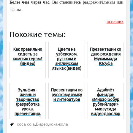
Более чем через час
.
Вы становитесь раздражительным или
вялым.
источник
Похожие темы:
Как правильно
Цвета на
Презентации ко
сидеть за
узбекском,
дню рождения
компьютером?
русском и
Мухаммада
(Видео)
английском
Юсуфа
языках (видео)
Зульфия -
Презентации по
Адабиёт
жизнь и
русскому языку
фанидан
творчество
и литературе
«Мирзо Бобур
(разработка
рубоийлари»
урока,
мавзусида
презентация,
видеодарслар
стихи, тесты)
coca cola
,
Видео
,
кока-кола