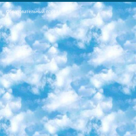
Образовательный портал
РЕСПУБЛИКА УЗБЕКИСТАН МИНИСТРЕРСТВО ДОШКОЛЬНОГО И ШКОЛЬНОГО ОБРАЗОВАНИЯ КОМАНДА в общеобразовательных учреждениях в 2023-2024 учебном году организация и проведение итоговой государственной аттестации обучающихся о Министра дошкольного и школьного образования Республики Узбекистан от 4 марта 2008 года (постановлением Минюста от 20 марта 2008 года № 1778 государственной регистрации) «Итоговое состояние учащихся общего среднего образования на основании положения об утверждении положения об аттестации общего среднего образования выпускной экзамен студентов в образовательных учреждениях в 2023-2024 учебном году В целях организации и прохождения аттестации приказываю: 1. Следующее: перечень предметов, по которым будет проводиться итоговая государственная аттестация и экзамен формы перевода согласно приложению 1; сертификаты международного образца, оценивающие уровень владения иностранными языками перечень согласно приложению 2; 2. Педагогический при специализированных образовательных учреждениях. научно-практический центр квалификации и международной оценки (Д.Давидова) 2024 г. До 25 марта: задания по предметам, по которым будет проводиться итоговая аттестация разработка и утверждение технических условий; итоговая аттестация на основании разработанного предметного задания разработка вопросов по предметам (устно и письменно), экзамен передача; общеобразовательные средние школы и специальные учебные заведения учащиеся выпускных классов школ и интернатов в агентской системе подготовка базы данных экзаменационных материалов и критериев оценки; перевод базы экзаменационных материалов на все языки обучения подать в Республиканский образовательный центр для изготовления; варианты экзаменов на основе разработанных контрольных материалов пусть будут поставлены задачи формирования. 3. Республиканский образовательный центр (Ш.Худайкулов) до 5 апреля 2024 года. до: база данных предоставленных экзаменационных материалов на все языки обучения перевод и экспертиза; для слепых, слабовидящих, глухих, слабослышащих и умственно отсталых детей учащиеся выпускных классов специализированных школ и школ-интернатов база данных экзаменационных материалов на всех преподаваемых языках подготовка критериев оценки; специализированные школы для умственно отсталых детей и технологии для учащихся выпускных классов школ-интернатов разработка соответствующих рекомендаций и критериев проведения ЕГЭ по естествознанию давать задания. 4. Педагогический при специализированных образовательных учреждениях. Научно-практический центр навыков и международной оценки (Д.Давидова), Республика образовательный центр (Худайкулов Ш.) итоговый государственный аттестационный экзамен ориентирован на творческое и логическое мышление при подготовке базы материалов учитывать введение заданий. 5. Следует отметить, что: сертификат государственного образца о знании общеобразовательного предмета и как минимум национальный уровень B1 по предметам на иностранных языках, указанным в Приложении 2. или международно признанный сертификат эквивалентного уровня студенты, изучающие определенный предмет, освобождаются от экзамена; по соответствующим предметам запланирована итоговая государственная аттестация за день до дня, путем жеребьевки Рабочей группой (в письменной форме по предметам, проводимым в форме) из числа сформированных вариантов выбрано 2 варианта; 2 выбранных варианта экзамена анонсированы на официальном сайте министерства и все выпускники по всей стране на основе этих вариантов проводит итоговую государственную аттестацию. 6. Государственное образование учащихся средних общеобразовательных учреждений. знания в соответствии с квалификационными требованиями, которые необходимо приобрести на основании стандартов итоговый (выпускной) контроль для 9 и 11 классов в целях тестирования Экзамены (далее – экзамены) состоят из предметов, перечисленных в приложении 1. будет сделано. 7. Экзамены пройдут с 26 мая по 15 июня 2024 г. (кроме науки физического воспитания). 8. Физическая для учащихся 9 классов общесредних образовательных учреждений. Экзамены по предмету «Образование, квалификация медицина» 1-6 мая 2024 года. сотрудники перевести под присмотр (с отклонениями в физическом или умственном развитии) специализированная школа для детей, школы-интернаты и со сколиозом школы-интернаты санаторного типа для больных детей исключены). 9. Он был слепым, слабовидящим и имел нарушения опорно-двигательного аппарата. экзамены в специализированных школах и интернатах для детей должны проводиться исходя из требований, предъявляемых к общеобразовательным учреждениям (физкультура кроме науки). 10. Специализированная школа для глухих и слабослышащих детей. и экзамены в интернатах и быть реализован в виде письменного теста по математике. 11. Специальность для умственно отсталых детей. Для 9 класса Родной язык и литературное письмо Государственный язык (язык обучения – узбекский). для неклассов) написано Математическое письмо Письменная/устная история Узбекистана Физическое воспитание практично Итоговый контроль Для 11 класса Написание родного языка и литературы (эссе) Математическое письмо Узбекский язык (обучение на узбекском языке) не посещающее общее среднее образование для учреждений)/Образовательное учреждение выбор письменный и устный Иностранный язык письменный/устный Письменная/устная история Узбекистана *По выбору студента:  Химия  Физика  Основы государственного права  География 10 бесплатных образовательных ресурсов - Мы составили подборку онлайн-проектов с интерактивными упражнениями, видеолекциями и статьями. Они помогут вам обрести новые и освежить старые знания бесплатно. 1. «ИНТУИТ» Старейшая образовательная площадка Рунета. Здесь вы найдёте сотни текстовых и видеокурсов на десятки различных тем — от программирования до психологии. Многие курсы подготовлены российскими университетами и крупными международными компаниями вроде Intel и Microsoft. Самостоятельное обучение бесплатное, но желающие могут оплатить услуги персональных наставников. 2. «Смартия» знакомит с актуальными профессиями и подсказывает, как им обучаться. Выбрав заинтересовавшую вас специальность — SMM-специалист, фотограф, веб-дизайнер или другую, — увидите список необходимых для неё умений. Чтобы вы могли освоить их самостоятельно, для каждого умения площадка отображает подборку ссылок на учебные материалы. Хотя «Смартия» ориентируется на русскоязычную аудиторию, часть контента всё же доступна только на английском. 3. «Лекторий Физтеха» Проект Московского физико-технического института (Физтеха). С его помощью вы можете смотреть онлайн серии лекций, записанные на видео в этом вузе. В числе доступных предметов — физика, биология, химия, информационные технологии и другие. К некоторым лекциям администрация ресурса прилагает готовые конспекты, которые можно скачивать в PDF-формате. 4. ITMOcourses Онлайн-площадка Санкт-Петербургского национального исследовательского университета информационных технологий, механики и оптики (ИТМО). Ресурс предоставляет свободный доступ к курсам, разработанным в этом вузе. Каталог материалов разбит на четыре категории: «Оптические системы и технологии», «Приборостроение и робототехника», «Информационные технологии» и «Биотехнологии». Курсы состоят из видеолекций, интерактивных демонстраций и заданий. 5. «КиберЛенинка» Электронная научная библиотека открытого доступа. Каталог площадки регулярно обрастает текстами статей из различных научных изданий. Сгруппированные по журналам и рубрикам публикации можно читать онлайн или скачивать целиком в PDF-формате. Проект нацелен на популяризацию науки за счёт открытого доступа к качественной информации. 6. «ПостНаука» На этом ресурсе публикуют подборки видеолекций, составленные экспертами из разных отраслей и объединённые общими темами. Среди них, к примеру, есть серии «Биоинформатика и геномика», «Культура средневековой Скандинавии» и Cinema Studies о теории кино. Каждая подборка лекций — логически связанная история, рассказанная экспертом от первого лица. Кроме того, на сайте появляются научно-образовательные статьи и тесты на разные темы. 7. «Newочём» Команда проекта «Newочём» отбирает самые интересные тексты из англоязычных СМИ и переводит те из них, за которые голосуют участники сообщества «ВКонтакте». По большей части это научно-популярные статьи. Редакторы придумывают лишь заголовки, в остальном содержание переводов соответствует оригиналам. Полные тексты можно читать прямо в социальной сети. 8. InternetUrok Онлайн-база материалов по основным дисциплинам школьной программы. Информация на сайте структурирована по классам, предметам и темам (урокам). Каждый урок состоит из видеолекций и конспектов. Есть также интерактивные тренажёры и тесты для закрепления пройденного материала. Даже если вы давно окончили школу, возможность повторить программу старших классов всегда может пригодиться. 9. Edutainme Ещё один ресурс об образовании. В отличие от Newtonew, как мне кажется, Edutainme больше ориентируется на представителей индустрии: педагогов, предпринимателей, разработчиков образовательных проектов. Но и любой, кто просто стремится к саморазвитию, найдёт на сайте много полезного и интересного для себя. Например, информацию о новых курсах и образовательных сервисах. 10. Newtonew Онлайн-медиа об образовании и обучении в широком смысле. Авторы Newtonew пишут об инструментах, заведениях, тактиках и стратегиях, которые помогают учить других и получать новые знания самостоятельно. На этой площадке вы найдёте новости, обзоры, аналитические мат