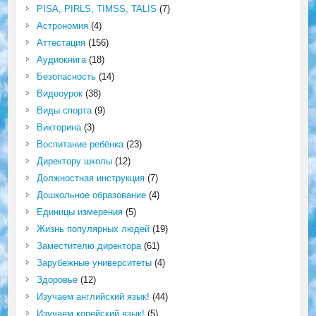
PISA, PIRLS, TIMSS, TALIS
(7)
Астрономия
(4)
Аттестация
(156)
Аудиокнига
(18)
Безопасность
(14)
Видеоурок
(38)
Виды спорта
(9)
Викторина
(3)
Воспитание ребёнка
(23)
Директору школы
(12)
Должностная инструкция
(7)
Дошкольное образование
(4)
Единицы измерения
(5)
Жизнь популярных людей
(19)
Заместителю директора
(61)
Зарубежные университеты
(4)
Здоровье
(12)
Изучаем английский язык!
(44)
Изучаем корейский язык!
(5)