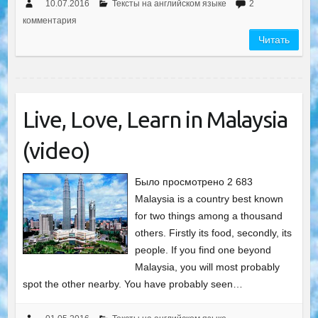
10.07.2016
Тексты на английском языке
2
комментария
Читать
Live, Love, Learn in Malaysia
(video)
Было просмотрено 2 683
Malaysia is a country best known
for two things among a thousand
others. Firstly its food, secondly, its
people. If you find one beyond
Malaysia, you will most probably
spot the other nearby. You have probably seen…