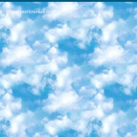
Образовательный портал
РЕСПУБЛИКА УЗБЕКИСТАН МИНИСТРЕРСТВО ДОШКОЛЬНОГО И ШКОЛЬНОГО ОБРАЗОВАНИЯ КОМАНДА в общеобразовательных учреждениях в 2023-2024 учебном году организация и проведение итоговой государственной аттестации обучающихся о Министра дошкольного и школьного образования Республики Узбекистан от 4 марта 2008 года (постановлением Минюста от 20 марта 2008 года № 1778 государственной регистрации) «Итоговое состояние учащихся общего среднего образования на основании положения об утверждении положения об аттестации общего среднего образования выпускной экзамен студентов в образовательных учреждениях в 2023-2024 учебном году В целях организации и прохождения аттестации приказываю: 1. Следующее: перечень предметов, по которым будет проводиться итоговая государственная аттестация и экзамен формы перевода согласно приложению 1; сертификаты международного образца, оценивающие уровень владения иностранными языками перечень согласно приложению 2; 2. Педагогический при специализированных образовательных учреждениях. научно-практический центр квалификации и международной оценки (Д.Давидова) 2024 г. До 25 марта: задания по предметам, по которым будет проводиться итоговая аттестация разработка и утверждение технических условий; итоговая аттестация на основании разработанного предметного задания разработка вопросов по предметам (устно и письменно), экзамен передача; общеобразовательные средние школы и специальные учебные заведения учащиеся выпускных классов школ и интернатов в агентской системе подготовка базы данных экзаменационных материалов и критериев оценки; перевод базы экзаменационных материалов на все языки обучения подать в Республиканский образовательный центр для изготовления; варианты экзаменов на основе разработанных контрольных материалов пусть будут поставлены задачи формирования. 3. Республиканский образовательный центр (Ш.Худайкулов) до 5 апреля 2024 года. до: база данных предоставленных экзаменационных материалов на все языки обучения перевод и экспертиза; для слепых, слабовидящих, глухих, слабослышащих и умственно отсталых детей учащиеся выпускных классов специализированных школ и школ-интернатов база данных экзаменационных материалов на всех преподаваемых языках подготовка критериев оценки; специализированные школы для умственно отсталых детей и технологии для учащихся выпускных классов школ-интернатов разработка соответствующих рекомендаций и критериев проведения ЕГЭ по естествознанию давать задания. 4. Педагогический при специализированных образовательных учреждениях. Научно-практический центр навыков и международной оценки (Д.Давидова), Республика образовательный центр (Худайкулов Ш.) итоговый государственный аттестационный экзамен ориентирован на творческое и логическое мышление при подготовке базы материалов учитывать введение заданий. 5. Следует отметить, что: сертификат государственного образца о знании общеобразовательного предмета и как минимум национальный уровень B1 по предметам на иностранных языках, указанным в Приложении 2. или международно признанный сертификат эквивалентного уровня студенты, изучающие определенный предмет, освобождаются от экзамена; по соответствующим предметам запланирована итоговая государственная аттестация за день до дня, путем жеребьевки Рабочей группой (в письменной форме по предметам, проводимым в форме) из числа сформированных вариантов выбрано 2 варианта; 2 выбранных варианта экзамена анонсированы на официальном сайте министерства и все выпускники по всей стране на основе этих вариантов проводит итоговую государственную аттестацию. 6. Государственное образование учащихся средних общеобразовательных учреждений. знания в соответствии с квалификационными требованиями, которые необходимо приобрести на основании стандартов итоговый (выпускной) контроль для 9 и 11 классов в целях тестирования Экзамены (далее – экзамены) состоят из предметов, перечисленных в приложении 1. будет сделано. 7. Экзамены пройдут с 26 мая по 15 июня 2024 г. (кроме науки физического воспитания). 8. Физическая для учащихся 9 классов общесредних образовательных учреждений. Экзамены по предмету «Образование, квалификация медицина» 1-6 мая 2024 года. сотрудники перевести под присмотр (с отклонениями в физическом или умственном развитии) специализированная школа для детей, школы-интернаты и со сколиозом школы-интернаты санаторного типа для больных детей исключены). 9. Он был слепым, слабовидящим и имел нарушения опорно-двигательного аппарата. экзамены в специализированных школах и интернатах для детей должны проводиться исходя из требований, предъявляемых к общеобразовательным учреждениям (физкультура кроме науки). 10. Специализированная школа для глухих и слабослышащих детей. и экзамены в интернатах и быть реализован в виде письменного теста по математике. 11. Специальность для умственно отсталых детей. Для 9 класса Родной язык и литературное письмо Государственный язык (язык обучения – узбекский). для неклассов) написано Математическое письмо Письменная/устная история Узбекистана Физическое воспитание практично Итоговый контроль Для 11 класса Написание родного языка и литературы (эссе) Математическое письмо Узбекский язык (обучение на узбекском языке) не посещающее общее среднее образование для учреждений)/Образовательное учреждение выбор письменный и устный Иностранный язык письменный/устный Письменная/устная история Узбекистана *По выбору студента:  Химия  Физика  Основы государственного права  География 10 бесплатных образовательных ресурсов - Мы составили подборку онлайн-проектов с интерактивными упражнениями, видеолекциями и статьями. Они помогут вам обрести новые и освежить старые знания бесплатно. 1. «ИНТУИТ» Старейшая образовательная площадка Рунета. Здесь вы найдёте сотни текстовых и видеокурсов на десятки различных тем — от программирования до психологии. Многие курсы подготовлены российскими университетами и крупными международными компаниями вроде Intel и Microsoft. Самостоятельное обучение бесплатное, но желающие могут оплатить услуги персональных наставников. 2. «Смартия» знакомит с актуальными профессиями и подсказывает, как им обучаться. Выбрав заинтересовавшую вас специальность — SMM-специалист, фотограф, веб-дизайнер или другую, — увидите список необходимых для неё умений. Чтобы вы могли освоить их самостоятельно, для каждого умения площадка отображает подборку ссылок на учебные материалы. Хотя «Смартия» ориентируется на русскоязычную аудиторию, часть контента всё же доступна только на английском. 3. «Лекторий Физтеха» Проект Московского физико-технического института (Физтеха). С его помощью вы можете смотреть онлайн серии лекций, записанные на видео в этом вузе. В числе доступных предметов — физика, биология, химия, информационные технологии и другие. К некоторым лекциям администрация ресурса прилагает готовые конспекты, которые можно скачивать в PDF-формате. 4. ITMOcourses Онлайн-площадка Санкт-Петербургского национального исследовательского университета информационных технологий, механики и оптики (ИТМО). Ресурс предоставляет свободный доступ к курсам, разработанным в этом вузе. Каталог материалов разбит на четыре категории: «Оптические системы и технологии», «Приборостроение и робототехника», «Информационные технологии» и «Биотехнологии». Курсы состоят из видеолекций, интерактивных демонстраций и заданий. 5. «КиберЛенинка» Электронная научная библиотека открытого доступа. Каталог площадки регулярно обрастает текстами статей из различных научных изданий. Сгруппированные по журналам и рубрикам публикации можно читать онлайн или скачивать целиком в PDF-формате. Проект нацелен на популяризацию науки за счёт открытого доступа к качественной информации. 6. «ПостНаука» На этом ресурсе публикуют подборки видеолекций, составленные экспертами из разных отраслей и объединённые общими темами. Среди них, к примеру, есть серии «Биоинформатика и геномика», «Культура средневековой Скандинавии» и Cinema Studies о теории кино. Каждая подборка лекций — логически связанная история, рассказанная экспертом от первого лица. Кроме того, на сайте появляются научно-образовательные статьи и тесты на разные темы. 7. «Newочём» Команда проекта «Newочём» отбирает самые интересные тексты из англоязычных СМИ и переводит те из них, за которые голосуют участники сообщества «ВКонтакте». По большей части это научно-популярные статьи. Редакторы придумывают лишь заголовки, в остальном содержание переводов соответствует оригиналам. Полные тексты можно читать прямо в социальной сети. 8. InternetUrok Онлайн-база материалов по основным дисциплинам школьной программы. Информация на сайте структурирована по классам, предметам и темам (урокам). Каждый урок состоит из видеолекций и конспектов. Есть также интерактивные тренажёры и тесты для закрепления пройденного материала. Даже если вы давно окончили школу, возможность повторить программу старших классов всегда может пригодиться. 9. Edutainme Ещё один ресурс об образовании. В отличие от Newtonew, как мне кажется, Edutainme больше ориентируется на представителей индустрии: педагогов, предпринимателей, разработчиков образовательных проектов. Но и любой, кто просто стремится к саморазвитию, найдёт на сайте много полезного и интересного для себя. Например, информацию о новых курсах и образовательных сервисах. 10. Newtonew Онлайн-медиа об образовании и обучении в широком смысле. Авторы Newtonew пишут об инструментах, заведениях, тактиках и стратегиях, которые помогают учить других и получать новые знания самостоятельно. На этой площадке вы найдёте новости, обзоры, аналитические мат