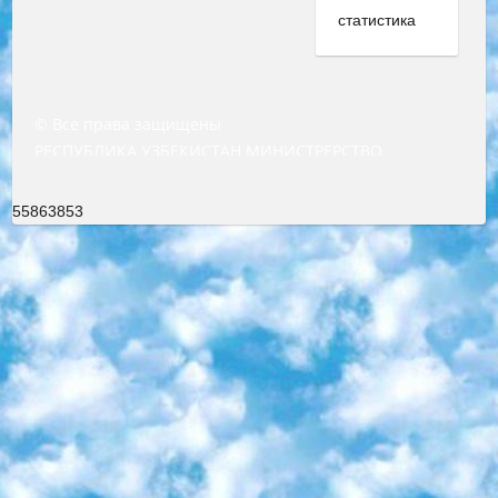
© Все права защищены
РЕСПУБЛИКА УЗБЕКИСТАН МИНИСТРЕРСТВО ДОШКОЛЬНОГО И ШКОЛЬНОГО ОБРАЗОВАНИЯ КОМАНДА в общеобразовательных учреждениях в 2023-2024 учебном году организация и проведение итоговой государственной аттестации обучающихся о Министра дошкольного и школьного образования Республики Узбекистан от 4 марта 2008 года (постановлением Минюста от 20 марта 2008 года № 1778 государственной регистрации) «Итоговое состояние учащихся общего среднего образования на основании положения об утверждении положения об аттестации общего среднего образования выпускной экзамен студентов в образовательных учреждениях в 2023-2024 учебном году В целях организации и прохождения аттестации приказываю: 1. Следующее: перечень предметов, по которым будет проводиться итоговая государственная аттестация и экзамен формы перевода согласно приложению 1; сертификаты международного образца, оценивающие уровень владения иностранными языками перечень согласно приложению 2; 2. Педагогический при специализированных образовательных учреждениях. научно-практический центр квалификации и международной оценки (Д.Давидова) 2024 г. До 25 марта: задания по предметам, по которым будет проводиться итоговая аттестация разработка и утверждение технических условий; итоговая аттестация на основании разработанного предметного задания разработка вопросов по предметам (устно и письменно), экзамен передача; общеобразовательные средние школы и специальные учебные заведения учащиеся выпускных классов школ и интернатов в агентской системе подготовка базы данных экзаменационных материалов и критериев оценки; перевод базы экзаменационных материалов на все языки обучения подать в Республиканский образовательный центр для изготовления; варианты экзаменов на основе разработанных контрольных материалов пусть будут поставлены задачи формирования. 3. Республиканский образовательный центр (Ш.Худайкулов) до 5 апреля 2024 года. до: база данных предоставленных экзаменационных материалов на все языки обучения перевод и экспертиза; для слепых, слабовидящих, глухих, слабослышащих и умственно отсталых детей учащиеся выпускных классов специализированных школ и школ-интернатов база данных экзаменационных материалов на всех преподаваемых языках подготовка критериев оценки; специализированные школы для умственно отсталых детей и технологии для учащихся выпускных классов школ-интернатов разработка соответствующих рекомендаций и критериев проведения ЕГЭ по естествознанию давать задания. 4. Педагогический при специализированных образовательных учреждениях. Научно-практический центр навыков и международной оценки (Д.Давидова), Республика образовательный центр (Худайкулов Ш.) итоговый государственный аттестационный экзамен ориентирован на творческое и логическое мышление при подготовке базы материалов учитывать введение заданий. 5. Следует отметить, что: сертификат государственного образца о знании общеобразовательного предмета и как минимум национальный уровень B1 по предметам на иностранных языках, указанным в Приложении 2. или международно признанный сертификат эквивалентного уровня студенты, изучающие определенный предмет, освобождаются от экзамена; по соответствующим предметам запланирована итоговая государственная аттестация за день до дня, путем жеребьевки Рабочей группой (в письменной форме по предметам, проводимым в форме) из числа сформированных вариантов выбрано 2 варианта; 2 выбранных варианта экзамена анонсированы на официальном сайте министерства и все выпускники по всей стране на основе этих вариантов проводит итоговую государственную аттестацию. 6. Государственное образование учащихся средних общеобразовательных учреждений. знания в соответствии с квалификационными требованиями, которые необходимо приобрести на основании стандартов итоговый (выпускной) контроль для 9 и 11 классов в целях тестирования Экзамены (далее – экзамены) состоят из предметов, перечисленных в приложении 1. будет сделано. 7. Экзамены пройдут с 26 мая по 15 июня 2024 г. (кроме науки физического воспитания). 8. Физическая для учащихся 9 классов общесредних образовательных учреждений. Экзамены по предмету «Образование, квалификация медицина» 1-6 мая 2024 года. сотрудники перевести под присмотр (с отклонениями в физическом или умственном развитии) специализированная школа для детей, школы-интернаты и со сколиозом школы-интернаты санаторного типа для больных детей исключены). 9. Он был слепым, слабовидящим и имел нарушения опорно-двигательного аппарата. экзамены в специализированных школах и интернатах для детей должны проводиться исходя из требований, предъявляемых к общеобразовательным учреждениям (физкультура кроме науки). 10. Специализированная школа для глухих и слабослышащих детей. и экзамены в интернатах и быть реализован в виде письменного теста по математике. 11. Специальность для умственно отсталых детей. Для 9 класса Родной язык и литературное письмо Государственный язык (язык обучения – узбекский). для неклассов) написано Математическое письмо Письменная/устная история Узбекистана Физическое воспитание практично Итоговый контроль Для 11 класса Написание родного языка и литературы (эссе) Математическое письмо Узбекский язык (обучение на узбекском языке) не посещающее общее среднее образование для учреждений)/Образовательное учреждение выбор письменный и устный Иностранный язык письменный/устный Письменная/устная история Узбекистана *По выбору студента:  Химия  Физика  Основы государственного права  География 10 бесплатных образовательных ресурсов - Мы составили подборку онлайн-проектов с интерактивными упражнениями, видеолекциями и статьями. Они помогут вам обрести новые и освежить старые знания бесплатно. 1. «ИНТУИТ» Старейшая образовательная площадка Рунета. Здесь вы найдёте сотни текстовых и видеокурсов на десятки различных тем — от программирования до психологии. Многие курсы подготовлены российскими университетами и крупными международными компаниями вроде Intel и Microsoft. Самостоятельное обучение бесплатное, но желающие могут оплатить услуги персональных наставников. 2. «Смартия» знакомит с актуальными профессиями и подсказывает, как им обучаться. Выбрав заинтересовавшую вас специальность — SMM-специалист, фотограф, веб-дизайнер или другую, — увидите список необходимых для неё умений. Чтобы вы могли освоить их самостоятельно, для каждого умения площадка отображает подборку ссылок на учебные материалы. Хотя «Смартия» ориентируется на русскоязычную аудиторию, часть контента всё же доступна только на английском. 3. «Лекторий Физтеха» Проект Московского физико-технического института (Физтеха). С его помощью вы можете смотреть онлайн серии лекций, записанные на видео в этом вузе. В числе доступных предметов — физика, биология, химия, информационные технологии и другие. К некоторым лекциям администрация ресурса прилагает готовые конспекты, которые можно скачивать в PDF-формате. 4. ITMOcourses Онлайн-площадка Санкт-Петербургского национального исследовательского университета информационных технологий, механики и оптики (ИТМО). Ресурс предоставляет свободный доступ к курсам, разработанным в этом вузе. Каталог материалов разбит на четыре категории: «Оптические системы и технологии», «Приборостроение и робототехника», «Информационные технологии» и «Биотехнологии». Курсы состоят из видеолекций, интерактивных демонстраций и заданий. 5. «КиберЛенинка» Электронная научная библиотека открытого доступа. Каталог площадки регулярно обрастает текстами статей из различных научных изданий. Сгруппированные по журналам и рубрикам публикации можно читать онлайн или скачивать целиком в PDF-формате. Проект нацелен на популяризацию науки за счёт открытого доступа к качественной информации. 6. «ПостНаука» На этом ресурсе публикуют подборки видеолекций, составленные экспертами из разных отраслей и объединённые общими темами. Среди них, к примеру, есть серии «Биоинформатика и геномика», «Культура средневековой Скандинавии» и Cinema Studies о теории кино. Каждая подборка лекций — логически связанная история, рассказанная экспертом от первого лица. Кроме того, на сайте появляются научно-образовательные статьи и тесты на разные темы. 7. «Newочём» Команда проекта «Newочём» отбирает самые интересные тексты из англоязычных СМИ и переводит те из них, за которые голосуют участники сообщества «ВКонтакте». По большей части это научно-популярные статьи. Редакторы придумывают лишь заголовки, в остальном содержание переводов соответствует оригиналам. Полные тексты можно читать прямо в социальной сети. 8. InternetUrok Онлайн-база материалов по основным дисциплинам школьной программы. Информация на сайте структурирована по классам, предметам и темам (урокам). Каждый урок состоит из видеолекций и конспектов. Есть также интерактивные тренажёры и тесты для закрепления пройденного материала. Даже если вы давно окончили школу, возможность повторить программу старших классов всегда может пригодиться. 9. Edutainme Ещё один ресурс об образовании. В отличие от Newtonew, как мне кажется, Edutainme больше ориентируется на представителей индустрии: педагогов, предпринимателей, разработчиков образовательных проектов. Но и любой, кто просто стремится к саморазвитию, найдёт на сайте много полезного и интересного для себя. Например, информацию о новых курсах и образовательных сервисах. 10. Newtonew Онлайн-медиа об образовании и обучении в широком смысле. Авторы Newtonew пишут об инструментах, заведениях, тактиках и стратегиях, которые помогают учить других и получать новые знания самостоятельно. На этой площадке вы найдёте новости, обзоры, аналитические мате
55863853