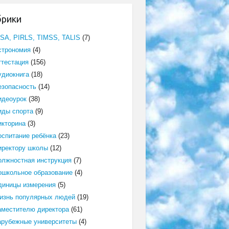
брики
ISA, PIRLS, TIMSS, TALIS
(7)
строномия
(4)
ттестация
(156)
удиокнига
(18)
езопасность
(14)
идеоурок
(38)
иды спорта
(9)
икторина
(3)
оспитание ребёнка
(23)
иректору школы
(12)
олжностная инструкция
(7)
ошкольное образование
(4)
диницы измерения
(5)
изнь популярных людей
(19)
аместителю директора
(61)
арубежные университеты
(4)