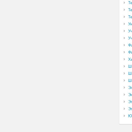
Т
Т
Т
У
У
У
Ф
Ф
Х
Ш
Ш
Ш
Э
Э
Э
Эт
Ю