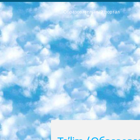
Образовательный портал
РЕСПУБЛИКА УЗБЕКИСТАН МИНИСТРЕРСТВО ДОШКОЛЬНОГО И ШКОЛЬНОГО ОБРАЗОВАНИЯ КОМАНДА в общеобразовательных учреждениях в 2023-2024 учебном году организация и проведение итоговой государственной аттестации обучающихся о Министра дошкольного и школьного образования Республики Узбекистан от 4 марта 2008 года (постановлением Минюста от 20 марта 2008 года № 1778 государственной регистрации) «Итоговое состояние учащихся общего среднего образования на основании положения об утверждении положения об аттестации общего среднего образования выпускной экзамен студентов в образовательных учреждениях в 2023-2024 учебном году В целях организации и прохождения аттестации приказываю: 1. Следующее: перечень предметов, по которым будет проводиться итоговая государственная аттестация и экзамен формы перевода согласно приложению 1; сертификаты международного образца, оценивающие уровень владения иностранными языками перечень согласно приложению 2; 2. Педагогический при специализированных образовательных учреждениях. научно-практический центр квалификации и международной оценки (Д.Давидова) 2024 г. До 25 марта: задания по предметам, по которым будет проводиться итоговая аттестация разработка и утверждение технических условий; итоговая аттестация на основании разработанного предметного задания разработка вопросов по предметам (устно и письменно), экзамен передача; общеобразовательные средние школы и специальные учебные заведения учащиеся выпускных классов школ и интернатов в агентской системе подготовка базы данных экзаменационных материалов и критериев оценки; перевод базы экзаменационных материалов на все языки обучения подать в Республиканский образовательный центр для изготовления; варианты экзаменов на основе разработанных контрольных материалов пусть будут поставлены задачи формирования. 3. Республиканский образовательный центр (Ш.Худайкулов) до 5 апреля 2024 года. до: база данных предоставленных экзаменационных материалов на все языки обучения перевод и экспертиза; для слепых, слабовидящих, глухих, слабослышащих и умственно отсталых детей учащиеся выпускных классов специализированных школ и школ-интернатов база данных экзаменационных материалов на всех преподаваемых языках подготовка критериев оценки; специализированные школы для умственно отсталых детей и технологии для учащихся выпускных классов школ-интернатов разработка соответствующих рекомендаций и критериев проведения ЕГЭ по естествознанию давать задания. 4. Педагогический при специализированных образовательных учреждениях. Научно-практический центр навыков и международной оценки (Д.Давидова), Республи