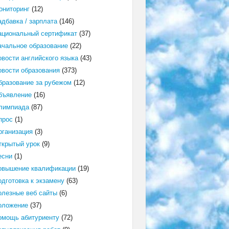
ониторинг
(12)
адбавка / зарплата
(146)
ациональный сертификат
(37)
ачальное образование
(22)
овости английского языка
(43)
овости образования
(373)
бразование за рубежом
(12)
бъявление
(16)
лимпиада
(87)
прос
(1)
рганизация
(3)
ткрытый урок
(9)
есни
(1)
овышение квалификации
(19)
одготовка к экзамену
(63)
олезные веб сайты
(6)
оложение
(37)
омощь абитуриенту
(72)