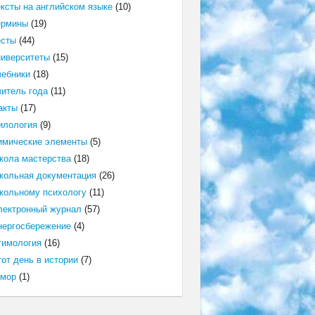
ексты на английском языке
(10)
ермины
(19)
есты
(44)
ниверситеты
(15)
чебники
(18)
читель года
(11)
акты
(17)
илология
(9)
имические элементы
(5)
кола мастерства
(18)
кольная документация
(26)
кольному психологу
(11)
лектронный журнал
(57)
нергосбережение
(4)
тимология
(16)
от день в истории
(7)
мор
(1)