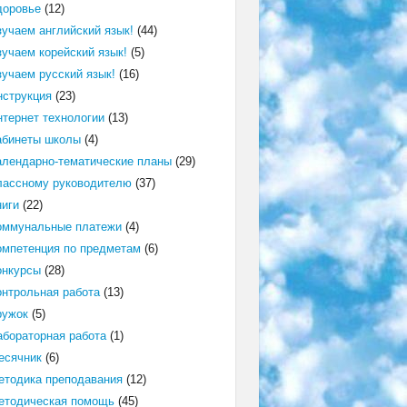
доровье
(12)
зучаем английский язык!
(44)
зучаем корейский язык!
(5)
зучаем русский язык!
(16)
нструкция
(23)
нтернет технологии
(13)
абинеты школы
(4)
алендарно-тематические планы
(29)
лассному руководителю
(37)
ниги
(22)
оммунальные платежи
(4)
омпетенция по предметам
(6)
онкурсы
(28)
онтрольная работа
(13)
ружок
(5)
абораторная работа
(1)
есячник
(6)
етодика преподавания
(12)
етодическая помощь
(45)