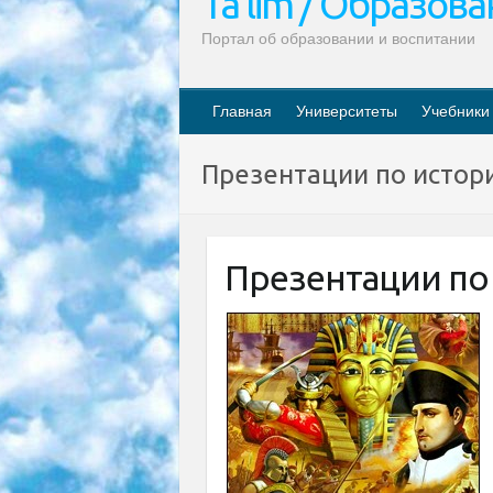
Ta’lim / Образов
Портал об образовании и воспитании
Главная
Университеты
Учебники
Презентации по истор
Презентации по