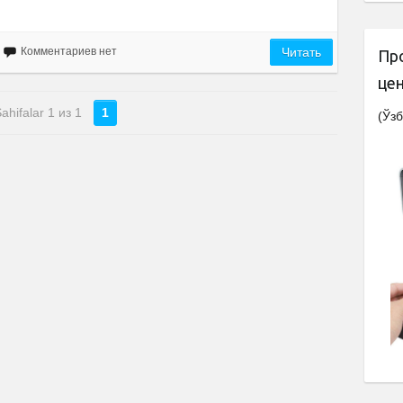
Комментариев нет
Читать
Пр
це
ahifalar 1 из 1
1
(Ўзб