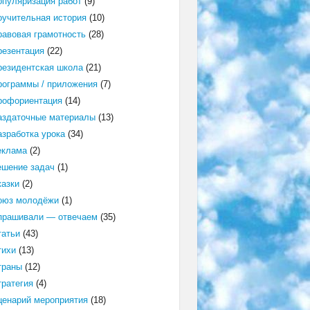
опуляризация работ
(9)
оучительная история
(10)
равовая грамотность
(28)
резентация
(22)
резидентская школа
(21)
рограммы / приложения
(7)
рофориентация
(14)
аздаточные материалы
(13)
азработка урока
(34)
еклама
(2)
ешение задач
(1)
казки
(2)
оюз молодёжи
(1)
прашивали — отвечаем
(35)
татьи
(43)
тихи
(13)
траны
(12)
тратегия
(4)
ценарий мероприятия
(18)