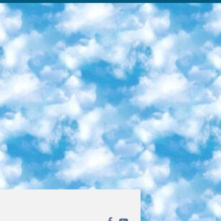
ека открытого доступа. Каталог площадки регулярно обрастает текстами статей из различных научных изданий. Сгруппированные по журналам и рубрикам публикации можно читать онлайн или скачивать целиком в PDF-формате. Проект нацелен на популяризацию науки за счёт открытого доступа к качественной информации. 6. «ПостНаука» На этом ресурсе публикуют подборки видеолекций, составленные экспертами из разных отраслей и объединённые общими темами. Среди них, к примеру, есть серии «Биоинформатика и геномика», «Культура средневековой Скандинавии» и Cinema Studies о теории кино. Каждая подборка лекций — логически связанная история, рассказанная экспертом от первого лица. Кроме того, на сайте появляются научно-образовательные статьи и тесты на разные темы. 7. «Newочём» Команда проекта «Newочём» отбирает самые интересные тексты из англоязычных СМИ и переводит те из них, за которые голосуют участники сообщества «ВКонтакте». По большей части это научно-популярные статьи. Редакторы придумывают лишь заголовки, в остальном содержание переводов соответствует оригиналам. Полные тексты можно читать прямо в социальной сети. 8. InternetUrok Онлайн-база материалов по основным дисциплинам школьной программы. Информация на сайте структурирована по классам, предметам и темам (урокам). Каждый урок состоит из видеолекций и конспектов. Есть также интерактивные тренажёры и тесты для закрепления пройденного материала. Даже если вы давно окончили школу, возможность повторить программу старших классов всегда может пригодиться. 9. Edutainme Ещё один ресурс об образовании. В отличие от Newtonew, как мне кажется, Edutainme больше ориентируется на представителей индустрии: педагогов, предпринимателей, разработчиков образовательных проектов. Но и любой, кто просто стремится к саморазвитию, найдёт на сайте много полезного и интересного для себя. Например, информацию о новых курсах и образовательных сервисах. 10. Newtonew Онлайн-медиа об образовании и обучении в широком смысле. Авторы Newtonew пишут об инструментах, заведениях, тактиках и стратегиях, которые помогают учить других и получать новые знания самостоятельно. На этой площадке вы найдёте новости, обзоры, аналитические мат