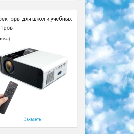
оекторы для школ и учебных
нтров
екча)
Заказать