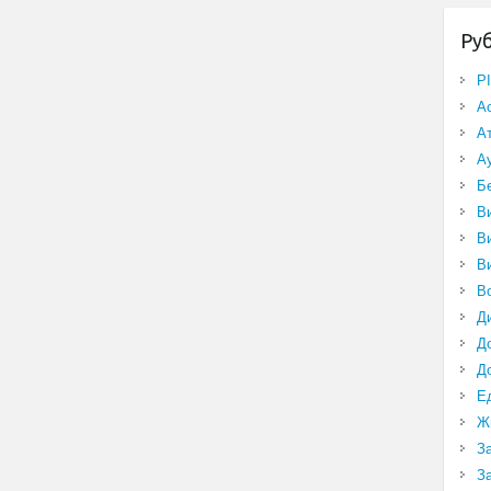
Ру
P
А
А
А
Б
В
В
В
В
Д
Д
Д
Е
Ж
З
З