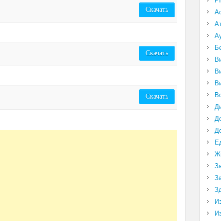
P
Скачать
А
А
А
Б
Скачать
В
В
В
В
Скачать
Д
Д
Д
Е
Ж
З
З
З
И
И