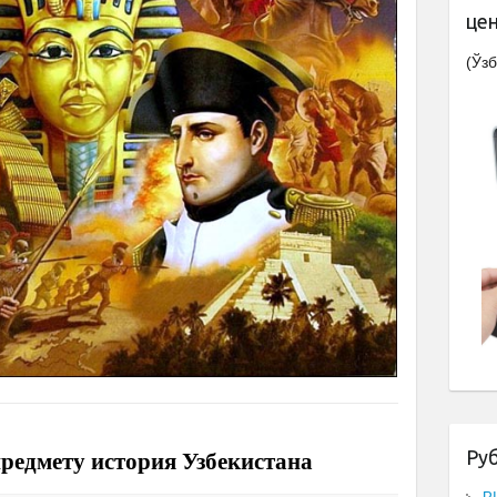
це
(Ўзб
Ру
предмету история Узбекистана