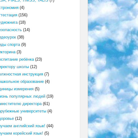
ISA, PIRLS, TIMSS, TALIS
(7)
строномия
(4)
ттестация
(156)
удиокнига
(18)
езопасность
(14)
идеоурок
(38)
иды спорта
(9)
икторина
(3)
оспитание ребёнка
(23)
иректору школы
(12)
олжностная инструкция
(7)
ошкольное образование
(4)
диницы измерения
(5)
изнь популярных людей
(19)
аместителю директора
(61)
арубежные университеты
(4)
доровье
(12)
зучаем английский язык!
(44)
зучаем корейский язык!
(5)