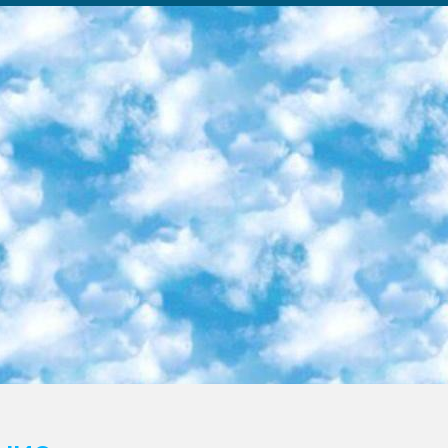
ка образовательный центр (Худайкулов Ш.) итоговый государственный аттестационный экзамен ориентирован на творческое и логическое мышление при подготовке базы материалов учитывать введение заданий. 5. Следует отметить, что: сертификат государственного образца о знании общеобразовательного предмета и как минимум национальный уровень B1 по предметам на иностранных языках, указанным в Приложении 2. или международно признанный сертификат эквивалентного уровня студенты, изучающие определенный предмет, освобождаются от экзамена; по соответствующим предметам запланирована итоговая государственная аттестация за день до дня, путем жеребьевки Рабочей группой (в письменной форме по предметам, проводимым в форме) из числа сформированных вариантов выбрано 2 варианта; 2 выбранных варианта экзамена анонсированы на официальном сайте министерства и все выпускники по всей стране на основе этих вариантов проводит итоговую государственную аттестацию. 6. Государственное образование учащихся средних общеобразовательных учреждений. знания в соответствии с квалификационными требованиями, которые необходимо приобрести на основании стандартов итоговый (выпускной) контроль для 9 и 11 классов в целях тестирования Экзамены (далее – экзамены) состоят из предметов, перечисленных в приложении 1. будет сделано. 7. Экзамены пройдут с 26 мая по 15 июня 2024 г. (кроме науки физического воспитания). 8. Физическая для учащихся 9 классов общесредних образовательных учреждений. Экзамены по предмету «Образование, квалификация медицина» 1-6 мая 2024 года. сотрудники перевести под присмотр (с отклонениями в физическом или умственном развитии) специализированная школа для детей, школы-интернаты и со сколиозом школы-интернаты санаторного типа для больных детей исключены). 9. Он был слепым, слабовидящим и имел нарушения опорно-двигательного аппарата. экзамены в специализированных школах и интернатах для детей должны проводиться исходя из требований, предъявляемых к общеобразовательным учреждениям (физкультура кроме науки). 10. Специализированная школа для глухих и слабослышащих детей. и экзамены в интернатах и быть реализован в виде письменного теста по математике. 11. Специальность для умственно отсталых детей. Для 9 класса Родной язык и литературное письмо Государственный язык (язык обучения – узбекский). для неклассов) написано Математическое письмо Письменная/устная история Узбекистана Физическое воспитание практично Итоговый контроль Для 11 класса Написание родного языка и литературы (эссе) Математическое письмо Узбекский язык (обучение на узбекском языке) не посещающее общее среднее образование для учреждений)/Образовательное учреждение выбор письменный и устный Иностранный язык письменный/устный Письменная/устная история Узбекистана *По выбору студента:  Химия  Физика  Основы государственного права  География 10 бесплатных образовательных ресурсов - Мы составили подборку онлайн-проектов с интерактивными упражнениями, видеолекциями и статьями. Они помогут вам обрести новые и освежить старые знания бесплатно. 1. «ИНТУИТ» Старейшая образовательная площадка Рунета. Здесь вы найдёте сотни текстовых и видеокурсов на десятки различных тем — от программирования до психологии. Многие курсы подготовлены российскими университетами и крупными международными компаниями вроде Intel и Microsoft. Самостоятельное обучение бесплатное, но желающие могут оплатить услуги персональных наставников. 2. «Смартия» знакомит с актуальными профессиями и подсказывает, как им обучаться. Выбрав заинтересовавшую вас специальность — SMM-специалист, фотограф, веб-дизайнер или другую, — увидите список необходимых для неё умений. Чтобы вы могли освоить их самостоятельно, для каждого умения площадка отображает подборку ссылок на учебные материалы. Хотя «Смартия» ориентируется на русскоязычную аудиторию, часть контента всё же доступна только на английском. 3. «Лекторий Физтеха» Проект Московского физико-технического института (Физтеха). С его помощью вы можете смотреть онлайн серии лекций, записанные на видео в этом вузе. В числе доступных предметов — физика, биология, химия, информационные технологии и другие. К некоторым лекциям администрация ресурса прилагает готовые конспекты, которые можно скачивать в PDF-формате. 4. ITMOcourses Онлайн-площадка Санкт-Петербургского национального исследовательского университета информационных технологий, механики и оптики (ИТМО). Ресурс предоставляет свободный доступ к курсам, разработанным в этом вузе. Каталог материалов разбит на четыре категории: «Оптические системы и технологии», «Приборостроение и робототехника», «Информационные технологии» и «Биотехнологии». Курсы состоят из видеолекций, интерактивных демонстраций и заданий. 5. «КиберЛенинка» Электронная научная библиот