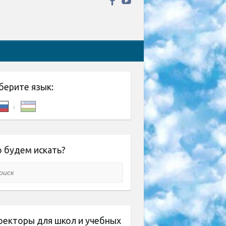
берите язык:
 будем искать?
ск
оекторы для школ и учебных