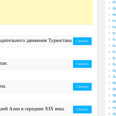
И
И
И
К
К
К
К
одительного движения Туркестана.
Скачать
К
К
К
тан.
Скачать
К
К
Л
М
на.
Скачать
М
М
М
Н
ней Азии в середине XIX века.
Скачать
Н