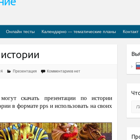
ание
Онлайн тесты
Календарно — тематические планы
Контакт
 истории
Вы
24
Презентация
Комментариев нет
Что
могут скачать презентации по истории
Пои
ории в формате pps и использовать на своих
Пр