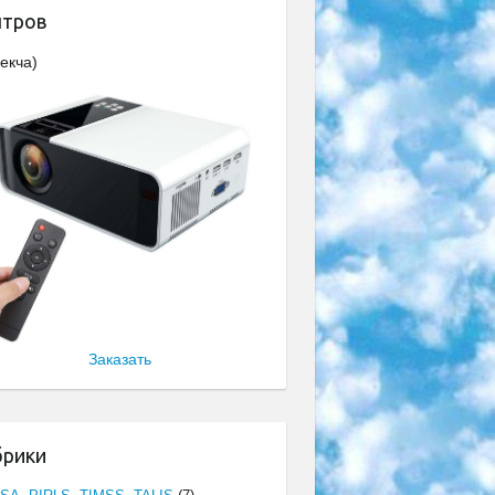
нтров
екча)
Заказать
брики