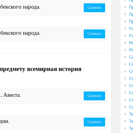
П
бекского народа.
П
Скачать
П
П
Р
бекского народа.
Скачать
Р
Р
Р
С
С
предмету всемирная история
С
С
С
С
. Авеста.
Скачать
С
С
Т
дии.
Т
Скачать
Т