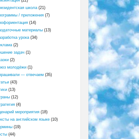
резентация
(22)
резидентская школа
(21)
рограммы / приложения
(7)
рофориентация
(14)
аздаточные материалы
(13)
азработка урока
(34)
еклама
(2)
ешение задач
(1)
казки
(2)
оюз молодёжи
(1)
прашивали — отвечаем
(35)
татьи
(43)
тихи
(13)
траны
(12)
тратегия
(4)
ценарий мероприятия
(18)
ексты на английском языке
(10)
ермины
(19)
есты
(44)