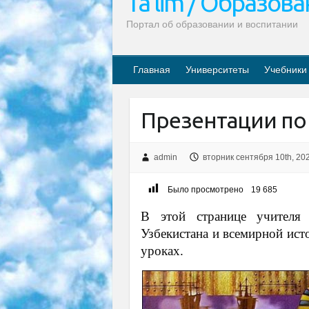
Ta’lim / Образов
Портал об образовании и воспитании
Главная
Университеты
Учебники
Презентации по
admin
вторник сентября 10th, 20
Было просмотрено
19 685
В этой странице учителя 
Узбекистана и всемирной ист
уроках.