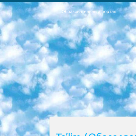
Образовательный портал
РЕСПУБЛИКА УЗБЕКИСТАН МИНИСТРЕРСТВО ДОШКОЛЬНОГО И ШКОЛЬНОГО ОБРАЗОВАНИЯ КОМАНДА в общеобразовательных учреждениях в 2023-2024 учебном году организация и проведение итоговой государственной аттестации обучающихся о Министра дошкольного и школьного образования Республики Узбекистан от 4 марта 2008 года (постановлением Минюста от 20 марта 2008 года № 1778 государственной регистрации) «Итоговое состояние учащихся общего среднего образования на основании положения об утверждении положения об аттестации общего среднего образования выпускной экзамен студентов в образовательных учреждениях в 2023-2024 учебном году В целях организации и прохождения аттестации приказываю: 1. Следующее: перечень предметов, по которым будет проводиться итоговая государственная аттестация и экзамен формы перевода согласно приложению 1; сертификаты международного образца, оценивающие уровень владения иностранными языками перечень согласно приложению 2; 2. Педагогический при специализированных образовательных учреждениях. научно-практический центр квалификации и международной оценки (Д.Давидова) 2024 г. До 25 марта: задания по предметам, по которым будет проводиться итоговая аттестация разработка и утверждение технических условий; итоговая аттестация на основании разработанного предметного задания разработка вопросов по предметам (устно и письменно), экзамен передача; общеобразовательные средние школы и специальные учебные заведения учащиеся выпускных классов школ и интернатов в агентской системе подготовка базы данных экзаменационных материалов и критериев оценки; перевод базы экзаменационных материалов на все языки обучения подать в Республиканский образовательный центр для изготовления; варианты экзаменов на основе разработанных контрольных материалов пусть будут поставлены задачи формирования. 3. Республиканский образовательный центр (Ш.Худайкулов) до 5 апреля 2024 года. до: база данных предоставленных экзаменационных материалов на все языки обучения перевод и экспертиза; для слепых, слабовидящих, глухих, слабослышащих и умственно отсталых детей учащиеся выпускных классов специализированных школ и школ-интернатов база данных экзаменационных материалов на всех преподаваемых языках подготовка критериев оценки; специализированные школы для умственно отсталых детей и технологии для учащихся выпускных классов школ-интернатов разработка соответствующих рекомендаций и критериев проведения ЕГЭ по естествознанию давать задания. 4. Педагогический при специализированных образовательных учреждениях. Научно-практический центр навыков и международной оценки (Д.Давидова), Республи