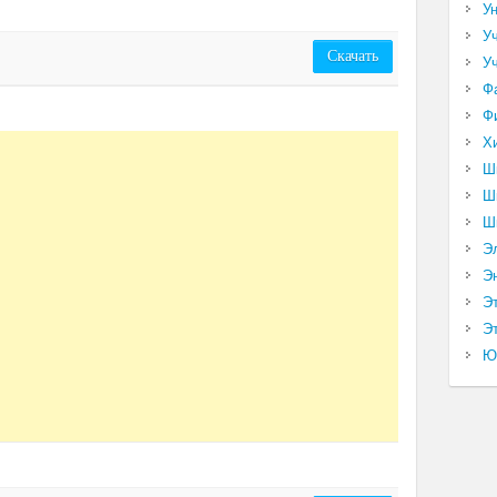
У
У
Скачать
У
Ф
Ф
Х
Ш
Ш
Ш
Э
Э
Э
Эт
Ю