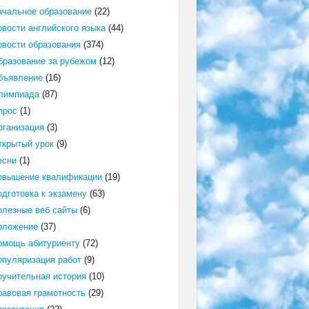
ачальное образование
(22)
овости английского языка
(44)
овости образования
(374)
бразование за рубежом
(12)
бъявление
(16)
лимпиада
(87)
прос
(1)
рганизация
(3)
ткрытый урок
(9)
есни
(1)
овышение квалификации
(19)
одготовка к экзамену
(63)
олезные веб сайты
(6)
оложение
(37)
омощь абитуриенту
(72)
опуляризация работ
(9)
оучительная история
(10)
равовая грамотность
(29)