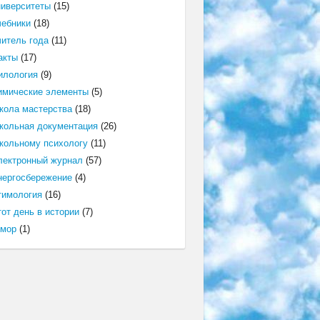
ниверситеты
(15)
чебники
(18)
читель года
(11)
акты
(17)
илология
(9)
имические элементы
(5)
кола мастерства
(18)
кольная документация
(26)
кольному психологу
(11)
лектронный журнал
(57)
нергосбережение
(4)
тимология
(16)
от день в истории
(7)
мор
(1)