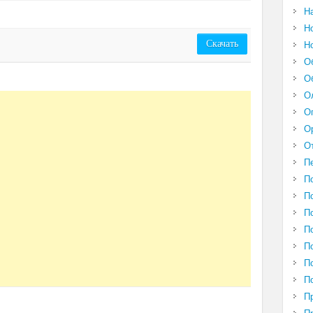
Н
Н
Скачать
Н
О
О
О
О
О
О
П
П
П
П
П
П
П
П
П