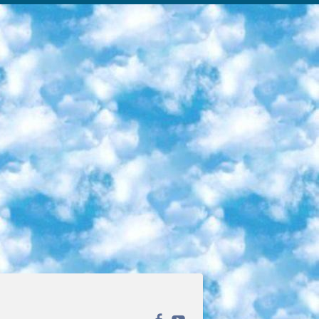
ека открытого доступа. Каталог площадки регулярно обрастает текстами статей из различных научных изданий. Сгруппированные по журналам и рубрикам публикации можно читать онлайн или скачивать целиком в PDF-формате. Проект нацелен на популяризацию науки за счёт открытого доступа к качественной информации. 6. «ПостНаука» На этом ресурсе публикуют подборки видеолекций, составленные экспертами из разных отраслей и объединённые общими темами. Среди них, к примеру, есть серии «Биоинформатика и геномика», «Культура средневековой Скандинавии» и Cinema Studies о теории кино. Каждая подборка лекций — логически связанная история, рассказанная экспертом от первого лица. Кроме того, на сайте появляются научно-образовательные статьи и тесты на разные темы. 7. «Newочём» Команда проекта «Newочём» отбирает самые интересные тексты из англоязычных СМИ и переводит те из них, за которые голосуют участники сообщества «ВКонтакте». По большей части это научно-популярные статьи. Редакторы придумывают лишь заголовки, в остальном содержание переводов соответствует оригиналам. Полные тексты можно читать прямо в социальной сети. 8. InternetUrok Онлайн-база материалов по основным дисциплинам школьной программы. Информация на сайте структурирована по классам, предметам и темам (урокам). Каждый урок состоит из видеолекций и конспектов. Есть также интерактивные тренажёры и тесты для закрепления пройденного материала. Даже если вы давно окончили школу, возможность повторить программу старших классов всегда может пригодиться. 9. Edutainme Ещё один ресурс об образовании. В отличие от Newtonew, как мне кажется, Edutainme больше ориентируется на представителей индустрии: педагогов, предпринимателей, разработчиков образовательных проектов. Но и любой, кто просто стремится к саморазвитию, найдёт на сайте много полезного и интересного для себя. Например, информацию о новых курсах и образовательных сервисах. 10. Newtonew Онлайн-медиа об образовании и обучении в широком смысле. Авторы Newtonew пишут об инструментах, заведениях, тактиках и стратегиях, которые помогают учить других и получать новые знания самостоятельно. На этой площадке вы найдёте новости, обзоры, аналитические мат