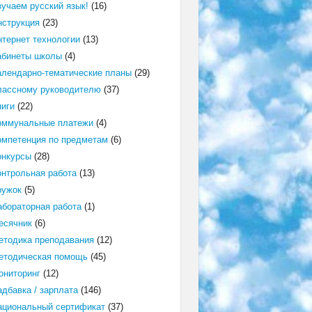
зучаем русский язык!
(16)
нструкция
(23)
нтернет технологии
(13)
абинеты школы
(4)
алендарно-тематические планы
(29)
лассному руководителю
(37)
ниги
(22)
оммунальные платежи
(4)
омпетенция по предметам
(6)
онкурсы
(28)
онтрольная работа
(13)
ружок
(5)
абораторная работа
(1)
есячник
(6)
етодика преподавания
(12)
етодическая помощь
(45)
ониторинг
(12)
адбавка / зарплата
(146)
ациональный сертификат
(37)