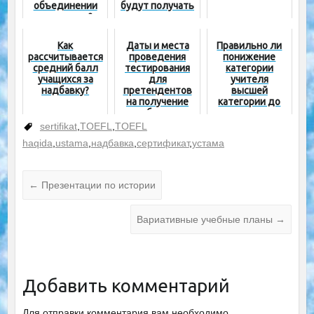
объединении
будут получать
двух групп?
ежемесячную
надбавку в
размере 150
Как
Даты и места
Правильно ли
процентов
рассчитывается
проведения
понижение
средний балл
тестирования
категории
учащихся за
для
учителя
надбавку?
претендентов
высшей
на получение
категории до
надбавки из
специалиста из-
Фонда
за ошибки
sertifikat
,
TOEFL
,
TOEFL
министра
системы?
haqida
,
ustama
,
надбавка
,
сертификат
,
устама
←
Презентации по истории
Вариативные учебные планы
→
Добавить комментарий
Для отправки комментария вам необходимо