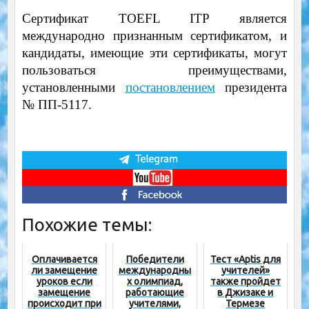
Сертификат TOEFL ITP является
международно признанным сертификатом, и
кандидаты, имеющие эти сертификаты, могут
пользоваться преимуществами,
установленными
постановлением
президента
№ ПП-5117.
Похожие темы:
Оплачивается
Победители
Тест «Aptis для
ли замещение
международны
учителей»
уроков если
х олимпиад,
также пройдет
замещение
работающие
в Джизаке и
происходит при
учителями,
Термезе