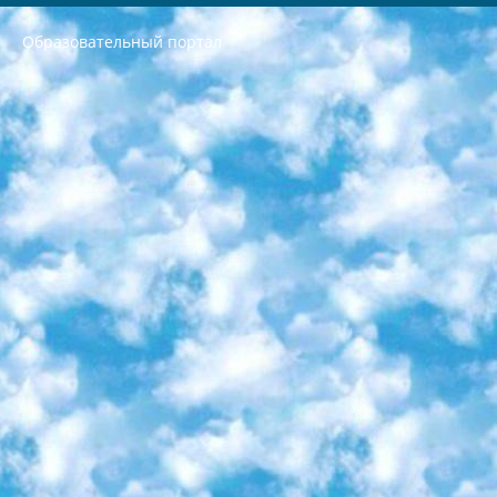
Образовательный портал
РЕСПУБЛИКА УЗБЕКИСТАН МИНИСТРЕРСТВО ДОШКОЛЬНОГО И ШКОЛЬНОГО ОБРАЗОВАНИЯ КОМАНДА в общеобразовательных учреждениях в 2023-2024 учебном году организация и проведение итоговой государственной аттестации обучающихся о Министра дошкольного и школьного образования Республики Узбекистан от 4 марта 2008 года (постановлением Минюста от 20 марта 2008 года № 1778 государственной регистрации) «Итоговое состояние учащихся общего среднего образования на основании положения об утверждении положения об аттестации общего среднего образования выпускной экзамен студентов в образовательных учреждениях в 2023-2024 учебном году В целях организации и прохождения аттестации приказываю: 1. Следующее: перечень предметов, по которым будет проводиться итоговая государственная аттестация и экзамен формы перевода согласно приложению 1; сертификаты международного образца, оценивающие уровень владения иностранными языками перечень согласно приложению 2; 2. Педагогический при специализированных образовательных учреждениях. научно-практический центр квалификации и международной оценки (Д.Давидова) 2024 г. До 25 марта: задания по предметам, по которым будет проводиться итоговая аттестация разработка и утверждение технических условий; итоговая аттестация на основании разработанного предметного задания разработка вопросов по предметам (устно и письменно), экзамен передача; общеобразовательные средние школы и специальные учебные заведения учащиеся выпускных классов школ и интернатов в агентской системе подготовка базы данных экзаменационных материалов и критериев оценки; перевод базы экзаменационных материалов на все языки обучения подать в Республиканский образовательный центр для изготовления; варианты экзаменов на основе разработанных контрольных материалов пусть будут поставлены задачи формирования. 3. Республиканский образовательный центр (Ш.Худайкулов) до 5 апреля 2024 года. до: база данных предоставленных экзаменационных материалов на все языки обучения перевод и экспертиза; для слепых, слабовидящих, глухих, слабослышащих и умственно отсталых детей учащиеся выпускных классов специализированных школ и школ-интернатов база данных экзаменационных материалов на всех преподаваемых языках подготовка критериев оценки; специализированные школы для умственно отсталых детей и технологии для учащихся выпускных классов школ-интернатов разработка соответствующих рекомендаций и критериев проведения ЕГЭ по естествознанию давать задания. 4. Педагогический при специализированных образовательных учреждениях. Научно-практический центр навыков и международной оценки (Д.Давидова), Республика образовательный центр (Худайкулов Ш.) итоговый государственный аттестационный экзамен ориентирован на творческое и логическое мышление при подготовке базы материалов учитывать введение заданий. 5. Следует отметить, что: сертификат государственного образца о знании общеобразовательного предмета и как минимум национальный уровень B1 по предметам на иностранных языках, указанным в Приложении 2. или международно признанный сертификат эквивалентного уровня студенты, изучающие определенный предмет, освобождаются от экзамена; по соответствующим предметам запланирована итоговая государственная аттестация за день до дня, путем жеребьевки Рабочей группой (в письменной форме по предметам, проводимым в форме) из числа сформированных вариантов выбрано 2 варианта; 2 выбранных варианта экзамена анонсированы на официальном сайте министерства и все выпускники по всей стране на основе этих вариантов проводит итоговую государственную аттестацию. 6. Государственное образование учащихся средних общеобразовательных учреждений. знания в соответствии с квалификационными требованиями, которые необходимо приобрести на основании стандартов итоговый (выпускной) контроль для 9 и 11 классов в целях тестирования Экзамены (далее – экзамены) состоят из предметов, перечисленных в приложении 1. будет сделано. 7. Экзамены пройдут с 26 мая по 15 июня 2024 г. (кроме науки физического воспитания). 8. Физическая для учащихся 9 классов общесредних образовательных учреждений. Экзамены по предмету «Образование, квалификация медицина» 1-6 мая 2024 года. сотрудники перевести под присмотр (с отклонениями в физическом или умственном развитии) специализированная школа для детей, школы-интернаты и со сколиозом школы-интернаты санаторного типа для больных детей исключены). 9. Он был слепым, слабовидящим и имел нарушения опорно-двигательного аппарата. экзамены в специализированных школах и интернатах для детей должны проводиться исходя из требований, предъявляемых к общеобразовательным учреждениям (физкультура кроме науки). 10. Специализированная школа для глухих и слабослышащих детей. и экзамены в интернатах и быть реализован в виде письменного теста по математике. 11. Специальность для умственно отсталых детей. Для 9 класса Родной язык и литературное письмо Государственный язык (язык обучения – узбекский). для неклассов) написано Математическое письмо Письменная/устная история Узбекистана Физическое воспитание практично Итоговый контроль Для 11 класса Написание родного языка и литературы (эссе) Математическое письмо Узбекский язык (обучение на узбекском языке) не посещающее общее среднее образование для учреждений)/Образовательное учреждение выбор письменный и устный Иностранный язык письменный/устный Письменная/устная история Узбекистана *По выбору студента:  Химия  Физика  Основы государственного права  География 10 бесплатных образовательных ресурсов - Мы составили подборку онлайн-проектов с интерактивными упражнениями, видеолекциями и статьями. Они помогут вам обрести новые и освежить старые знания бесплатно. 1. «ИНТУИТ» Старейшая образовательная площадка Рунета. Здесь вы найдёте сотни текстовых и видеокурсов на десятки различных тем — от программирования до психологии. Многие курсы подготовлены российскими университетами и крупными международными компаниями вроде Intel и Microsoft. Самостоятельное обучение бесплатное, но желающие могут оплатить услуги персональных наставников. 2. «Смартия» знакомит с актуальными профессиями и подсказывает, как им обучаться. Выбрав заинтересовавшую вас специальность — SMM-специалист, фотограф, веб-дизайнер или другую, — увидите список необходимых для неё умений. Чтобы вы могли освоить их самостоятельно, для каждого умения площадка отображает подборку ссылок на учебные материалы. Хотя «Смартия» ориентируется на русскоязычную аудиторию, часть контента всё же доступна только на английском. 3. «Лекторий Физтеха» Проект Московского физико-технического института (Физтеха). С его помощью вы можете смотреть онлайн серии лекций, записанные на видео в этом вузе. В числе доступных предметов — физика, биология, химия, информационные технологии и другие. К некоторым лекциям администрация ресурса прилагает готовые конспекты, которые можно скачивать в PDF-формате. 4. ITMOcourses Онлайн-площадка Санкт-Петербургского национального исследовательского университета информационных технологий, механики и оптики (ИТМО). Ресурс предоставляет свободный доступ к курсам, разработанным в этом вузе. Каталог материалов разбит на четыре категории: «Оптические системы и технологии», «Приборостроение и робототехника», «Информационные технологии» и «Биотехнологии». Курсы состоят из видеолекций, интерактивных демонстраций и заданий. 5. «КиберЛенинка» Электронная научная библиотека открытого доступа. Каталог площадки регулярно обрастает текстами статей из различных научных изданий. Сгруппированные по журналам и рубрикам публикации можно читать онлайн или скачивать целиком в PDF-формате. Проект нацелен на популяризацию науки за счёт открытого доступа к качественной информации. 6. «ПостНаука» На этом ресурсе публикуют подборки видеолекций, составленные экспертами из разных отраслей и объединённые общими темами. Среди них, к примеру, есть серии «Биоинформатика и геномика», «Культура средневековой Скандинавии» и Cinema Studies о теории кино. Каждая подборка лекций — логически связанная история, рассказанная экспертом от первого лица. Кроме того, на сайте появляются научно-образовательные статьи и тесты на разные темы. 7. «Newочём» Команда проекта «Newочём» отбирает самые интересные тексты из англоязычных СМИ и переводит те из них, за которые голосуют участники сообщества «ВКонтакте». По большей части это научно-популярные статьи. Редакторы придумывают лишь заголовки, в остальном содержание переводов соответствует оригиналам. Полные тексты можно читать прямо в социальной сети. 8. InternetUrok Онлайн-база материалов по основным дисциплинам школьной программы. Информация на сайте структурирована по классам, предметам и темам (урокам). Каждый урок состоит из видеолекций и конспектов. Есть также интерактивные тренажёры и тесты для закрепления пройденного материала. Даже если вы давно окончили школу, возможность повторить программу старших классов всегда может пригодиться. 9. Edutainme Ещё один ресурс об образовании. В отличие от Newtonew, как мне кажется, Edutainme больше ориентируется на представителей индустрии: педагогов, предпринимателей, разработчиков образовательных проектов. Но и любой, кто просто стремится к саморазвитию, найдёт на сайте много полезного и интересного для себя. Например, информацию о новых курсах и образовательных сервисах. 10. Newtonew Онлайн-медиа об образовании и обучении в широком смысле. Авторы Newtonew пишут об инструментах, заведениях, тактиках и стратегиях, которые помогают учить других и получать новые знания самостоятельно. На этой площадке вы найдёте новости, обзоры, аналитические мат