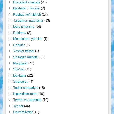
Prezident maktabi
(21)
Dasturlar / ilovalar
(7)
Kasbga yo'naltirish
(14)
Tarqatma materiallar
(13)
Dars ishlanma
(34)
Reklama
(2)
Masalalarni yechish
(1)
Ertaklar
(2)
Yoshlar ittifoqi
(1)
So‘ragan edingiz
(35)
Maqolalar
(43)
She’rlar
(13)
Davlatlar
(12)
Strategiya
(4)
Tadbir ssenariysi
(18)
Ingliz tilida matn
(10)
Termin va atamalar
(19)
Testlar
(44)
Universitetlar
(15)