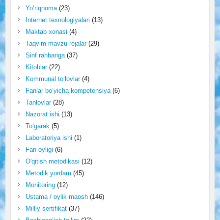
Yo‘riqnoma
(23)
Internet texnologiyalari
(13)
Maktab xonasi
(4)
Taqvim-mavzu rejalar
(29)
Sinf rahbariga
(37)
Kitoblar
(22)
Kommunal to‘lovlar
(4)
Fanlar bo‘yicha kompetensiya
(6)
Tanlovlar
(28)
Nazorat ishi
(13)
To‘garak
(5)
Laboratoriya ishi
(1)
Fan oyligi
(6)
O'qitish metodikasi
(12)
Metodik yordam
(45)
Monitoring
(12)
Ustama / oylik maosh
(146)
Milliy sertifikat
(37)