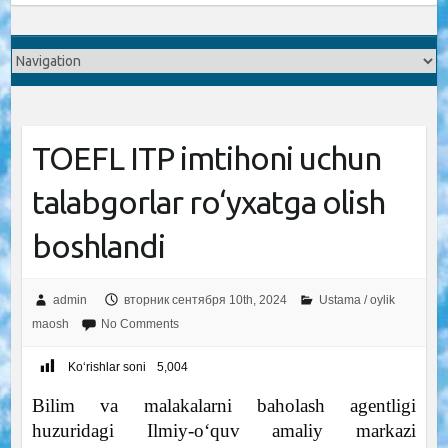
TOEFL ITP imtihoni uchun
talabgorlar ro‘yxatga olish
boshlandi
admin
вторник сентября 10th, 2024
Ustama / oylik
maosh
No Comments
Ko‘rishlar soni
5,004
Bilim va malakalarni baholash agentligi
huzuridagi Ilmiy-o‘quv amaliy markazi