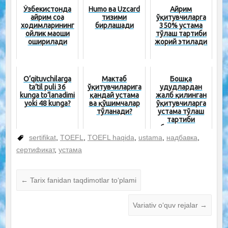
Ўзбекистонда
Humo ва Uzcard
Айрим
айрим соҳа
тизими
ўқитувчиларга
ходимларининг
бирлашади
350% устама
ойлик маоши
тўлаш тартиби
оширилади
жорий этилади
O‘qituvchilarga
Мактаб
Бошқа
ta’til puli 36
ўқитувчиларига
ҳудудлардан
kunga to‘lanadimi
қандай устама
жалб қилинган
yoki 48 kunga?
ва қўшимчалар
ўқитувчиларга
тўланади?
устама тўлаш
тартиби
белгиланди
sertifikat
,
TOEFL
,
TOEFL haqida
,
ustama
,
надбавка
,
сертификат
,
устама
←
Tarix fanidan taqdimotlar to‘plami
Variativ o‘quv rejalar
→