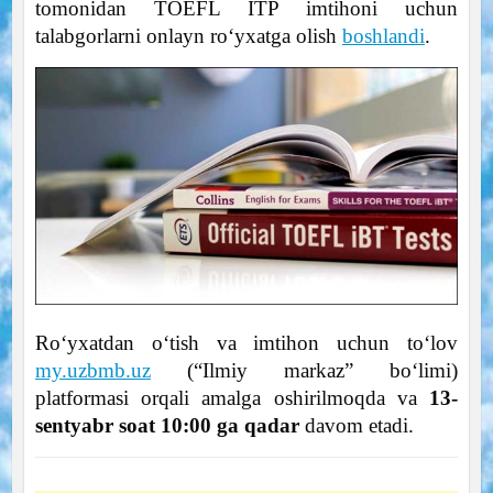
tomonidan TOEFL ITP imtihoni uchun
talabgorlarni onlayn ro‘yxatga olish
boshlandi
.
Ro‘yxatdan o‘tish va imtihon uchun to‘lov
my.uzbmb.uz
(“Ilmiy markaz” bo‘limi)
platformasi orqali amalga oshirilmoqda va
13-
sentyabr soat 10:00 ga qadar
davom etadi.