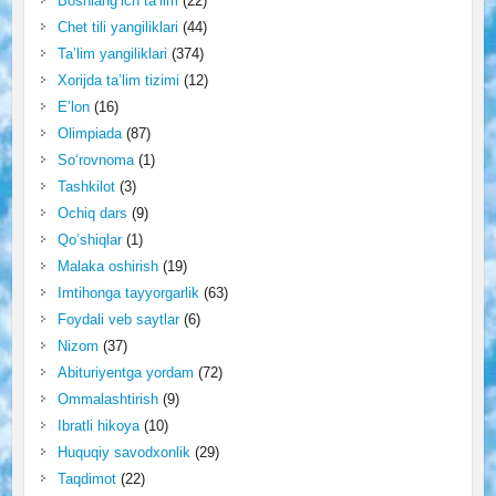
Boshlang‘ich ta’lim
(22)
Chet tili yangiliklari
(44)
Ta’lim yangiliklari
(374)
Xorijda ta’lim tizimi
(12)
E’lon
(16)
Olimpiada
(87)
So‘rovnoma
(1)
Tashkilot
(3)
Ochiq dars
(9)
Qo‘shiqlar
(1)
Malaka oshirish
(19)
Imtihonga tayyorgarlik
(63)
Foydali veb saytlar
(6)
Nizom
(37)
Abituriyentga yordam
(72)
Ommalashtirish
(9)
Ibratli hikoya
(10)
Huquqiy savodxonlik
(29)
Taqdimot
(22)