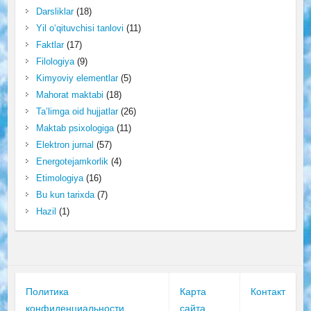
Darsliklar
(18)
Yil o‘qituvchisi tanlovi
(11)
Faktlar
(17)
Filologiya
(9)
Kimyoviy elementlar
(5)
Mahorat maktabi
(18)
Ta’limga oid hujjatlar
(26)
Maktab psixologiga
(11)
Elektron jurnal
(57)
Energotejamkorlik
(4)
Etimologiya
(16)
Bu kun tarixda
(7)
Hazil
(1)
Политика
Карта
Контакт
конфиденциальности
сайта