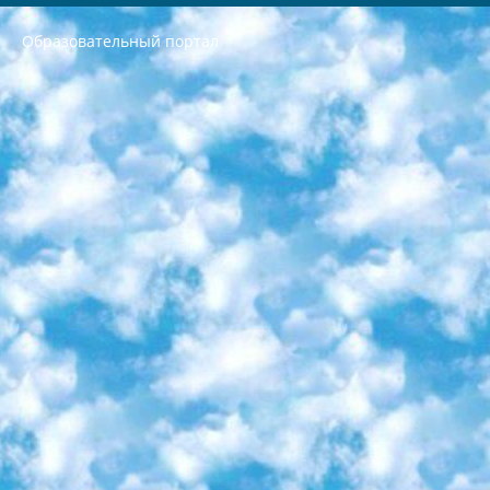
Образовательный портал
РЕСПУБЛИКА УЗБЕКИСТАН МИНИСТРЕРСТВО ДОШКОЛЬНОГО И ШКОЛЬНОГО ОБРАЗОВАНИЯ КОМАНДА в общеобразовательных учреждениях в 2023-2024 учебном году организация и проведение итоговой государственной аттестации обучающихся о Министра дошкольного и школьного образования Республики Узбекистан от 4 марта 2008 года (постановлением Минюста от 20 марта 2008 года № 1778 государственной регистрации) «Итоговое состояние учащихся общего среднего образования на основании положения об утверждении положения об аттестации общего среднего образования выпускной экзамен студентов в образовательных учреждениях в 2023-2024 учебном году В целях организации и прохождения аттестации приказываю: 1. Следующее: перечень предметов, по которым будет проводиться итоговая государственная аттестация и экзамен формы перевода согласно приложению 1; сертификаты международного образца, оценивающие уровень владения иностранными языками перечень согласно приложению 2; 2. Педагогический при специализированных образовательных учреждениях. научно-практический центр квалификации и международной оценки (Д.Давидова) 2024 г. До 25 марта: задания по предметам, по которым будет проводиться итоговая аттестация разработка и утверждение технических условий; итоговая аттестация на основании разработанного предметного задания разработка вопросов по предметам (устно и письменно), экзамен передача; общеобразовательные средние школы и специальные учебные заведения учащиеся выпускных классов школ и интернатов в агентской системе подготовка базы данных экзаменационных материалов и критериев оценки; перевод базы экзаменационных материалов на все языки обучения подать в Республиканский образовательный центр для изготовления; варианты экзаменов на основе разработанных контрольных материалов пусть будут поставлены задачи формирования. 3. Республиканский образовательный центр (Ш.Худайкулов) до 5 апреля 2024 года. до: база данных предоставленных экзаменационных материалов на все языки обучения перевод и экспертиза; для слепых, слабовидящих, глухих, слабослышащих и умственно отсталых детей учащиеся выпускных классов специализированных школ и школ-интернатов база данных экзаменационных материалов на всех преподаваемых языках подготовка критериев оценки; специализированные школы для умственно отсталых детей и технологии для учащихся выпускных классов школ-интернатов разработка соответствующих рекомендаций и критериев проведения ЕГЭ по естествознанию давать задания. 4. Педагогический при специализированных образовательных учреждениях. Научно-практический центр навыков и международной оценки (Д.Давидова), Республика образовательный центр (Худайкулов Ш.) итоговый государственный аттестационный экзамен ориентирован на творческое и логическое мышление при подготовке базы материалов учитывать введение заданий. 5. Следует отметить, что: сертификат государственного образца о знании общеобразовательного предмета и как минимум национальный уровень B1 по предметам на иностранных языках, указанным в Приложении 2. или международно признанный сертификат эквивалентного уровня студенты, изучающие определенный предмет, освобождаются от экзамена; по соответствующим предметам запланирована итоговая государственная аттестация за день до дня, путем жеребьевки Рабочей группой (в письменной форме по предметам, проводимым в форме) из числа сформированных вариантов выбрано 2 варианта; 2 выбранных варианта экзамена анонсированы на официальном сайте министерства и все выпускники по всей стране на основе этих вариантов проводит итоговую государственную аттестацию. 6. Государственное образование учащихся средних общеобразовательных учреждений. знания в соответствии с квалификационными требованиями, которые необходимо приобрести на основании стандартов итоговый (выпускной) контроль для 9 и 11 классов в целях тестирования Экзамены (далее – экзамены) состоят из предметов, перечисленных в приложении 1. будет сделано. 7. Экзамены пройдут с 26 мая по 15 июня 2024 г. (кроме науки физического воспитания). 8. Физическая для учащихся 9 классов общесредних образовательных учреждений. Экзамены по предмету «Образование, квалификация медицина» 1-6 мая 2024 года. сотрудники перевести под присмотр (с отклонениями в физическом или умственном развитии) специализированная школа для детей, школы-интернаты и со сколиозом школы-интернаты санаторного типа для больных детей исключены). 9. Он был слепым, слабовидящим и имел нарушения опорно-двигательного аппарата. экзамены в специализированных школах и интернатах для детей должны проводиться исходя из требований, предъявляемых к общеобразовательным учреждениям (физкультура кроме науки). 10. Специализированная школа для глухих и слабослышащих детей. и экзамены в интернатах и быть реализован в виде письменного теста по математике. 11. Специальность для умственно отсталых детей. Для 9 класса Родной язык и литературное письмо Государственный язык (язык обучения – узбекский). для неклассов) написано Математическое письмо Письменная/устная история Узбекистана Физическое воспитание практично Итоговый контроль Для 11 класса Написание родного языка и литературы (эссе) Математическое письмо Узбекский язык (обучение на узбекском языке) не посещающее общее среднее образование для учреждений)/Образовательное учреждение выбор письменный и устный Иностранный язык письменный/устный Письменная/устная история Узбекистана *По выбору студента:  Химия  Физика  Основы государственного права  География 10 бесплатных образовательных ресурсов - Мы составили подборку онлайн-проектов с интерактивными упражнениями, видеолекциями и статьями. Они помогут вам обрести новые и освежить старые знания бесплатно. 1. «ИНТУИТ» Старейшая образовательная площадка Рунета. Здесь вы найдёте сотни текстовых и видеокурсов на десятки различных тем — от программирования до психологии. Многие курсы подготовлены российскими университетами и крупными международными компаниями вроде Intel и Microsoft. Самостоятельное обучение бесплатное, но желающие могут оплатить услуги персональных наставников. 2. «Смартия» знакомит с актуальными профессиями и подсказывает, как им обучаться. Выбрав заинтересовавшую вас специальность — SMM-специалист, фотограф, веб-дизайнер или другую, — увидите список необходимых для неё умений. Чтобы вы могли освоить их самостоятельно, для каждого умения площадка отображает подборку ссылок на учебные материалы. Хотя «Смартия» ориентируется на русскоязычную аудиторию, часть контента всё же доступна только на английском. 3. «Лекторий Физтеха» Проект Московского физико-технического института (Физтеха). С его помощью вы можете смотреть онлайн серии лекций, записанные на видео в этом вузе. В числе доступных предметов — физика, биология, химия, информационные технологии и другие. К некоторым лекциям администрация ресурса прилагает готовые конспекты, которые можно скачивать в PDF-формате. 4. ITMOcourses Онлайн-площадка Санкт-Петербургского национального исследовательского университета информационных технологий, механики и оптики (ИТМО). Ресурс предоставляет свободный доступ к курсам, разработанным в этом вузе. Каталог материалов разбит на четыре категории: «Оптические системы и технологии», «Приборостроение и робототехника», «Информационные технологии» и «Биотехнологии». Курсы состоят из видеолекций, интерактивных демонстраций и заданий. 5. «КиберЛенинка» Электронная научная библиотека открытого доступа. Каталог площадки регулярно обрастает текстами статей из различных научных изданий. Сгруппированные по журналам и рубрикам публикации можно читать онлайн или скачивать целиком в PDF-формате. Проект нацелен на популяризацию науки за счёт открытого доступа к качественной информации. 6. «ПостНаука» На этом ресурсе публикуют подборки видеолекций, составленные экспертами из разных отраслей и объединённые общими темами. Среди них, к примеру, есть серии «Биоинформатика и геномика», «Культура средневековой Скандинавии» и Cinema Studies о теории кино. Каждая подборка лекций — логически связанная история, рассказанная экспертом от первого лица. Кроме того, на сайте появляются научно-образовательные статьи и тесты на разные темы. 7. «Newочём» Команда проекта «Newочём» отбирает самые интересные тексты из англоязычных СМИ и переводит те из них, за которые голосуют участники сообщества «ВКонтакте». По большей части это научно-популярные статьи. Редакторы придумывают лишь заголовки, в остальном содержание переводов соответствует оригиналам. Полные тексты можно читать прямо в социальной сети. 8. InternetUrok Онлайн-база материалов по основным дисциплинам школьной программы. Информация на сайте структурирована по классам, предметам и темам (урокам). Каждый урок состоит из видеолекций и конспектов. Есть также интерактивные тренажёры и тесты для закрепления пройденного материала. Даже если вы давно окончили школу, возможность повторить программу старших классов всегда может пригодиться. 9. Edutainme Ещё один ресурс об образовании. В отличие от Newtonew, как мне кажется, Edutainme больше ориентируется на представителей индустрии: педагогов, предпринимателей, разработчиков образовательных проектов. Но и любой, кто просто стремится к саморазвитию, найдёт на сайте много полезного и интересного для себя. Например, информацию о новых курсах и образовательных сервисах. 10. Newtonew Онлайн-медиа об образовании и обучении в широком смысле. Авторы Newtonew пишут об инструментах, заведениях, тактиках и стратегиях, которые помогают учить других и получать новые знания самостоятельно. На этой площадке вы найдёте новости, обзоры, аналитические мат