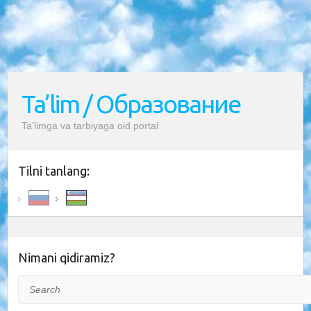
Ta’lim / Образование
Ta’limga va tarbiyaga oid portal
Tilni tanlang:
Nimani qidiramiz?
Search