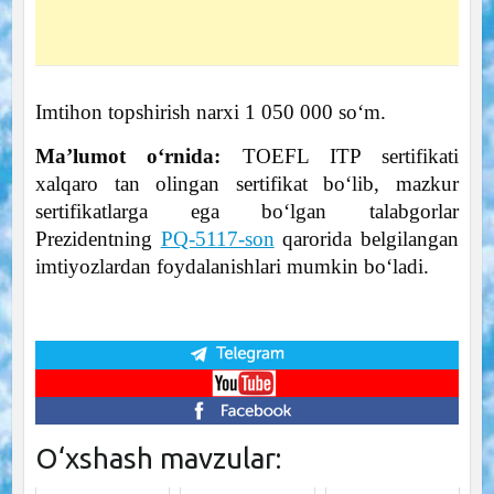
Imtihon topshirish narxi 1 050 000 so‘m.
Ma’lumot o‘rnida:
TOEFL ITP sertifikati
xalqaro tan olingan sertifikat bo‘lib, mazkur
sertifikatlarga ega bo‘lgan talabgorlar
Prezidentning
PQ-5117-son
qarorida belgilangan
imtiyozlardan foydalanishlari mumkin bo‘ladi.
O‘xshash mavzular: