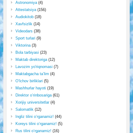
Astronomiya
(4)
Attestatsiya
(156)
Audiokitob
(18)
Xavfsizlik
(14)
Videodars
(38)
Sport turlari
(9)
Viktorina
(3)
Bola tarbiyasi
(23)
Maktab direktoriga
(12)
Lavozim yo'riqnomasi
(7)
Maktabgacha ta’lim
(4)
O‘lchov birliklari
(5)
Mashhurlar hayoti
(19)
Direktor o‘rinbosariga
(61)
Xorijiy universitetlar
(4)
Salomatlik
(12)
Ingliz tilini o‘rganamiz!
(44)
Koreys tilini o‘rganamiz!
(5)
Rus tilini o‘rganamiz!
(16)