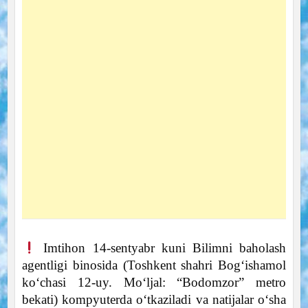
Imtihon 14-sentyabr kuni Bilimni baholash
agentligi binosida (Toshkent shahri Bog‘ishamol
ko‘chasi 12-uy. Mo‘ljal: “Bodomzor” metro
bekati) kompyuterda o‘tkaziladi va natijalar o‘sha