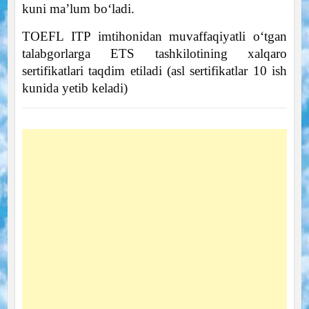
kuni ma’lum bo‘ladi.
TOEFL ITP imtihonidan muvaffaqiyatli o‘tgan
talabgorlarga ETS tashkilotining xalqaro
sertifikatlari taqdim etiladi (asl sertifikatlar 10 ish
kunida yetib keladi)