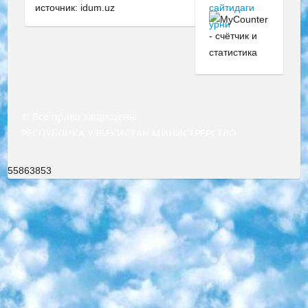
источник: idum.uz
© Все права защищены
РЕСПУБЛИКА УЗБЕКИСТАН МИНИСТРЕРСТВО ДОШКОЛЬНОГО И ШКОЛЬНОГО ОБРАЗОВАНИЯ КОМАНДА в общеобразовательных учреждениях в 2023-2024 учебном году организация и проведение итоговой государственной аттестации обучающихся о Министра дошкольного и школьного образования Республики Узбекистан от 4 марта 2008 года (постановлением Минюста от 20 марта 2008 года № 1778 государственной регистрации) «Итоговое состояние учащихся общего среднего образования на основании положения об утверждении положения об аттестации общего среднего образования выпускной экзамен студентов в образовательных учреждениях в 2023-2024 учебном году В целях организации и прохождения аттестации приказываю: 1. Следующее: перечень предметов, по которым будет проводиться итоговая государственная аттестация и экзамен формы перевода согласно приложению 1; сертификаты международного образца, оценивающие уровень владения иностранными языками перечень согласно приложению 2; 2. Педагогический при специализированных образовательных учреждениях. научно-практический центр квалификации и международной оценки (Д.Давидова) 2024 г. До 25 марта: задания по предметам, по которым будет проводиться итоговая аттестация разработка и утверждение технических условий; итоговая аттестация на основании разработанного предметного задания разработка вопросов по предметам (устно и письменно), экзамен передача; общеобразовательные средние школы и специальные учебные заведения учащиеся выпускных классов школ и интернатов в агентской системе подготовка базы данных экзаменационных материалов и критериев оценки; перевод базы экзаменационных материалов на все языки обучения подать в Республиканский образовательный центр для изготовления; варианты экзаменов на основе разработанных контрольных материалов пусть будут поставлены задачи формирования. 3. Республиканский образовательный центр (Ш.Худайкулов) до 5 апреля 2024 года. до: база данных предоставленных экзаменационных материалов на все языки обучения перевод и экспертиза; для слепых, слабовидящих, глухих, слабослышащих и умственно отсталых детей учащиеся выпускных классов специализированных школ и школ-интернатов база данных экзаменационных материалов на всех преподаваемых языках подготовка критериев оценки; специализированные школы для умственно отсталых детей и технологии для учащихся выпускных классов школ-интернатов разработка соответствующих рекомендаций и критериев проведения ЕГЭ по естествознанию давать задания. 4. Педагогический при специализированных образовательных учреждениях. Научно-практический центр навыков и международной оценки (Д.Давидова), Республика образовательный центр (Худайкулов Ш.) итоговый государственный аттестационный экзамен ориентирован на творческое и логическое мышление при подготовке базы материалов учитывать введение заданий. 5. Следует отметить, что: сертификат государственного образца о знании общеобразовательного предмета и как минимум национальный уровень B1 по предметам на иностранных языках, указанным в Приложении 2. или международно признанный сертификат эквивалентного уровня студенты, изучающие определенный предмет, освобождаются от экзамена; по соответствующим предметам запланирована итоговая государственная аттестация за день до дня, путем жеребьевки Рабочей группой (в письменной форме по предметам, проводимым в форме) из числа сформированных вариантов выбрано 2 варианта; 2 выбранных варианта экзамена анонсированы на официальном сайте министерства и все выпускники по всей стране на основе этих вариантов проводит итоговую государственную аттестацию. 6. Государственное образование учащихся средних общеобразовательных учреждений. знания в соответствии с квалификационными требованиями, которые необходимо приобрести на основании стандартов итоговый (выпускной) контроль для 9 и 11 классов в целях тестирования Экзамены (далее – экзамены) состоят из предметов, перечисленных в приложении 1. будет сделано. 7. Экзамены пройдут с 26 мая по 15 июня 2024 г. (кроме науки физического воспитания). 8. Физическая для учащихся 9 классов общесредних образовательных учреждений. Экзамены по предмету «Образование, квалификация медицина» 1-6 мая 2024 года. сотрудники перевести под присмотр (с отклонениями в физическом или умственном развитии) специализированная школа для детей, школы-интернаты и со сколиозом школы-интернаты санаторного типа для больных детей исключены). 9. Он был слепым, слабовидящим и имел нарушения опорно-двигательного аппарата. экзамены в специализированных школах и интернатах для детей должны проводиться исходя из требований, предъявляемых к общеобразовательным учреждениям (физкультура кроме науки). 10. Специализированная школа для глухих и слабослышащих детей. и экзамены в интернатах и быть реализован в виде письменного теста по математике. 11. Специальность для умственно отсталых детей. Для 9 класса Родной язык и литературное письмо Государственный язык (язык обучения – узбекский). для неклассов) написано Математическое письмо Письменная/устная история Узбекистана Физическое воспитание практично Итоговый контроль Для 11 класса Написание родного языка и литературы (эссе) Математическое письмо Узбекский язык (обучение на узбекском языке) не посещающее общее среднее образование для учреждений)/Образовательное учреждение выбор письменный и устный Иностранный язык письменный/устный Письменная/устная история Узбекистана *По выбору студента:  Химия  Физика  Основы государственного права  География 10 бесплатных образовательных ресурсов - Мы составили подборку онлайн-проектов с интерактивными упражнениями, видеолекциями и статьями. Они помогут вам обрести новые и освежить старые знания бесплатно. 1. «ИНТУИТ» Старейшая образовательная площадка Рунета. Здесь вы найдёте сотни текстовых и видеокурсов на десятки различных тем — от программирования до психологии. Многие курсы подготовлены российскими университетами и крупными международными компаниями вроде Intel и Microsoft. Самостоятельное обучение бесплатное, но желающие могут оплатить услуги персональных наставников. 2. «Смартия» знакомит с актуальными профессиями и подсказывает, как им обучаться. Выбрав заинтересовавшую вас специальность — SMM-специалист, фотограф, веб-дизайнер или другую, — увидите список необходимых для неё умений. Чтобы вы могли освоить их самостоятельно, для каждого умения площадка отображает подборку ссылок на учебные материалы. Хотя «Смартия» ориентируется на русскоязычную аудиторию, часть контента всё же доступна только на английском. 3. «Лекторий Физтеха» Проект Московского физико-технического института (Физтеха). С его помощью вы можете смотреть онлайн серии лекций, записанные на видео в этом вузе. В числе доступных предметов — физика, биология, химия, информационные технологии и другие. К некоторым лекциям администрация ресурса прилагает готовые конспекты, которые можно скачивать в PDF-формате. 4. ITMOcourses Онлайн-площадка Санкт-Петербургского национального исследовательского университета информационных технологий, механики и оптики (ИТМО). Ресурс предоставляет свободный доступ к курсам, разработанным в этом вузе. Каталог материалов разбит на четыре категории: «Оптические системы и технологии», «Приборостроение и робототехника», «Информационные технологии» и «Биотехнологии». Курсы состоят из видеолекций, интерактивных демонстраций и заданий. 5. «КиберЛенинка» Электронная научная библиотека открытого доступа. Каталог площадки регулярно обрастает текстами статей из различных научных изданий. Сгруппированные по журналам и рубрикам публикации можно читать онлайн или скачивать целиком в PDF-формате. Проект нацелен на популяризацию науки за счёт открытого доступа к качественной информации. 6. «ПостНаука» На этом ресурсе публикуют подборки видеолекций, составленные экспертами из разных отраслей и объединённые общими темами. Среди них, к примеру, есть серии «Биоинформатика и геномика», «Культура средневековой Скандинавии» и Cinema Studies о теории кино. Каждая подборка лекций — логически связанная история, рассказанная экспертом от первого лица. Кроме того, на сайте появляются научно-образовательные статьи и тесты на разные темы. 7. «Newочём» Команда проекта «Newочём» отбирает самые интересные тексты из англоязычных СМИ и переводит те из них, за которые голосуют участники сообщества «ВКонтакте». По большей части это научно-популярные статьи. Редакторы придумывают лишь заголовки, в остальном содержание переводов соответствует оригиналам. Полные тексты можно читать прямо в социальной сети. 8. InternetUrok Онлайн-база материалов по основным дисциплинам школьной программы. Информация на сайте структурирована по классам, предметам и темам (урокам). Каждый урок состоит из видеолекций и конспектов. Есть также интерактивные тренажёры и тесты для закрепления пройденного материала. Даже если вы давно окончили школу, возможность повторить программу старших классов всегда может пригодиться. 9. Edutainme Ещё один ресурс об образовании. В отличие от Newtonew, как мне кажется, Edutainme больше ориентируется на представителей индустрии: педагогов, предпринимателей, разработчиков образовательных проектов. Но и любой, кто просто стремится к саморазвитию, найдёт на сайте много полезного и интересного для себя. Например, информацию о новых курсах и образовательных сервисах. 10. Newtonew Онлайн-медиа об образовании и обучении в широком смысле. Авторы Newtonew пишут об инструментах, заведениях, тактиках и стратегиях, которые помогают учить других и получать новые знания самостоятельно. На этой площадке вы найдёте новости, обзоры, аналитические мате
55863853