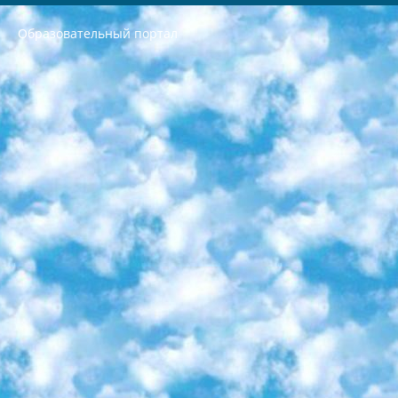
Образовательный портал
РЕСПУБЛИКА УЗБЕКИСТАН МИНИСТРЕРСТВО ДОШКОЛЬНОГО И ШКОЛЬНОГО ОБРАЗОВАНИЯ КОМАНДА в общеобразовательных учреждениях в 2023-2024 учебном году организация и проведение итоговой государственной аттестации обучающихся о Министра дошкольного и школьного образования Республики Узбекистан от 4 марта 2008 года (постановлением Минюста от 20 марта 2008 года № 1778 государственной регистрации) «Итоговое состояние учащихся общего среднего образования на основании положения об утверждении положения об аттестации общего среднего образования выпускной экзамен студентов в образовательных учреждениях в 2023-2024 учебном году В целях организации и прохождения аттестации приказываю: 1. Следующее: перечень предметов, по которым будет проводиться итоговая государственная аттестация и экзамен формы перевода согласно приложению 1; сертификаты международного образца, оценивающие уровень владения иностранными языками перечень согласно приложению 2; 2. Педагогический при специализированных образовательных учреждениях. научно-практический центр квалификации и международной оценки (Д.Давидова) 2024 г. До 25 марта: задания по предметам, по которым будет проводиться итоговая аттестация разработка и утверждение технических условий; итоговая аттестация на основании разработанного предметного задания разработка вопросов по предметам (устно и письменно), экзамен передача; общеобразовательные средние школы и специальные учебные заведения учащиеся выпускных классов школ и интернатов в агентской системе подготовка базы данных экзаменационных материалов и критериев оценки; перевод базы экзаменационных материалов на все языки обучения подать в Республиканский образовательный центр для изготовления; варианты экзаменов на основе разработанных контрольных материалов пусть будут поставлены задачи формирования. 3. Республиканский образовательный центр (Ш.Худайкулов) до 5 апреля 2024 года. до: база данных предоставленных экзаменационных материалов на все языки обучения перевод и экспертиза; для слепых, слабовидящих, глухих, слабослышащих и умственно отсталых детей учащиеся выпускных классов специализированных школ и школ-интернатов база данных экзаменационных материалов на всех преподаваемых языках подготовка критериев оценки; специализированные школы для умственно отсталых детей и технологии для учащихся выпускных классов школ-интернатов разработка соответствующих рекомендаций и критериев проведения ЕГЭ по естествознанию давать задания. 4. Педагогический при специализированных образовательных учреждениях. Научно-практический центр навыков и международной оценки (Д.Давидова), Республика образовательный центр (Худайкулов Ш.) итоговый государственный аттестационный экзамен ориентирован на творческое и логическое мышление при подготовке базы материалов учитывать введение заданий. 5. Следует отметить, что: сертификат государственного образца о знании общеобразовательного предмета и как минимум национальный уровень B1 по предметам на иностранных языках, указанным в Приложении 2. или международно признанный сертификат эквивалентного уровня студенты, изучающие определенный предмет, освобождаются от экзамена; по соответствующим предметам запланирована итоговая государственная аттестация за день до дня, путем жеребьевки Рабочей группой (в письменной форме по предметам, проводимым в форме) из числа сформированных вариантов выбрано 2 варианта; 2 выбранных варианта экзамена анонсированы на официальном сайте министерства и все выпускники по всей стране на основе этих вариантов проводит итоговую государственную аттестацию. 6. Государственное образование учащихся средних общеобразовательных учреждений. знания в соответствии с квалификационными требованиями, которые необходимо приобрести на основании стандартов итоговый (выпускной) контроль для 9 и 11 классов в целях тестирования Экзамены (далее – экзамены) состоят из предметов, перечисленных в приложении 1. будет сделано. 7. Экзамены пройдут с 26 мая по 15 июня 2024 г. (кроме науки физического воспитания). 8. Физическая для учащихся 9 классов общесредних образовательных учреждений. Экзамены по предмету «Образование, квалификация медицина» 1-6 мая 2024 года. сотрудники перевести под присмотр (с отклонениями в физическом или умственном развитии) специализированная школа для детей, школы-интернаты и со сколиозом школы-интернаты санаторного типа для больных детей исключены). 9. Он был слепым, слабовидящим и имел нарушения опорно-двигательного аппарата. экзамены в специализированных школах и интернатах для детей должны проводиться исходя из требований, предъявляемых к общеобразовательным учреждениям (физкультура кроме науки). 10. Специализированная школа для глухих и слабослышащих детей. и экзамены в интернатах и быть реализован в виде письменного теста по математике. 11. Специальность для умственно отсталых детей. Для 9 класса Родной язык и литературное письмо Государственный язык (язык обучения – узбекский). для неклассов) написано Математическое письмо Письменная/устная история Узбекистана Физическое воспитание практично Итоговый контроль Для 11 класса Написание родного языка и литературы (эссе) Математическое письмо Узбекский язык (обучение на узбекском языке) не посещающее общее среднее образование для учреждений)/Образовательное учреждение выбор письменный и устный Иностранный язык письменный/устный Письменная/устная история Узбекистана *По выбору студента:  Химия  Физика  Основы государственного права  География 10 бесплатных образовательных ресурсов - Мы составили подборку онлайн-проектов с интерактивными упражнениями, видеолекциями и статьями. Они помогут вам обрести новые и освежить старые знания бесплатно. 1. «ИНТУИТ» Старейшая образовательная площадка Рунета. Здесь вы найдёте сотни текстовых и видеокурсов на десятки различных тем — от программирования до психологии. Многие курсы подготовлены российскими университетами и крупными международными компаниями вроде Intel и Microsoft. Самостоятельное обучение бесплатное, но желающие могут оплатить услуги персональных наставников. 2. «Смартия» знакомит с актуальными профессиями и подсказывает, как им обучаться. Выбрав заинтересовавшую вас специальность — SMM-специалист, фотограф, веб-дизайнер или другую, — увидите список необходимых для неё умений. Чтобы вы могли освоить их самостоятельно, для каждого умения площадка отображает подборку ссылок на учебные материалы. Хотя «Смартия» ориентируется на русскоязычную аудиторию, часть контента всё же доступна только на английском. 3. «Лекторий Физтеха» Проект Московского физико-технического института (Физтеха). С его помощью вы можете смотреть онлайн серии лекций, записанные на видео в этом вузе. В числе доступных предметов — физика, биология, химия, информационные технологии и другие. К некоторым лекциям администрация ресурса прилагает готовые конспекты, которые можно скачивать в PDF-формате. 4. ITMOcourses Онлайн-площадка Санкт-Петербургского национального исследовательского университета информационных технологий, механики и оптики (ИТМО). Ресурс предоставляет свободный доступ к курсам, разработанным в этом вузе. Каталог материалов разбит на четыре категории: «Оптические системы и технологии», «Приборостроение и робототехника», «Информационные технологии» и «Биотехнологии». Курсы состоят из видеолекций, интерактивных демонстраций и заданий. 5. «КиберЛенинка» Электронная научная библиотека открытого доступа. Каталог площадки регулярно обрастает текстами статей из различных научных изданий. Сгруппированные по журналам и рубрикам публикации можно читать онлайн или скачивать целиком в PDF-формате. Проект нацелен на популяризацию науки за счёт открытого доступа к качественной информации. 6. «ПостНаука» На этом ресурсе публикуют подборки видеолекций, составленные экспертами из разных отраслей и объединённые общими темами. Среди них, к примеру, есть серии «Биоинформатика и геномика», «Культура средневековой Скандинавии» и Cinema Studies о теории кино. Каждая подборка лекций — логически связанная история, рассказанная экспертом от первого лица. Кроме того, на сайте появляются научно-образовательные статьи и тесты на разные темы. 7. «Newочём» Команда проекта «Newочём» отбирает самые интересные тексты из англоязычных СМИ и переводит те из них, за которые голосуют участники сообщества «ВКонтакте». По большей части это научно-популярные статьи. Редакторы придумывают лишь заголовки, в остальном содержание переводов соответствует оригиналам. Полные тексты можно читать прямо в социальной сети. 8. InternetUrok Онлайн-база материалов по основным дисциплинам школьной программы. Информация на сайте структурирована по классам, предметам и темам (урокам). Каждый урок состоит из видеолекций и конспектов. Есть также интерактивные тренажёры и тесты для закрепления пройденного материала. Даже если вы давно окончили школу, возможность повторить программу старших классов всегда может пригодиться. 9. Edutainme Ещё один ресурс об образовании. В отличие от Newtonew, как мне кажется, Edutainme больше ориентируется на представителей индустрии: педагогов, предпринимателей, разработчиков образовательных проектов. Но и любой, кто просто стремится к саморазвитию, найдёт на сайте много полезного и интересного для себя. Например, информацию о новых курсах и образовательных сервисах. 10. Newtonew Онлайн-медиа об образовании и обучении в широком смысле. Авторы Newtonew пишут об инструментах, заведениях, тактиках и стратегиях, которые помогают учить других и получать новые знания самостоятельно. На этой площадке вы найдёте новости, обзоры, аналитические мат