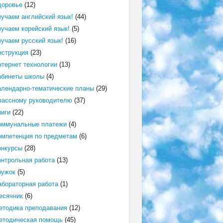
доровье
(12)
зучаем английский язык!
(44)
зучаем корейский язык!
(5)
зучаем русский язык!
(16)
нструкция
(23)
нтернет технологии
(13)
абинеты школы
(4)
алендарно-тематические планы
(29)
лассному руководителю
(37)
ниги
(22)
оммунальные платежи
(4)
омпетенция по предметам
(6)
онкурсы
(28)
онтрольная работа
(13)
ружок
(5)
абораторная работа
(1)
есячник
(6)
етодика преподавания
(12)
етодическая помощь
(45)