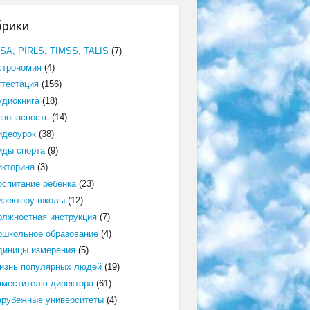
брики
ISA, PIRLS, TIMSS, TALIS
(7)
строномия
(4)
ттестация
(156)
удиокнига
(18)
езопасность
(14)
идеоурок
(38)
иды спорта
(9)
икторина
(3)
оспитание ребёнка
(23)
иректору школы
(12)
олжностная инструкция
(7)
ошкольное образование
(4)
диницы измерения
(5)
изнь популярных людей
(19)
аместителю директора
(61)
арубежные университеты
(4)