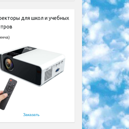
оекторы для школ и учебных
нтров
екча)
Заказать