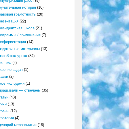
опуляризация работ
(9)
оучительная история
(10)
равовая грамотность
(28)
резентация
(22)
резидентская школа
(21)
рограммы / приложения
(7)
рофориентация
(14)
аздаточные материалы
(13)
азработка урока
(34)
еклама
(2)
ешение задач
(1)
казки
(2)
оюз молодёжи
(1)
прашивали — отвечаем
(35)
татьи
(43)
тихи
(13)
траны
(12)
тратегия
(4)
ценарий мероприятия
(18)