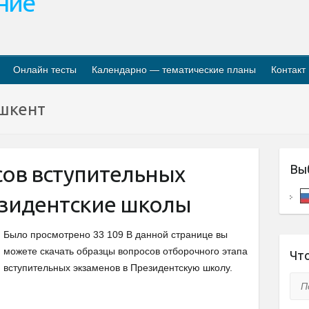
ание
Онлайн тесты
Календарно — тематические планы
Контакт
шкент
ов вступительных
Вы
езидентские школы
Было просмотрено 33 109 В данной странице вы
можете скачать образцы вопросов отборочного этапа
Что
вступительных экзаменов в Президентскую школу.
Пои