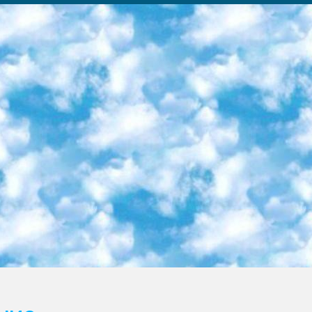
ка образовательный центр (Худайкулов Ш.) итоговый государственный аттестационный экзамен ориентирован на творческое и логическое мышление при подготовке базы материалов учитывать введение заданий. 5. Следует отметить, что: сертификат государственного образца о знании общеобразовательного предмета и как минимум национальный уровень B1 по предметам на иностранных языках, указанным в Приложении 2. или международно признанный сертификат эквивалентного уровня студенты, изучающие определенный предмет, освобождаются от экзамена; по соответствующим предметам запланирована итоговая государственная аттестация за день до дня, путем жеребьевки Рабочей группой (в письменной форме по предметам, проводимым в форме) из числа сформированных вариантов выбрано 2 варианта; 2 выбранных варианта экзамена анонсированы на официальном сайте министерства и все выпускники по всей стране на основе этих вариантов проводит итоговую государственную аттестацию. 6. Государственное образование учащихся средних общеобразовательных учреждений. знания в соответствии с квалификационными требованиями, которые необходимо приобрести на основании стандартов итоговый (выпускной) контроль для 9 и 11 классов в целях тестирования Экзамены (далее – экзамены) состоят из предметов, перечисленных в приложении 1. будет сделано. 7. Экзамены пройдут с 26 мая по 15 июня 2024 г. (кроме науки физического воспитания). 8. Физическая для учащихся 9 классов общесредних образовательных учреждений. Экзамены по предмету «Образование, квалификация медицина» 1-6 мая 2024 года. сотрудники перевести под присмотр (с отклонениями в физическом или умственном развитии) специализированная школа для детей, школы-интернаты и со сколиозом школы-интернаты санаторного типа для больных детей исключены). 9. Он был слепым, слабовидящим и имел нарушения опорно-двигательного аппарата. экзамены в специализированных школах и интернатах для детей должны проводиться исходя из требований, предъявляемых к общеобразовательным учреждениям (физкультура кроме науки). 10. Специализированная школа для глухих и слабослышащих детей. и экзамены в интернатах и быть реализован в виде письменного теста по математике. 11. Специальность для умственно отсталых детей. Для 9 класса Родной язык и литературное письмо Государственный язык (язык обучения – узбекский). для неклассов) написано Математическое письмо Письменная/устная история Узбекистана Физическое воспитание практично Итоговый контроль Для 11 класса Написание родного языка и литературы (эссе) Математическое письмо Узбекский язык (обучение на узбекском языке) не посещающее общее среднее образование для учреждений)/Образовательное учреждение выбор письменный и устный Иностранный язык письменный/устный Письменная/устная история Узбекистана *По выбору студента:  Химия  Физика  Основы государственного права  География 10 бесплатных образовательных ресурсов - Мы составили подборку онлайн-проектов с интерактивными упражнениями, видеолекциями и статьями. Они помогут вам обрести новые и освежить старые знания бесплатно. 1. «ИНТУИТ» Старейшая образовательная площадка Рунета. Здесь вы найдёте сотни текстовых и видеокурсов на десятки различных тем — от программирования до психологии. Многие курсы подготовлены российскими университетами и крупными международными компаниями вроде Intel и Microsoft. Самостоятельное обучение бесплатное, но желающие могут оплатить услуги персональных наставников. 2. «Смартия» знакомит с актуальными профессиями и подсказывает, как им обучаться. Выбрав заинтересовавшую вас специальность — SMM-специалист, фотограф, веб-дизайнер или другую, — увидите список необходимых для неё умений. Чтобы вы могли освоить их самостоятельно, для каждого умения площадка отображает подборку ссылок на учебные материалы. Хотя «Смартия» ориентируется на русскоязычную аудиторию, часть контента всё же доступна только на английском. 3. «Лекторий Физтеха» Проект Московского физико-технического института (Физтеха). С его помощью вы можете смотреть онлайн серии лекций, записанные на видео в этом вузе. В числе доступных предметов — физика, биология, химия, информационные технологии и другие. К некоторым лекциям администрация ресурса прилагает готовые конспекты, которые можно скачивать в PDF-формате. 4. ITMOcourses Онлайн-площадка Санкт-Петербургского национального исследовательского университета информационных технологий, механики и оптики (ИТМО). Ресурс предоставляет свободный доступ к курсам, разработанным в этом вузе. Каталог материалов разбит на четыре категории: «Оптические системы и технологии», «Приборостроение и робототехника», «Информационные технологии» и «Биотехнологии». Курсы состоят из видеолекций, интерактивных демонстраций и заданий. 5. «КиберЛенинка» Электронная научная библиот