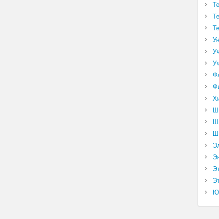
Т
Т
Т
У
У
У
Ф
Ф
Х
Ш
Ш
Ш
Э
Э
Э
Эт
Ю