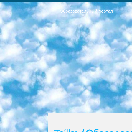
Образовательный портал
РЕСПУБЛИКА УЗБЕКИСТАН МИНИСТРЕРСТВО ДОШКОЛЬНОГО И ШКОЛЬНОГО ОБРАЗОВАНИЯ КОМАНДА в общеобразовательных учреждениях в 2023-2024 учебном году организация и проведение итоговой государственной аттестации обучающихся о Министра дошкольного и школьного образования Республики Узбекистан от 4 марта 2008 года (постановлением Минюста от 20 марта 2008 года № 1778 государственной регистрации) «Итоговое состояние учащихся общего среднего образования на основании положения об утверждении положения об аттестации общего среднего образования выпускной экзамен студентов в образовательных учреждениях в 2023-2024 учебном году В целях организации и прохождения аттестации приказываю: 1. Следующее: перечень предметов, по которым будет проводиться итоговая государственная аттестация и экзамен формы перевода согласно приложению 1; сертификаты международного образца, оценивающие уровень владения иностранными языками перечень согласно приложению 2; 2. Педагогический при специализированных образовательных учреждениях. научно-практический центр квалификации и международной оценки (Д.Давидова) 2024 г. До 25 марта: задания по предметам, по которым будет проводиться итоговая аттестация разработка и утверждение технических условий; итоговая аттестация на основании разработанного предметного задания разработка вопросов по предметам (устно и письменно), экзамен передача; общеобразовательные средние школы и специальные учебные заведения учащиеся выпускных классов школ и интернатов в агентской системе подготовка базы данных экзаменационных материалов и критериев оценки; перевод базы экзаменационных материалов на все языки обучения подать в Республиканский образовательный центр для изготовления; варианты экзаменов на основе разработанных контрольных материалов пусть будут поставлены задачи формирования. 3. Республиканский образовательный центр (Ш.Худайкулов) до 5 апреля 2024 года. до: база данных предоставленных экзаменационных материалов на все языки обучения перевод и экспертиза; для слепых, слабовидящих, глухих, слабослышащих и умственно отсталых детей учащиеся выпускных классов специализированных школ и школ-интернатов база данных экзаменационных материалов на всех преподаваемых языках подготовка критериев оценки; специализированные школы для умственно отсталых детей и технологии для учащихся выпускных классов школ-интернатов разработка соответствующих рекомендаций и критериев проведения ЕГЭ по естествознанию давать задания. 4. Педагогический при специализированных образовательных учреждениях. Научно-практический центр навыков и международной оценки (Д.Давидова), Республи