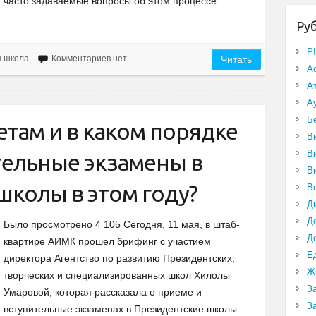
часто задаваемые вопросы об этом процессе.
Ру
P
я школа
Комментариев нет
Читать
А
А
А
Б
там и в каком порядке
В
В
тельные экзамены в
В
школы в этом году?
В
Д
Д
Было просмотрено 4 105 Сегодня, 11 мая, в штаб-
Д
квартире АИМК прошел брифинг с участием
Е
директора Агентство по развитию Президентских,
Ж
творческих и специализированных школ Хилолы
З
Умаровой, которая рассказала о приеме и
З
вступительные экзаменах в Президентские школы.