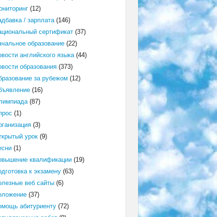
ониторинг
(12)
адбавка / зарплата
(146)
ациональный сертификат
(37)
ачальное образование
(22)
овости английского языка
(44)
овости образования
(373)
бразование за рубежом
(12)
бъявление
(16)
лимпиада
(87)
прос
(1)
рганизация
(3)
ткрытый урок
(9)
есни
(1)
овышение квалификации
(19)
одготовка к экзамену
(63)
олезные веб сайты
(6)
оложение
(37)
омощь абитуриенту
(72)