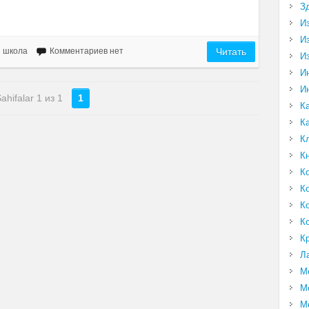
З
И
И
 школа
Комментариев нет
Читать
И
И
И
ahifalar 1 из 1
1
К
К
К
К
К
К
К
К
К
Л
М
М
М