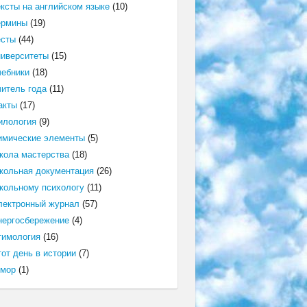
ексты на английском языке
(10)
ермины
(19)
есты
(44)
ниверситеты
(15)
чебники
(18)
читель года
(11)
акты
(17)
илология
(9)
имические элементы
(5)
кола мастерства
(18)
кольная документация
(26)
кольному психологу
(11)
лектронный журнал
(57)
нергосбережение
(4)
тимология
(16)
от день в истории
(7)
мор
(1)