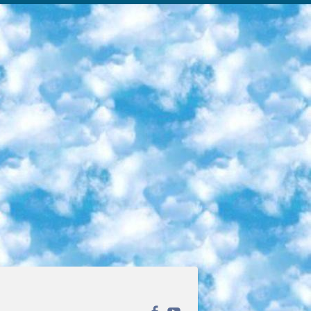
ека открытого доступа. Каталог площадки регулярно обрастает текстами статей из различных научных изданий. Сгруппированные по журналам и рубрикам публикации можно читать онлайн или скачивать целиком в PDF-формате. Проект нацелен на популяризацию науки за счёт открытого доступа к качественной информации. 6. «ПостНаука» На этом ресурсе публикуют подборки видеолекций, составленные экспертами из разных отраслей и объединённые общими темами. Среди них, к примеру, есть серии «Биоинформатика и геномика», «Культура средневековой Скандинавии» и Cinema Studies о теории кино. Каждая подборка лекций — логически связанная история, рассказанная экспертом от первого лица. Кроме того, на сайте появляются научно-образовательные статьи и тесты на разные темы. 7. «Newочём» Команда проекта «Newочём» отбирает самые интересные тексты из англоязычных СМИ и переводит те из них, за которые голосуют участники сообщества «ВКонтакте». По большей части это научно-популярные статьи. Редакторы придумывают лишь заголовки, в остальном содержание переводов соответствует оригиналам. Полные тексты можно читать прямо в социальной сети. 8. InternetUrok Онлайн-база материалов по основным дисциплинам школьной программы. Информация на сайте структурирована по классам, предметам и темам (урокам). Каждый урок состоит из видеолекций и конспектов. Есть также интерактивные тренажёры и тесты для закрепления пройденного материала. Даже если вы давно окончили школу, возможность повторить программу старших классов всегда может пригодиться. 9. Edutainme Ещё один ресурс об образовании. В отличие от Newtonew, как мне кажется, Edutainme больше ориентируется на представителей индустрии: педагогов, предпринимателей, разработчиков образовательных проектов. Но и любой, кто просто стремится к саморазвитию, найдёт на сайте много полезного и интересного для себя. Например, информацию о новых курсах и образовательных сервисах. 10. Newtonew Онлайн-медиа об образовании и обучении в широком смысле. Авторы Newtonew пишут об инструментах, заведениях, тактиках и стратегиях, которые помогают учить других и получать новые знания самостоятельно. На этой площадке вы найдёте новости, обзоры, аналитические мат