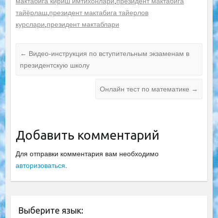
мактабига кириш имтихонлари
,
президент мактабига
тайёрлаш
,
президент мактабига тайерлов
курслари
,
президент мактаблари
←
Видео-инструкция по вступительным экзаменам в
президентскую школу
Онлайн тест по математике
→
Добавить комментарий
Для отправки комментария вам необходимо
авторизоваться
.
Выберите язык: