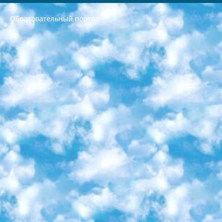
Образовательный портал
РЕСПУБЛИКА УЗБЕКИСТАН МИНИСТРЕРСТВО ДОШКОЛЬНОГО И ШКОЛЬНОГО ОБРАЗОВАНИЯ КОМАНДА в общеобразовательных учреждениях в 2023-2024 учебном году организация и проведение итоговой государственной аттестации обучающихся о Министра дошкольного и школьного образования Республики Узбекистан от 4 марта 2008 года (постановлением Минюста от 20 марта 2008 года № 1778 государственной регистрации) «Итоговое состояние учащихся общего среднего образования на основании положения об утверждении положения об аттестации общего среднего образования выпускной экзамен студентов в образовательных учреждениях в 2023-2024 учебном году В целях организации и прохождения аттестации приказываю: 1. Следующее: перечень предметов, по которым будет проводиться итоговая государственная аттестация и экзамен формы перевода согласно приложению 1; сертификаты международного образца, оценивающие уровень владения иностранными языками перечень согласно приложению 2; 2. Педагогический при специализированных образовательных учреждениях. научно-практический центр квалификации и международной оценки (Д.Давидова) 2024 г. До 25 марта: задания по предметам, по которым будет проводиться итоговая аттестация разработка и утверждение технических условий; итоговая аттестация на основании разработанного предметного задания разработка вопросов по предметам (устно и письменно), экзамен передача; общеобразовательные средние школы и специальные учебные заведения учащиеся выпускных классов школ и интернатов в агентской системе подготовка базы данных экзаменационных материалов и критериев оценки; перевод базы экзаменационных материалов на все языки обучения подать в Республиканский образовательный центр для изготовления; варианты экзаменов на основе разработанных контрольных материалов пусть будут поставлены задачи формирования. 3. Республиканский образовательный центр (Ш.Худайкулов) до 5 апреля 2024 года. до: база данных предоставленных экзаменационных материалов на все языки обучения перевод и экспертиза; для слепых, слабовидящих, глухих, слабослышащих и умственно отсталых детей учащиеся выпускных классов специализированных школ и школ-интернатов база данных экзаменационных материалов на всех преподаваемых языках подготовка критериев оценки; специализированные школы для умственно отсталых детей и технологии для учащихся выпускных классов школ-интернатов разработка соответствующих рекомендаций и критериев проведения ЕГЭ по естествознанию давать задания. 4. Педагогический при специализированных образовательных учреждениях. Научно-практический центр навыков и международной оценки (Д.Давидова), Республика образовательный центр (Худайкулов Ш.) итоговый государственный аттестационный экзамен ориентирован на творческое и логическое мышление при подготовке базы материалов учитывать введение заданий. 5. Следует отметить, что: сертификат государственного образца о знании общеобразовательного предмета и как минимум национальный уровень B1 по предметам на иностранных языках, указанным в Приложении 2. или международно признанный сертификат эквивалентного уровня студенты, изучающие определенный предмет, освобождаются от экзамена; по соответствующим предметам запланирована итоговая государственная аттестация за день до дня, путем жеребьевки Рабочей группой (в письменной форме по предметам, проводимым в форме) из числа сформированных вариантов выбрано 2 варианта; 2 выбранных варианта экзамена анонсированы на официальном сайте министерства и все выпускники по всей стране на основе этих вариантов проводит итоговую государственную аттестацию. 6. Государственное образование учащихся средних общеобразовательных учреждений. знания в соответствии с квалификационными требованиями, которые необходимо приобрести на основании стандартов итоговый (выпускной) контроль для 9 и 11 классов в целях тестирования Экзамены (далее – экзамены) состоят из предметов, перечисленных в приложении 1. будет сделано. 7. Экзамены пройдут с 26 мая по 15 июня 2024 г. (кроме науки физического воспитания). 8. Физическая для учащихся 9 классов общесредних образовательных учреждений. Экзамены по предмету «Образование, квалификация медицина» 1-6 мая 2024 года. сотрудники перевести под присмотр (с отклонениями в физическом или умственном развитии) специализированная школа для детей, школы-интернаты и со сколиозом школы-интернаты санаторного типа для больных детей исключены). 9. Он был слепым, слабовидящим и имел нарушения опорно-двигательного аппарата. экзамены в специализированных школах и интернатах для детей должны проводиться исходя из требований, предъявляемых к общеобразовательным учреждениям (физкультура кроме науки). 10. Специализированная школа для глухих и слабослышащих детей. и экзамены в интернатах и быть реализован в виде письменного теста по математике. 11. Специальность для умственно отсталых детей. Для 9 класса Родной язык и литературное письмо Государственный язык (язык обучения – узбекский). для неклассов) написано Математическое письмо Письменная/устная история Узбекистана Физическое воспитание практично Итоговый контроль Для 11 класса Написание родного языка и литературы (эссе) Математическое письмо Узбекский язык (обучение на узбекском языке) не посещающее общее среднее образование для учреждений)/Образовательное учреждение выбор письменный и устный Иностранный язык письменный/устный Письменная/устная история Узбекистана *По выбору студента:  Химия  Физика  Основы государственного права  География 10 бесплатных образовательных ресурсов - Мы составили подборку онлайн-проектов с интерактивными упражнениями, видеолекциями и статьями. Они помогут вам обрести новые и освежить старые знания бесплатно. 1. «ИНТУИТ» Старейшая образовательная площадка Рунета. Здесь вы найдёте сотни текстовых и видеокурсов на десятки различных тем — от программирования до психологии. Многие курсы подготовлены российскими университетами и крупными международными компаниями вроде Intel и Microsoft. Самостоятельное обучение бесплатное, но желающие могут оплатить услуги персональных наставников. 2. «Смартия» знакомит с актуальными профессиями и подсказывает, как им обучаться. Выбрав заинтересовавшую вас специальность — SMM-специалист, фотограф, веб-дизайнер или другую, — увидите список необходимых для неё умений. Чтобы вы могли освоить их самостоятельно, для каждого умения площадка отображает подборку ссылок на учебные материалы. Хотя «Смартия» ориентируется на русскоязычную аудиторию, часть контента всё же доступна только на английском. 3. «Лекторий Физтеха» Проект Московского физико-технического института (Физтеха). С его помощью вы можете смотреть онлайн серии лекций, записанные на видео в этом вузе. В числе доступных предметов — физика, биология, химия, информационные технологии и другие. К некоторым лекциям администрация ресурса прилагает готовые конспекты, которые можно скачивать в PDF-формате. 4. ITMOcourses Онлайн-площадка Санкт-Петербургского национального исследовательского университета информационных технологий, механики и оптики (ИТМО). Ресурс предоставляет свободный доступ к курсам, разработанным в этом вузе. Каталог материалов разбит на четыре категории: «Оптические системы и технологии», «Приборостроение и робототехника», «Информационные технологии» и «Биотехнологии». Курсы состоят из видеолекций, интерактивных демонстраций и заданий. 5. «КиберЛенинка» Электронная научная библиотека открытого доступа. Каталог площадки регулярно обрастает текстами статей из различных научных изданий. Сгруппированные по журналам и рубрикам публикации можно читать онлайн или скачивать целиком в PDF-формате. Проект нацелен на популяризацию науки за счёт открытого доступа к качественной информации. 6. «ПостНаука» На этом ресурсе публикуют подборки видеолекций, составленные экспертами из разных отраслей и объединённые общими темами. Среди них, к примеру, есть серии «Биоинформатика и геномика», «Культура средневековой Скандинавии» и Cinema Studies о теории кино. Каждая подборка лекций — логически связанная история, рассказанная экспертом от первого лица. Кроме того, на сайте появляются научно-образовательные статьи и тесты на разные темы. 7. «Newочём» Команда проекта «Newочём» отбирает самые интересные тексты из англоязычных СМИ и переводит те из них, за которые голосуют участники сообщества «ВКонтакте». По большей части это научно-популярные статьи. Редакторы придумывают лишь заголовки, в остальном содержание переводов соответствует оригиналам. Полные тексты можно читать прямо в социальной сети. 8. InternetUrok Онлайн-база материалов по основным дисциплинам школьной программы. Информация на сайте структурирована по классам, предметам и темам (урокам). Каждый урок состоит из видеолекций и конспектов. Есть также интерактивные тренажёры и тесты для закрепления пройденного материала. Даже если вы давно окончили школу, возможность повторить программу старших классов всегда может пригодиться. 9. Edutainme Ещё один ресурс об образовании. В отличие от Newtonew, как мне кажется, Edutainme больше ориентируется на представителей индустрии: педагогов, предпринимателей, разработчиков образовательных проектов. Но и любой, кто просто стремится к саморазвитию, найдёт на сайте много полезного и интересного для себя. Например, информацию о новых курсах и образовательных сервисах. 10. Newtonew Онлайн-медиа об образовании и обучении в широком смысле. Авторы Newtonew пишут об инструментах, заведениях, тактиках и стратегиях, которые помогают учить других и получать новые знания самостоятельно. На этой площадке вы найдёте новости, обзоры, аналитические мат