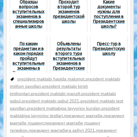
Образцы
Проходит
Какие
вопросов
второй тур
документы
вступительных
экзаменов
нужны для
экзаменов в
президентской
поступления в
специализиров
школы
Президентские
анные школы
школы?
По каким
Объявлены
Пресс-тур в
предметам и в
результаты
Президентскую
каком порядке
второго тура
школу
пройдут
вступительных
вступительные
экзаменов в
экзамены в
Президентские
Президентские
школы
школы в этом
prezident maktabi haqida malumot
,
prezident maktabi
году?
imtihon savollari
,
prezident maktabi kirish
imtihonlari
,
prezident maktabi manzili
,
prezident maktabi
qabul
,
prezident maktabi qabul 2021
,
prezident maktabi test
savollari
,
prezident maktabiga tayyoriov kurslari
,
prezident
maktabiga tayyoriov testlari
,
президент мактаби
,
президент
мактаби тошкент
,
президент мактаби тошкент
телефон
,
президент мактабига кабул 2021
,
президент