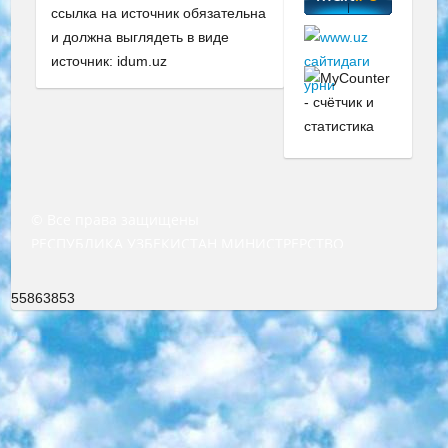
ссылка на источник обязательна
и должна выглядеть в виде
источник: idum.uz
© Все права защищены
РЕСПУБЛИКА УЗБЕКИСТАН МИНИСТРЕРСТВО ДОШКОЛЬНОГО И ШКОЛЬНОГО ОБРАЗОВАНИЯ КОМАНДА в общеобразовательных учреждениях в 2023-2024 учебном году организация и проведение итоговой государственной аттестации обучающихся о Министра дошкольного и школьного образования Республики Узбекистан от 4 марта 2008 года (постановлением Минюста от 20 марта 2008 года № 1778 государственной регистрации) «Итоговое состояние учащихся общего среднего образования на основании положения об утверждении положения об аттестации общего среднего образования выпускной экзамен студентов в образовательных учреждениях в 2023-2024 учебном году В целях организации и прохождения аттестации приказываю: 1. Следующее: перечень предметов, по которым будет проводиться итоговая государственная аттестация и экзамен формы перевода согласно приложению 1; сертификаты международного образца, оценивающие уровень владения иностранными языками перечень согласно приложению 2; 2. Педагогический при специализированных образовательных учреждениях. научно-практический центр квалификации и международной оценки (Д.Давидова) 2024 г. До 25 марта: задания по предметам, по которым будет проводиться итоговая аттестация разработка и утверждение технических условий; итоговая аттестация на основании разработанного предметного задания разработка вопросов по предметам (устно и письменно), экзамен передача; общеобразовательные средние школы и специальные учебные заведения учащиеся выпускных классов школ и интернатов в агентской системе подготовка базы данных экзаменационных материалов и критериев оценки; перевод базы экзаменационных материалов на все языки обучения подать в Республиканский образовательный центр для изготовления; варианты экзаменов на основе разработанных контрольных материалов пусть будут поставлены задачи формирования. 3. Республиканский образовательный центр (Ш.Худайкулов) до 5 апреля 2024 года. до: база данных предоставленных экзаменационных материалов на все языки обучения перевод и экспертиза; для слепых, слабовидящих, глухих, слабослышащих и умственно отсталых детей учащиеся выпускных классов специализированных школ и школ-интернатов база данных экзаменационных материалов на всех преподаваемых языках подготовка критериев оценки; специализированные школы для умственно отсталых детей и технологии для учащихся выпускных классов школ-интернатов разработка соответствующих рекомендаций и критериев проведения ЕГЭ по естествознанию давать задания. 4. Педагогический при специализированных образовательных учреждениях. Научно-практический центр навыков и международной оценки (Д.Давидова), Республика образовательный центр (Худайкулов Ш.) итоговый государственный аттестационный экзамен ориентирован на творческое и логическое мышление при подготовке базы материалов учитывать введение заданий. 5. Следует отметить, что: сертификат государственного образца о знании общеобразовательного предмета и как минимум национальный уровень B1 по предметам на иностранных языках, указанным в Приложении 2. или международно признанный сертификат эквивалентного уровня студенты, изучающие определенный предмет, освобождаются от экзамена; по соответствующим предметам запланирована итоговая государственная аттестация за день до дня, путем жеребьевки Рабочей группой (в письменной форме по предметам, проводимым в форме) из числа сформированных вариантов выбрано 2 варианта; 2 выбранных варианта экзамена анонсированы на официальном сайте министерства и все выпускники по всей стране на основе этих вариантов проводит итоговую государственную аттестацию. 6. Государственное образование учащихся средних общеобразовательных учреждений. знания в соответствии с квалификационными требованиями, которые необходимо приобрести на основании стандартов итоговый (выпускной) контроль для 9 и 11 классов в целях тестирования Экзамены (далее – экзамены) состоят из предметов, перечисленных в приложении 1. будет сделано. 7. Экзамены пройдут с 26 мая по 15 июня 2024 г. (кроме науки физического воспитания). 8. Физическая для учащихся 9 классов общесредних образовательных учреждений. Экзамены по предмету «Образование, квалификация медицина» 1-6 мая 2024 года. сотрудники перевести под присмотр (с отклонениями в физическом или умственном развитии) специализированная школа для детей, школы-интернаты и со сколиозом школы-интернаты санаторного типа для больных детей исключены). 9. Он был слепым, слабовидящим и имел нарушения опорно-двигательного аппарата. экзамены в специализированных школах и интернатах для детей должны проводиться исходя из требований, предъявляемых к общеобразовательным учреждениям (физкультура кроме науки). 10. Специализированная школа для глухих и слабослышащих детей. и экзамены в интернатах и быть реализован в виде письменного теста по математике. 11. Специальность для умственно отсталых детей. Для 9 класса Родной язык и литературное письмо Государственный язык (язык обучения – узбекский). для неклассов) написано Математическое письмо Письменная/устная история Узбекистана Физическое воспитание практично Итоговый контроль Для 11 класса Написание родного языка и литературы (эссе) Математическое письмо Узбекский язык (обучение на узбекском языке) не посещающее общее среднее образование для учреждений)/Образовательное учреждение выбор письменный и устный Иностранный язык письменный/устный Письменная/устная история Узбекистана *По выбору студента:  Химия  Физика  Основы государственного права  География 10 бесплатных образовательных ресурсов - Мы составили подборку онлайн-проектов с интерактивными упражнениями, видеолекциями и статьями. Они помогут вам обрести новые и освежить старые знания бесплатно. 1. «ИНТУИТ» Старейшая образовательная площадка Рунета. Здесь вы найдёте сотни текстовых и видеокурсов на десятки различных тем — от программирования до психологии. Многие курсы подготовлены российскими университетами и крупными международными компаниями вроде Intel и Microsoft. Самостоятельное обучение бесплатное, но желающие могут оплатить услуги персональных наставников. 2. «Смартия» знакомит с актуальными профессиями и подсказывает, как им обучаться. Выбрав заинтересовавшую вас специальность — SMM-специалист, фотограф, веб-дизайнер или другую, — увидите список необходимых для неё умений. Чтобы вы могли освоить их самостоятельно, для каждого умения площадка отображает подборку ссылок на учебные материалы. Хотя «Смартия» ориентируется на русскоязычную аудиторию, часть контента всё же доступна только на английском. 3. «Лекторий Физтеха» Проект Московского физико-технического института (Физтеха). С его помощью вы можете смотреть онлайн серии лекций, записанные на видео в этом вузе. В числе доступных предметов — физика, биология, химия, информационные технологии и другие. К некоторым лекциям администрация ресурса прилагает готовые конспекты, которые можно скачивать в PDF-формате. 4. ITMOcourses Онлайн-площадка Санкт-Петербургского национального исследовательского университета информационных технологий, механики и оптики (ИТМО). Ресурс предоставляет свободный доступ к курсам, разработанным в этом вузе. Каталог материалов разбит на четыре категории: «Оптические системы и технологии», «Приборостроение и робототехника», «Информационные технологии» и «Биотехнологии». Курсы состоят из видеолекций, интерактивных демонстраций и заданий. 5. «КиберЛенинка» Электронная научная библиотека открытого доступа. Каталог площадки регулярно обрастает текстами статей из различных научных изданий. Сгруппированные по журналам и рубрикам публикации можно читать онлайн или скачивать целиком в PDF-формате. Проект нацелен на популяризацию науки за счёт открытого доступа к качественной информации. 6. «ПостНаука» На этом ресурсе публикуют подборки видеолекций, составленные экспертами из разных отраслей и объединённые общими темами. Среди них, к примеру, есть серии «Биоинформатика и геномика», «Культура средневековой Скандинавии» и Cinema Studies о теории кино. Каждая подборка лекций — логически связанная история, рассказанная экспертом от первого лица. Кроме того, на сайте появляются научно-образовательные статьи и тесты на разные темы. 7. «Newочём» Команда проекта «Newочём» отбирает самые интересные тексты из англоязычных СМИ и переводит те из них, за которые голосуют участники сообщества «ВКонтакте». По большей части это научно-популярные статьи. Редакторы придумывают лишь заголовки, в остальном содержание переводов соответствует оригиналам. Полные тексты можно читать прямо в социальной сети. 8. InternetUrok Онлайн-база материалов по основным дисциплинам школьной программы. Информация на сайте структурирована по классам, предметам и темам (урокам). Каждый урок состоит из видеолекций и конспектов. Есть также интерактивные тренажёры и тесты для закрепления пройденного материала. Даже если вы давно окончили школу, возможность повторить программу старших классов всегда может пригодиться. 9. Edutainme Ещё один ресурс об образовании. В отличие от Newtonew, как мне кажется, Edutainme больше ориентируется на представителей индустрии: педагогов, предпринимателей, разработчиков образовательных проектов. Но и любой, кто просто стремится к саморазвитию, найдёт на сайте много полезного и интересного для себя. Например, информацию о новых курсах и образовательных сервисах. 10. Newtonew Онлайн-медиа об образовании и обучении в широком смысле. Авторы Newtonew пишут об инструментах, заведениях, тактиках и стратегиях, которые помогают учить других и получать новые знания самостоятельно. На этой площадке вы найдёте новости, обзоры, аналитические мате
55863853