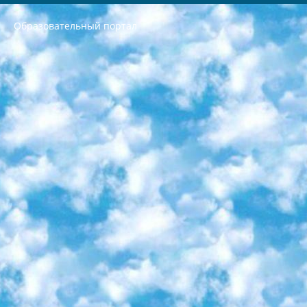
Образовательный портал
РЕСПУБЛИКА УЗБЕКИСТАН МИНИСТРЕРСТВО ДОШКОЛЬНОГО И ШКОЛЬНОГО ОБРАЗОВАНИЯ КОМАНДА в общеобразовательных учреждениях в 2023-2024 учебном году организация и проведение итоговой государственной аттестации обучающихся о Министра дошкольного и школьного образования Республики Узбекистан от 4 марта 2008 года (постановлением Минюста от 20 марта 2008 года № 1778 государственной регистрации) «Итоговое состояние учащихся общего среднего образования на основании положения об утверждении положения об аттестации общего среднего образования выпускной экзамен студентов в образовательных учреждениях в 2023-2024 учебном году В целях организации и прохождения аттестации приказываю: 1. Следующее: перечень предметов, по которым будет проводиться итоговая государственная аттестация и экзамен формы перевода согласно приложению 1; сертификаты международного образца, оценивающие уровень владения иностранными языками перечень согласно приложению 2; 2. Педагогический при специализированных образовательных учреждениях. научно-практический центр квалификации и международной оценки (Д.Давидова) 2024 г. До 25 марта: задания по предметам, по которым будет проводиться итоговая аттестация разработка и утверждение технических условий; итоговая аттестация на основании разработанного предметного задания разработка вопросов по предметам (устно и письменно), экзамен передача; общеобразовательные средние школы и специальные учебные заведения учащиеся выпускных классов школ и интернатов в агентской системе подготовка базы данных экзаменационных материалов и критериев оценки; перевод базы экзаменационных материалов на все языки обучения подать в Республиканский образовательный центр для изготовления; варианты экзаменов на основе разработанных контрольных материалов пусть будут поставлены задачи формирования. 3. Республиканский образовательный центр (Ш.Худайкулов) до 5 апреля 2024 года. до: база данных предоставленных экзаменационных материалов на все языки обучения перевод и экспертиза; для слепых, слабовидящих, глухих, слабослышащих и умственно отсталых детей учащиеся выпускных классов специализированных школ и школ-интернатов база данных экзаменационных материалов на всех преподаваемых языках подготовка критериев оценки; специализированные школы для умственно отсталых детей и технологии для учащихся выпускных классов школ-интернатов разработка соответствующих рекомендаций и критериев проведения ЕГЭ по естествознанию давать задания. 4. Педагогический при специализированных образовательных учреждениях. Научно-практический центр навыков и международной оценки (Д.Давидова), Республика образовательный центр (Худайкулов Ш.) итоговый государственный аттестационный экзамен ориентирован на творческое и логическое мышление при подготовке базы материалов учитывать введение заданий. 5. Следует отметить, что: сертификат государственного образца о знании общеобразовательного предмета и как минимум национальный уровень B1 по предметам на иностранных языках, указанным в Приложении 2. или международно признанный сертификат эквивалентного уровня студенты, изучающие определенный предмет, освобождаются от экзамена; по соответствующим предметам запланирована итоговая государственная аттестация за день до дня, путем жеребьевки Рабочей группой (в письменной форме по предметам, проводимым в форме) из числа сформированных вариантов выбрано 2 варианта; 2 выбранных варианта экзамена анонсированы на официальном сайте министерства и все выпускники по всей стране на основе этих вариантов проводит итоговую государственную аттестацию. 6. Государственное образование учащихся средних общеобразовательных учреждений. знания в соответствии с квалификационными требованиями, которые необходимо приобрести на основании стандартов итоговый (выпускной) контроль для 9 и 11 классов в целях тестирования Экзамены (далее – экзамены) состоят из предметов, перечисленных в приложении 1. будет сделано. 7. Экзамены пройдут с 26 мая по 15 июня 2024 г. (кроме науки физического воспитания). 8. Физическая для учащихся 9 классов общесредних образовательных учреждений. Экзамены по предмету «Образование, квалификация медицина» 1-6 мая 2024 года. сотрудники перевести под присмотр (с отклонениями в физическом или умственном развитии) специализированная школа для детей, школы-интернаты и со сколиозом школы-интернаты санаторного типа для больных детей исключены). 9. Он был слепым, слабовидящим и имел нарушения опорно-двигательного аппарата. экзамены в специализированных школах и интернатах для детей должны проводиться исходя из требований, предъявляемых к общеобразовательным учреждениям (физкультура кроме науки). 10. Специализированная школа для глухих и слабослышащих детей. и экзамены в интернатах и быть реализован в виде письменного теста по математике. 11. Специальность для умственно отсталых детей. Для 9 класса Родной язык и литературное письмо Государственный язык (язык обучения – узбекский). для неклассов) написано Математическое письмо Письменная/устная история Узбекистана Физическое воспитание практично Итоговый контроль Для 11 класса Написание родного языка и литературы (эссе) Математическое письмо Узбекский язык (обучение на узбекском языке) не посещающее общее среднее образование для учреждений)/Образовательное учреждение выбор письменный и устный Иностранный язык письменный/устный Письменная/устная история Узбекистана *По выбору студента:  Химия  Физика  Основы государственного права  География 10 бесплатных образовательных ресурсов - Мы составили подборку онлайн-проектов с интерактивными упражнениями, видеолекциями и статьями. Они помогут вам обрести новые и освежить старые знания бесплатно. 1. «ИНТУИТ» Старейшая образовательная площадка Рунета. Здесь вы найдёте сотни текстовых и видеокурсов на десятки различных тем — от программирования до психологии. Многие курсы подготовлены российскими университетами и крупными международными компаниями вроде Intel и Microsoft. Самостоятельное обучение бесплатное, но желающие могут оплатить услуги персональных наставников. 2. «Смартия» знакомит с актуальными профессиями и подсказывает, как им обучаться. Выбрав заинтересовавшую вас специальность — SMM-специалист, фотограф, веб-дизайнер или другую, — увидите список необходимых для неё умений. Чтобы вы могли освоить их самостоятельно, для каждого умения площадка отображает подборку ссылок на учебные материалы. Хотя «Смартия» ориентируется на русскоязычную аудиторию, часть контента всё же доступна только на английском. 3. «Лекторий Физтеха» Проект Московского физико-технического института (Физтеха). С его помощью вы можете смотреть онлайн серии лекций, записанные на видео в этом вузе. В числе доступных предметов — физика, биология, химия, информационные технологии и другие. К некоторым лекциям администрация ресурса прилагает готовые конспекты, которые можно скачивать в PDF-формате. 4. ITMOcourses Онлайн-площадка Санкт-Петербургского национального исследовательского университета информационных технологий, механики и оптики (ИТМО). Ресурс предоставляет свободный доступ к курсам, разработанным в этом вузе. Каталог материалов разбит на четыре категории: «Оптические системы и технологии», «Приборостроение и робототехника», «Информационные технологии» и «Биотехнологии». Курсы состоят из видеолекций, интерактивных демонстраций и заданий. 5. «КиберЛенинка» Электронная научная библиотека открытого доступа. Каталог площадки регулярно обрастает текстами статей из различных научных изданий. Сгруппированные по журналам и рубрикам публикации можно читать онлайн или скачивать целиком в PDF-формате. Проект нацелен на популяризацию науки за счёт открытого доступа к качественной информации. 6. «ПостНаука» На этом ресурсе публикуют подборки видеолекций, составленные экспертами из разных отраслей и объединённые общими темами. Среди них, к примеру, есть серии «Биоинформатика и геномика», «Культура средневековой Скандинавии» и Cinema Studies о теории кино. Каждая подборка лекций — логически связанная история, рассказанная экспертом от первого лица. Кроме того, на сайте появляются научно-образовательные статьи и тесты на разные темы. 7. «Newочём» Команда проекта «Newочём» отбирает самые интересные тексты из англоязычных СМИ и переводит те из них, за которые голосуют участники сообщества «ВКонтакте». По большей части это научно-популярные статьи. Редакторы придумывают лишь заголовки, в остальном содержание переводов соответствует оригиналам. Полные тексты можно читать прямо в социальной сети. 8. InternetUrok Онлайн-база материалов по основным дисциплинам школьной программы. Информация на сайте структурирована по классам, предметам и темам (урокам). Каждый урок состоит из видеолекций и конспектов. Есть также интерактивные тренажёры и тесты для закрепления пройденного материала. Даже если вы давно окончили школу, возможность повторить программу старших классов всегда может пригодиться. 9. Edutainme Ещё один ресурс об образовании. В отличие от Newtonew, как мне кажется, Edutainme больше ориентируется на представителей индустрии: педагогов, предпринимателей, разработчиков образовательных проектов. Но и любой, кто просто стремится к саморазвитию, найдёт на сайте много полезного и интересного для себя. Например, информацию о новых курсах и образовательных сервисах. 10. Newtonew Онлайн-медиа об образовании и обучении в широком смысле. Авторы Newtonew пишут об инструментах, заведениях, тактиках и стратегиях, которые помогают учить других и получать новые знания самостоятельно. На этой площадке вы найдёте новости, обзоры, аналитические мат