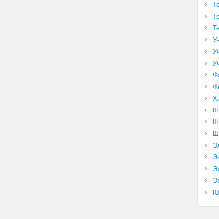
Т
Т
Т
У
У
У
Ф
Ф
Х
Ш
Ш
Ш
Э
Э
Э
Эт
Ю