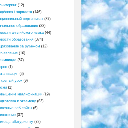
ониторинг
(12)
адбавка / зарплата
(146)
ациональный сертификат
(37)
ачальное образование
(22)
овости английского языка
(44)
овости образования
(374)
бразование за рубежом
(12)
бъявление
(16)
лимпиада
(87)
прос
(1)
рганизация
(3)
ткрытый урок
(9)
есни
(1)
овышение квалификации
(19)
одготовка к экзамену
(63)
олезные веб сайты
(6)
оложение
(37)
омощь абитуриенту
(72)