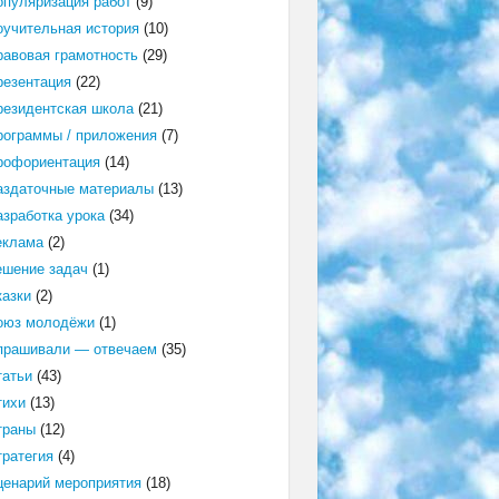
опуляризация работ
(9)
оучительная история
(10)
равовая грамотность
(29)
резентация
(22)
резидентская школа
(21)
рограммы / приложения
(7)
рофориентация
(14)
аздаточные материалы
(13)
азработка урока
(34)
еклама
(2)
ешение задач
(1)
казки
(2)
оюз молодёжи
(1)
прашивали — отвечаем
(35)
татьи
(43)
тихи
(13)
траны
(12)
тратегия
(4)
ценарий мероприятия
(18)