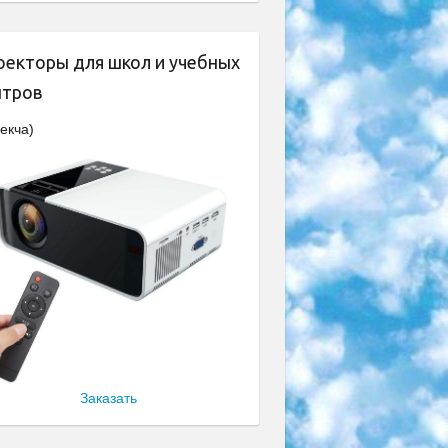
оекторы для школ и учебных
нтров
екча)
Заказать