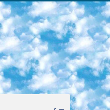
ека открытого доступа. Каталог площадки регулярно обрастает текстами статей из различных научных изданий. Сгруппированные по журналам и рубрикам публикации можно читать онлайн или скачивать целиком в PDF-формате. Проект нацелен на популяризацию науки за счёт открытого доступа к качественной информации. 6. «ПостНаука» На этом ресурсе публикуют подборки видеолекций, составленные экспертами из разных отраслей и объединённые общими темами. Среди них, к примеру, есть серии «Биоинформатика и геномика», «Культура средневековой Скандинавии» и Cinema Studies о теории кино. Каждая подборка лекций — логически связанная история, рассказанная экспертом от первого лица. Кроме того, на сайте появляются научно-образовательные статьи и тесты на разные темы. 7. «Newочём» Команда проекта «Newочём» отбирает самые интересные тексты из англоязычных СМИ и переводит те из них, за которые голосуют участники сообщества «ВКонтакте». По большей части это научно-популярные статьи. Редакторы придумывают лишь заголовки, в остальном содержание переводов соответствует оригиналам. Полные тексты можно читать прямо в социальной сети. 8. InternetUrok Онлайн-база материалов по основным дисциплинам школьной программы. Информация на сайте структурирована по классам, предметам и темам (урокам). Каждый урок состоит из видеолекций и конспектов. Есть также интерактивные тренажёры и тесты для закрепления пройденного материала. Даже если вы давно окончили школу, возможность повторить программу старших классов всегда может пригодиться. 9. Edutainme Ещё один ресурс об образовании. В отличие от Newtonew, как мне кажется, Edutainme больше ориентируется на представителей индустрии: педагогов, предпринимателей, разработчиков образовательных проектов. Но и любой, кто просто стремится к саморазвитию, найдёт на сайте много полезного и интересного для себя. Например, информацию о новых курсах и образовательных сервисах. 10. Newtonew Онлайн-медиа об образовании и обучении в широком смысле. Авторы Newtonew пишут об инструментах, заведениях, тактиках и стратегиях, которые помогают учить других и получать новые знания самостоятельно. На этой площадке вы найдёте новости, обзоры, аналитические мат