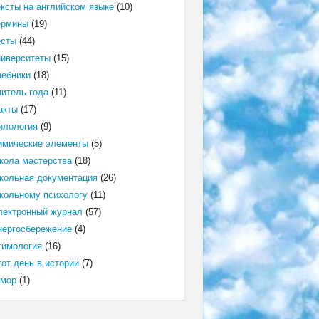
ексты на английском языке
(10)
ермины
(19)
есты
(44)
ниверситеты
(15)
чебники
(18)
читель года
(11)
акты
(17)
илология
(9)
имические элементы
(5)
кола мастерства
(18)
кольная документация
(26)
кольному психологу
(11)
лектронный журнал
(57)
нергосбережение
(4)
тимология
(16)
от день в истории
(7)
мор
(1)