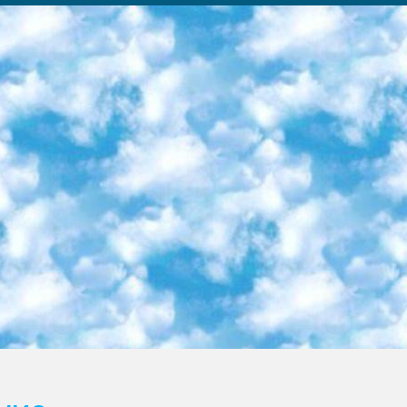
ка образовательный центр (Худайкулов Ш.) итоговый государственный аттестационный экзамен ориентирован на творческое и логическое мышление при подготовке базы материалов учитывать введение заданий. 5. Следует отметить, что: сертификат государственного образца о знании общеобразовательного предмета и как минимум национальный уровень B1 по предметам на иностранных языках, указанным в Приложении 2. или международно признанный сертификат эквивалентного уровня студенты, изучающие определенный предмет, освобождаются от экзамена; по соответствующим предметам запланирована итоговая государственная аттестация за день до дня, путем жеребьевки Рабочей группой (в письменной форме по предметам, проводимым в форме) из числа сформированных вариантов выбрано 2 варианта; 2 выбранных варианта экзамена анонсированы на официальном сайте министерства и все выпускники по всей стране на основе этих вариантов проводит итоговую государственную аттестацию. 6. Государственное образование учащихся средних общеобразовательных учреждений. знания в соответствии с квалификационными требованиями, которые необходимо приобрести на основании стандартов итоговый (выпускной) контроль для 9 и 11 классов в целях тестирования Экзамены (далее – экзамены) состоят из предметов, перечисленных в приложении 1. будет сделано. 7. Экзамены пройдут с 26 мая по 15 июня 2024 г. (кроме науки физического воспитания). 8. Физическая для учащихся 9 классов общесредних образовательных учреждений. Экзамены по предмету «Образование, квалификация медицина» 1-6 мая 2024 года. сотрудники перевести под присмотр (с отклонениями в физическом или умственном развитии) специализированная школа для детей, школы-интернаты и со сколиозом школы-интернаты санаторного типа для больных детей исключены). 9. Он был слепым, слабовидящим и имел нарушения опорно-двигательного аппарата. экзамены в специализированных школах и интернатах для детей должны проводиться исходя из требований, предъявляемых к общеобразовательным учреждениям (физкультура кроме науки). 10. Специализированная школа для глухих и слабослышащих детей. и экзамены в интернатах и быть реализован в виде письменного теста по математике. 11. Специальность для умственно отсталых детей. Для 9 класса Родной язык и литературное письмо Государственный язык (язык обучения – узбекский). для неклассов) написано Математическое письмо Письменная/устная история Узбекистана Физическое воспитание практично Итоговый контроль Для 11 класса Написание родного языка и литературы (эссе) Математическое письмо Узбекский язык (обучение на узбекском языке) не посещающее общее среднее образование для учреждений)/Образовательное учреждение выбор письменный и устный Иностранный язык письменный/устный Письменная/устная история Узбекистана *По выбору студента:  Химия  Физика  Основы государственного права  География 10 бесплатных образовательных ресурсов - Мы составили подборку онлайн-проектов с интерактивными упражнениями, видеолекциями и статьями. Они помогут вам обрести новые и освежить старые знания бесплатно. 1. «ИНТУИТ» Старейшая образовательная площадка Рунета. Здесь вы найдёте сотни текстовых и видеокурсов на десятки различных тем — от программирования до психологии. Многие курсы подготовлены российскими университетами и крупными международными компаниями вроде Intel и Microsoft. Самостоятельное обучение бесплатное, но желающие могут оплатить услуги персональных наставников. 2. «Смартия» знакомит с актуальными профессиями и подсказывает, как им обучаться. Выбрав заинтересовавшую вас специальность — SMM-специалист, фотограф, веб-дизайнер или другую, — увидите список необходимых для неё умений. Чтобы вы могли освоить их самостоятельно, для каждого умения площадка отображает подборку ссылок на учебные материалы. Хотя «Смартия» ориентируется на русскоязычную аудиторию, часть контента всё же доступна только на английском. 3. «Лекторий Физтеха» Проект Московского физико-технического института (Физтеха). С его помощью вы можете смотреть онлайн серии лекций, записанные на видео в этом вузе. В числе доступных предметов — физика, биология, химия, информационные технологии и другие. К некоторым лекциям администрация ресурса прилагает готовые конспекты, которые можно скачивать в PDF-формате. 4. ITMOcourses Онлайн-площадка Санкт-Петербургского национального исследовательского университета информационных технологий, механики и оптики (ИТМО). Ресурс предоставляет свободный доступ к курсам, разработанным в этом вузе. Каталог материалов разбит на четыре категории: «Оптические системы и технологии», «Приборостроение и робототехника», «Информационные технологии» и «Биотехнологии». Курсы состоят из видеолекций, интерактивных демонстраций и заданий. 5. «КиберЛенинка» Электронная научная библиот