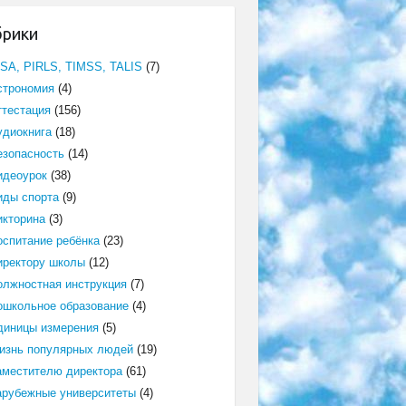
брики
ISA, PIRLS, TIMSS, TALIS
(7)
строномия
(4)
ттестация
(156)
удиокнига
(18)
езопасность
(14)
идеоурок
(38)
иды спорта
(9)
икторина
(3)
оспитание ребёнка
(23)
иректору школы
(12)
олжностная инструкция
(7)
ошкольное образование
(4)
диницы измерения
(5)
изнь популярных людей
(19)
аместителю директора
(61)
арубежные университеты
(4)