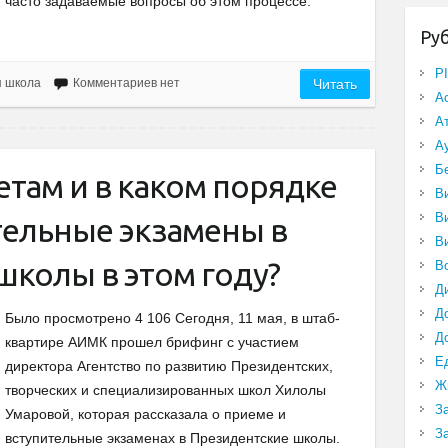
часто задаваемые вопросы об этом процессе.
Ру
P
я школа
Комментариев нет
Читать
А
А
А
Б
там и в каком порядке
В
В
тельные экзамены в
В
школы в этом году?
В
Д
Д
Было просмотрено 4 106 Сегодня, 11 мая, в штаб-
Д
квартире АИМК прошел брифинг с участием
Е
директора Агентство по развитию Президентских,
Ж
творческих и специализированных школ Хилолы
З
Умаровой, которая рассказала о приеме и
З
вступительные экзаменах в Президентские школы.