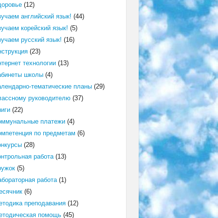
доровье
(12)
зучаем английский язык!
(44)
зучаем корейский язык!
(5)
зучаем русский язык!
(16)
нструкция
(23)
нтернет технологии
(13)
абинеты школы
(4)
алендарно-тематические планы
(29)
лассному руководителю
(37)
ниги
(22)
оммунальные платежи
(4)
омпетенция по предметам
(6)
онкурсы
(28)
онтрольная работа
(13)
ружок
(5)
абораторная работа
(1)
есячник
(6)
етодика преподавания
(12)
етодическая помощь
(45)