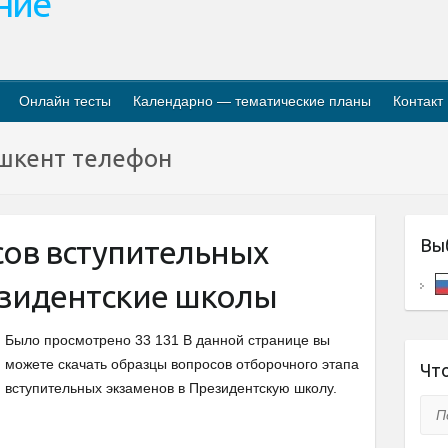
ание
Онлайн тесты
Календарно — тематические планы
Контакт
шкент телефон
ов вступительных
Вы
езидентские школы
Было просмотрено 33 131 В данной странице вы
можете скачать образцы вопросов отборочного этапа
Что
вступительных экзаменов в Президентскую школу.
Пои