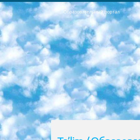
Образовательный портал
РЕСПУБЛИКА УЗБЕКИСТАН МИНИСТРЕРСТВО ДОШКОЛЬНОГО И ШКОЛЬНОГО ОБРАЗОВАНИЯ КОМАНДА в общеобразовательных учреждениях в 2023-2024 учебном году организация и проведение итоговой государственной аттестации обучающихся о Министра дошкольного и школьного образования Республики Узбекистан от 4 марта 2008 года (постановлением Минюста от 20 марта 2008 года № 1778 государственной регистрации) «Итоговое состояние учащихся общего среднего образования на основании положения об утверждении положения об аттестации общего среднего образования выпускной экзамен студентов в образовательных учреждениях в 2023-2024 учебном году В целях организации и прохождения аттестации приказываю: 1. Следующее: перечень предметов, по которым будет проводиться итоговая государственная аттестация и экзамен формы перевода согласно приложению 1; сертификаты международного образца, оценивающие уровень владения иностранными языками перечень согласно приложению 2; 2. Педагогический при специализированных образовательных учреждениях. научно-практический центр квалификации и международной оценки (Д.Давидова) 2024 г. До 25 марта: задания по предметам, по которым будет проводиться итоговая аттестация разработка и утверждение технических условий; итоговая аттестация на основании разработанного предметного задания разработка вопросов по предметам (устно и письменно), экзамен передача; общеобразовательные средние школы и специальные учебные заведения учащиеся выпускных классов школ и интернатов в агентской системе подготовка базы данных экзаменационных материалов и критериев оценки; перевод базы экзаменационных материалов на все языки обучения подать в Республиканский образовательный центр для изготовления; варианты экзаменов на основе разработанных контрольных материалов пусть будут поставлены задачи формирования. 3. Республиканский образовательный центр (Ш.Худайкулов) до 5 апреля 2024 года. до: база данных предоставленных экзаменационных материалов на все языки обучения перевод и экспертиза; для слепых, слабовидящих, глухих, слабослышащих и умственно отсталых детей учащиеся выпускных классов специализированных школ и школ-интернатов база данных экзаменационных материалов на всех преподаваемых языках подготовка критериев оценки; специализированные школы для умственно отсталых детей и технологии для учащихся выпускных классов школ-интернатов разработка соответствующих рекомендаций и критериев проведения ЕГЭ по естествознанию давать задания. 4. Педагогический при специализированных образовательных учреждениях. Научно-практический центр навыков и международной оценки (Д.Давидова), Республи