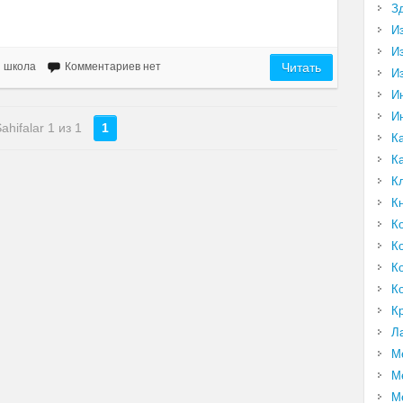
З
И
И
 школа
Комментариев нет
Читать
И
И
И
ahifalar 1 из 1
1
К
К
К
К
К
К
К
К
К
Л
М
М
М