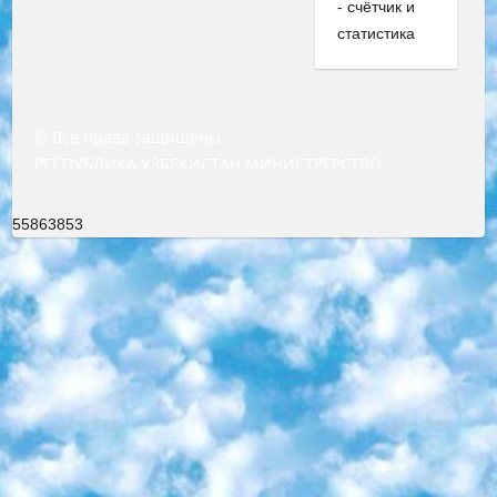
© Все права защищены
РЕСПУБЛИКА УЗБЕКИСТАН МИНИСТРЕРСТВО ДОШКОЛЬНОГО И ШКОЛЬНОГО ОБРАЗОВАНИЯ КОМАНДА в общеобразовательных учреждениях в 2023-2024 учебном году организация и проведение итоговой государственной аттестации обучающихся о Министра дошкольного и школьного образования Республики Узбекистан от 4 марта 2008 года (постановлением Минюста от 20 марта 2008 года № 1778 государственной регистрации) «Итоговое состояние учащихся общего среднего образования на основании положения об утверждении положения об аттестации общего среднего образования выпускной экзамен студентов в образовательных учреждениях в 2023-2024 учебном году В целях организации и прохождения аттестации приказываю: 1. Следующее: перечень предметов, по которым будет проводиться итоговая государственная аттестация и экзамен формы перевода согласно приложению 1; сертификаты международного образца, оценивающие уровень владения иностранными языками перечень согласно приложению 2; 2. Педагогический при специализированных образовательных учреждениях. научно-практический центр квалификации и международной оценки (Д.Давидова) 2024 г. До 25 марта: задания по предметам, по которым будет проводиться итоговая аттестация разработка и утверждение технических условий; итоговая аттестация на основании разработанного предметного задания разработка вопросов по предметам (устно и письменно), экзамен передача; общеобразовательные средние школы и специальные учебные заведения учащиеся выпускных классов школ и интернатов в агентской системе подготовка базы данных экзаменационных материалов и критериев оценки; перевод базы экзаменационных материалов на все языки обучения подать в Республиканский образовательный центр для изготовления; варианты экзаменов на основе разработанных контрольных материалов пусть будут поставлены задачи формирования. 3. Республиканский образовательный центр (Ш.Худайкулов) до 5 апреля 2024 года. до: база данных предоставленных экзаменационных материалов на все языки обучения перевод и экспертиза; для слепых, слабовидящих, глухих, слабослышащих и умственно отсталых детей учащиеся выпускных классов специализированных школ и школ-интернатов база данных экзаменационных материалов на всех преподаваемых языках подготовка критериев оценки; специализированные школы для умственно отсталых детей и технологии для учащихся выпускных классов школ-интернатов разработка соответствующих рекомендаций и критериев проведения ЕГЭ по естествознанию давать задания. 4. Педагогический при специализированных образовательных учреждениях. Научно-практический центр навыков и международной оценки (Д.Давидова), Республика образовательный центр (Худайкулов Ш.) итоговый государственный аттестационный экзамен ориентирован на творческое и логическое мышление при подготовке базы материалов учитывать введение заданий. 5. Следует отметить, что: сертификат государственного образца о знании общеобразовательного предмета и как минимум национальный уровень B1 по предметам на иностранных языках, указанным в Приложении 2. или международно признанный сертификат эквивалентного уровня студенты, изучающие определенный предмет, освобождаются от экзамена; по соответствующим предметам запланирована итоговая государственная аттестация за день до дня, путем жеребьевки Рабочей группой (в письменной форме по предметам, проводимым в форме) из числа сформированных вариантов выбрано 2 варианта; 2 выбранных варианта экзамена анонсированы на официальном сайте министерства и все выпускники по всей стране на основе этих вариантов проводит итоговую государственную аттестацию. 6. Государственное образование учащихся средних общеобразовательных учреждений. знания в соответствии с квалификационными требованиями, которые необходимо приобрести на основании стандартов итоговый (выпускной) контроль для 9 и 11 классов в целях тестирования Экзамены (далее – экзамены) состоят из предметов, перечисленных в приложении 1. будет сделано. 7. Экзамены пройдут с 26 мая по 15 июня 2024 г. (кроме науки физического воспитания). 8. Физическая для учащихся 9 классов общесредних образовательных учреждений. Экзамены по предмету «Образование, квалификация медицина» 1-6 мая 2024 года. сотрудники перевести под присмотр (с отклонениями в физическом или умственном развитии) специализированная школа для детей, школы-интернаты и со сколиозом школы-интернаты санаторного типа для больных детей исключены). 9. Он был слепым, слабовидящим и имел нарушения опорно-двигательного аппарата. экзамены в специализированных школах и интернатах для детей должны проводиться исходя из требований, предъявляемых к общеобразовательным учреждениям (физкультура кроме науки). 10. Специализированная школа для глухих и слабослышащих детей. и экзамены в интернатах и быть реализован в виде письменного теста по математике. 11. Специальность для умственно отсталых детей. Для 9 класса Родной язык и литературное письмо Государственный язык (язык обучения – узбекский). для неклассов) написано Математическое письмо Письменная/устная история Узбекистана Физическое воспитание практично Итоговый контроль Для 11 класса Написание родного языка и литературы (эссе) Математическое письмо Узбекский язык (обучение на узбекском языке) не посещающее общее среднее образование для учреждений)/Образовательное учреждение выбор письменный и устный Иностранный язык письменный/устный Письменная/устная история Узбекистана *По выбору студента:  Химия  Физика  Основы государственного права  География 10 бесплатных образовательных ресурсов - Мы составили подборку онлайн-проектов с интерактивными упражнениями, видеолекциями и статьями. Они помогут вам обрести новые и освежить старые знания бесплатно. 1. «ИНТУИТ» Старейшая образовательная площадка Рунета. Здесь вы найдёте сотни текстовых и видеокурсов на десятки различных тем — от программирования до психологии. Многие курсы подготовлены российскими университетами и крупными международными компаниями вроде Intel и Microsoft. Самостоятельное обучение бесплатное, но желающие могут оплатить услуги персональных наставников. 2. «Смартия» знакомит с актуальными профессиями и подсказывает, как им обучаться. Выбрав заинтересовавшую вас специальность — SMM-специалист, фотограф, веб-дизайнер или другую, — увидите список необходимых для неё умений. Чтобы вы могли освоить их самостоятельно, для каждого умения площадка отображает подборку ссылок на учебные материалы. Хотя «Смартия» ориентируется на русскоязычную аудиторию, часть контента всё же доступна только на английском. 3. «Лекторий Физтеха» Проект Московского физико-технического института (Физтеха). С его помощью вы можете смотреть онлайн серии лекций, записанные на видео в этом вузе. В числе доступных предметов — физика, биология, химия, информационные технологии и другие. К некоторым лекциям администрация ресурса прилагает готовые конспекты, которые можно скачивать в PDF-формате. 4. ITMOcourses Онлайн-площадка Санкт-Петербургского национального исследовательского университета информационных технологий, механики и оптики (ИТМО). Ресурс предоставляет свободный доступ к курсам, разработанным в этом вузе. Каталог материалов разбит на четыре категории: «Оптические системы и технологии», «Приборостроение и робототехника», «Информационные технологии» и «Биотехнологии». Курсы состоят из видеолекций, интерактивных демонстраций и заданий. 5. «КиберЛенинка» Электронная научная библиотека открытого доступа. Каталог площадки регулярно обрастает текстами статей из различных научных изданий. Сгруппированные по журналам и рубрикам публикации можно читать онлайн или скачивать целиком в PDF-формате. Проект нацелен на популяризацию науки за счёт открытого доступа к качественной информации. 6. «ПостНаука» На этом ресурсе публикуют подборки видеолекций, составленные экспертами из разных отраслей и объединённые общими темами. Среди них, к примеру, есть серии «Биоинформатика и геномика», «Культура средневековой Скандинавии» и Cinema Studies о теории кино. Каждая подборка лекций — логически связанная история, рассказанная экспертом от первого лица. Кроме того, на сайте появляются научно-образовательные статьи и тесты на разные темы. 7. «Newочём» Команда проекта «Newочём» отбирает самые интересные тексты из англоязычных СМИ и переводит те из них, за которые голосуют участники сообщества «ВКонтакте». По большей части это научно-популярные статьи. Редакторы придумывают лишь заголовки, в остальном содержание переводов соответствует оригиналам. Полные тексты можно читать прямо в социальной сети. 8. InternetUrok Онлайн-база материалов по основным дисциплинам школьной программы. Информация на сайте структурирована по классам, предметам и темам (урокам). Каждый урок состоит из видеолекций и конспектов. Есть также интерактивные тренажёры и тесты для закрепления пройденного материала. Даже если вы давно окончили школу, возможность повторить программу старших классов всегда может пригодиться. 9. Edutainme Ещё один ресурс об образовании. В отличие от Newtonew, как мне кажется, Edutainme больше ориентируется на представителей индустрии: педагогов, предпринимателей, разработчиков образовательных проектов. Но и любой, кто просто стремится к саморазвитию, найдёт на сайте много полезного и интересного для себя. Например, информацию о новых курсах и образовательных сервисах. 10. Newtonew Онлайн-медиа об образовании и обучении в широком смысле. Авторы Newtonew пишут об инструментах, заведениях, тактиках и стратегиях, которые помогают учить других и получать новые знания самостоятельно. На этой площадке вы найдёте новости, обзоры, аналитические мате
55863853