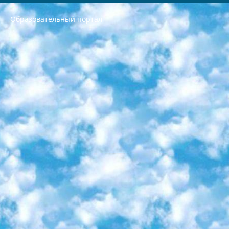
Образовательный портал
РЕСПУБЛИКА УЗБЕКИСТАН МИНИСТРЕРСТВО ДОШКОЛЬНОГО И ШКОЛЬНОГО ОБРАЗОВАНИЯ КОМАНДА в общеобразовательных учреждениях в 2023-2024 учебном году организация и проведение итоговой государственной аттестации обучающихся о Министра дошкольного и школьного образования Республики Узбекистан от 4 марта 2008 года (постановлением Минюста от 20 марта 2008 года № 1778 государственной регистрации) «Итоговое состояние учащихся общего среднего образования на основании положения об утверждении положения об аттестации общего среднего образования выпускной экзамен студентов в образовательных учреждениях в 2023-2024 учебном году В целях организации и прохождения аттестации приказываю: 1. Следующее: перечень предметов, по которым будет проводиться итоговая государственная аттестация и экзамен формы перевода согласно приложению 1; сертификаты международного образца, оценивающие уровень владения иностранными языками перечень согласно приложению 2; 2. Педагогический при специализированных образовательных учреждениях. научно-практический центр квалификации и международной оценки (Д.Давидова) 2024 г. До 25 марта: задания по предметам, по которым будет проводиться итоговая аттестация разработка и утверждение технических условий; итоговая аттестация на основании разработанного предметного задания разработка вопросов по предметам (устно и письменно), экзамен передача; общеобразовательные средние школы и специальные учебные заведения учащиеся выпускных классов школ и интернатов в агентской системе подготовка базы данных экзаменационных материалов и критериев оценки; перевод базы экзаменационных материалов на все языки обучения подать в Республиканский образовательный центр для изготовления; варианты экзаменов на основе разработанных контрольных материалов пусть будут поставлены задачи формирования. 3. Республиканский образовательный центр (Ш.Худайкулов) до 5 апреля 2024 года. до: база данных предоставленных экзаменационных материалов на все языки обучения перевод и экспертиза; для слепых, слабовидящих, глухих, слабослышащих и умственно отсталых детей учащиеся выпускных классов специализированных школ и школ-интернатов база данных экзаменационных материалов на всех преподаваемых языках подготовка критериев оценки; специализированные школы для умственно отсталых детей и технологии для учащихся выпускных классов школ-интернатов разработка соответствующих рекомендаций и критериев проведения ЕГЭ по естествознанию давать задания. 4. Педагогический при специализированных образовательных учреждениях. Научно-практический центр навыков и международной оценки (Д.Давидова), Республика образовательный центр (Худайкулов Ш.) итоговый государственный аттестационный экзамен ориентирован на творческое и логическое мышление при подготовке базы материалов учитывать введение заданий. 5. Следует отметить, что: сертификат государственного образца о знании общеобразовательного предмета и как минимум национальный уровень B1 по предметам на иностранных языках, указанным в Приложении 2. или международно признанный сертификат эквивалентного уровня студенты, изучающие определенный предмет, освобождаются от экзамена; по соответствующим предметам запланирована итоговая государственная аттестация за день до дня, путем жеребьевки Рабочей группой (в письменной форме по предметам, проводимым в форме) из числа сформированных вариантов выбрано 2 варианта; 2 выбранных варианта экзамена анонсированы на официальном сайте министерства и все выпускники по всей стране на основе этих вариантов проводит итоговую государственную аттестацию. 6. Государственное образование учащихся средних общеобразовательных учреждений. знания в соответствии с квалификационными требованиями, которые необходимо приобрести на основании стандартов итоговый (выпускной) контроль для 9 и 11 классов в целях тестирования Экзамены (далее – экзамены) состоят из предметов, перечисленных в приложении 1. будет сделано. 7. Экзамены пройдут с 26 мая по 15 июня 2024 г. (кроме науки физического воспитания). 8. Физическая для учащихся 9 классов общесредних образовательных учреждений. Экзамены по предмету «Образование, квалификация медицина» 1-6 мая 2024 года. сотрудники перевести под присмотр (с отклонениями в физическом или умственном развитии) специализированная школа для детей, школы-интернаты и со сколиозом школы-интернаты санаторного типа для больных детей исключены). 9. Он был слепым, слабовидящим и имел нарушения опорно-двигательного аппарата. экзамены в специализированных школах и интернатах для детей должны проводиться исходя из требований, предъявляемых к общеобразовательным учреждениям (физкультура кроме науки). 10. Специализированная школа для глухих и слабослышащих детей. и экзамены в интернатах и быть реализован в виде письменного теста по математике. 11. Специальность для умственно отсталых детей. Для 9 класса Родной язык и литературное письмо Государственный язык (язык обучения – узбекский). для неклассов) написано Математическое письмо Письменная/устная история Узбекистана Физическое воспитание практично Итоговый контроль Для 11 класса Написание родного языка и литературы (эссе) Математическое письмо Узбекский язык (обучение на узбекском языке) не посещающее общее среднее образование для учреждений)/Образовательное учреждение выбор письменный и устный Иностранный язык письменный/устный Письменная/устная история Узбекистана *По выбору студента:  Химия  Физика  Основы государственного права  География 10 бесплатных образовательных ресурсов - Мы составили подборку онлайн-проектов с интерактивными упражнениями, видеолекциями и статьями. Они помогут вам обрести новые и освежить старые знания бесплатно. 1. «ИНТУИТ» Старейшая образовательная площадка Рунета. Здесь вы найдёте сотни текстовых и видеокурсов на десятки различных тем — от программирования до психологии. Многие курсы подготовлены российскими университетами и крупными международными компаниями вроде Intel и Microsoft. Самостоятельное обучение бесплатное, но желающие могут оплатить услуги персональных наставников. 2. «Смартия» знакомит с актуальными профессиями и подсказывает, как им обучаться. Выбрав заинтересовавшую вас специальность — SMM-специалист, фотограф, веб-дизайнер или другую, — увидите список необходимых для неё умений. Чтобы вы могли освоить их самостоятельно, для каждого умения площадка отображает подборку ссылок на учебные материалы. Хотя «Смартия» ориентируется на русскоязычную аудиторию, часть контента всё же доступна только на английском. 3. «Лекторий Физтеха» Проект Московского физико-технического института (Физтеха). С его помощью вы можете смотреть онлайн серии лекций, записанные на видео в этом вузе. В числе доступных предметов — физика, биология, химия, информационные технологии и другие. К некоторым лекциям администрация ресурса прилагает готовые конспекты, которые можно скачивать в PDF-формате. 4. ITMOcourses Онлайн-площадка Санкт-Петербургского национального исследовательского университета информационных технологий, механики и оптики (ИТМО). Ресурс предоставляет свободный доступ к курсам, разработанным в этом вузе. Каталог материалов разбит на четыре категории: «Оптические системы и технологии», «Приборостроение и робототехника», «Информационные технологии» и «Биотехнологии». Курсы состоят из видеолекций, интерактивных демонстраций и заданий. 5. «КиберЛенинка» Электронная научная библиотека открытого доступа. Каталог площадки регулярно обрастает текстами статей из различных научных изданий. Сгруппированные по журналам и рубрикам публикации можно читать онлайн или скачивать целиком в PDF-формате. Проект нацелен на популяризацию науки за счёт открытого доступа к качественной информации. 6. «ПостНаука» На этом ресурсе публикуют подборки видеолекций, составленные экспертами из разных отраслей и объединённые общими темами. Среди них, к примеру, есть серии «Биоинформатика и геномика», «Культура средневековой Скандинавии» и Cinema Studies о теории кино. Каждая подборка лекций — логически связанная история, рассказанная экспертом от первого лица. Кроме того, на сайте появляются научно-образовательные статьи и тесты на разные темы. 7. «Newочём» Команда проекта «Newочём» отбирает самые интересные тексты из англоязычных СМИ и переводит те из них, за которые голосуют участники сообщества «ВКонтакте». По большей части это научно-популярные статьи. Редакторы придумывают лишь заголовки, в остальном содержание переводов соответствует оригиналам. Полные тексты можно читать прямо в социальной сети. 8. InternetUrok Онлайн-база материалов по основным дисциплинам школьной программы. Информация на сайте структурирована по классам, предметам и темам (урокам). Каждый урок состоит из видеолекций и конспектов. Есть также интерактивные тренажёры и тесты для закрепления пройденного материала. Даже если вы давно окончили школу, возможность повторить программу старших классов всегда может пригодиться. 9. Edutainme Ещё один ресурс об образовании. В отличие от Newtonew, как мне кажется, Edutainme больше ориентируется на представителей индустрии: педагогов, предпринимателей, разработчиков образовательных проектов. Но и любой, кто просто стремится к саморазвитию, найдёт на сайте много полезного и интересного для себя. Например, информацию о новых курсах и образовательных сервисах. 10. Newtonew Онлайн-медиа об образовании и обучении в широком смысле. Авторы Newtonew пишут об инструментах, заведениях, тактиках и стратегиях, которые помогают учить других и получать новые знания самостоятельно. На этой площадке вы найдёте новости, обзоры, аналитические мат