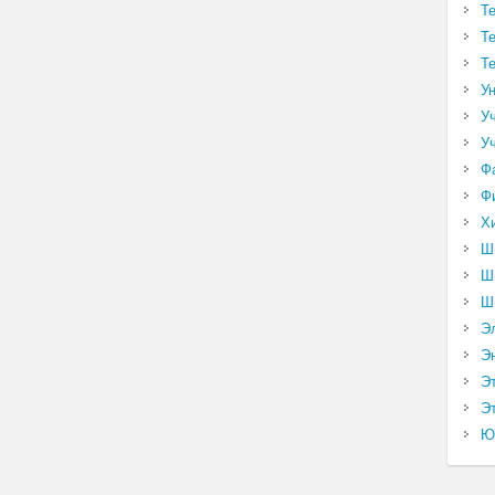
Т
Т
Т
У
У
У
Ф
Ф
Х
Ш
Ш
Ш
Э
Э
Э
Эт
Ю