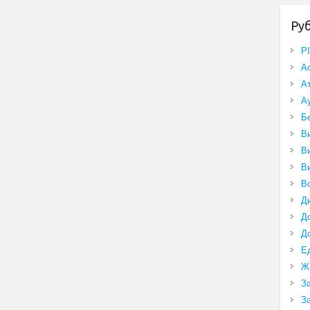
Ру
P
А
А
А
Б
В
В
В
В
Д
Д
Д
Е
Ж
З
З