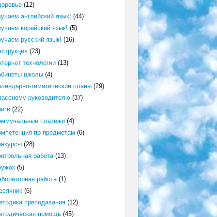
доровье
(12)
зучаем английский язык!
(44)
зучаем корейский язык!
(5)
зучаем русский язык!
(16)
нструкция
(23)
нтернет технологии
(13)
абинеты школы
(4)
алендарно-тематические планы
(29)
лассному руководителю
(37)
ниги
(22)
оммунальные платежи
(4)
омпетенция по предметам
(6)
онкурсы
(28)
онтрольная работа
(13)
ружок
(5)
абораторная работа
(1)
есячник
(6)
етодика преподавания
(12)
етодическая помощь
(45)