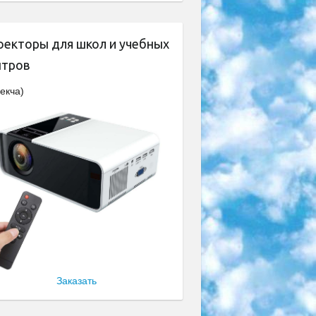
оекторы для школ и учебных
нтров
екча)
Заказать