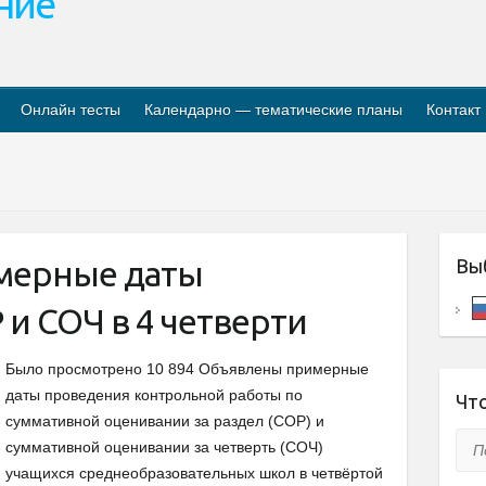
ание
Онлайн тесты
Календарно — тематические планы
Контакт
мерные даты
Вы
и СОЧ в 4 четверти
Было просмотрено 10 894 Объявлены примерные
даты проведения контрольной работы по
Что
суммативной оценивании за раздел (СОР) и
Пои
суммативной оценивании за четверть (СОЧ)
учащихся среднеобразовательных школ в четвёртой