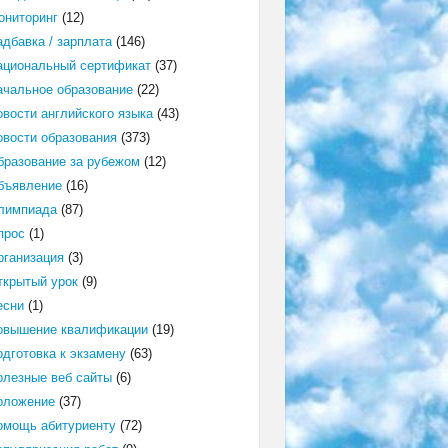
ониторинг
(12)
адбавка / зарплата
(146)
ациональный сертификат
(37)
ачальное образование
(22)
овости английского языка
(43)
овости образования
(373)
бразование за рубежом
(12)
бъявление
(16)
лимпиада
(87)
прос
(1)
рганизация
(3)
ткрытый урок
(9)
есни
(1)
овышение квалификации
(19)
одготовка к экзамену
(63)
олезные веб сайты
(6)
оложение
(37)
омощь абитуриенту
(72)