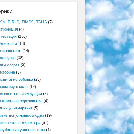
брики
ISA, PIRLS, TIMSS, TALIS
(7)
строномия
(4)
ттестация
(156)
удиокнига
(18)
езопасность
(14)
идеоурок
(38)
иды спорта
(9)
икторина
(3)
оспитание ребёнка
(23)
иректору школы
(12)
олжностная инструкция
(7)
ошкольное образование
(4)
диницы измерения
(5)
изнь популярных людей
(19)
аместителю директора
(61)
арубежные университеты
(4)