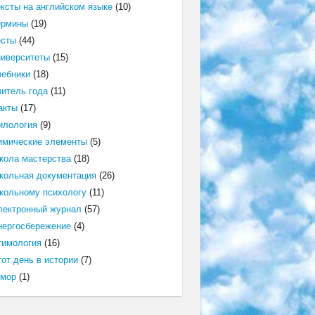
ексты на английском языке
(10)
ермины
(19)
есты
(44)
ниверситеты
(15)
чебники
(18)
читель года
(11)
акты
(17)
илология
(9)
имические элементы
(5)
кола мастерства
(18)
кольная документация
(26)
кольному психологу
(11)
лектронный журнал
(57)
нергосбережение
(4)
тимология
(16)
от день в истории
(7)
мор
(1)