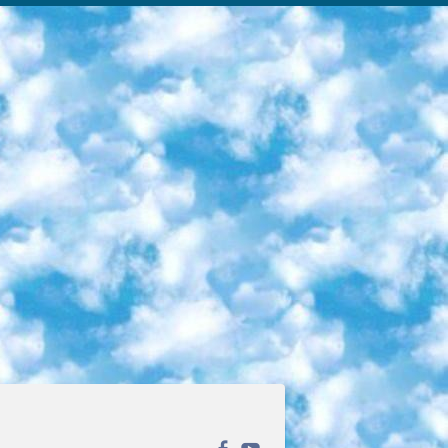
ека открытого доступа. Каталог площадки регулярно обрастает текстами статей из различных научных изданий. Сгруппированные по журналам и рубрикам публикации можно читать онлайн или скачивать целиком в PDF-формате. Проект нацелен на популяризацию науки за счёт открытого доступа к качественной информации. 6. «ПостНаука» На этом ресурсе публикуют подборки видеолекций, составленные экспертами из разных отраслей и объединённые общими темами. Среди них, к примеру, есть серии «Биоинформатика и геномика», «Культура средневековой Скандинавии» и Cinema Studies о теории кино. Каждая подборка лекций — логически связанная история, рассказанная экспертом от первого лица. Кроме того, на сайте появляются научно-образовательные статьи и тесты на разные темы. 7. «Newочём» Команда проекта «Newочём» отбирает самые интересные тексты из англоязычных СМИ и переводит те из них, за которые голосуют участники сообщества «ВКонтакте». По большей части это научно-популярные статьи. Редакторы придумывают лишь заголовки, в остальном содержание переводов соответствует оригиналам. Полные тексты можно читать прямо в социальной сети. 8. InternetUrok Онлайн-база материалов по основным дисциплинам школьной программы. Информация на сайте структурирована по классам, предметам и темам (урокам). Каждый урок состоит из видеолекций и конспектов. Есть также интерактивные тренажёры и тесты для закрепления пройденного материала. Даже если вы давно окончили школу, возможность повторить программу старших классов всегда может пригодиться. 9. Edutainme Ещё один ресурс об образовании. В отличие от Newtonew, как мне кажется, Edutainme больше ориентируется на представителей индустрии: педагогов, предпринимателей, разработчиков образовательных проектов. Но и любой, кто просто стремится к саморазвитию, найдёт на сайте много полезного и интересного для себя. Например, информацию о новых курсах и образовательных сервисах. 10. Newtonew Онлайн-медиа об образовании и обучении в широком смысле. Авторы Newtonew пишут об инструментах, заведениях, тактиках и стратегиях, которые помогают учить других и получать новые знания самостоятельно. На этой площадке вы найдёте новости, обзоры, аналитические мат