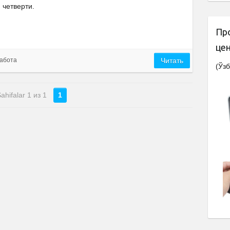
четверти.
Пр
це
абота
Читать
(Ўзб
ahifalar 1 из 1
1