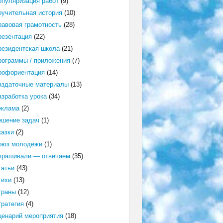
опуляризация работ
(9)
оучительная история
(10)
равовая грамотность
(28)
резентация
(22)
резидентская школа
(21)
рограммы / приложения
(7)
рофориентация
(14)
аздаточные материалы
(13)
азработка урока
(34)
еклама
(2)
ешение задач
(1)
казки
(2)
оюз молодёжи
(1)
прашивали — отвечаем
(35)
татьи
(43)
тихи
(13)
траны
(12)
тратегия
(4)
ценарий мероприятия
(18)