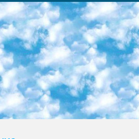
ка образовательный центр (Худайкулов Ш.) итоговый государственный аттестационный экзамен ориентирован на творческое и логическое мышление при подготовке базы материалов учитывать введение заданий. 5. Следует отметить, что: сертификат государственного образца о знании общеобразовательного предмета и как минимум национальный уровень B1 по предметам на иностранных языках, указанным в Приложении 2. или международно признанный сертификат эквивалентного уровня студенты, изучающие определенный предмет, освобождаются от экзамена; по соответствующим предметам запланирована итоговая государственная аттестация за день до дня, путем жеребьевки Рабочей группой (в письменной форме по предметам, проводимым в форме) из числа сформированных вариантов выбрано 2 варианта; 2 выбранных варианта экзамена анонсированы на официальном сайте министерства и все выпускники по всей стране на основе этих вариантов проводит итоговую государственную аттестацию. 6. Государственное образование учащихся средних общеобразовательных учреждений. знания в соответствии с квалификационными требованиями, которые необходимо приобрести на основании стандартов итоговый (выпускной) контроль для 9 и 11 классов в целях тестирования Экзамены (далее – экзамены) состоят из предметов, перечисленных в приложении 1. будет сделано. 7. Экзамены пройдут с 26 мая по 15 июня 2024 г. (кроме науки физического воспитания). 8. Физическая для учащихся 9 классов общесредних образовательных учреждений. Экзамены по предмету «Образование, квалификация медицина» 1-6 мая 2024 года. сотрудники перевести под присмотр (с отклонениями в физическом или умственном развитии) специализированная школа для детей, школы-интернаты и со сколиозом школы-интернаты санаторного типа для больных детей исключены). 9. Он был слепым, слабовидящим и имел нарушения опорно-двигательного аппарата. экзамены в специализированных школах и интернатах для детей должны проводиться исходя из требований, предъявляемых к общеобразовательным учреждениям (физкультура кроме науки). 10. Специализированная школа для глухих и слабослышащих детей. и экзамены в интернатах и быть реализован в виде письменного теста по математике. 11. Специальность для умственно отсталых детей. Для 9 класса Родной язык и литературное письмо Государственный язык (язык обучения – узбекский). для неклассов) написано Математическое письмо Письменная/устная история Узбекистана Физическое воспитание практично Итоговый контроль Для 11 класса Написание родного языка и литературы (эссе) Математическое письмо Узбекский язык (обучение на узбекском языке) не посещающее общее среднее образование для учреждений)/Образовательное учреждение выбор письменный и устный Иностранный язык письменный/устный Письменная/устная история Узбекистана *По выбору студента:  Химия  Физика  Основы государственного права  География 10 бесплатных образовательных ресурсов - Мы составили подборку онлайн-проектов с интерактивными упражнениями, видеолекциями и статьями. Они помогут вам обрести новые и освежить старые знания бесплатно. 1. «ИНТУИТ» Старейшая образовательная площадка Рунета. Здесь вы найдёте сотни текстовых и видеокурсов на десятки различных тем — от программирования до психологии. Многие курсы подготовлены российскими университетами и крупными международными компаниями вроде Intel и Microsoft. Самостоятельное обучение бесплатное, но желающие могут оплатить услуги персональных наставников. 2. «Смартия» знакомит с актуальными профессиями и подсказывает, как им обучаться. Выбрав заинтересовавшую вас специальность — SMM-специалист, фотограф, веб-дизайнер или другую, — увидите список необходимых для неё умений. Чтобы вы могли освоить их самостоятельно, для каждого умения площадка отображает подборку ссылок на учебные материалы. Хотя «Смартия» ориентируется на русскоязычную аудиторию, часть контента всё же доступна только на английском. 3. «Лекторий Физтеха» Проект Московского физико-технического института (Физтеха). С его помощью вы можете смотреть онлайн серии лекций, записанные на видео в этом вузе. В числе доступных предметов — физика, биология, химия, информационные технологии и другие. К некоторым лекциям администрация ресурса прилагает готовые конспекты, которые можно скачивать в PDF-формате. 4. ITMOcourses Онлайн-площадка Санкт-Петербургского национального исследовательского университета информационных технологий, механики и оптики (ИТМО). Ресурс предоставляет свободный доступ к курсам, разработанным в этом вузе. Каталог материалов разбит на четыре категории: «Оптические системы и технологии», «Приборостроение и робототехника», «Информационные технологии» и «Биотехнологии». Курсы состоят из видеолекций, интерактивных демонстраций и заданий. 5. «КиберЛенинка» Электронная научная библиот