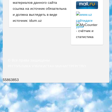
материалов данного сайта
ссылка на источник обязательна
и должна выглядеть в виде
источник: idum.uz
© Все права защищены
РЕСПУБЛИКА УЗБЕКИСТАН МИНИСТРЕРСТВО ДОШКОЛЬНОГО И ШКОЛЬНОГО ОБРАЗОВАНИЯ КОМАНДА в общеобразовательных учреждениях в 2023-2024 учебном году организация и проведение итоговой государственной аттестации обучающихся о Министра дошкольного и школьного образования Республики Узбекистан от 4 марта 2008 года (постановлением Минюста от 20 марта 2008 года № 1778 государственной регистрации) «Итоговое состояние учащихся общего среднего образования на основании положения об утверждении положения об аттестации общего среднего образования выпускной экзамен студентов в образовательных учреждениях в 2023-2024 учебном году В целях организации и прохождения аттестации приказываю: 1. Следующее: перечень предметов, по которым будет проводиться итоговая государственная аттестация и экзамен формы перевода согласно приложению 1; сертификаты международного образца, оценивающие уровень владения иностранными языками перечень согласно приложению 2; 2. Педагогический при специализированных образовательных учреждениях. научно-практический центр квалификации и международной оценки (Д.Давидова) 2024 г. До 25 марта: задания по предметам, по которым будет проводиться итоговая аттестация разработка и утверждение технических условий; итоговая аттестация на основании разработанного предметного задания разработка вопросов по предметам (устно и письменно), экзамен передача; общеобразовательные средние школы и специальные учебные заведения учащиеся выпускных классов школ и интернатов в агентской системе подготовка базы данных экзаменационных материалов и критериев оценки; перевод базы экзаменационных материалов на все языки обучения подать в Республиканский образовательный центр для изготовления; варианты экзаменов на основе разработанных контрольных материалов пусть будут поставлены задачи формирования. 3. Республиканский образовательный центр (Ш.Худайкулов) до 5 апреля 2024 года. до: база данных предоставленных экзаменационных материалов на все языки обучения перевод и экспертиза; для слепых, слабовидящих, глухих, слабослышащих и умственно отсталых детей учащиеся выпускных классов специализированных школ и школ-интернатов база данных экзаменационных материалов на всех преподаваемых языках подготовка критериев оценки; специализированные школы для умственно отсталых детей и технологии для учащихся выпускных классов школ-интернатов разработка соответствующих рекомендаций и критериев проведения ЕГЭ по естествознанию давать задания. 4. Педагогический при специализированных образовательных учреждениях. Научно-практический центр навыков и международной оценки (Д.Давидова), Республика образовательный центр (Худайкулов Ш.) итоговый государственный аттестационный экзамен ориентирован на творческое и логическое мышление при подготовке базы материалов учитывать введение заданий. 5. Следует отметить, что: сертификат государственного образца о знании общеобразовательного предмета и как минимум национальный уровень B1 по предметам на иностранных языках, указанным в Приложении 2. или международно признанный сертификат эквивалентного уровня студенты, изучающие определенный предмет, освобождаются от экзамена; по соответствующим предметам запланирована итоговая государственная аттестация за день до дня, путем жеребьевки Рабочей группой (в письменной форме по предметам, проводимым в форме) из числа сформированных вариантов выбрано 2 варианта; 2 выбранных варианта экзамена анонсированы на официальном сайте министерства и все выпускники по всей стране на основе этих вариантов проводит итоговую государственную аттестацию. 6. Государственное образование учащихся средних общеобразовательных учреждений. знания в соответствии с квалификационными требованиями, которые необходимо приобрести на основании стандартов итоговый (выпускной) контроль для 9 и 11 классов в целях тестирования Экзамены (далее – экзамены) состоят из предметов, перечисленных в приложении 1. будет сделано. 7. Экзамены пройдут с 26 мая по 15 июня 2024 г. (кроме науки физического воспитания). 8. Физическая для учащихся 9 классов общесредних образовательных учреждений. Экзамены по предмету «Образование, квалификация медицина» 1-6 мая 2024 года. сотрудники перевести под присмотр (с отклонениями в физическом или умственном развитии) специализированная школа для детей, школы-интернаты и со сколиозом школы-интернаты санаторного типа для больных детей исключены). 9. Он был слепым, слабовидящим и имел нарушения опорно-двигательного аппарата. экзамены в специализированных школах и интернатах для детей должны проводиться исходя из требований, предъявляемых к общеобразовательным учреждениям (физкультура кроме науки). 10. Специализированная школа для глухих и слабослышащих детей. и экзамены в интернатах и быть реализован в виде письменного теста по математике. 11. Специальность для умственно отсталых детей. Для 9 класса Родной язык и литературное письмо Государственный язык (язык обучения – узбекский). для неклассов) написано Математическое письмо Письменная/устная история Узбекистана Физическое воспитание практично Итоговый контроль Для 11 класса Написание родного языка и литературы (эссе) Математическое письмо Узбекский язык (обучение на узбекском языке) не посещающее общее среднее образование для учреждений)/Образовательное учреждение выбор письменный и устный Иностранный язык письменный/устный Письменная/устная история Узбекистана *По выбору студента:  Химия  Физика  Основы государственного права  География 10 бесплатных образовательных ресурсов - Мы составили подборку онлайн-проектов с интерактивными упражнениями, видеолекциями и статьями. Они помогут вам обрести новые и освежить старые знания бесплатно. 1. «ИНТУИТ» Старейшая образовательная площадка Рунета. Здесь вы найдёте сотни текстовых и видеокурсов на десятки различных тем — от программирования до психологии. Многие курсы подготовлены российскими университетами и крупными международными компаниями вроде Intel и Microsoft. Самостоятельное обучение бесплатное, но желающие могут оплатить услуги персональных наставников. 2. «Смартия» знакомит с актуальными профессиями и подсказывает, как им обучаться. Выбрав заинтересовавшую вас специальность — SMM-специалист, фотограф, веб-дизайнер или другую, — увидите список необходимых для неё умений. Чтобы вы могли освоить их самостоятельно, для каждого умения площадка отображает подборку ссылок на учебные материалы. Хотя «Смартия» ориентируется на русскоязычную аудиторию, часть контента всё же доступна только на английском. 3. «Лекторий Физтеха» Проект Московского физико-технического института (Физтеха). С его помощью вы можете смотреть онлайн серии лекций, записанные на видео в этом вузе. В числе доступных предметов — физика, биология, химия, информационные технологии и другие. К некоторым лекциям администрация ресурса прилагает готовые конспекты, которые можно скачивать в PDF-формате. 4. ITMOcourses Онлайн-площадка Санкт-Петербургского национального исследовательского университета информационных технологий, механики и оптики (ИТМО). Ресурс предоставляет свободный доступ к курсам, разработанным в этом вузе. Каталог материалов разбит на четыре категории: «Оптические системы и технологии», «Приборостроение и робототехника», «Информационные технологии» и «Биотехнологии». Курсы состоят из видеолекций, интерактивных демонстраций и заданий. 5. «КиберЛенинка» Электронная научная библиотека открытого доступа. Каталог площадки регулярно обрастает текстами статей из различных научных изданий. Сгруппированные по журналам и рубрикам публикации можно читать онлайн или скачивать целиком в PDF-формате. Проект нацелен на популяризацию науки за счёт открытого доступа к качественной информации. 6. «ПостНаука» На этом ресурсе публикуют подборки видеолекций, составленные экспертами из разных отраслей и объединённые общими темами. Среди них, к примеру, есть серии «Биоинформатика и геномика», «Культура средневековой Скандинавии» и Cinema Studies о теории кино. Каждая подборка лекций — логически связанная история, рассказанная экспертом от первого лица. Кроме того, на сайте появляются научно-образовательные статьи и тесты на разные темы. 7. «Newочём» Команда проекта «Newочём» отбирает самые интересные тексты из англоязычных СМИ и переводит те из них, за которые голосуют участники сообщества «ВКонтакте». По большей части это научно-популярные статьи. Редакторы придумывают лишь заголовки, в остальном содержание переводов соответствует оригиналам. Полные тексты можно читать прямо в социальной сети. 8. InternetUrok Онлайн-база материалов по основным дисциплинам школьной программы. Информация на сайте структурирована по классам, предметам и темам (урокам). Каждый урок состоит из видеолекций и конспектов. Есть также интерактивные тренажёры и тесты для закрепления пройденного материала. Даже если вы давно окончили школу, возможность повторить программу старших классов всегда может пригодиться. 9. Edutainme Ещё один ресурс об образовании. В отличие от Newtonew, как мне кажется, Edutainme больше ориентируется на представителей индустрии: педагогов, предпринимателей, разработчиков образовательных проектов. Но и любой, кто просто стремится к саморазвитию, найдёт на сайте много полезного и интересного для себя. Например, информацию о новых курсах и образовательных сервисах. 10. Newtonew Онлайн-медиа об образовании и обучении в широком смысле. Авторы Newtonew пишут об инструментах, заведениях, тактиках и стратегиях, которые помогают учить других и получать новые знания самостоятельно. На этой площадке вы найдёте новости, обзоры, аналитические мате
55863853