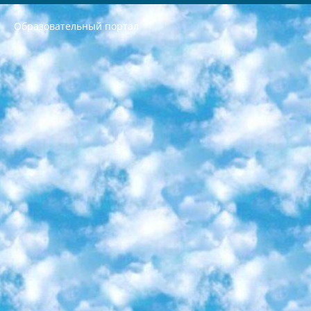
Образовательный портал
РЕСПУБЛИКА УЗБЕКИСТАН МИНИСТРЕРСТВО ДОШКОЛЬНОГО И ШКОЛЬНОГО ОБРАЗОВАНИЯ КОМАНДА в общеобразовательных учреждениях в 2023-2024 учебном году организация и проведение итоговой государственной аттестации обучающихся о Министра дошкольного и школьного образования Республики Узбекистан от 4 марта 2008 года (постановлением Минюста от 20 марта 2008 года № 1778 государственной регистрации) «Итоговое состояние учащихся общего среднего образования на основании положения об утверждении положения об аттестации общего среднего образования выпускной экзамен студентов в образовательных учреждениях в 2023-2024 учебном году В целях организации и прохождения аттестации приказываю: 1. Следующее: перечень предметов, по которым будет проводиться итоговая государственная аттестация и экзамен формы перевода согласно приложению 1; сертификаты международного образца, оценивающие уровень владения иностранными языками перечень согласно приложению 2; 2. Педагогический при специализированных образовательных учреждениях. научно-практический центр квалификации и международной оценки (Д.Давидова) 2024 г. До 25 марта: задания по предметам, по которым будет проводиться итоговая аттестация разработка и утверждение технических условий; итоговая аттестация на основании разработанного предметного задания разработка вопросов по предметам (устно и письменно), экзамен передача; общеобразовательные средние школы и специальные учебные заведения учащиеся выпускных классов школ и интернатов в агентской системе подготовка базы данных экзаменационных материалов и критериев оценки; перевод базы экзаменационных материалов на все языки обучения подать в Республиканский образовательный центр для изготовления; варианты экзаменов на основе разработанных контрольных материалов пусть будут поставлены задачи формирования. 3. Республиканский образовательный центр (Ш.Худайкулов) до 5 апреля 2024 года. до: база данных предоставленных экзаменационных материалов на все языки обучения перевод и экспертиза; для слепых, слабовидящих, глухих, слабослышащих и умственно отсталых детей учащиеся выпускных классов специализированных школ и школ-интернатов база данных экзаменационных материалов на всех преподаваемых языках подготовка критериев оценки; специализированные школы для умственно отсталых детей и технологии для учащихся выпускных классов школ-интернатов разработка соответствующих рекомендаций и критериев проведения ЕГЭ по естествознанию давать задания. 4. Педагогический при специализированных образовательных учреждениях. Научно-практический центр навыков и международной оценки (Д.Давидова), Республика образовательный центр (Худайкулов Ш.) итоговый государственный аттестационный экзамен ориентирован на творческое и логическое мышление при подготовке базы материалов учитывать введение заданий. 5. Следует отметить, что: сертификат государственного образца о знании общеобразовательного предмета и как минимум национальный уровень B1 по предметам на иностранных языках, указанным в Приложении 2. или международно признанный сертификат эквивалентного уровня студенты, изучающие определенный предмет, освобождаются от экзамена; по соответствующим предметам запланирована итоговая государственная аттестация за день до дня, путем жеребьевки Рабочей группой (в письменной форме по предметам, проводимым в форме) из числа сформированных вариантов выбрано 2 варианта; 2 выбранных варианта экзамена анонсированы на официальном сайте министерства и все выпускники по всей стране на основе этих вариантов проводит итоговую государственную аттестацию. 6. Государственное образование учащихся средних общеобразовательных учреждений. знания в соответствии с квалификационными требованиями, которые необходимо приобрести на основании стандартов итоговый (выпускной) контроль для 9 и 11 классов в целях тестирования Экзамены (далее – экзамены) состоят из предметов, перечисленных в приложении 1. будет сделано. 7. Экзамены пройдут с 26 мая по 15 июня 2024 г. (кроме науки физического воспитания). 8. Физическая для учащихся 9 классов общесредних образовательных учреждений. Экзамены по предмету «Образование, квалификация медицина» 1-6 мая 2024 года. сотрудники перевести под присмотр (с отклонениями в физическом или умственном развитии) специализированная школа для детей, школы-интернаты и со сколиозом школы-интернаты санаторного типа для больных детей исключены). 9. Он был слепым, слабовидящим и имел нарушения опорно-двигательного аппарата. экзамены в специализированных школах и интернатах для детей должны проводиться исходя из требований, предъявляемых к общеобразовательным учреждениям (физкультура кроме науки). 10. Специализированная школа для глухих и слабослышащих детей. и экзамены в интернатах и быть реализован в виде письменного теста по математике. 11. Специальность для умственно отсталых детей. Для 9 класса Родной язык и литературное письмо Государственный язык (язык обучения – узбекский). для неклассов) написано Математическое письмо Письменная/устная история Узбекистана Физическое воспитание практично Итоговый контроль Для 11 класса Написание родного языка и литературы (эссе) Математическое письмо Узбекский язык (обучение на узбекском языке) не посещающее общее среднее образование для учреждений)/Образовательное учреждение выбор письменный и устный Иностранный язык письменный/устный Письменная/устная история Узбекистана *По выбору студента:  Химия  Физика  Основы государственного права  География 10 бесплатных образовательных ресурсов - Мы составили подборку онлайн-проектов с интерактивными упражнениями, видеолекциями и статьями. Они помогут вам обрести новые и освежить старые знания бесплатно. 1. «ИНТУИТ» Старейшая образовательная площадка Рунета. Здесь вы найдёте сотни текстовых и видеокурсов на десятки различных тем — от программирования до психологии. Многие курсы подготовлены российскими университетами и крупными международными компаниями вроде Intel и Microsoft. Самостоятельное обучение бесплатное, но желающие могут оплатить услуги персональных наставников. 2. «Смартия» знакомит с актуальными профессиями и подсказывает, как им обучаться. Выбрав заинтересовавшую вас специальность — SMM-специалист, фотограф, веб-дизайнер или другую, — увидите список необходимых для неё умений. Чтобы вы могли освоить их самостоятельно, для каждого умения площадка отображает подборку ссылок на учебные материалы. Хотя «Смартия» ориентируется на русскоязычную аудиторию, часть контента всё же доступна только на английском. 3. «Лекторий Физтеха» Проект Московского физико-технического института (Физтеха). С его помощью вы можете смотреть онлайн серии лекций, записанные на видео в этом вузе. В числе доступных предметов — физика, биология, химия, информационные технологии и другие. К некоторым лекциям администрация ресурса прилагает готовые конспекты, которые можно скачивать в PDF-формате. 4. ITMOcourses Онлайн-площадка Санкт-Петербургского национального исследовательского университета информационных технологий, механики и оптики (ИТМО). Ресурс предоставляет свободный доступ к курсам, разработанным в этом вузе. Каталог материалов разбит на четыре категории: «Оптические системы и технологии», «Приборостроение и робототехника», «Информационные технологии» и «Биотехнологии». Курсы состоят из видеолекций, интерактивных демонстраций и заданий. 5. «КиберЛенинка» Электронная научная библиотека открытого доступа. Каталог площадки регулярно обрастает текстами статей из различных научных изданий. Сгруппированные по журналам и рубрикам публикации можно читать онлайн или скачивать целиком в PDF-формате. Проект нацелен на популяризацию науки за счёт открытого доступа к качественной информации. 6. «ПостНаука» На этом ресурсе публикуют подборки видеолекций, составленные экспертами из разных отраслей и объединённые общими темами. Среди них, к примеру, есть серии «Биоинформатика и геномика», «Культура средневековой Скандинавии» и Cinema Studies о теории кино. Каждая подборка лекций — логически связанная история, рассказанная экспертом от первого лица. Кроме того, на сайте появляются научно-образовательные статьи и тесты на разные темы. 7. «Newочём» Команда проекта «Newочём» отбирает самые интересные тексты из англоязычных СМИ и переводит те из них, за которые голосуют участники сообщества «ВКонтакте». По большей части это научно-популярные статьи. Редакторы придумывают лишь заголовки, в остальном содержание переводов соответствует оригиналам. Полные тексты можно читать прямо в социальной сети. 8. InternetUrok Онлайн-база материалов по основным дисциплинам школьной программы. Информация на сайте структурирована по классам, предметам и темам (урокам). Каждый урок состоит из видеолекций и конспектов. Есть также интерактивные тренажёры и тесты для закрепления пройденного материала. Даже если вы давно окончили школу, возможность повторить программу старших классов всегда может пригодиться. 9. Edutainme Ещё один ресурс об образовании. В отличие от Newtonew, как мне кажется, Edutainme больше ориентируется на представителей индустрии: педагогов, предпринимателей, разработчиков образовательных проектов. Но и любой, кто просто стремится к саморазвитию, найдёт на сайте много полезного и интересного для себя. Например, информацию о новых курсах и образовательных сервисах. 10. Newtonew Онлайн-медиа об образовании и обучении в широком смысле. Авторы Newtonew пишут об инструментах, заведениях, тактиках и стратегиях, которые помогают учить других и получать новые знания самостоятельно. На этой площадке вы найдёте новости, обзоры, аналитические мат