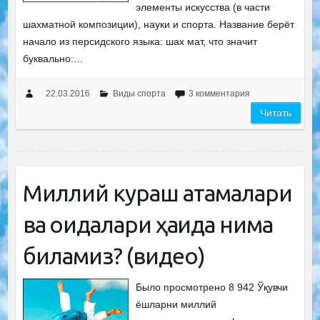
элементы искусства (в части
шахматной композиции), науки и спорта. Название берёт
начало из персидского языка: шах мат, что значит
буквально:…
22.03.2016
Виды спорта
3 комментария
Читать
Миллий кураш атамалари
ва қоидалари ҳақида нима
биламиз? (видео)
Было просмотрено 8 942 Ўқувчи
ёшларни миллий