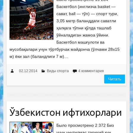
Баскетбол (инглизча basket —
сават, ball — тўп) — спорт тури,
3,05 метр баланддаги саватли
ҳалқага тўпни қўлда ташлаб
ўйналадиган жамоа ўйини.
Баскетбол машғулоти ва
мусобақалари учун тўртбурчак майдонча (ўлчами 28х15
м) ёки зал (баландлиги 7 м)…
02.12.2014
Виды спорта
4 комментария
Читать
Ўзбекистон ифтихорлари
Было просмотрено 2 372 Биз
учун унутилмас тарихий кун