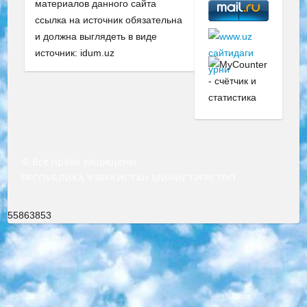
материалов данного сайта
ссылка на источник обязательна
и должна выглядеть в виде
источник: idum.uz
© Все права защищены
РЕСПУБЛИКА УЗБЕКИСТАН МИНИСТРЕРСТВО ДОШКОЛЬНОГО И ШКОЛЬНОГО ОБРАЗОВАНИЯ КОМАНДА в общеобразовательных учреждениях в 2023-2024 учебном году организация и проведение итоговой государственной аттестации обучающихся о Министра дошкольного и школьного образования Республики Узбекистан от 4 марта 2008 года (постановлением Минюста от 20 марта 2008 года № 1778 государственной регистрации) «Итоговое состояние учащихся общего среднего образования на основании положения об утверждении положения об аттестации общего среднего образования выпускной экзамен студентов в образовательных учреждениях в 2023-2024 учебном году В целях организации и прохождения аттестации приказываю: 1. Следующее: перечень предметов, по которым будет проводиться итоговая государственная аттестация и экзамен формы перевода согласно приложению 1; сертификаты международного образца, оценивающие уровень владения иностранными языками перечень согласно приложению 2; 2. Педагогический при специализированных образовательных учреждениях. научно-практический центр квалификации и международной оценки (Д.Давидова) 2024 г. До 25 марта: задания по предметам, по которым будет проводиться итоговая аттестация разработка и утверждение технических условий; итоговая аттестация на основании разработанного предметного задания разработка вопросов по предметам (устно и письменно), экзамен передача; общеобразовательные средние школы и специальные учебные заведения учащиеся выпускных классов школ и интернатов в агентской системе подготовка базы данных экзаменационных материалов и критериев оценки; перевод базы экзаменационных материалов на все языки обучения подать в Республиканский образовательный центр для изготовления; варианты экзаменов на основе разработанных контрольных материалов пусть будут поставлены задачи формирования. 3. Республиканский образовательный центр (Ш.Худайкулов) до 5 апреля 2024 года. до: база данных предоставленных экзаменационных материалов на все языки обучения перевод и экспертиза; для слепых, слабовидящих, глухих, слабослышащих и умственно отсталых детей учащиеся выпускных классов специализированных школ и школ-интернатов база данных экзаменационных материалов на всех преподаваемых языках подготовка критериев оценки; специализированные школы для умственно отсталых детей и технологии для учащихся выпускных классов школ-интернатов разработка соответствующих рекомендаций и критериев проведения ЕГЭ по естествознанию давать задания. 4. Педагогический при специализированных образовательных учреждениях. Научно-практический центр навыков и международной оценки (Д.Давидова), Республика образовательный центр (Худайкулов Ш.) итоговый государственный аттестационный экзамен ориентирован на творческое и логическое мышление при подготовке базы материалов учитывать введение заданий. 5. Следует отметить, что: сертификат государственного образца о знании общеобразовательного предмета и как минимум национальный уровень B1 по предметам на иностранных языках, указанным в Приложении 2. или международно признанный сертификат эквивалентного уровня студенты, изучающие определенный предмет, освобождаются от экзамена; по соответствующим предметам запланирована итоговая государственная аттестация за день до дня, путем жеребьевки Рабочей группой (в письменной форме по предметам, проводимым в форме) из числа сформированных вариантов выбрано 2 варианта; 2 выбранных варианта экзамена анонсированы на официальном сайте министерства и все выпускники по всей стране на основе этих вариантов проводит итоговую государственную аттестацию. 6. Государственное образование учащихся средних общеобразовательных учреждений. знания в соответствии с квалификационными требованиями, которые необходимо приобрести на основании стандартов итоговый (выпускной) контроль для 9 и 11 классов в целях тестирования Экзамены (далее – экзамены) состоят из предметов, перечисленных в приложении 1. будет сделано. 7. Экзамены пройдут с 26 мая по 15 июня 2024 г. (кроме науки физического воспитания). 8. Физическая для учащихся 9 классов общесредних образовательных учреждений. Экзамены по предмету «Образование, квалификация медицина» 1-6 мая 2024 года. сотрудники перевести под присмотр (с отклонениями в физическом или умственном развитии) специализированная школа для детей, школы-интернаты и со сколиозом школы-интернаты санаторного типа для больных детей исключены). 9. Он был слепым, слабовидящим и имел нарушения опорно-двигательного аппарата. экзамены в специализированных школах и интернатах для детей должны проводиться исходя из требований, предъявляемых к общеобразовательным учреждениям (физкультура кроме науки). 10. Специализированная школа для глухих и слабослышащих детей. и экзамены в интернатах и быть реализован в виде письменного теста по математике. 11. Специальность для умственно отсталых детей. Для 9 класса Родной язык и литературное письмо Государственный язык (язык обучения – узбекский). для неклассов) написано Математическое письмо Письменная/устная история Узбекистана Физическое воспитание практично Итоговый контроль Для 11 класса Написание родного языка и литературы (эссе) Математическое письмо Узбекский язык (обучение на узбекском языке) не посещающее общее среднее образование для учреждений)/Образовательное учреждение выбор письменный и устный Иностранный язык письменный/устный Письменная/устная история Узбекистана *По выбору студента:  Химия  Физика  Основы государственного права  География 10 бесплатных образовательных ресурсов - Мы составили подборку онлайн-проектов с интерактивными упражнениями, видеолекциями и статьями. Они помогут вам обрести новые и освежить старые знания бесплатно. 1. «ИНТУИТ» Старейшая образовательная площадка Рунета. Здесь вы найдёте сотни текстовых и видеокурсов на десятки различных тем — от программирования до психологии. Многие курсы подготовлены российскими университетами и крупными международными компаниями вроде Intel и Microsoft. Самостоятельное обучение бесплатное, но желающие могут оплатить услуги персональных наставников. 2. «Смартия» знакомит с актуальными профессиями и подсказывает, как им обучаться. Выбрав заинтересовавшую вас специальность — SMM-специалист, фотограф, веб-дизайнер или другую, — увидите список необходимых для неё умений. Чтобы вы могли освоить их самостоятельно, для каждого умения площадка отображает подборку ссылок на учебные материалы. Хотя «Смартия» ориентируется на русскоязычную аудиторию, часть контента всё же доступна только на английском. 3. «Лекторий Физтеха» Проект Московского физико-технического института (Физтеха). С его помощью вы можете смотреть онлайн серии лекций, записанные на видео в этом вузе. В числе доступных предметов — физика, биология, химия, информационные технологии и другие. К некоторым лекциям администрация ресурса прилагает готовые конспекты, которые можно скачивать в PDF-формате. 4. ITMOcourses Онлайн-площадка Санкт-Петербургского национального исследовательского университета информационных технологий, механики и оптики (ИТМО). Ресурс предоставляет свободный доступ к курсам, разработанным в этом вузе. Каталог материалов разбит на четыре категории: «Оптические системы и технологии», «Приборостроение и робототехника», «Информационные технологии» и «Биотехнологии». Курсы состоят из видеолекций, интерактивных демонстраций и заданий. 5. «КиберЛенинка» Электронная научная библиотека открытого доступа. Каталог площадки регулярно обрастает текстами статей из различных научных изданий. Сгруппированные по журналам и рубрикам публикации можно читать онлайн или скачивать целиком в PDF-формате. Проект нацелен на популяризацию науки за счёт открытого доступа к качественной информации. 6. «ПостНаука» На этом ресурсе публикуют подборки видеолекций, составленные экспертами из разных отраслей и объединённые общими темами. Среди них, к примеру, есть серии «Биоинформатика и геномика», «Культура средневековой Скандинавии» и Cinema Studies о теории кино. Каждая подборка лекций — логически связанная история, рассказанная экспертом от первого лица. Кроме того, на сайте появляются научно-образовательные статьи и тесты на разные темы. 7. «Newочём» Команда проекта «Newочём» отбирает самые интересные тексты из англоязычных СМИ и переводит те из них, за которые голосуют участники сообщества «ВКонтакте». По большей части это научно-популярные статьи. Редакторы придумывают лишь заголовки, в остальном содержание переводов соответствует оригиналам. Полные тексты можно читать прямо в социальной сети. 8. InternetUrok Онлайн-база материалов по основным дисциплинам школьной программы. Информация на сайте структурирована по классам, предметам и темам (урокам). Каждый урок состоит из видеолекций и конспектов. Есть также интерактивные тренажёры и тесты для закрепления пройденного материала. Даже если вы давно окончили школу, возможность повторить программу старших классов всегда может пригодиться. 9. Edutainme Ещё один ресурс об образовании. В отличие от Newtonew, как мне кажется, Edutainme больше ориентируется на представителей индустрии: педагогов, предпринимателей, разработчиков образовательных проектов. Но и любой, кто просто стремится к саморазвитию, найдёт на сайте много полезного и интересного для себя. Например, информацию о новых курсах и образовательных сервисах. 10. Newtonew Онлайн-медиа об образовании и обучении в широком смысле. Авторы Newtonew пишут об инструментах, заведениях, тактиках и стратегиях, которые помогают учить других и получать новые знания самостоятельно. На этой площадке вы найдёте новости, обзоры, аналитические мате
55863853