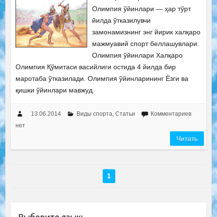
Олимпия ўйинлари — ҳар тўрт
йилда ўтказилувчи
замонамизнинг энг йирик халқаро
мажмуавий спорт беллашувлари.
Олимпия ўйинлари Халқаро
Олимпия Қўмитаси васийлиги остида 4 йилда бир
маротаба ўтказилади. Олимпия ўйинларининг Ёзги ва
қишки ўйинлари мавжуд.
13.06.2014
Виды спорта
,
Статьи
Комментариев
нет
Читать
1