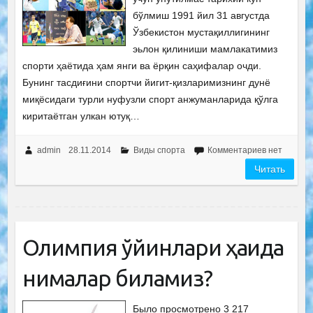
бўлмиш 1991 йил 31 августда
Ўзбекистон мустақиллигининг
эьлон қилиниши мамлакатимиз
спорти ҳаётида ҳам янги ва ёрқин саҳифалар очди.
Бунинг тасдиғини спортчи йигит-қизларимизнинг дунё
миқёсидаги турли нуфузли спорт анжуманларида қўлга
киритаётган улкан ютуқ…
admin
28.11.2014
Виды спорта
Комментариев нет
Читать
Олимпия ўйинлари ҳақида
нималар биламиз?
Было просмотрено 3 217