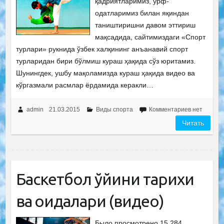
қадриятларимиз, урф-
одатларимиз билан яқиндан
таништиришни давом эттириш
мақсадида, сайтимиздаги «Спорт
турлари» рукнида ўзбек халқининг анъанавий спорт
турларидан бири бўлмиш кураш ҳақида сўз юритамиз.
Шунингдек, ушбу мақоламизда кураш ҳақида видео ва
кўргазмали расмлар ёрдамида керакли…
admin
21.03.2015
Виды спорта
Комментариев нет
Читать
Баскетбол ўйини тарихи
ва қоидалари (видео)
Было просмотрено 15 284