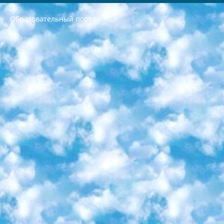
Образовательный портал
РЕСПУБЛИКА УЗБЕКИСТАН МИНИСТРЕРСТВО ДОШКОЛЬНОГО И ШКОЛЬНОГО ОБРАЗОВАНИЯ КОМАНДА в общеобразовательных учреждениях в 2023-2024 учебном году организация и проведение итоговой государственной аттестации обучающихся о Министра дошкольного и школьного образования Республики Узбекистан от 4 марта 2008 года (постановлением Минюста от 20 марта 2008 года № 1778 государственной регистрации) «Итоговое состояние учащихся общего среднего образования на основании положения об утверждении положения об аттестации общего среднего образования выпускной экзамен студентов в образовательных учреждениях в 2023-2024 учебном году В целях организации и прохождения аттестации приказываю: 1. Следующее: перечень предметов, по которым будет проводиться итоговая государственная аттестация и экзамен формы перевода согласно приложению 1; сертификаты международного образца, оценивающие уровень владения иностранными языками перечень согласно приложению 2; 2. Педагогический при специализированных образовательных учреждениях. научно-практический центр квалификации и международной оценки (Д.Давидова) 2024 г. До 25 марта: задания по предметам, по которым будет проводиться итоговая аттестация разработка и утверждение технических условий; итоговая аттестация на основании разработанного предметного задания разработка вопросов по предметам (устно и письменно), экзамен передача; общеобразовательные средние школы и специальные учебные заведения учащиеся выпускных классов школ и интернатов в агентской системе подготовка базы данных экзаменационных материалов и критериев оценки; перевод базы экзаменационных материалов на все языки обучения подать в Республиканский образовательный центр для изготовления; варианты экзаменов на основе разработанных контрольных материалов пусть будут поставлены задачи формирования. 3. Республиканский образовательный центр (Ш.Худайкулов) до 5 апреля 2024 года. до: база данных предоставленных экзаменационных материалов на все языки обучения перевод и экспертиза; для слепых, слабовидящих, глухих, слабослышащих и умственно отсталых детей учащиеся выпускных классов специализированных школ и школ-интернатов база данных экзаменационных материалов на всех преподаваемых языках подготовка критериев оценки; специализированные школы для умственно отсталых детей и технологии для учащихся выпускных классов школ-интернатов разработка соответствующих рекомендаций и критериев проведения ЕГЭ по естествознанию давать задания. 4. Педагогический при специализированных образовательных учреждениях. Научно-практический центр навыков и международной оценки (Д.Давидова), Республика образовательный центр (Худайкулов Ш.) итоговый государственный аттестационный экзамен ориентирован на творческое и логическое мышление при подготовке базы материалов учитывать введение заданий. 5. Следует отметить, что: сертификат государственного образца о знании общеобразовательного предмета и как минимум национальный уровень B1 по предметам на иностранных языках, указанным в Приложении 2. или международно признанный сертификат эквивалентного уровня студенты, изучающие определенный предмет, освобождаются от экзамена; по соответствующим предметам запланирована итоговая государственная аттестация за день до дня, путем жеребьевки Рабочей группой (в письменной форме по предметам, проводимым в форме) из числа сформированных вариантов выбрано 2 варианта; 2 выбранных варианта экзамена анонсированы на официальном сайте министерства и все выпускники по всей стране на основе этих вариантов проводит итоговую государственную аттестацию. 6. Государственное образование учащихся средних общеобразовательных учреждений. знания в соответствии с квалификационными требованиями, которые необходимо приобрести на основании стандартов итоговый (выпускной) контроль для 9 и 11 классов в целях тестирования Экзамены (далее – экзамены) состоят из предметов, перечисленных в приложении 1. будет сделано. 7. Экзамены пройдут с 26 мая по 15 июня 2024 г. (кроме науки физического воспитания). 8. Физическая для учащихся 9 классов общесредних образовательных учреждений. Экзамены по предмету «Образование, квалификация медицина» 1-6 мая 2024 года. сотрудники перевести под присмотр (с отклонениями в физическом или умственном развитии) специализированная школа для детей, школы-интернаты и со сколиозом школы-интернаты санаторного типа для больных детей исключены). 9. Он был слепым, слабовидящим и имел нарушения опорно-двигательного аппарата. экзамены в специализированных школах и интернатах для детей должны проводиться исходя из требований, предъявляемых к общеобразовательным учреждениям (физкультура кроме науки). 10. Специализированная школа для глухих и слабослышащих детей. и экзамены в интернатах и быть реализован в виде письменного теста по математике. 11. Специальность для умственно отсталых детей. Для 9 класса Родной язык и литературное письмо Государственный язык (язык обучения – узбекский). для неклассов) написано Математическое письмо Письменная/устная история Узбекистана Физическое воспитание практично Итоговый контроль Для 11 класса Написание родного языка и литературы (эссе) Математическое письмо Узбекский язык (обучение на узбекском языке) не посещающее общее среднее образование для учреждений)/Образовательное учреждение выбор письменный и устный Иностранный язык письменный/устный Письменная/устная история Узбекистана *По выбору студента:  Химия  Физика  Основы государственного права  География 10 бесплатных образовательных ресурсов - Мы составили подборку онлайн-проектов с интерактивными упражнениями, видеолекциями и статьями. Они помогут вам обрести новые и освежить старые знания бесплатно. 1. «ИНТУИТ» Старейшая образовательная площадка Рунета. Здесь вы найдёте сотни текстовых и видеокурсов на десятки различных тем — от программирования до психологии. Многие курсы подготовлены российскими университетами и крупными международными компаниями вроде Intel и Microsoft. Самостоятельное обучение бесплатное, но желающие могут оплатить услуги персональных наставников. 2. «Смартия» знакомит с актуальными профессиями и подсказывает, как им обучаться. Выбрав заинтересовавшую вас специальность — SMM-специалист, фотограф, веб-дизайнер или другую, — увидите список необходимых для неё умений. Чтобы вы могли освоить их самостоятельно, для каждого умения площадка отображает подборку ссылок на учебные материалы. Хотя «Смартия» ориентируется на русскоязычную аудиторию, часть контента всё же доступна только на английском. 3. «Лекторий Физтеха» Проект Московского физико-технического института (Физтеха). С его помощью вы можете смотреть онлайн серии лекций, записанные на видео в этом вузе. В числе доступных предметов — физика, биология, химия, информационные технологии и другие. К некоторым лекциям администрация ресурса прилагает готовые конспекты, которые можно скачивать в PDF-формате. 4. ITMOcourses Онлайн-площадка Санкт-Петербургского национального исследовательского университета информационных технологий, механики и оптики (ИТМО). Ресурс предоставляет свободный доступ к курсам, разработанным в этом вузе. Каталог материалов разбит на четыре категории: «Оптические системы и технологии», «Приборостроение и робототехника», «Информационные технологии» и «Биотехнологии». Курсы состоят из видеолекций, интерактивных демонстраций и заданий. 5. «КиберЛенинка» Электронная научная библиотека открытого доступа. Каталог площадки регулярно обрастает текстами статей из различных научных изданий. Сгруппированные по журналам и рубрикам публикации можно читать онлайн или скачивать целиком в PDF-формате. Проект нацелен на популяризацию науки за счёт открытого доступа к качественной информации. 6. «ПостНаука» На этом ресурсе публикуют подборки видеолекций, составленные экспертами из разных отраслей и объединённые общими темами. Среди них, к примеру, есть серии «Биоинформатика и геномика», «Культура средневековой Скандинавии» и Cinema Studies о теории кино. Каждая подборка лекций — логически связанная история, рассказанная экспертом от первого лица. Кроме того, на сайте появляются научно-образовательные статьи и тесты на разные темы. 7. «Newочём» Команда проекта «Newочём» отбирает самые интересные тексты из англоязычных СМИ и переводит те из них, за которые голосуют участники сообщества «ВКонтакте». По большей части это научно-популярные статьи. Редакторы придумывают лишь заголовки, в остальном содержание переводов соответствует оригиналам. Полные тексты можно читать прямо в социальной сети. 8. InternetUrok Онлайн-база материалов по основным дисциплинам школьной программы. Информация на сайте структурирована по классам, предметам и темам (урокам). Каждый урок состоит из видеолекций и конспектов. Есть также интерактивные тренажёры и тесты для закрепления пройденного материала. Даже если вы давно окончили школу, возможность повторить программу старших классов всегда может пригодиться. 9. Edutainme Ещё один ресурс об образовании. В отличие от Newtonew, как мне кажется, Edutainme больше ориентируется на представителей индустрии: педагогов, предпринимателей, разработчиков образовательных проектов. Но и любой, кто просто стремится к саморазвитию, найдёт на сайте много полезного и интересного для себя. Например, информацию о новых курсах и образовательных сервисах. 10. Newtonew Онлайн-медиа об образовании и обучении в широком смысле. Авторы Newtonew пишут об инструментах, заведениях, тактиках и стратегиях, которые помогают учить других и получать новые знания самостоятельно. На этой площадке вы найдёте новости, обзоры, аналитические мат