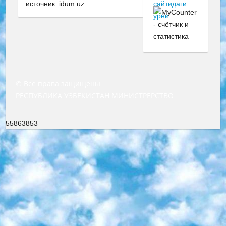
источник: idum.uz
© Все права защищены
РЕСПУБЛИКА УЗБЕКИСТАН МИНИСТРЕРСТВО ДОШКОЛЬНОГО И ШКОЛЬНОГО ОБРАЗОВАНИЯ КОМАНДА в общеобразовательных учреждениях в 2023-2024 учебном году организация и проведение итоговой государственной аттестации обучающихся о Министра дошкольного и школьного образования Республики Узбекистан от 4 марта 2008 года (постановлением Минюста от 20 марта 2008 года № 1778 государственной регистрации) «Итоговое состояние учащихся общего среднего образования на основании положения об утверждении положения об аттестации общего среднего образования выпускной экзамен студентов в образовательных учреждениях в 2023-2024 учебном году В целях организации и прохождения аттестации приказываю: 1. Следующее: перечень предметов, по которым будет проводиться итоговая государственная аттестация и экзамен формы перевода согласно приложению 1; сертификаты международного образца, оценивающие уровень владения иностранными языками перечень согласно приложению 2; 2. Педагогический при специализированных образовательных учреждениях. научно-практический центр квалификации и международной оценки (Д.Давидова) 2024 г. До 25 марта: задания по предметам, по которым будет проводиться итоговая аттестация разработка и утверждение технических условий; итоговая аттестация на основании разработанного предметного задания разработка вопросов по предметам (устно и письменно), экзамен передача; общеобразовательные средние школы и специальные учебные заведения учащиеся выпускных классов школ и интернатов в агентской системе подготовка базы данных экзаменационных материалов и критериев оценки; перевод базы экзаменационных материалов на все языки обучения подать в Республиканский образовательный центр для изготовления; варианты экзаменов на основе разработанных контрольных материалов пусть будут поставлены задачи формирования. 3. Республиканский образовательный центр (Ш.Худайкулов) до 5 апреля 2024 года. до: база данных предоставленных экзаменационных материалов на все языки обучения перевод и экспертиза; для слепых, слабовидящих, глухих, слабослышащих и умственно отсталых детей учащиеся выпускных классов специализированных школ и школ-интернатов база данных экзаменационных материалов на всех преподаваемых языках подготовка критериев оценки; специализированные школы для умственно отсталых детей и технологии для учащихся выпускных классов школ-интернатов разработка соответствующих рекомендаций и критериев проведения ЕГЭ по естествознанию давать задания. 4. Педагогический при специализированных образовательных учреждениях. Научно-практический центр навыков и международной оценки (Д.Давидова), Республика образовательный центр (Худайкулов Ш.) итоговый государственный аттестационный экзамен ориентирован на творческое и логическое мышление при подготовке базы материалов учитывать введение заданий. 5. Следует отметить, что: сертификат государственного образца о знании общеобразовательного предмета и как минимум национальный уровень B1 по предметам на иностранных языках, указанным в Приложении 2. или международно признанный сертификат эквивалентного уровня студенты, изучающие определенный предмет, освобождаются от экзамена; по соответствующим предметам запланирована итоговая государственная аттестация за день до дня, путем жеребьевки Рабочей группой (в письменной форме по предметам, проводимым в форме) из числа сформированных вариантов выбрано 2 варианта; 2 выбранных варианта экзамена анонсированы на официальном сайте министерства и все выпускники по всей стране на основе этих вариантов проводит итоговую государственную аттестацию. 6. Государственное образование учащихся средних общеобразовательных учреждений. знания в соответствии с квалификационными требованиями, которые необходимо приобрести на основании стандартов итоговый (выпускной) контроль для 9 и 11 классов в целях тестирования Экзамены (далее – экзамены) состоят из предметов, перечисленных в приложении 1. будет сделано. 7. Экзамены пройдут с 26 мая по 15 июня 2024 г. (кроме науки физического воспитания). 8. Физическая для учащихся 9 классов общесредних образовательных учреждений. Экзамены по предмету «Образование, квалификация медицина» 1-6 мая 2024 года. сотрудники перевести под присмотр (с отклонениями в физическом или умственном развитии) специализированная школа для детей, школы-интернаты и со сколиозом школы-интернаты санаторного типа для больных детей исключены). 9. Он был слепым, слабовидящим и имел нарушения опорно-двигательного аппарата. экзамены в специализированных школах и интернатах для детей должны проводиться исходя из требований, предъявляемых к общеобразовательным учреждениям (физкультура кроме науки). 10. Специализированная школа для глухих и слабослышащих детей. и экзамены в интернатах и быть реализован в виде письменного теста по математике. 11. Специальность для умственно отсталых детей. Для 9 класса Родной язык и литературное письмо Государственный язык (язык обучения – узбекский). для неклассов) написано Математическое письмо Письменная/устная история Узбекистана Физическое воспитание практично Итоговый контроль Для 11 класса Написание родного языка и литературы (эссе) Математическое письмо Узбекский язык (обучение на узбекском языке) не посещающее общее среднее образование для учреждений)/Образовательное учреждение выбор письменный и устный Иностранный язык письменный/устный Письменная/устная история Узбекистана *По выбору студента:  Химия  Физика  Основы государственного права  География 10 бесплатных образовательных ресурсов - Мы составили подборку онлайн-проектов с интерактивными упражнениями, видеолекциями и статьями. Они помогут вам обрести новые и освежить старые знания бесплатно. 1. «ИНТУИТ» Старейшая образовательная площадка Рунета. Здесь вы найдёте сотни текстовых и видеокурсов на десятки различных тем — от программирования до психологии. Многие курсы подготовлены российскими университетами и крупными международными компаниями вроде Intel и Microsoft. Самостоятельное обучение бесплатное, но желающие могут оплатить услуги персональных наставников. 2. «Смартия» знакомит с актуальными профессиями и подсказывает, как им обучаться. Выбрав заинтересовавшую вас специальность — SMM-специалист, фотограф, веб-дизайнер или другую, — увидите список необходимых для неё умений. Чтобы вы могли освоить их самостоятельно, для каждого умения площадка отображает подборку ссылок на учебные материалы. Хотя «Смартия» ориентируется на русскоязычную аудиторию, часть контента всё же доступна только на английском. 3. «Лекторий Физтеха» Проект Московского физико-технического института (Физтеха). С его помощью вы можете смотреть онлайн серии лекций, записанные на видео в этом вузе. В числе доступных предметов — физика, биология, химия, информационные технологии и другие. К некоторым лекциям администрация ресурса прилагает готовые конспекты, которые можно скачивать в PDF-формате. 4. ITMOcourses Онлайн-площадка Санкт-Петербургского национального исследовательского университета информационных технологий, механики и оптики (ИТМО). Ресурс предоставляет свободный доступ к курсам, разработанным в этом вузе. Каталог материалов разбит на четыре категории: «Оптические системы и технологии», «Приборостроение и робототехника», «Информационные технологии» и «Биотехнологии». Курсы состоят из видеолекций, интерактивных демонстраций и заданий. 5. «КиберЛенинка» Электронная научная библиотека открытого доступа. Каталог площадки регулярно обрастает текстами статей из различных научных изданий. Сгруппированные по журналам и рубрикам публикации можно читать онлайн или скачивать целиком в PDF-формате. Проект нацелен на популяризацию науки за счёт открытого доступа к качественной информации. 6. «ПостНаука» На этом ресурсе публикуют подборки видеолекций, составленные экспертами из разных отраслей и объединённые общими темами. Среди них, к примеру, есть серии «Биоинформатика и геномика», «Культура средневековой Скандинавии» и Cinema Studies о теории кино. Каждая подборка лекций — логически связанная история, рассказанная экспертом от первого лица. Кроме того, на сайте появляются научно-образовательные статьи и тесты на разные темы. 7. «Newочём» Команда проекта «Newочём» отбирает самые интересные тексты из англоязычных СМИ и переводит те из них, за которые голосуют участники сообщества «ВКонтакте». По большей части это научно-популярные статьи. Редакторы придумывают лишь заголовки, в остальном содержание переводов соответствует оригиналам. Полные тексты можно читать прямо в социальной сети. 8. InternetUrok Онлайн-база материалов по основным дисциплинам школьной программы. Информация на сайте структурирована по классам, предметам и темам (урокам). Каждый урок состоит из видеолекций и конспектов. Есть также интерактивные тренажёры и тесты для закрепления пройденного материала. Даже если вы давно окончили школу, возможность повторить программу старших классов всегда может пригодиться. 9. Edutainme Ещё один ресурс об образовании. В отличие от Newtonew, как мне кажется, Edutainme больше ориентируется на представителей индустрии: педагогов, предпринимателей, разработчиков образовательных проектов. Но и любой, кто просто стремится к саморазвитию, найдёт на сайте много полезного и интересного для себя. Например, информацию о новых курсах и образовательных сервисах. 10. Newtonew Онлайн-медиа об образовании и обучении в широком смысле. Авторы Newtonew пишут об инструментах, заведениях, тактиках и стратегиях, которые помогают учить других и получать новые знания самостоятельно. На этой площадке вы найдёте новости, обзоры, аналитические мате
55863853