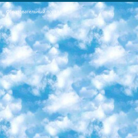
Образовательный портал
РЕСПУБЛИКА УЗБЕКИСТАН МИНИСТРЕРСТВО ДОШКОЛЬНОГО И ШКОЛЬНОГО ОБРАЗОВАНИЯ КОМАНДА в общеобразовательных учреждениях в 2023-2024 учебном году организация и проведение итоговой государственной аттестации обучающихся о Министра дошкольного и школьного образования Республики Узбекистан от 4 марта 2008 года (постановлением Минюста от 20 марта 2008 года № 1778 государственной регистрации) «Итоговое состояние учащихся общего среднего образования на основании положения об утверждении положения об аттестации общего среднего образования выпускной экзамен студентов в образовательных учреждениях в 2023-2024 учебном году В целях организации и прохождения аттестации приказываю: 1. Следующее: перечень предметов, по которым будет проводиться итоговая государственная аттестация и экзамен формы перевода согласно приложению 1; сертификаты международного образца, оценивающие уровень владения иностранными языками перечень согласно приложению 2; 2. Педагогический при специализированных образовательных учреждениях. научно-практический центр квалификации и международной оценки (Д.Давидова) 2024 г. До 25 марта: задания по предметам, по которым будет проводиться итоговая аттестация разработка и утверждение технических условий; итоговая аттестация на основании разработанного предметного задания разработка вопросов по предметам (устно и письменно), экзамен передача; общеобразовательные средние школы и специальные учебные заведения учащиеся выпускных классов школ и интернатов в агентской системе подготовка базы данных экзаменационных материалов и критериев оценки; перевод базы экзаменационных материалов на все языки обучения подать в Республиканский образовательный центр для изготовления; варианты экзаменов на основе разработанных контрольных материалов пусть будут поставлены задачи формирования. 3. Республиканский образовательный центр (Ш.Худайкулов) до 5 апреля 2024 года. до: база данных предоставленных экзаменационных материалов на все языки обучения перевод и экспертиза; для слепых, слабовидящих, глухих, слабослышащих и умственно отсталых детей учащиеся выпускных классов специализированных школ и школ-интернатов база данных экзаменационных материалов на всех преподаваемых языках подготовка критериев оценки; специализированные школы для умственно отсталых детей и технологии для учащихся выпускных классов школ-интернатов разработка соответствующих рекомендаций и критериев проведения ЕГЭ по естествознанию давать задания. 4. Педагогический при специализированных образовательных учреждениях. Научно-практический центр навыков и международной оценки (Д.Давидова), Республика образовательный центр (Худайкулов Ш.) итоговый государственный аттестационный экзамен ориентирован на творческое и логическое мышление при подготовке базы материалов учитывать введение заданий. 5. Следует отметить, что: сертификат государственного образца о знании общеобразовательного предмета и как минимум национальный уровень B1 по предметам на иностранных языках, указанным в Приложении 2. или международно признанный сертификат эквивалентного уровня студенты, изучающие определенный предмет, освобождаются от экзамена; по соответствующим предметам запланирована итоговая государственная аттестация за день до дня, путем жеребьевки Рабочей группой (в письменной форме по предметам, проводимым в форме) из числа сформированных вариантов выбрано 2 варианта; 2 выбранных варианта экзамена анонсированы на официальном сайте министерства и все выпускники по всей стране на основе этих вариантов проводит итоговую государственную аттестацию. 6. Государственное образование учащихся средних общеобразовательных учреждений. знания в соответствии с квалификационными требованиями, которые необходимо приобрести на основании стандартов итоговый (выпускной) контроль для 9 и 11 классов в целях тестирования Экзамены (далее – экзамены) состоят из предметов, перечисленных в приложении 1. будет сделано. 7. Экзамены пройдут с 26 мая по 15 июня 2024 г. (кроме науки физического воспитания). 8. Физическая для учащихся 9 классов общесредних образовательных учреждений. Экзамены по предмету «Образование, квалификация медицина» 1-6 мая 2024 года. сотрудники перевести под присмотр (с отклонениями в физическом или умственном развитии) специализированная школа для детей, школы-интернаты и со сколиозом школы-интернаты санаторного типа для больных детей исключены). 9. Он был слепым, слабовидящим и имел нарушения опорно-двигательного аппарата. экзамены в специализированных школах и интернатах для детей должны проводиться исходя из требований, предъявляемых к общеобразовательным учреждениям (физкультура кроме науки). 10. Специализированная школа для глухих и слабослышащих детей. и экзамены в интернатах и быть реализован в виде письменного теста по математике. 11. Специальность для умственно отсталых детей. Для 9 класса Родной язык и литературное письмо Государственный язык (язык обучения – узбекский). для неклассов) написано Математическое письмо Письменная/устная история Узбекистана Физическое воспитание практично Итоговый контроль Для 11 класса Написание родного языка и литературы (эссе) Математическое письмо Узбекский язык (обучение на узбекском языке) не посещающее общее среднее образование для учреждений)/Образовательное учреждение выбор письменный и устный Иностранный язык письменный/устный Письменная/устная история Узбекистана *По выбору студента:  Химия  Физика  Основы государственного права  География 10 бесплатных образовательных ресурсов - Мы составили подборку онлайн-проектов с интерактивными упражнениями, видеолекциями и статьями. Они помогут вам обрести новые и освежить старые знания бесплатно. 1. «ИНТУИТ» Старейшая образовательная площадка Рунета. Здесь вы найдёте сотни текстовых и видеокурсов на десятки различных тем — от программирования до психологии. Многие курсы подготовлены российскими университетами и крупными международными компаниями вроде Intel и Microsoft. Самостоятельное обучение бесплатное, но желающие могут оплатить услуги персональных наставников. 2. «Смартия» знакомит с актуальными профессиями и подсказывает, как им обучаться. Выбрав заинтересовавшую вас специальность — SMM-специалист, фотограф, веб-дизайнер или другую, — увидите список необходимых для неё умений. Чтобы вы могли освоить их самостоятельно, для каждого умения площадка отображает подборку ссылок на учебные материалы. Хотя «Смартия» ориентируется на русскоязычную аудиторию, часть контента всё же доступна только на английском. 3. «Лекторий Физтеха» Проект Московского физико-технического института (Физтеха). С его помощью вы можете смотреть онлайн серии лекций, записанные на видео в этом вузе. В числе доступных предметов — физика, биология, химия, информационные технологии и другие. К некоторым лекциям администрация ресурса прилагает готовые конспекты, которые можно скачивать в PDF-формате. 4. ITMOcourses Онлайн-площадка Санкт-Петербургского национального исследовательского университета информационных технологий, механики и оптики (ИТМО). Ресурс предоставляет свободный доступ к курсам, разработанным в этом вузе. Каталог материалов разбит на четыре категории: «Оптические системы и технологии», «Приборостроение и робототехника», «Информационные технологии» и «Биотехнологии». Курсы состоят из видеолекций, интерактивных демонстраций и заданий. 5. «КиберЛенинка» Электронная научная библиотека открытого доступа. Каталог площадки регулярно обрастает текстами статей из различных научных изданий. Сгруппированные по журналам и рубрикам публикации можно читать онлайн или скачивать целиком в PDF-формате. Проект нацелен на популяризацию науки за счёт открытого доступа к качественной информации. 6. «ПостНаука» На этом ресурсе публикуют подборки видеолекций, составленные экспертами из разных отраслей и объединённые общими темами. Среди них, к примеру, есть серии «Биоинформатика и геномика», «Культура средневековой Скандинавии» и Cinema Studies о теории кино. Каждая подборка лекций — логически связанная история, рассказанная экспертом от первого лица. Кроме того, на сайте появляются научно-образовательные статьи и тесты на разные темы. 7. «Newочём» Команда проекта «Newочём» отбирает самые интересные тексты из англоязычных СМИ и переводит те из них, за которые голосуют участники сообщества «ВКонтакте». По большей части это научно-популярные статьи. Редакторы придумывают лишь заголовки, в остальном содержание переводов соответствует оригиналам. Полные тексты можно читать прямо в социальной сети. 8. InternetUrok Онлайн-база материалов по основным дисциплинам школьной программы. Информация на сайте структурирована по классам, предметам и темам (урокам). Каждый урок состоит из видеолекций и конспектов. Есть также интерактивные тренажёры и тесты для закрепления пройденного материала. Даже если вы давно окончили школу, возможность повторить программу старших классов всегда может пригодиться. 9. Edutainme Ещё один ресурс об образовании. В отличие от Newtonew, как мне кажется, Edutainme больше ориентируется на представителей индустрии: педагогов, предпринимателей, разработчиков образовательных проектов. Но и любой, кто просто стремится к саморазвитию, найдёт на сайте много полезного и интересного для себя. Например, информацию о новых курсах и образовательных сервисах. 10. Newtonew Онлайн-медиа об образовании и обучении в широком смысле. Авторы Newtonew пишут об инструментах, заведениях, тактиках и стратегиях, которые помогают учить других и получать новые знания самостоятельно. На этой площадке вы найдёте новости, обзоры, аналитические мат