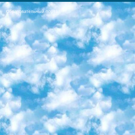
Образовательный портал
РЕСПУБЛИКА УЗБЕКИСТАН МИНИСТРЕРСТВО ДОШКОЛЬНОГО И ШКОЛЬНОГО ОБРАЗОВАНИЯ КОМАНДА в общеобразовательных учреждениях в 2023-2024 учебном году организация и проведение итоговой государственной аттестации обучающихся о Министра дошкольного и школьного образования Республики Узбекистан от 4 марта 2008 года (постановлением Минюста от 20 марта 2008 года № 1778 государственной регистрации) «Итоговое состояние учащихся общего среднего образования на основании положения об утверждении положения об аттестации общего среднего образования выпускной экзамен студентов в образовательных учреждениях в 2023-2024 учебном году В целях организации и прохождения аттестации приказываю: 1. Следующее: перечень предметов, по которым будет проводиться итоговая государственная аттестация и экзамен формы перевода согласно приложению 1; сертификаты международного образца, оценивающие уровень владения иностранными языками перечень согласно приложению 2; 2. Педагогический при специализированных образовательных учреждениях. научно-практический центр квалификации и международной оценки (Д.Давидова) 2024 г. До 25 марта: задания по предметам, по которым будет проводиться итоговая аттестация разработка и утверждение технических условий; итоговая аттестация на основании разработанного предметного задания разработка вопросов по предметам (устно и письменно), экзамен передача; общеобразовательные средние школы и специальные учебные заведения учащиеся выпускных классов школ и интернатов в агентской системе подготовка базы данных экзаменационных материалов и критериев оценки; перевод базы экзаменационных материалов на все языки обучения подать в Республиканский образовательный центр для изготовления; варианты экзаменов на основе разработанных контрольных материалов пусть будут поставлены задачи формирования. 3. Республиканский образовательный центр (Ш.Худайкулов) до 5 апреля 2024 года. до: база данных предоставленных экзаменационных материалов на все языки обучения перевод и экспертиза; для слепых, слабовидящих, глухих, слабослышащих и умственно отсталых детей учащиеся выпускных классов специализированных школ и школ-интернатов база данных экзаменационных материалов на всех преподаваемых языках подготовка критериев оценки; специализированные школы для умственно отсталых детей и технологии для учащихся выпускных классов школ-интернатов разработка соответствующих рекомендаций и критериев проведения ЕГЭ по естествознанию давать задания. 4. Педагогический при специализированных образовательных учреждениях. Научно-практический центр навыков и международной оценки (Д.Давидова), Республика образовательный центр (Худайкулов Ш.) итоговый государственный аттестационный экзамен ориентирован на творческое и логическое мышление при подготовке базы материалов учитывать введение заданий. 5. Следует отметить, что: сертификат государственного образца о знании общеобразовательного предмета и как минимум национальный уровень B1 по предметам на иностранных языках, указанным в Приложении 2. или международно признанный сертификат эквивалентного уровня студенты, изучающие определенный предмет, освобождаются от экзамена; по соответствующим предметам запланирована итоговая государственная аттестация за день до дня, путем жеребьевки Рабочей группой (в письменной форме по предметам, проводимым в форме) из числа сформированных вариантов выбрано 2 варианта; 2 выбранных варианта экзамена анонсированы на официальном сайте министерства и все выпускники по всей стране на основе этих вариантов проводит итоговую государственную аттестацию. 6. Государственное образование учащихся средних общеобразовательных учреждений. знания в соответствии с квалификационными требованиями, которые необходимо приобрести на основании стандартов итоговый (выпускной) контроль для 9 и 11 классов в целях тестирования Экзамены (далее – экзамены) состоят из предметов, перечисленных в приложении 1. будет сделано. 7. Экзамены пройдут с 26 мая по 15 июня 2024 г. (кроме науки физического воспитания). 8. Физическая для учащихся 9 классов общесредних образовательных учреждений. Экзамены по предмету «Образование, квалификация медицина» 1-6 мая 2024 года. сотрудники перевести под присмотр (с отклонениями в физическом или умственном развитии) специализированная школа для детей, школы-интернаты и со сколиозом школы-интернаты санаторного типа для больных детей исключены). 9. Он был слепым, слабовидящим и имел нарушения опорно-двигательного аппарата. экзамены в специализированных школах и интернатах для детей должны проводиться исходя из требований, предъявляемых к общеобразовательным учреждениям (физкультура кроме науки). 10. Специализированная школа для глухих и слабослышащих детей. и экзамены в интернатах и быть реализован в виде письменного теста по математике. 11. Специальность для умственно отсталых детей. Для 9 класса Родной язык и литературное письмо Государственный язык (язык обучения – узбекский). для неклассов) написано Математическое письмо Письменная/устная история Узбекистана Физическое воспитание практично Итоговый контроль Для 11 класса Написание родного языка и литературы (эссе) Математическое письмо Узбекский язык (обучение на узбекском языке) не посещающее общее среднее образование для учреждений)/Образовательное учреждение выбор письменный и устный Иностранный язык письменный/устный Письменная/устная история Узбекистана *По выбору студента:  Химия  Физика  Основы государственного права  География 10 бесплатных образовательных ресурсов - Мы составили подборку онлайн-проектов с интерактивными упражнениями, видеолекциями и статьями. Они помогут вам обрести новые и освежить старые знания бесплатно. 1. «ИНТУИТ» Старейшая образовательная площадка Рунета. Здесь вы найдёте сотни текстовых и видеокурсов на десятки различных тем — от программирования до психологии. Многие курсы подготовлены российскими университетами и крупными международными компаниями вроде Intel и Microsoft. Самостоятельное обучение бесплатное, но желающие могут оплатить услуги персональных наставников. 2. «Смартия» знакомит с актуальными профессиями и подсказывает, как им обучаться. Выбрав заинтересовавшую вас специальность — SMM-специалист, фотограф, веб-дизайнер или другую, — увидите список необходимых для неё умений. Чтобы вы могли освоить их самостоятельно, для каждого умения площадка отображает подборку ссылок на учебные материалы. Хотя «Смартия» ориентируется на русскоязычную аудиторию, часть контента всё же доступна только на английском. 3. «Лекторий Физтеха» Проект Московского физико-технического института (Физтеха). С его помощью вы можете смотреть онлайн серии лекций, записанные на видео в этом вузе. В числе доступных предметов — физика, биология, химия, информационные технологии и другие. К некоторым лекциям администрация ресурса прилагает готовые конспекты, которые можно скачивать в PDF-формате. 4. ITMOcourses Онлайн-площадка Санкт-Петербургского национального исследовательского университета информационных технологий, механики и оптики (ИТМО). Ресурс предоставляет свободный доступ к курсам, разработанным в этом вузе. Каталог материалов разбит на четыре категории: «Оптические системы и технологии», «Приборостроение и робототехника», «Информационные технологии» и «Биотехнологии». Курсы состоят из видеолекций, интерактивных демонстраций и заданий. 5. «КиберЛенинка» Электронная научная библиотека открытого доступа. Каталог площадки регулярно обрастает текстами статей из различных научных изданий. Сгруппированные по журналам и рубрикам публикации можно читать онлайн или скачивать целиком в PDF-формате. Проект нацелен на популяризацию науки за счёт открытого доступа к качественной информации. 6. «ПостНаука» На этом ресурсе публикуют подборки видеолекций, составленные экспертами из разных отраслей и объединённые общими темами. Среди них, к примеру, есть серии «Биоинформатика и геномика», «Культура средневековой Скандинавии» и Cinema Studies о теории кино. Каждая подборка лекций — логически связанная история, рассказанная экспертом от первого лица. Кроме того, на сайте появляются научно-образовательные статьи и тесты на разные темы. 7. «Newочём» Команда проекта «Newочём» отбирает самые интересные тексты из англоязычных СМИ и переводит те из них, за которые голосуют участники сообщества «ВКонтакте». По большей части это научно-популярные статьи. Редакторы придумывают лишь заголовки, в остальном содержание переводов соответствует оригиналам. Полные тексты можно читать прямо в социальной сети. 8. InternetUrok Онлайн-база материалов по основным дисциплинам школьной программы. Информация на сайте структурирована по классам, предметам и темам (урокам). Каждый урок состоит из видеолекций и конспектов. Есть также интерактивные тренажёры и тесты для закрепления пройденного материала. Даже если вы давно окончили школу, возможность повторить программу старших классов всегда может пригодиться. 9. Edutainme Ещё один ресурс об образовании. В отличие от Newtonew, как мне кажется, Edutainme больше ориентируется на представителей индустрии: педагогов, предпринимателей, разработчиков образовательных проектов. Но и любой, кто просто стремится к саморазвитию, найдёт на сайте много полезного и интересного для себя. Например, информацию о новых курсах и образовательных сервисах. 10. Newtonew Онлайн-медиа об образовании и обучении в широком смысле. Авторы Newtonew пишут об инструментах, заведениях, тактиках и стратегиях, которые помогают учить других и получать новые знания самостоятельно. На этой площадке вы найдёте новости, обзоры, аналитические мат