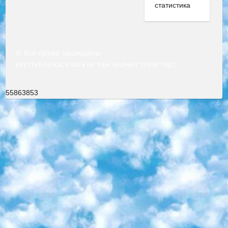
© Все права защищены
РЕСПУБЛИКА УЗБЕКИСТАН МИНИСТРЕРСТВО ДОШКОЛЬНОГО И ШКОЛЬНОГО ОБРАЗОВАНИЯ КОМАНДА в общеобразовательных учреждениях в 2023-2024 учебном году организация и проведение итоговой государственной аттестации обучающихся о Министра дошкольного и школьного образования Республики Узбекистан от 4 марта 2008 года (постановлением Минюста от 20 марта 2008 года № 1778 государственной регистрации) «Итоговое состояние учащихся общего среднего образования на основании положения об утверждении положения об аттестации общего среднего образования выпускной экзамен студентов в образовательных учреждениях в 2023-2024 учебном году В целях организации и прохождения аттестации приказываю: 1. Следующее: перечень предметов, по которым будет проводиться итоговая государственная аттестация и экзамен формы перевода согласно приложению 1; сертификаты международного образца, оценивающие уровень владения иностранными языками перечень согласно приложению 2; 2. Педагогический при специализированных образовательных учреждениях. научно-практический центр квалификации и международной оценки (Д.Давидова) 2024 г. До 25 марта: задания по предметам, по которым будет проводиться итоговая аттестация разработка и утверждение технических условий; итоговая аттестация на основании разработанного предметного задания разработка вопросов по предметам (устно и письменно), экзамен передача; общеобразовательные средние школы и специальные учебные заведения учащиеся выпускных классов школ и интернатов в агентской системе подготовка базы данных экзаменационных материалов и критериев оценки; перевод базы экзаменационных материалов на все языки обучения подать в Республиканский образовательный центр для изготовления; варианты экзаменов на основе разработанных контрольных материалов пусть будут поставлены задачи формирования. 3. Республиканский образовательный центр (Ш.Худайкулов) до 5 апреля 2024 года. до: база данных предоставленных экзаменационных материалов на все языки обучения перевод и экспертиза; для слепых, слабовидящих, глухих, слабослышащих и умственно отсталых детей учащиеся выпускных классов специализированных школ и школ-интернатов база данных экзаменационных материалов на всех преподаваемых языках подготовка критериев оценки; специализированные школы для умственно отсталых детей и технологии для учащихся выпускных классов школ-интернатов разработка соответствующих рекомендаций и критериев проведения ЕГЭ по естествознанию давать задания. 4. Педагогический при специализированных образовательных учреждениях. Научно-практический центр навыков и международной оценки (Д.Давидова), Республика образовательный центр (Худайкулов Ш.) итоговый государственный аттестационный экзамен ориентирован на творческое и логическое мышление при подготовке базы материалов учитывать введение заданий. 5. Следует отметить, что: сертификат государственного образца о знании общеобразовательного предмета и как минимум национальный уровень B1 по предметам на иностранных языках, указанным в Приложении 2. или международно признанный сертификат эквивалентного уровня студенты, изучающие определенный предмет, освобождаются от экзамена; по соответствующим предметам запланирована итоговая государственная аттестация за день до дня, путем жеребьевки Рабочей группой (в письменной форме по предметам, проводимым в форме) из числа сформированных вариантов выбрано 2 варианта; 2 выбранных варианта экзамена анонсированы на официальном сайте министерства и все выпускники по всей стране на основе этих вариантов проводит итоговую государственную аттестацию. 6. Государственное образование учащихся средних общеобразовательных учреждений. знания в соответствии с квалификационными требованиями, которые необходимо приобрести на основании стандартов итоговый (выпускной) контроль для 9 и 11 классов в целях тестирования Экзамены (далее – экзамены) состоят из предметов, перечисленных в приложении 1. будет сделано. 7. Экзамены пройдут с 26 мая по 15 июня 2024 г. (кроме науки физического воспитания). 8. Физическая для учащихся 9 классов общесредних образовательных учреждений. Экзамены по предмету «Образование, квалификация медицина» 1-6 мая 2024 года. сотрудники перевести под присмотр (с отклонениями в физическом или умственном развитии) специализированная школа для детей, школы-интернаты и со сколиозом школы-интернаты санаторного типа для больных детей исключены). 9. Он был слепым, слабовидящим и имел нарушения опорно-двигательного аппарата. экзамены в специализированных школах и интернатах для детей должны проводиться исходя из требований, предъявляемых к общеобразовательным учреждениям (физкультура кроме науки). 10. Специализированная школа для глухих и слабослышащих детей. и экзамены в интернатах и быть реализован в виде письменного теста по математике. 11. Специальность для умственно отсталых детей. Для 9 класса Родной язык и литературное письмо Государственный язык (язык обучения – узбекский). для неклассов) написано Математическое письмо Письменная/устная история Узбекистана Физическое воспитание практично Итоговый контроль Для 11 класса Написание родного языка и литературы (эссе) Математическое письмо Узбекский язык (обучение на узбекском языке) не посещающее общее среднее образование для учреждений)/Образовательное учреждение выбор письменный и устный Иностранный язык письменный/устный Письменная/устная история Узбекистана *По выбору студента:  Химия  Физика  Основы государственного права  География 10 бесплатных образовательных ресурсов - Мы составили подборку онлайн-проектов с интерактивными упражнениями, видеолекциями и статьями. Они помогут вам обрести новые и освежить старые знания бесплатно. 1. «ИНТУИТ» Старейшая образовательная площадка Рунета. Здесь вы найдёте сотни текстовых и видеокурсов на десятки различных тем — от программирования до психологии. Многие курсы подготовлены российскими университетами и крупными международными компаниями вроде Intel и Microsoft. Самостоятельное обучение бесплатное, но желающие могут оплатить услуги персональных наставников. 2. «Смартия» знакомит с актуальными профессиями и подсказывает, как им обучаться. Выбрав заинтересовавшую вас специальность — SMM-специалист, фотограф, веб-дизайнер или другую, — увидите список необходимых для неё умений. Чтобы вы могли освоить их самостоятельно, для каждого умения площадка отображает подборку ссылок на учебные материалы. Хотя «Смартия» ориентируется на русскоязычную аудиторию, часть контента всё же доступна только на английском. 3. «Лекторий Физтеха» Проект Московского физико-технического института (Физтеха). С его помощью вы можете смотреть онлайн серии лекций, записанные на видео в этом вузе. В числе доступных предметов — физика, биология, химия, информационные технологии и другие. К некоторым лекциям администрация ресурса прилагает готовые конспекты, которые можно скачивать в PDF-формате. 4. ITMOcourses Онлайн-площадка Санкт-Петербургского национального исследовательского университета информационных технологий, механики и оптики (ИТМО). Ресурс предоставляет свободный доступ к курсам, разработанным в этом вузе. Каталог материалов разбит на четыре категории: «Оптические системы и технологии», «Приборостроение и робототехника», «Информационные технологии» и «Биотехнологии». Курсы состоят из видеолекций, интерактивных демонстраций и заданий. 5. «КиберЛенинка» Электронная научная библиотека открытого доступа. Каталог площадки регулярно обрастает текстами статей из различных научных изданий. Сгруппированные по журналам и рубрикам публикации можно читать онлайн или скачивать целиком в PDF-формате. Проект нацелен на популяризацию науки за счёт открытого доступа к качественной информации. 6. «ПостНаука» На этом ресурсе публикуют подборки видеолекций, составленные экспертами из разных отраслей и объединённые общими темами. Среди них, к примеру, есть серии «Биоинформатика и геномика», «Культура средневековой Скандинавии» и Cinema Studies о теории кино. Каждая подборка лекций — логически связанная история, рассказанная экспертом от первого лица. Кроме того, на сайте появляются научно-образовательные статьи и тесты на разные темы. 7. «Newочём» Команда проекта «Newочём» отбирает самые интересные тексты из англоязычных СМИ и переводит те из них, за которые голосуют участники сообщества «ВКонтакте». По большей части это научно-популярные статьи. Редакторы придумывают лишь заголовки, в остальном содержание переводов соответствует оригиналам. Полные тексты можно читать прямо в социальной сети. 8. InternetUrok Онлайн-база материалов по основным дисциплинам школьной программы. Информация на сайте структурирована по классам, предметам и темам (урокам). Каждый урок состоит из видеолекций и конспектов. Есть также интерактивные тренажёры и тесты для закрепления пройденного материала. Даже если вы давно окончили школу, возможность повторить программу старших классов всегда может пригодиться. 9. Edutainme Ещё один ресурс об образовании. В отличие от Newtonew, как мне кажется, Edutainme больше ориентируется на представителей индустрии: педагогов, предпринимателей, разработчиков образовательных проектов. Но и любой, кто просто стремится к саморазвитию, найдёт на сайте много полезного и интересного для себя. Например, информацию о новых курсах и образовательных сервисах. 10. Newtonew Онлайн-медиа об образовании и обучении в широком смысле. Авторы Newtonew пишут об инструментах, заведениях, тактиках и стратегиях, которые помогают учить других и получать новые знания самостоятельно. На этой площадке вы найдёте новости, обзоры, аналитические мате
55863853