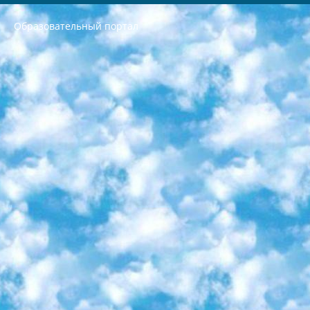
Образовательный портал
РЕСПУБЛИКА УЗБЕКИСТАН МИНИСТРЕРСТВО ДОШКОЛЬНОГО И ШКОЛЬНОГО ОБРАЗОВАНИЯ КОМАНДА в общеобразовательных учреждениях в 2023-2024 учебном году организация и проведение итоговой государственной аттестации обучающихся о Министра дошкольного и школьного образования Республики Узбекистан от 4 марта 2008 года (постановлением Минюста от 20 марта 2008 года № 1778 государственной регистрации) «Итоговое состояние учащихся общего среднего образования на основании положения об утверждении положения об аттестации общего среднего образования выпускной экзамен студентов в образовательных учреждениях в 2023-2024 учебном году В целях организации и прохождения аттестации приказываю: 1. Следующее: перечень предметов, по которым будет проводиться итоговая государственная аттестация и экзамен формы перевода согласно приложению 1; сертификаты международного образца, оценивающие уровень владения иностранными языками перечень согласно приложению 2; 2. Педагогический при специализированных образовательных учреждениях. научно-практический центр квалификации и международной оценки (Д.Давидова) 2024 г. До 25 марта: задания по предметам, по которым будет проводиться итоговая аттестация разработка и утверждение технических условий; итоговая аттестация на основании разработанного предметного задания разработка вопросов по предметам (устно и письменно), экзамен передача; общеобразовательные средние школы и специальные учебные заведения учащиеся выпускных классов школ и интернатов в агентской системе подготовка базы данных экзаменационных материалов и критериев оценки; перевод базы экзаменационных материалов на все языки обучения подать в Республиканский образовательный центр для изготовления; варианты экзаменов на основе разработанных контрольных материалов пусть будут поставлены задачи формирования. 3. Республиканский образовательный центр (Ш.Худайкулов) до 5 апреля 2024 года. до: база данных предоставленных экзаменационных материалов на все языки обучения перевод и экспертиза; для слепых, слабовидящих, глухих, слабослышащих и умственно отсталых детей учащиеся выпускных классов специализированных школ и школ-интернатов база данных экзаменационных материалов на всех преподаваемых языках подготовка критериев оценки; специализированные школы для умственно отсталых детей и технологии для учащихся выпускных классов школ-интернатов разработка соответствующих рекомендаций и критериев проведения ЕГЭ по естествознанию давать задания. 4. Педагогический при специализированных образовательных учреждениях. Научно-практический центр навыков и международной оценки (Д.Давидова), Республика образовательный центр (Худайкулов Ш.) итоговый государственный аттестационный экзамен ориентирован на творческое и логическое мышление при подготовке базы материалов учитывать введение заданий. 5. Следует отметить, что: сертификат государственного образца о знании общеобразовательного предмета и как минимум национальный уровень B1 по предметам на иностранных языках, указанным в Приложении 2. или международно признанный сертификат эквивалентного уровня студенты, изучающие определенный предмет, освобождаются от экзамена; по соответствующим предметам запланирована итоговая государственная аттестация за день до дня, путем жеребьевки Рабочей группой (в письменной форме по предметам, проводимым в форме) из числа сформированных вариантов выбрано 2 варианта; 2 выбранных варианта экзамена анонсированы на официальном сайте министерства и все выпускники по всей стране на основе этих вариантов проводит итоговую государственную аттестацию. 6. Государственное образование учащихся средних общеобразовательных учреждений. знания в соответствии с квалификационными требованиями, которые необходимо приобрести на основании стандартов итоговый (выпускной) контроль для 9 и 11 классов в целях тестирования Экзамены (далее – экзамены) состоят из предметов, перечисленных в приложении 1. будет сделано. 7. Экзамены пройдут с 26 мая по 15 июня 2024 г. (кроме науки физического воспитания). 8. Физическая для учащихся 9 классов общесредних образовательных учреждений. Экзамены по предмету «Образование, квалификация медицина» 1-6 мая 2024 года. сотрудники перевести под присмотр (с отклонениями в физическом или умственном развитии) специализированная школа для детей, школы-интернаты и со сколиозом школы-интернаты санаторного типа для больных детей исключены). 9. Он был слепым, слабовидящим и имел нарушения опорно-двигательного аппарата. экзамены в специализированных школах и интернатах для детей должны проводиться исходя из требований, предъявляемых к общеобразовательным учреждениям (физкультура кроме науки). 10. Специализированная школа для глухих и слабослышащих детей. и экзамены в интернатах и быть реализован в виде письменного теста по математике. 11. Специальность для умственно отсталых детей. Для 9 класса Родной язык и литературное письмо Государственный язык (язык обучения – узбекский). для неклассов) написано Математическое письмо Письменная/устная история Узбекистана Физическое воспитание практично Итоговый контроль Для 11 класса Написание родного языка и литературы (эссе) Математическое письмо Узбекский язык (обучение на узбекском языке) не посещающее общее среднее образование для учреждений)/Образовательное учреждение выбор письменный и устный Иностранный язык письменный/устный Письменная/устная история Узбекистана *По выбору студента:  Химия  Физика  Основы государственного права  География 10 бесплатных образовательных ресурсов - Мы составили подборку онлайн-проектов с интерактивными упражнениями, видеолекциями и статьями. Они помогут вам обрести новые и освежить старые знания бесплатно. 1. «ИНТУИТ» Старейшая образовательная площадка Рунета. Здесь вы найдёте сотни текстовых и видеокурсов на десятки различных тем — от программирования до психологии. Многие курсы подготовлены российскими университетами и крупными международными компаниями вроде Intel и Microsoft. Самостоятельное обучение бесплатное, но желающие могут оплатить услуги персональных наставников. 2. «Смартия» знакомит с актуальными профессиями и подсказывает, как им обучаться. Выбрав заинтересовавшую вас специальность — SMM-специалист, фотограф, веб-дизайнер или другую, — увидите список необходимых для неё умений. Чтобы вы могли освоить их самостоятельно, для каждого умения площадка отображает подборку ссылок на учебные материалы. Хотя «Смартия» ориентируется на русскоязычную аудиторию, часть контента всё же доступна только на английском. 3. «Лекторий Физтеха» Проект Московского физико-технического института (Физтеха). С его помощью вы можете смотреть онлайн серии лекций, записанные на видео в этом вузе. В числе доступных предметов — физика, биология, химия, информационные технологии и другие. К некоторым лекциям администрация ресурса прилагает готовые конспекты, которые можно скачивать в PDF-формате. 4. ITMOcourses Онлайн-площадка Санкт-Петербургского национального исследовательского университета информационных технологий, механики и оптики (ИТМО). Ресурс предоставляет свободный доступ к курсам, разработанным в этом вузе. Каталог материалов разбит на четыре категории: «Оптические системы и технологии», «Приборостроение и робототехника», «Информационные технологии» и «Биотехнологии». Курсы состоят из видеолекций, интерактивных демонстраций и заданий. 5. «КиберЛенинка» Электронная научная библиотека открытого доступа. Каталог площадки регулярно обрастает текстами статей из различных научных изданий. Сгруппированные по журналам и рубрикам публикации можно читать онлайн или скачивать целиком в PDF-формате. Проект нацелен на популяризацию науки за счёт открытого доступа к качественной информации. 6. «ПостНаука» На этом ресурсе публикуют подборки видеолекций, составленные экспертами из разных отраслей и объединённые общими темами. Среди них, к примеру, есть серии «Биоинформатика и геномика», «Культура средневековой Скандинавии» и Cinema Studies о теории кино. Каждая подборка лекций — логически связанная история, рассказанная экспертом от первого лица. Кроме того, на сайте появляются научно-образовательные статьи и тесты на разные темы. 7. «Newочём» Команда проекта «Newочём» отбирает самые интересные тексты из англоязычных СМИ и переводит те из них, за которые голосуют участники сообщества «ВКонтакте». По большей части это научно-популярные статьи. Редакторы придумывают лишь заголовки, в остальном содержание переводов соответствует оригиналам. Полные тексты можно читать прямо в социальной сети. 8. InternetUrok Онлайн-база материалов по основным дисциплинам школьной программы. Информация на сайте структурирована по классам, предметам и темам (урокам). Каждый урок состоит из видеолекций и конспектов. Есть также интерактивные тренажёры и тесты для закрепления пройденного материала. Даже если вы давно окончили школу, возможность повторить программу старших классов всегда может пригодиться. 9. Edutainme Ещё один ресурс об образовании. В отличие от Newtonew, как мне кажется, Edutainme больше ориентируется на представителей индустрии: педагогов, предпринимателей, разработчиков образовательных проектов. Но и любой, кто просто стремится к саморазвитию, найдёт на сайте много полезного и интересного для себя. Например, информацию о новых курсах и образовательных сервисах. 10. Newtonew Онлайн-медиа об образовании и обучении в широком смысле. Авторы Newtonew пишут об инструментах, заведениях, тактиках и стратегиях, которые помогают учить других и получать новые знания самостоятельно. На этой площадке вы найдёте новости, обзоры, аналитические мат