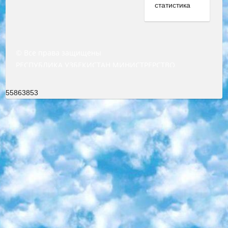
© Все права защищены
РЕСПУБЛИКА УЗБЕКИСТАН МИНИСТРЕРСТВО ДОШКОЛЬНОГО И ШКОЛЬНОГО ОБРАЗОВАНИЯ КОМАНДА в общеобразовательных учреждениях в 2023-2024 учебном году организация и проведение итоговой государственной аттестации обучающихся о Министра дошкольного и школьного образования Республики Узбекистан от 4 марта 2008 года (постановлением Минюста от 20 марта 2008 года № 1778 государственной регистрации) «Итоговое состояние учащихся общего среднего образования на основании положения об утверждении положения об аттестации общего среднего образования выпускной экзамен студентов в образовательных учреждениях в 2023-2024 учебном году В целях организации и прохождения аттестации приказываю: 1. Следующее: перечень предметов, по которым будет проводиться итоговая государственная аттестация и экзамен формы перевода согласно приложению 1; сертификаты международного образца, оценивающие уровень владения иностранными языками перечень согласно приложению 2; 2. Педагогический при специализированных образовательных учреждениях. научно-практический центр квалификации и международной оценки (Д.Давидова) 2024 г. До 25 марта: задания по предметам, по которым будет проводиться итоговая аттестация разработка и утверждение технических условий; итоговая аттестация на основании разработанного предметного задания разработка вопросов по предметам (устно и письменно), экзамен передача; общеобразовательные средние школы и специальные учебные заведения учащиеся выпускных классов школ и интернатов в агентской системе подготовка базы данных экзаменационных материалов и критериев оценки; перевод базы экзаменационных материалов на все языки обучения подать в Республиканский образовательный центр для изготовления; варианты экзаменов на основе разработанных контрольных материалов пусть будут поставлены задачи формирования. 3. Республиканский образовательный центр (Ш.Худайкулов) до 5 апреля 2024 года. до: база данных предоставленных экзаменационных материалов на все языки обучения перевод и экспертиза; для слепых, слабовидящих, глухих, слабослышащих и умственно отсталых детей учащиеся выпускных классов специализированных школ и школ-интернатов база данных экзаменационных материалов на всех преподаваемых языках подготовка критериев оценки; специализированные школы для умственно отсталых детей и технологии для учащихся выпускных классов школ-интернатов разработка соответствующих рекомендаций и критериев проведения ЕГЭ по естествознанию давать задания. 4. Педагогический при специализированных образовательных учреждениях. Научно-практический центр навыков и международной оценки (Д.Давидова), Республика образовательный центр (Худайкулов Ш.) итоговый государственный аттестационный экзамен ориентирован на творческое и логическое мышление при подготовке базы материалов учитывать введение заданий. 5. Следует отметить, что: сертификат государственного образца о знании общеобразовательного предмета и как минимум национальный уровень B1 по предметам на иностранных языках, указанным в Приложении 2. или международно признанный сертификат эквивалентного уровня студенты, изучающие определенный предмет, освобождаются от экзамена; по соответствующим предметам запланирована итоговая государственная аттестация за день до дня, путем жеребьевки Рабочей группой (в письменной форме по предметам, проводимым в форме) из числа сформированных вариантов выбрано 2 варианта; 2 выбранных варианта экзамена анонсированы на официальном сайте министерства и все выпускники по всей стране на основе этих вариантов проводит итоговую государственную аттестацию. 6. Государственное образование учащихся средних общеобразовательных учреждений. знания в соответствии с квалификационными требованиями, которые необходимо приобрести на основании стандартов итоговый (выпускной) контроль для 9 и 11 классов в целях тестирования Экзамены (далее – экзамены) состоят из предметов, перечисленных в приложении 1. будет сделано. 7. Экзамены пройдут с 26 мая по 15 июня 2024 г. (кроме науки физического воспитания). 8. Физическая для учащихся 9 классов общесредних образовательных учреждений. Экзамены по предмету «Образование, квалификация медицина» 1-6 мая 2024 года. сотрудники перевести под присмотр (с отклонениями в физическом или умственном развитии) специализированная школа для детей, школы-интернаты и со сколиозом школы-интернаты санаторного типа для больных детей исключены). 9. Он был слепым, слабовидящим и имел нарушения опорно-двигательного аппарата. экзамены в специализированных школах и интернатах для детей должны проводиться исходя из требований, предъявляемых к общеобразовательным учреждениям (физкультура кроме науки). 10. Специализированная школа для глухих и слабослышащих детей. и экзамены в интернатах и быть реализован в виде письменного теста по математике. 11. Специальность для умственно отсталых детей. Для 9 класса Родной язык и литературное письмо Государственный язык (язык обучения – узбекский). для неклассов) написано Математическое письмо Письменная/устная история Узбекистана Физическое воспитание практично Итоговый контроль Для 11 класса Написание родного языка и литературы (эссе) Математическое письмо Узбекский язык (обучение на узбекском языке) не посещающее общее среднее образование для учреждений)/Образовательное учреждение выбор письменный и устный Иностранный язык письменный/устный Письменная/устная история Узбекистана *По выбору студента:  Химия  Физика  Основы государственного права  География 10 бесплатных образовательных ресурсов - Мы составили подборку онлайн-проектов с интерактивными упражнениями, видеолекциями и статьями. Они помогут вам обрести новые и освежить старые знания бесплатно. 1. «ИНТУИТ» Старейшая образовательная площадка Рунета. Здесь вы найдёте сотни текстовых и видеокурсов на десятки различных тем — от программирования до психологии. Многие курсы подготовлены российскими университетами и крупными международными компаниями вроде Intel и Microsoft. Самостоятельное обучение бесплатное, но желающие могут оплатить услуги персональных наставников. 2. «Смартия» знакомит с актуальными профессиями и подсказывает, как им обучаться. Выбрав заинтересовавшую вас специальность — SMM-специалист, фотограф, веб-дизайнер или другую, — увидите список необходимых для неё умений. Чтобы вы могли освоить их самостоятельно, для каждого умения площадка отображает подборку ссылок на учебные материалы. Хотя «Смартия» ориентируется на русскоязычную аудиторию, часть контента всё же доступна только на английском. 3. «Лекторий Физтеха» Проект Московского физико-технического института (Физтеха). С его помощью вы можете смотреть онлайн серии лекций, записанные на видео в этом вузе. В числе доступных предметов — физика, биология, химия, информационные технологии и другие. К некоторым лекциям администрация ресурса прилагает готовые конспекты, которые можно скачивать в PDF-формате. 4. ITMOcourses Онлайн-площадка Санкт-Петербургского национального исследовательского университета информационных технологий, механики и оптики (ИТМО). Ресурс предоставляет свободный доступ к курсам, разработанным в этом вузе. Каталог материалов разбит на четыре категории: «Оптические системы и технологии», «Приборостроение и робототехника», «Информационные технологии» и «Биотехнологии». Курсы состоят из видеолекций, интерактивных демонстраций и заданий. 5. «КиберЛенинка» Электронная научная библиотека открытого доступа. Каталог площадки регулярно обрастает текстами статей из различных научных изданий. Сгруппированные по журналам и рубрикам публикации можно читать онлайн или скачивать целиком в PDF-формате. Проект нацелен на популяризацию науки за счёт открытого доступа к качественной информации. 6. «ПостНаука» На этом ресурсе публикуют подборки видеолекций, составленные экспертами из разных отраслей и объединённые общими темами. Среди них, к примеру, есть серии «Биоинформатика и геномика», «Культура средневековой Скандинавии» и Cinema Studies о теории кино. Каждая подборка лекций — логически связанная история, рассказанная экспертом от первого лица. Кроме того, на сайте появляются научно-образовательные статьи и тесты на разные темы. 7. «Newочём» Команда проекта «Newочём» отбирает самые интересные тексты из англоязычных СМИ и переводит те из них, за которые голосуют участники сообщества «ВКонтакте». По большей части это научно-популярные статьи. Редакторы придумывают лишь заголовки, в остальном содержание переводов соответствует оригиналам. Полные тексты можно читать прямо в социальной сети. 8. InternetUrok Онлайн-база материалов по основным дисциплинам школьной программы. Информация на сайте структурирована по классам, предметам и темам (урокам). Каждый урок состоит из видеолекций и конспектов. Есть также интерактивные тренажёры и тесты для закрепления пройденного материала. Даже если вы давно окончили школу, возможность повторить программу старших классов всегда может пригодиться. 9. Edutainme Ещё один ресурс об образовании. В отличие от Newtonew, как мне кажется, Edutainme больше ориентируется на представителей индустрии: педагогов, предпринимателей, разработчиков образовательных проектов. Но и любой, кто просто стремится к саморазвитию, найдёт на сайте много полезного и интересного для себя. Например, информацию о новых курсах и образовательных сервисах. 10. Newtonew Онлайн-медиа об образовании и обучении в широком смысле. Авторы Newtonew пишут об инструментах, заведениях, тактиках и стратегиях, которые помогают учить других и получать новые знания самостоятельно. На этой площадке вы найдёте новости, обзоры, аналитические мате
55863853