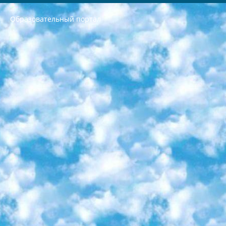
Образовательный портал
РЕСПУБЛИКА УЗБЕКИСТАН МИНИСТРЕРСТВО ДОШКОЛЬНОГО И ШКОЛЬНОГО ОБРАЗОВАНИЯ КОМАНДА в общеобразовательных учреждениях в 2023-2024 учебном году организация и проведение итоговой государственной аттестации обучающихся о Министра дошкольного и школьного образования Республики Узбекистан от 4 марта 2008 года (постановлением Минюста от 20 марта 2008 года № 1778 государственной регистрации) «Итоговое состояние учащихся общего среднего образования на основании положения об утверждении положения об аттестации общего среднего образования выпускной экзамен студентов в образовательных учреждениях в 2023-2024 учебном году В целях организации и прохождения аттестации приказываю: 1. Следующее: перечень предметов, по которым будет проводиться итоговая государственная аттестация и экзамен формы перевода согласно приложению 1; сертификаты международного образца, оценивающие уровень владения иностранными языками перечень согласно приложению 2; 2. Педагогический при специализированных образовательных учреждениях. научно-практический центр квалификации и международной оценки (Д.Давидова) 2024 г. До 25 марта: задания по предметам, по которым будет проводиться итоговая аттестация разработка и утверждение технических условий; итоговая аттестация на основании разработанного предметного задания разработка вопросов по предметам (устно и письменно), экзамен передача; общеобразовательные средние школы и специальные учебные заведения учащиеся выпускных классов школ и интернатов в агентской системе подготовка базы данных экзаменационных материалов и критериев оценки; перевод базы экзаменационных материалов на все языки обучения подать в Республиканский образовательный центр для изготовления; варианты экзаменов на основе разработанных контрольных материалов пусть будут поставлены задачи формирования. 3. Республиканский образовательный центр (Ш.Худайкулов) до 5 апреля 2024 года. до: база данных предоставленных экзаменационных материалов на все языки обучения перевод и экспертиза; для слепых, слабовидящих, глухих, слабослышащих и умственно отсталых детей учащиеся выпускных классов специализированных школ и школ-интернатов база данных экзаменационных материалов на всех преподаваемых языках подготовка критериев оценки; специализированные школы для умственно отсталых детей и технологии для учащихся выпускных классов школ-интернатов разработка соответствующих рекомендаций и критериев проведения ЕГЭ по естествознанию давать задания. 4. Педагогический при специализированных образовательных учреждениях. Научно-практический центр навыков и международной оценки (Д.Давидова), Республика образовательный центр (Худайкулов Ш.) итоговый государственный аттестационный экзамен ориентирован на творческое и логическое мышление при подготовке базы материалов учитывать введение заданий. 5. Следует отметить, что: сертификат государственного образца о знании общеобразовательного предмета и как минимум национальный уровень B1 по предметам на иностранных языках, указанным в Приложении 2. или международно признанный сертификат эквивалентного уровня студенты, изучающие определенный предмет, освобождаются от экзамена; по соответствующим предметам запланирована итоговая государственная аттестация за день до дня, путем жеребьевки Рабочей группой (в письменной форме по предметам, проводимым в форме) из числа сформированных вариантов выбрано 2 варианта; 2 выбранных варианта экзамена анонсированы на официальном сайте министерства и все выпускники по всей стране на основе этих вариантов проводит итоговую государственную аттестацию. 6. Государственное образование учащихся средних общеобразовательных учреждений. знания в соответствии с квалификационными требованиями, которые необходимо приобрести на основании стандартов итоговый (выпускной) контроль для 9 и 11 классов в целях тестирования Экзамены (далее – экзамены) состоят из предметов, перечисленных в приложении 1. будет сделано. 7. Экзамены пройдут с 26 мая по 15 июня 2024 г. (кроме науки физического воспитания). 8. Физическая для учащихся 9 классов общесредних образовательных учреждений. Экзамены по предмету «Образование, квалификация медицина» 1-6 мая 2024 года. сотрудники перевести под присмотр (с отклонениями в физическом или умственном развитии) специализированная школа для детей, школы-интернаты и со сколиозом школы-интернаты санаторного типа для больных детей исключены). 9. Он был слепым, слабовидящим и имел нарушения опорно-двигательного аппарата. экзамены в специализированных школах и интернатах для детей должны проводиться исходя из требований, предъявляемых к общеобразовательным учреждениям (физкультура кроме науки). 10. Специализированная школа для глухих и слабослышащих детей. и экзамены в интернатах и быть реализован в виде письменного теста по математике. 11. Специальность для умственно отсталых детей. Для 9 класса Родной язык и литературное письмо Государственный язык (язык обучения – узбекский). для неклассов) написано Математическое письмо Письменная/устная история Узбекистана Физическое воспитание практично Итоговый контроль Для 11 класса Написание родного языка и литературы (эссе) Математическое письмо Узбекский язык (обучение на узбекском языке) не посещающее общее среднее образование для учреждений)/Образовательное учреждение выбор письменный и устный Иностранный язык письменный/устный Письменная/устная история Узбекистана *По выбору студента:  Химия  Физика  Основы государственного права  География 10 бесплатных образовательных ресурсов - Мы составили подборку онлайн-проектов с интерактивными упражнениями, видеолекциями и статьями. Они помогут вам обрести новые и освежить старые знания бесплатно. 1. «ИНТУИТ» Старейшая образовательная площадка Рунета. Здесь вы найдёте сотни текстовых и видеокурсов на десятки различных тем — от программирования до психологии. Многие курсы подготовлены российскими университетами и крупными международными компаниями вроде Intel и Microsoft. Самостоятельное обучение бесплатное, но желающие могут оплатить услуги персональных наставников. 2. «Смартия» знакомит с актуальными профессиями и подсказывает, как им обучаться. Выбрав заинтересовавшую вас специальность — SMM-специалист, фотограф, веб-дизайнер или другую, — увидите список необходимых для неё умений. Чтобы вы могли освоить их самостоятельно, для каждого умения площадка отображает подборку ссылок на учебные материалы. Хотя «Смартия» ориентируется на русскоязычную аудиторию, часть контента всё же доступна только на английском. 3. «Лекторий Физтеха» Проект Московского физико-технического института (Физтеха). С его помощью вы можете смотреть онлайн серии лекций, записанные на видео в этом вузе. В числе доступных предметов — физика, биология, химия, информационные технологии и другие. К некоторым лекциям администрация ресурса прилагает готовые конспекты, которые можно скачивать в PDF-формате. 4. ITMOcourses Онлайн-площадка Санкт-Петербургского национального исследовательского университета информационных технологий, механики и оптики (ИТМО). Ресурс предоставляет свободный доступ к курсам, разработанным в этом вузе. Каталог материалов разбит на четыре категории: «Оптические системы и технологии», «Приборостроение и робототехника», «Информационные технологии» и «Биотехнологии». Курсы состоят из видеолекций, интерактивных демонстраций и заданий. 5. «КиберЛенинка» Электронная научная библиотека открытого доступа. Каталог площадки регулярно обрастает текстами статей из различных научных изданий. Сгруппированные по журналам и рубрикам публикации можно читать онлайн или скачивать целиком в PDF-формате. Проект нацелен на популяризацию науки за счёт открытого доступа к качественной информации. 6. «ПостНаука» На этом ресурсе публикуют подборки видеолекций, составленные экспертами из разных отраслей и объединённые общими темами. Среди них, к примеру, есть серии «Биоинформатика и геномика», «Культура средневековой Скандинавии» и Cinema Studies о теории кино. Каждая подборка лекций — логически связанная история, рассказанная экспертом от первого лица. Кроме того, на сайте появляются научно-образовательные статьи и тесты на разные темы. 7. «Newочём» Команда проекта «Newочём» отбирает самые интересные тексты из англоязычных СМИ и переводит те из них, за которые голосуют участники сообщества «ВКонтакте». По большей части это научно-популярные статьи. Редакторы придумывают лишь заголовки, в остальном содержание переводов соответствует оригиналам. Полные тексты можно читать прямо в социальной сети. 8. InternetUrok Онлайн-база материалов по основным дисциплинам школьной программы. Информация на сайте структурирована по классам, предметам и темам (урокам). Каждый урок состоит из видеолекций и конспектов. Есть также интерактивные тренажёры и тесты для закрепления пройденного материала. Даже если вы давно окончили школу, возможность повторить программу старших классов всегда может пригодиться. 9. Edutainme Ещё один ресурс об образовании. В отличие от Newtonew, как мне кажется, Edutainme больше ориентируется на представителей индустрии: педагогов, предпринимателей, разработчиков образовательных проектов. Но и любой, кто просто стремится к саморазвитию, найдёт на сайте много полезного и интересного для себя. Например, информацию о новых курсах и образовательных сервисах. 10. Newtonew Онлайн-медиа об образовании и обучении в широком смысле. Авторы Newtonew пишут об инструментах, заведениях, тактиках и стратегиях, которые помогают учить других и получать новые знания самостоятельно. На этой площадке вы найдёте новости, обзоры, аналитические мат