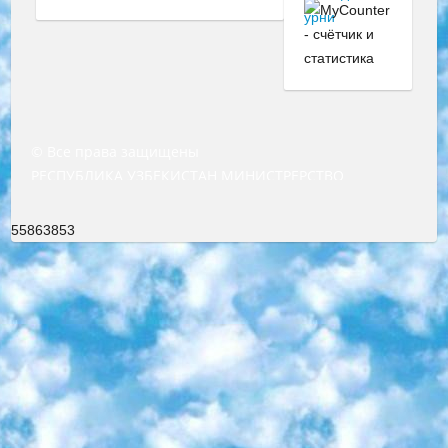
© Все права защищены
РЕСПУБЛИКА УЗБЕКИСТАН МИНИСТРЕРСТВО ДОШКОЛЬНОГО И ШКОЛЬНОГО ОБРАЗОВАНИЯ КОМАНДА в общеобразовательных учреждениях в 2023-2024 учебном году организация и проведение итоговой государственной аттестации обучающихся о Министра дошкольного и школьного образования Республики Узбекистан от 4 марта 2008 года (постановлением Минюста от 20 марта 2008 года № 1778 государственной регистрации) «Итоговое состояние учащихся общего среднего образования на основании положения об утверждении положения об аттестации общего среднего образования выпускной экзамен студентов в образовательных учреждениях в 2023-2024 учебном году В целях организации и прохождения аттестации приказываю: 1. Следующее: перечень предметов, по которым будет проводиться итоговая государственная аттестация и экзамен формы перевода согласно приложению 1; сертификаты международного образца, оценивающие уровень владения иностранными языками перечень согласно приложению 2; 2. Педагогический при специализированных образовательных учреждениях. научно-практический центр квалификации и международной оценки (Д.Давидова) 2024 г. До 25 марта: задания по предметам, по которым будет проводиться итоговая аттестация разработка и утверждение технических условий; итоговая аттестация на основании разработанного предметного задания разработка вопросов по предметам (устно и письменно), экзамен передача; общеобразовательные средние школы и специальные учебные заведения учащиеся выпускных классов школ и интернатов в агентской системе подготовка базы данных экзаменационных материалов и критериев оценки; перевод базы экзаменационных материалов на все языки обучения подать в Республиканский образовательный центр для изготовления; варианты экзаменов на основе разработанных контрольных материалов пусть будут поставлены задачи формирования. 3. Республиканский образовательный центр (Ш.Худайкулов) до 5 апреля 2024 года. до: база данных предоставленных экзаменационных материалов на все языки обучения перевод и экспертиза; для слепых, слабовидящих, глухих, слабослышащих и умственно отсталых детей учащиеся выпускных классов специализированных школ и школ-интернатов база данных экзаменационных материалов на всех преподаваемых языках подготовка критериев оценки; специализированные школы для умственно отсталых детей и технологии для учащихся выпускных классов школ-интернатов разработка соответствующих рекомендаций и критериев проведения ЕГЭ по естествознанию давать задания. 4. Педагогический при специализированных образовательных учреждениях. Научно-практический центр навыков и международной оценки (Д.Давидова), Республика образовательный центр (Худайкулов Ш.) итоговый государственный аттестационный экзамен ориентирован на творческое и логическое мышление при подготовке базы материалов учитывать введение заданий. 5. Следует отметить, что: сертификат государственного образца о знании общеобразовательного предмета и как минимум национальный уровень B1 по предметам на иностранных языках, указанным в Приложении 2. или международно признанный сертификат эквивалентного уровня студенты, изучающие определенный предмет, освобождаются от экзамена; по соответствующим предметам запланирована итоговая государственная аттестация за день до дня, путем жеребьевки Рабочей группой (в письменной форме по предметам, проводимым в форме) из числа сформированных вариантов выбрано 2 варианта; 2 выбранных варианта экзамена анонсированы на официальном сайте министерства и все выпускники по всей стране на основе этих вариантов проводит итоговую государственную аттестацию. 6. Государственное образование учащихся средних общеобразовательных учреждений. знания в соответствии с квалификационными требованиями, которые необходимо приобрести на основании стандартов итоговый (выпускной) контроль для 9 и 11 классов в целях тестирования Экзамены (далее – экзамены) состоят из предметов, перечисленных в приложении 1. будет сделано. 7. Экзамены пройдут с 26 мая по 15 июня 2024 г. (кроме науки физического воспитания). 8. Физическая для учащихся 9 классов общесредних образовательных учреждений. Экзамены по предмету «Образование, квалификация медицина» 1-6 мая 2024 года. сотрудники перевести под присмотр (с отклонениями в физическом или умственном развитии) специализированная школа для детей, школы-интернаты и со сколиозом школы-интернаты санаторного типа для больных детей исключены). 9. Он был слепым, слабовидящим и имел нарушения опорно-двигательного аппарата. экзамены в специализированных школах и интернатах для детей должны проводиться исходя из требований, предъявляемых к общеобразовательным учреждениям (физкультура кроме науки). 10. Специализированная школа для глухих и слабослышащих детей. и экзамены в интернатах и быть реализован в виде письменного теста по математике. 11. Специальность для умственно отсталых детей. Для 9 класса Родной язык и литературное письмо Государственный язык (язык обучения – узбекский). для неклассов) написано Математическое письмо Письменная/устная история Узбекистана Физическое воспитание практично Итоговый контроль Для 11 класса Написание родного языка и литературы (эссе) Математическое письмо Узбекский язык (обучение на узбекском языке) не посещающее общее среднее образование для учреждений)/Образовательное учреждение выбор письменный и устный Иностранный язык письменный/устный Письменная/устная история Узбекистана *По выбору студента:  Химия  Физика  Основы государственного права  География 10 бесплатных образовательных ресурсов - Мы составили подборку онлайн-проектов с интерактивными упражнениями, видеолекциями и статьями. Они помогут вам обрести новые и освежить старые знания бесплатно. 1. «ИНТУИТ» Старейшая образовательная площадка Рунета. Здесь вы найдёте сотни текстовых и видеокурсов на десятки различных тем — от программирования до психологии. Многие курсы подготовлены российскими университетами и крупными международными компаниями вроде Intel и Microsoft. Самостоятельное обучение бесплатное, но желающие могут оплатить услуги персональных наставников. 2. «Смартия» знакомит с актуальными профессиями и подсказывает, как им обучаться. Выбрав заинтересовавшую вас специальность — SMM-специалист, фотограф, веб-дизайнер или другую, — увидите список необходимых для неё умений. Чтобы вы могли освоить их самостоятельно, для каждого умения площадка отображает подборку ссылок на учебные материалы. Хотя «Смартия» ориентируется на русскоязычную аудиторию, часть контента всё же доступна только на английском. 3. «Лекторий Физтеха» Проект Московского физико-технического института (Физтеха). С его помощью вы можете смотреть онлайн серии лекций, записанные на видео в этом вузе. В числе доступных предметов — физика, биология, химия, информационные технологии и другие. К некоторым лекциям администрация ресурса прилагает готовые конспекты, которые можно скачивать в PDF-формате. 4. ITMOcourses Онлайн-площадка Санкт-Петербургского национального исследовательского университета информационных технологий, механики и оптики (ИТМО). Ресурс предоставляет свободный доступ к курсам, разработанным в этом вузе. Каталог материалов разбит на четыре категории: «Оптические системы и технологии», «Приборостроение и робототехника», «Информационные технологии» и «Биотехнологии». Курсы состоят из видеолекций, интерактивных демонстраций и заданий. 5. «КиберЛенинка» Электронная научная библиотека открытого доступа. Каталог площадки регулярно обрастает текстами статей из различных научных изданий. Сгруппированные по журналам и рубрикам публикации можно читать онлайн или скачивать целиком в PDF-формате. Проект нацелен на популяризацию науки за счёт открытого доступа к качественной информации. 6. «ПостНаука» На этом ресурсе публикуют подборки видеолекций, составленные экспертами из разных отраслей и объединённые общими темами. Среди них, к примеру, есть серии «Биоинформатика и геномика», «Культура средневековой Скандинавии» и Cinema Studies о теории кино. Каждая подборка лекций — логически связанная история, рассказанная экспертом от первого лица. Кроме того, на сайте появляются научно-образовательные статьи и тесты на разные темы. 7. «Newочём» Команда проекта «Newочём» отбирает самые интересные тексты из англоязычных СМИ и переводит те из них, за которые голосуют участники сообщества «ВКонтакте». По большей части это научно-популярные статьи. Редакторы придумывают лишь заголовки, в остальном содержание переводов соответствует оригиналам. Полные тексты можно читать прямо в социальной сети. 8. InternetUrok Онлайн-база материалов по основным дисциплинам школьной программы. Информация на сайте структурирована по классам, предметам и темам (урокам). Каждый урок состоит из видеолекций и конспектов. Есть также интерактивные тренажёры и тесты для закрепления пройденного материала. Даже если вы давно окончили школу, возможность повторить программу старших классов всегда может пригодиться. 9. Edutainme Ещё один ресурс об образовании. В отличие от Newtonew, как мне кажется, Edutainme больше ориентируется на представителей индустрии: педагогов, предпринимателей, разработчиков образовательных проектов. Но и любой, кто просто стремится к саморазвитию, найдёт на сайте много полезного и интересного для себя. Например, информацию о новых курсах и образовательных сервисах. 10. Newtonew Онлайн-медиа об образовании и обучении в широком смысле. Авторы Newtonew пишут об инструментах, заведениях, тактиках и стратегиях, которые помогают учить других и получать новые знания самостоятельно. На этой площадке вы найдёте новости, обзоры, аналитические мате
55863853