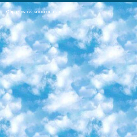
Образовательный портал
РЕСПУБЛИКА УЗБЕКИСТАН МИНИСТРЕРСТВО ДОШКОЛЬНОГО И ШКОЛЬНОГО ОБРАЗОВАНИЯ КОМАНДА в общеобразовательных учреждениях в 2023-2024 учебном году организация и проведение итоговой государственной аттестации обучающихся о Министра дошкольного и школьного образования Республики Узбекистан от 4 марта 2008 года (постановлением Минюста от 20 марта 2008 года № 1778 государственной регистрации) «Итоговое состояние учащихся общего среднего образования на основании положения об утверждении положения об аттестации общего среднего образования выпускной экзамен студентов в образовательных учреждениях в 2023-2024 учебном году В целях организации и прохождения аттестации приказываю: 1. Следующее: перечень предметов, по которым будет проводиться итоговая государственная аттестация и экзамен формы перевода согласно приложению 1; сертификаты международного образца, оценивающие уровень владения иностранными языками перечень согласно приложению 2; 2. Педагогический при специализированных образовательных учреждениях. научно-практический центр квалификации и международной оценки (Д.Давидова) 2024 г. До 25 марта: задания по предметам, по которым будет проводиться итоговая аттестация разработка и утверждение технических условий; итоговая аттестация на основании разработанного предметного задания разработка вопросов по предметам (устно и письменно), экзамен передача; общеобразовательные средние школы и специальные учебные заведения учащиеся выпускных классов школ и интернатов в агентской системе подготовка базы данных экзаменационных материалов и критериев оценки; перевод базы экзаменационных материалов на все языки обучения подать в Республиканский образовательный центр для изготовления; варианты экзаменов на основе разработанных контрольных материалов пусть будут поставлены задачи формирования. 3. Республиканский образовательный центр (Ш.Худайкулов) до 5 апреля 2024 года. до: база данных предоставленных экзаменационных материалов на все языки обучения перевод и экспертиза; для слепых, слабовидящих, глухих, слабослышащих и умственно отсталых детей учащиеся выпускных классов специализированных школ и школ-интернатов база данных экзаменационных материалов на всех преподаваемых языках подготовка критериев оценки; специализированные школы для умственно отсталых детей и технологии для учащихся выпускных классов школ-интернатов разработка соответствующих рекомендаций и критериев проведения ЕГЭ по естествознанию давать задания. 4. Педагогический при специализированных образовательных учреждениях. Научно-практический центр навыков и международной оценки (Д.Давидова), Республика образовательный центр (Худайкулов Ш.) итоговый государственный аттестационный экзамен ориентирован на творческое и логическое мышление при подготовке базы материалов учитывать введение заданий. 5. Следует отметить, что: сертификат государственного образца о знании общеобразовательного предмета и как минимум национальный уровень B1 по предметам на иностранных языках, указанным в Приложении 2. или международно признанный сертификат эквивалентного уровня студенты, изучающие определенный предмет, освобождаются от экзамена; по соответствующим предметам запланирована итоговая государственная аттестация за день до дня, путем жеребьевки Рабочей группой (в письменной форме по предметам, проводимым в форме) из числа сформированных вариантов выбрано 2 варианта; 2 выбранных варианта экзамена анонсированы на официальном сайте министерства и все выпускники по всей стране на основе этих вариантов проводит итоговую государственную аттестацию. 6. Государственное образование учащихся средних общеобразовательных учреждений. знания в соответствии с квалификационными требованиями, которые необходимо приобрести на основании стандартов итоговый (выпускной) контроль для 9 и 11 классов в целях тестирования Экзамены (далее – экзамены) состоят из предметов, перечисленных в приложении 1. будет сделано. 7. Экзамены пройдут с 26 мая по 15 июня 2024 г. (кроме науки физического воспитания). 8. Физическая для учащихся 9 классов общесредних образовательных учреждений. Экзамены по предмету «Образование, квалификация медицина» 1-6 мая 2024 года. сотрудники перевести под присмотр (с отклонениями в физическом или умственном развитии) специализированная школа для детей, школы-интернаты и со сколиозом школы-интернаты санаторного типа для больных детей исключены). 9. Он был слепым, слабовидящим и имел нарушения опорно-двигательного аппарата. экзамены в специализированных школах и интернатах для детей должны проводиться исходя из требований, предъявляемых к общеобразовательным учреждениям (физкультура кроме науки). 10. Специализированная школа для глухих и слабослышащих детей. и экзамены в интернатах и быть реализован в виде письменного теста по математике. 11. Специальность для умственно отсталых детей. Для 9 класса Родной язык и литературное письмо Государственный язык (язык обучения – узбекский). для неклассов) написано Математическое письмо Письменная/устная история Узбекистана Физическое воспитание практично Итоговый контроль Для 11 класса Написание родного языка и литературы (эссе) Математическое письмо Узбекский язык (обучение на узбекском языке) не посещающее общее среднее образование для учреждений)/Образовательное учреждение выбор письменный и устный Иностранный язык письменный/устный Письменная/устная история Узбекистана *По выбору студента:  Химия  Физика  Основы государственного права  География 10 бесплатных образовательных ресурсов - Мы составили подборку онлайн-проектов с интерактивными упражнениями, видеолекциями и статьями. Они помогут вам обрести новые и освежить старые знания бесплатно. 1. «ИНТУИТ» Старейшая образовательная площадка Рунета. Здесь вы найдёте сотни текстовых и видеокурсов на десятки различных тем — от программирования до психологии. Многие курсы подготовлены российскими университетами и крупными международными компаниями вроде Intel и Microsoft. Самостоятельное обучение бесплатное, но желающие могут оплатить услуги персональных наставников. 2. «Смартия» знакомит с актуальными профессиями и подсказывает, как им обучаться. Выбрав заинтересовавшую вас специальность — SMM-специалист, фотограф, веб-дизайнер или другую, — увидите список необходимых для неё умений. Чтобы вы могли освоить их самостоятельно, для каждого умения площадка отображает подборку ссылок на учебные материалы. Хотя «Смартия» ориентируется на русскоязычную аудиторию, часть контента всё же доступна только на английском. 3. «Лекторий Физтеха» Проект Московского физико-технического института (Физтеха). С его помощью вы можете смотреть онлайн серии лекций, записанные на видео в этом вузе. В числе доступных предметов — физика, биология, химия, информационные технологии и другие. К некоторым лекциям администрация ресурса прилагает готовые конспекты, которые можно скачивать в PDF-формате. 4. ITMOcourses Онлайн-площадка Санкт-Петербургского национального исследовательского университета информационных технологий, механики и оптики (ИТМО). Ресурс предоставляет свободный доступ к курсам, разработанным в этом вузе. Каталог материалов разбит на четыре категории: «Оптические системы и технологии», «Приборостроение и робототехника», «Информационные технологии» и «Биотехнологии». Курсы состоят из видеолекций, интерактивных демонстраций и заданий. 5. «КиберЛенинка» Электронная научная библиотека открытого доступа. Каталог площадки регулярно обрастает текстами статей из различных научных изданий. Сгруппированные по журналам и рубрикам публикации можно читать онлайн или скачивать целиком в PDF-формате. Проект нацелен на популяризацию науки за счёт открытого доступа к качественной информации. 6. «ПостНаука» На этом ресурсе публикуют подборки видеолекций, составленные экспертами из разных отраслей и объединённые общими темами. Среди них, к примеру, есть серии «Биоинформатика и геномика», «Культура средневековой Скандинавии» и Cinema Studies о теории кино. Каждая подборка лекций — логически связанная история, рассказанная экспертом от первого лица. Кроме того, на сайте появляются научно-образовательные статьи и тесты на разные темы. 7. «Newочём» Команда проекта «Newочём» отбирает самые интересные тексты из англоязычных СМИ и переводит те из них, за которые голосуют участники сообщества «ВКонтакте». По большей части это научно-популярные статьи. Редакторы придумывают лишь заголовки, в остальном содержание переводов соответствует оригиналам. Полные тексты можно читать прямо в социальной сети. 8. InternetUrok Онлайн-база материалов по основным дисциплинам школьной программы. Информация на сайте структурирована по классам, предметам и темам (урокам). Каждый урок состоит из видеолекций и конспектов. Есть также интерактивные тренажёры и тесты для закрепления пройденного материала. Даже если вы давно окончили школу, возможность повторить программу старших классов всегда может пригодиться. 9. Edutainme Ещё один ресурс об образовании. В отличие от Newtonew, как мне кажется, Edutainme больше ориентируется на представителей индустрии: педагогов, предпринимателей, разработчиков образовательных проектов. Но и любой, кто просто стремится к саморазвитию, найдёт на сайте много полезного и интересного для себя. Например, информацию о новых курсах и образовательных сервисах. 10. Newtonew Онлайн-медиа об образовании и обучении в широком смысле. Авторы Newtonew пишут об инструментах, заведениях, тактиках и стратегиях, которые помогают учить других и получать новые знания самостоятельно. На этой площадке вы найдёте новости, обзоры, аналитические мат